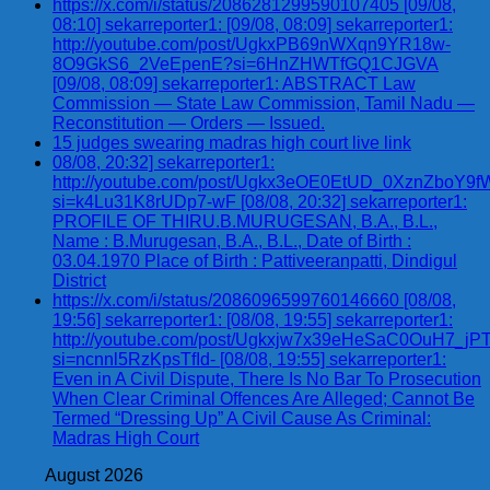
https://x.com/i/status/2086281299590107405 [09/08,
08:10] sekarreporter1: [09/08, 08:09] sekarreporter1:
http://youtube.com/post/UgkxPB69nWXqn9YR18w-
8O9GkS6_2VeEpenE?si=6HnZHWTfGQ1CJGVA
[09/08, 08:09] sekarreporter1: ABSTRACT Law
Commission — State Law Commission, Tamil Nadu —
Reconstitution — Orders — Issued.
15 judges swearing madras high court live link
08/08, 20:32] sekarreporter1:
http://youtube.com/post/Ugkx3eOE0EtUD_0XznZbo
si=k4Lu31K8rUDp7-wF [08/08, 20:32] sekarreporter1:
PROFILE OF THIRU.B.MURUGESAN, B.A., B.L.,
Name : B.Murugesan, B.A., B.L., Date of Birth :
03.04.1970 Place of Birth : Pattiveeranpatti, Dindigul
District
https://x.com/i/status/2086096599760146660 [08/08,
19:56] sekarreporter1: [08/08, 19:55] sekarreporter1:
http://youtube.com/post/Ugkxjw7x39eHeSaC0OuH7_
si=ncnnl5RzKpsTfId- [08/08, 19:55] sekarreporter1:
Even in A Civil Dispute, There Is No Bar To Prosecution
When Clear Criminal Offences Are Alleged; Cannot Be
Termed “Dressing Up” A Civil Cause As Criminal:
Madras High Court
August 2026