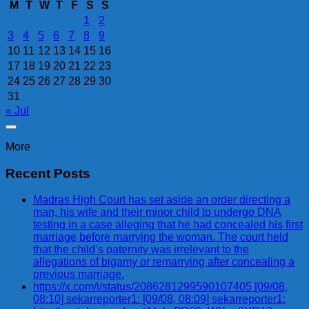
M
T
W
T
F
S
S
1
2
3
4
5
6
7
8
9
10
11
12
13
14
15
16
17
18
19
20
21
22
23
24
25
26
27
28
29
30
31
« Jul
More
Recent Posts
Madras High Court has set aside an order directing a
man, his wife and their minor child to undergo DNA
testing in a case alleging that he had concealed his first
marriage before marrying the woman. The court held
that the child’s paternity was irrelevant to the
allegations of bigamy or remarrying after concealing a
previous marriage.
https://x.com/i/status/2086281299590107405 [09/08,
08:10] sekarreporter1: [09/08, 08:09] sekarreporter1: