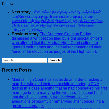
Follow:
Next story
பள்ளி கல்லூரிகளுக்கு சென்று படித்தவர்கள்
மட்டுமே சட்டப்படிப்புக்கு விண்ணப்பிக்க முடியும் என்ற
வகையில், பார் கவுன்சில் விதிகளில் திருத்தம் கொண்டுவர
இந்திய பார் கவுன்சிலுக்கு சென்னை உயர் நீதிமன்றம்
பரிந்துரைத்துள்ளது.
Previous story
The Supreme Court on Friday
dismissed a writ petition filed by eight judicial officers
who alleged that the Madras High Court collegium
ignored their names and instead recommended their
“juniors” for elevation as judges of the High Court.
Search
for:
Recent Posts
Madras High Court has set aside an order directing a
man, his wife and their minor child to undergo DNA
testing in a case alleging that he had concealed his first
marriage before marrying the woman. The court held
that the child’s paternity was irrelevant to the
allegations of bigamy or remarrying after concealing a
previous marriage.