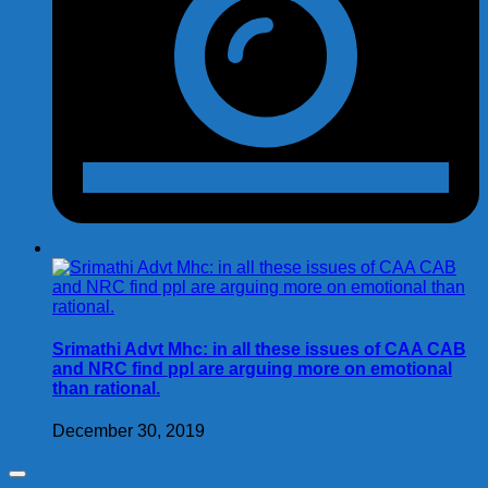
Srimathi Advt Mhc: in all these issues of CAA CAB
and NRC find ppl are arguing more on emotional
than rational.
December 30, 2019