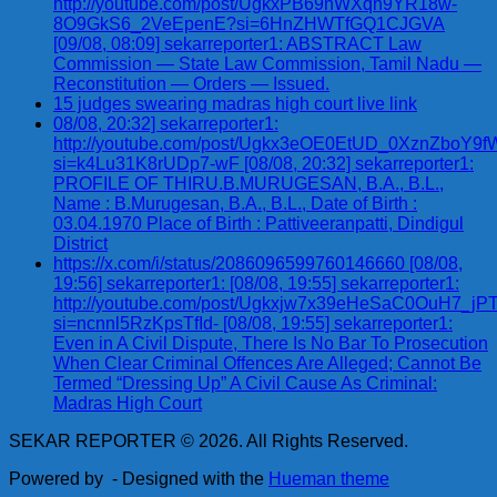
http://youtube.com/post/UgkxPB69nWXqn9YR18w-
8O9GkS6_2VeEpenE?si=6HnZHWTfGQ1CJGVA
[09/08, 08:09] sekarreporter1: ABSTRACT Law
Commission — State Law Commission, Tamil Nadu —
Reconstitution — Orders — Issued.
15 judges swearing madras high court live link
08/08, 20:32] sekarreporter1:
http://youtube.com/post/Ugkx3eOE0EtUD_0XznZbo
si=k4Lu31K8rUDp7-wF [08/08, 20:32] sekarreporter1:
PROFILE OF THIRU.B.MURUGESAN, B.A., B.L.,
Name : B.Murugesan, B.A., B.L., Date of Birth :
03.04.1970 Place of Birth : Pattiveeranpatti, Dindigul
District
https://x.com/i/status/2086096599760146660 [08/08,
19:56] sekarreporter1: [08/08, 19:55] sekarreporter1:
http://youtube.com/post/Ugkxjw7x39eHeSaC0OuH7_
si=ncnnl5RzKpsTfId- [08/08, 19:55] sekarreporter1:
Even in A Civil Dispute, There Is No Bar To Prosecution
When Clear Criminal Offences Are Alleged; Cannot Be
Termed “Dressing Up” A Civil Cause As Criminal:
Madras High Court
SEKAR REPORTER © 2026. All Rights Reserved.
Powered by
- Designed with the
Hueman theme