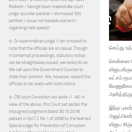
Makesh / George town majeistrate court
judge sounder pandian / dismissed 355
petition / issue non bailable warrent /
regarding hate speech
Gr swaminathan judge /I am shocked to
செய்து உத
note that the officials are so casual. Though
in contempt proceedings, statutory notice
சென்னை கோ
can be straightaway issued, we rarely do so.
விஜயகிரு
We call upon the Government Counsel to
state their position. We, however, expect the
லட்சம் ரூ
officials to be ready with instructions
வேணுகோபால
அளித்திருந
CBI court Conviction set aside // . 66. In
view of the above, this Court set asides the
இந்த புகா
impugned judgment dated 30.10.2018
அனுப்பினர
passed in Spl.C.C.No.1 of 2008 by the learned
விஜய கிருஷ
Special Judge for Prevention of Corruption