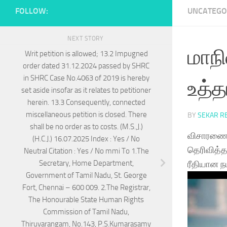
FOLLOW:
UNCATEGO
NEXT STORY
மாந
Writ petition is allowed; 13.2 Impugned
order dated 31.12.2024 passed by SHRC
in SHRC Case No.4063 of 2019 is hereby
உத்த
set aside insofar as it relates to petitioner
herein. 13.3 Consequently, connected
miscellaneous petition is closed. There
BY
SEKAR R
shall be no order as to costs. (M.S.,J.)
விசாரணைக
(H.C.J.) 16.07.2025 Index : Yes / No
தெரிவித்த
Neutral Citation : Yes / No mmi To 1.The
Secretary, Home Department,
ரீதியான ந
Government of Tamil Nadu, St. George
Fort, Chennai – 600 009. 2.The Registrar,
The Honourable State Human Rights
Commission of Tamil Nadu,
Thiruvarangam, No.143, P.S.Kumarasamy