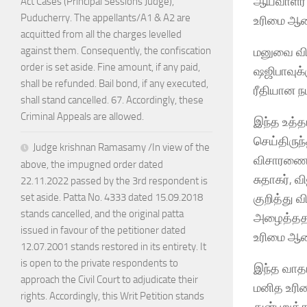
ஆய்வாளர்
Act Cases (Principal Sessions Judge),
Puducherry. The appellants/A1 & A2 are
உரிமை ஆணை
acquitted from all the charges levelled
மனுவை வி
against them. Consequently, the confiscation
order is set aside. Fine amount, if any paid,
ஷஜிபாவுக்
shall be refunded. Bail bond, if any executed,
ரீதியான நட
shall stand cancelled. 67. Accordingly, these
Criminal Appeals are allowed.
இந்த உத்த
செய்திருந்
Judge krishnan Ramasamy /In view of the
விசாரணைக்
above, the impugned order dated
சுதாகர், 
22.11.2022 passed by the 3rd respondent is
குறித்து 
set aside. Patta No. 4333 dated 15.09.2018
stands cancelled, and the original patta
அழைத்ததாக
issued in favour of the petitioner dated
உரிமை ஆணை
12.07.2001 stands restored in its entirety. It
is open to the private respondents to
இந்த வாதங
approach the Civil Court to adjudicate their
மனித உரிம
rights. Accordingly, this Writ Petition stands
துன்புறுத்