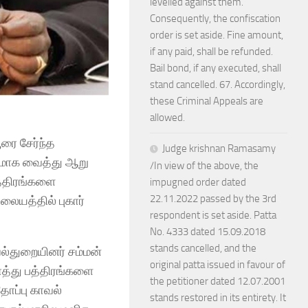
levelled against them.
Consequently, the confiscation
order is set aside. Fine amount,
if any paid, shall be refunded.
Bail bond, if any executed, shall
stand cancelled. 67. Accordingly,
these Criminal Appeals are
allowed.
ரை சேர்ந்த
Judge krishnan Ramasamy
னமாக வைத்து ஆறு
/In view of the above, the
த்திரங்களை
impugned order dated
22.11.2022 passed by the 3rd
லையத்தில் புகார்
respondent is set aside. Patta
No. 4333 dated 15.09.2018
stands cancelled, and the
ல்துறையினர் சம்மன்
original patta issued in favour of
த்து பத்திரங்களை
the petitioner dated 12.07.2001
தோப்பு காவல்
stands restored in its entirety. It