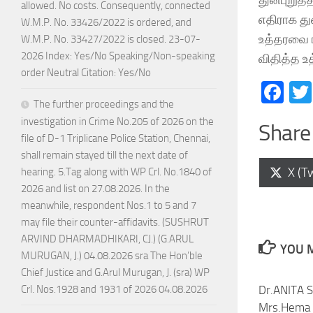
allowed. No costs. Consequently, connected
எதிராக து
W.M.P. No. 33426/2022 is ordered, and
உத்தரவை ர
W.M.P. No. 33427/2022 is closed. 23-07-
2026 Index: Yes/No Speaking/Non-speaking
விதித்த உ
order Neutral Citation: Yes/No
Fa
The further proceedings and the
investigation in Crime No.205 of 2026 on the
Share 
file of D-1 Triplicane Police Station, Chennai,
shall remain stayed till the next date of
Shar
X (Tw
hearing. 5.Tag along with WP Crl. No.1840 of
on
2026 and list on 27.08.2026. In the
meanwhile, respondent Nos.1 to 5 and 7
may file their counter-affidavits. (SUSHRUT
ARVIND DHARMADHIKARI, CJ.) (G.ARUL
YOU M
MURUGAN, J.) 04.08.2026 sra The Hon’ble
Chief Justice and G.Arul Murugan, J. (sra) WP
Dr.ANITA 
Crl. Nos.1928 and 1931 of 2026 04.08.2026
Mrs.Hema 