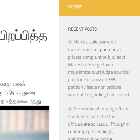
MORE
RECENT POSTS
றப்பித்த
Non bailable warrent /
former minister ponmudy /
private complaint by bjp/ advt
Makesh / George town
majeistrate court judge sounder
pandian / dismissed 355
ஆகாது எனத்
petition / issue non bailable
கு எதிராக துறை
warrent / regarding hate speech
்த உத்தரவை ரத்து
Gr swaminathan judge /I am
shocked to note that the
officials are so casual. Though in
contempt proceedings,
statutory notice can be