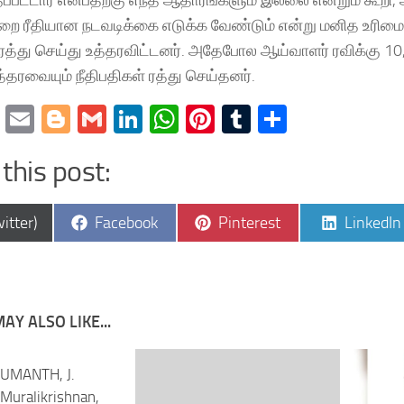
றை ரீதியான நடவடிக்கை எடுக்க வேண்டும் என்று மனித உரிம
த்து செய்து உத்தரவிட்டனர். அதேபோல ஆய்வாளர் ரவிக்கு 10
த்தரவையும் நீதிபதிகள் ரத்து செய்தனர்.
cebook
Twitter
Email
Blogger
Gmail
LinkedIn
WhatsApp
Pinterest
Tumblr
Share
this post:
e
Share
Share
Share
itter)
Facebook
Pinterest
LinkedIn
on
on
on
AY ALSO LIKE...
SUMANTH, J.
Muralikrishnan,