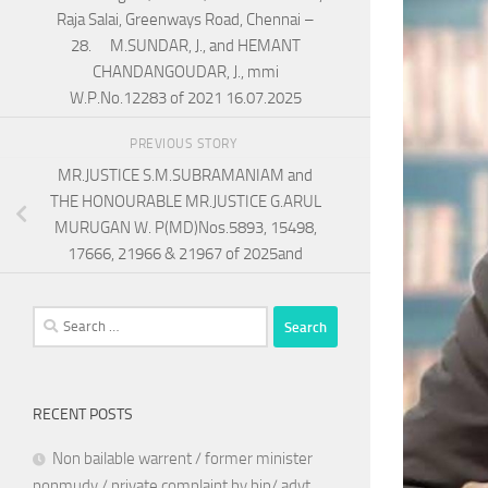
Raja Salai, Greenways Road, Chennai –
28. M.SUNDAR, J., and HEMANT
CHANDANGOUDAR, J., mmi
W.P.No.12283 of 2021 16.07.2025
PREVIOUS STORY
MR.JUSTICE S.M.SUBRAMANIAM and
THE HONOURABLE MR.JUSTICE G.ARUL
MURUGAN W. P(MD)Nos.5893, 15498,
17666, 21966 & 21967 of 2025and
Search
for:
RECENT POSTS
Non bailable warrent / former minister
ponmudy / private complaint by bjp/ advt