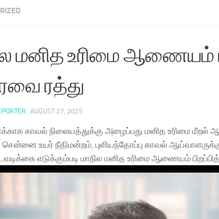
RIZED
ில மனித உரிமை ஆணையம் பி
ரவை ரத்து
EPORTER
·
AUGUST 27, 2025
்காக காவல் நிலையத்துக்கு அழைப்பது மனித உரிமை மீறல் 
 சென்னை உயர் நீதிமன்றம், புளியந்தோப்பு காவல் ஆய்வாளருக்
டவடிக்கை எடுக்கும்படி மாநில மனித உரிமை ஆணையம் பிறப்பித