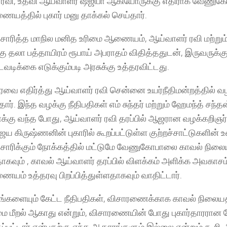
 ரவி, உதவி ஆய்வாளர் ஷஜிபா ஆகியோருக்கு எதிராக வேணுகோ
யத்தில் புகார் மனு தாக்கல் செய்தார்.
சாரித்த மாநில மனித உரிமை ஆணையம், ஆய்வாளர் ரவி மற்றும
கு தலா பத்தாயிரம் ரூபாய் அபராதம் விதித்ததுடன், இருவருக்
வடிக்கை எடுக்கும்படி அரசுக்கு உத்தரவிட்டது.
ரவை எதிர்த்து ஆய்வாளர் ரவி சென்னை உயர்நீதிமன்றத்தில் வழ
தார். இந்த வழக்கு நீதிபதிகள் எம் சுந்தர் மற்றும் ஹேமந்த் சந்த
கு வந்த போது, ஆய்வாளர் ரவி தரப்பில் ஆஜரான வழக்கறிஞர் 
விஜய கிருஷ்ணனின் புகாரில் கூறப்பட்டுள்ள குற்றச்சாட்டுகளி
விசாரிக்கும் நோக்கத்தில் மட்டுமே வேணுகோபாலை காவல் நிலை
வும் , காவல் ஆய்வாளர் தரப்பில் விளக்கம் அளிக்க அவகாச
யம் உத்தரவு பிறப்பித்துள்ளதாகவும் வாதிட்டார்.
்களையும் கேட்ட நீதிபதிகள், விசாரணைக்காக காவல் நிலையத
ை மீறல் ஆகாது என்றும், விசாரணையின் போது புகார்தாரரா
தப்பட்டார் என்பதற்கு எந்த ஆதாரங்களும் இல்லை என்றும் கூறி,