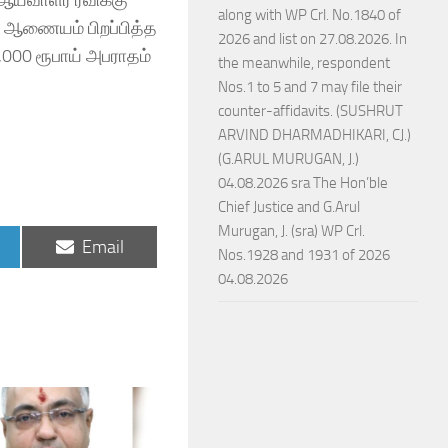
along with WP Crl. No.1840 of
ை ஆணையம் பிறப்பித்த
2026 and list on 27.08.2026. In
,000 ரூபாய் அபராதம்
the meanwhile, respondent
Nos.1 to 5 and 7 may file their
counter-affidavits. (SUSHRUT
ARVIND DHARMADHIKARI, CJ.)
(G.ARUL MURUGAN, J.)
04.08.2026 sra The Hon’ble
Chief Justice and G.Arul
Murugan, J. (sra) WP Crl.
Share
Email
Nos.1928 and 1931 of 2026
on
04.08.2026