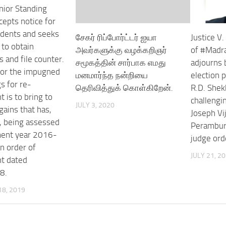
nior Standing
cepts notice for
dents and seeks
சேகர் ரிப்போர்ட்டர் ஐயா
Justice V
to obtain
அவர்களுக்கு வழக்கறிஞர்
of #Madr
s and file counter.
சமூகத்தின் சார்பாக எமது
adjourns 
for the impugned
மனமார்ந்த நன்றியை
election p
s for re-
தெரிவித்துக் கொள்கிறேன்.
R.D. She
 is to bring to
challengin
JULY 3, 2020
 gains that has,
Joseph Vij
, being assessed
Perambur 
ment year 2016-
judge ord
n order of
JULY 21, 2
t dated
8.
8, 2019