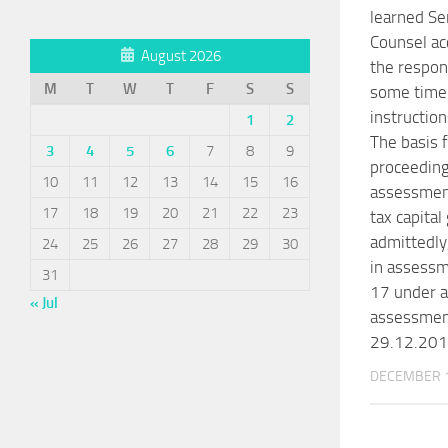
learned Se
Counsel ac
August 2026
the respon
M
T
W
T
F
S
S
some time 
instruction
1
2
The basis 
3
4
5
6
7
8
9
proceeding
10
11
12
13
14
15
16
assessment
17
18
19
20
21
22
23
tax capital
admittedly
24
25
26
27
28
29
30
in assess
31
17 under a
« Jul
assessmen
29.12.201
DECEMBER 1