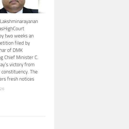
. Lakshminarayanan
asHighCourt
by two weeks an
etition filed by
khar of DMK
g Chief Minister C.
ay’s victory from
constituency. The
ers fresh notices
026