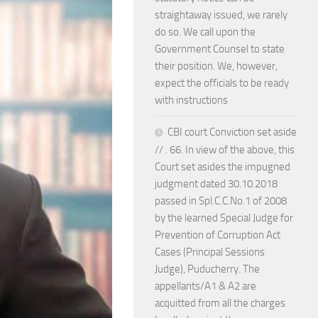
straightaway issued, we rarely
do so. We call upon the
Government Counsel to state
their position. We, however,
expect the officials to be ready
with instructions
CBI court Conviction set aside
// . 66. In view of the above, this
Court set asides the impugned
judgment dated 30.10.2018
passed in Spl.C.C.No.1 of 2008
by the learned Special Judge for
Prevention of Corruption Act
Cases (Principal Sessions
Judge), Puducherry. The
appellants/A1 & A2 are
acquitted from all the charges