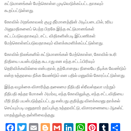
கட்டுமானங்கள் மேற்கொள்ள முடிவெடுக்கப்பட்டதாகவும்
கூறப்பட்டுள்ளது.
கோவில் அறங்காவலர் குழு தீர்மானத்தின் அடிப்படையில், உரிய
அனுமதிகளைப் பெற்ற பிறகே இந்த கட்டுமானங்கள்
கட்டப்படுவதாகவும், சட்ட விதிகளின்படி இப்பணிகள்
மேற்கொள்ளப்படுவதாகவும் விளக்கமளிக்கப்பட்டுள்ளது.
கோவில் நிலங்களில் கட்டுமானங்கள் மேற்கொள்ள, கோவில் உபரி
நிதியை பயன்படுத்த கூடாது என எந்த சட்டப்பிரிவும்
தெரிவிக்கவில்லை என்பதால், தற்போதைய நிலையே நீடிக்க வேண்டும்
என்ற உத்தரவை நீக்க வேண்டும் என பதில் மனுவில் கோரப்பட்டுள்ளது.
இந்த வழக்கை விசாரித்த தலைமை நீதிபதி ஸ்ரீவஸ்தவா மற்றும்
நீதிபதி சுந்தர மோகன் அமர்வு, எந்த கோவிலுக்கு, எந்த சட்டவிதியை
மீறி நிதி பயன்படுத்தப்பட்டது என்பது
குறித்து விளக்கமனு தாக்கல்
செய்யும்படி மனுதாரர் தரப்புக்கு உத்தரவிட்டு, விசாரணையை ஆகஸ்ட்
மாதத்துக்கு தள்ளிவைத்தது.
Facebook
Twitter
Email
Blogger
Gmail
LinkedIn
WhatsApp
Pinteres
Tumb
Sh