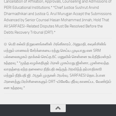
Cancellation of Affiliation, Approvals, Counselling and Admissions of
PERI Educational Institutions.* *Chief Justice Sushrut Arvind
Dharmadhikari and Justice G. Arul Murugan Accept the Submissions
Advanced by Senior Counsel Hasan Mohammed Jinnah; Hold That
All SARFAESI-Related Disputes Must Be Resolved Before the
Debts Recovery Tribunal (DRT).*
பெரி கல்வி நிறுவனங்களின் அங்கீகாரம், அனுமதி, கவுன்சிலிங்
மற்றும் மாணவர் சேர்க்கையை ரத்து செய்ய முடியாது என SRM
பல்கலைகழகம் தாக்கல் செய்த ரிட் மனுவில் சென்னை உயர்நீதிமன்றம்
உத்தரவு.* *மூத்த வழக்கறிஞர் அசன் முகம்மது ஜின்னா, முன்வைத்த
வாதத்தை ஏற்ற தலைமை நீதிபதி சுஷ்ருத் அரவிந்த் தர்மாதிகாரி
மற்றும் நீதிபதி ஜி. அருள் முருகன் அமர்வு; SARFAESI தொடர்பான
அனைத்து பிரச்சினைகளும் DRT-யிலேயே தீர்வு காணப்பட வேண்டும்
என உத்தரவு.*