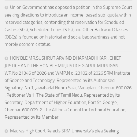
Union Government has opposed a petition in the Supreme Court
seeking directions to introduce an income-based sub-quota within
reserved categories, contending that reservation for Scheduled
Castes (SCs), Scheduled Tribes (STs), and Other Backward Classes
(OBCs) is founded on historical and social backwardness and not
merely economic status.
HON’BLE MR.SUSHRUT ARVIND DHARMADHIKARI, CHIEF
JUSTICE AND THE HON’BLE MR.JUSTICE G.ARUL MURUGAN
WP.No.21346 of 2026 and WMP.N o .23102 of 2026 SRM Institute
of Science and Technology, Represented by its Authorised
Signatory, No.1, Jawaharlal Nehru Salai, Vadaplani, Chennai-600 026.
..Petitioner Vs 1. The State of Tamil Nadu, Represented by its
Secretary, Department of Higher Education, Fort St. George,
Chennai-600 009. 2. The All India Council for Technical Education,
Represented by its Member
Madras High Court Rejects SRM University’s plea Seeking