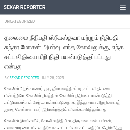
SEKAR REPORTER
Skip to content
UNCATEGORIZED
தலைமை நீதிபதி ஸ்ரீவஸ்தவா மற்றும் நீதிபதி
சுந்தர மோகன் அமர்வு, எந்த கோவிலுக்கு, எந்த
சட்டவிதியை மீறி நிதி பயன்படுத்தப்பட்டது
என்பது
BY
SEKAR REPORTER
·
JULY 28, 2025
கோவில் அறங்காவலர் குழு தீர்மானத்தின்படி, சட்ட விதிகளை
பின்பற்றியே கோவில் நிலத்தில், கோவில் நிதியை பயன்படுத்தி
கட்டுமானங்கள் மேற்கொள்ளப்படுவதாக, இந்து சமய அறநிலையத்
துறை சென்னை உயர் நீதிமன்றத்தில் விளக்கமளித்துள்ளது.
கோவில் நிலங்களில், கோவில் நிதியில், திருமண மண்டபங்கள்,
கலாச்சார மையங்கள், நிர்வாக கட்டடங்கள் கட்ட எதிர்ப்பு தெரிவித்து