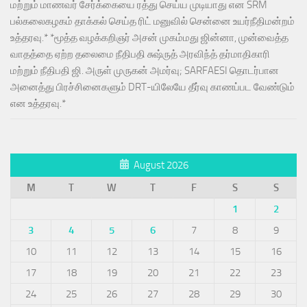
மற்றும் மாணவர் சேர்க்கையை ரத்து செய்ய முடியாது என SRM
பல்கலைகழகம் தாக்கல் செய்த ரிட் மனுவில் சென்னை உயர்நீதிமன்றம்
உத்தரவு.* *மூத்த வழக்கறிஞர் அசன் முகம்மது ஜின்னா, முன்வைத்த
வாதத்தை ஏற்ற தலைமை நீதிபதி சுஷ்ருத் அரவிந்த் தர்மாதிகாரி
மற்றும் நீதிபதி ஜி. அருள் முருகன் அமர்வு; SARFAESI தொடர்பான
அனைத்து பிரச்சினைகளும் DRT-யிலேயே தீர்வு காணப்பட வேண்டும்
என உத்தரவு.*
August 2026
M
T
W
T
F
S
S
1
2
3
4
5
6
7
8
9
10
11
12
13
14
15
16
17
18
19
20
21
22
23
24
25
26
27
28
29
30