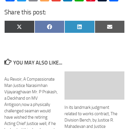
Share this post:
Share
Share
Share
Share
X
Facebook
LinkedIn
Email
on
on
on
on
(Twitter)
YOU MAY ALSO LIKE...
Au Revoir, A Compassionate
Man Justice Narasimhan
Vijayaraghavan Mr. P Prakash,
a Deckhand on MV
Antigoon,now a physically
In its landmark judgment
challenged seaman would
related to works contract, The
have wished the retiring
Division Bench, by Justice R.
Acting Chief Justice well, if he
Mahadevan and Justice