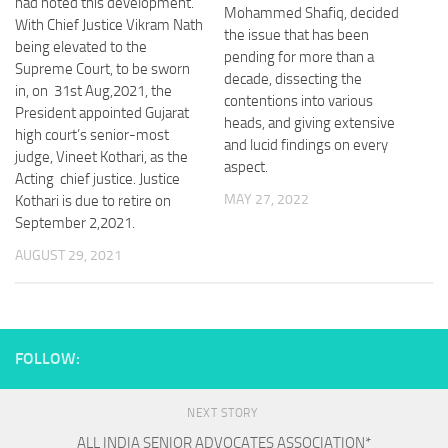
had noted this development.
Mohammed Shafiq, decided
With Chief Justice Vikram Nath
the issue that has been
being elevated to the
pending for more than a
Supreme Court, to be sworn
decade, dissecting the
in, on 31st Aug,2021, the
contentions into various
President appointed Gujarat
heads, and giving extensive
high court’s senior-most
and lucid findings on every
judge, Vineet Kothari, as the
aspect.
Acting chief justice. Justice
MAY 27, 2022
Kothari is due to retire on
September 2,2021.
AUGUST 29, 2021
FOLLOW:
NEXT STORY
ALL INDIA SENIOR ADVOCATES ASSOCIATION*