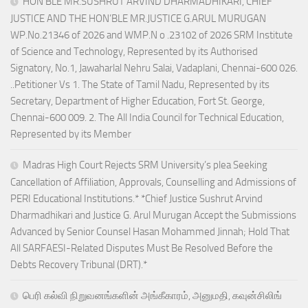
HON’BLE MR.SUSHRUT ARVIND DHARMADHIKARI, CHIEF
JUSTICE AND THE HON’BLE MR.JUSTICE G.ARUL MURUGAN
WP.No.21346 of 2026 and WMP.N o .23102 of 2026 SRM Institute
of Science and Technology, Represented by its Authorised
Signatory, No.1, Jawaharlal Nehru Salai, Vadaplani, Chennai-600 026.
..Petitioner Vs 1. The State of Tamil Nadu, Represented by its
Secretary, Department of Higher Education, Fort St. George,
Chennai-600 009. 2. The All India Council for Technical Education,
Represented by its Member
Madras High Court Rejects SRM University’s plea Seeking
Cancellation of Affiliation, Approvals, Counselling and Admissions of
PERI Educational Institutions.* *Chief Justice Sushrut Arvind
Dharmadhikari and Justice G. Arul Murugan Accept the Submissions
Advanced by Senior Counsel Hasan Mohammed Jinnah; Hold That
All SARFAESI-Related Disputes Must Be Resolved Before the
Debts Recovery Tribunal (DRT).*
பெரி கல்வி நிறுவனங்களின் அங்கீகாரம், அனுமதி, கவுன்சிலிங்