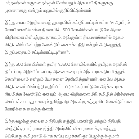
மற்றவர்கள் கருவறைக்குள் செல்வதும் ஆகம விதிகளுக்கு
முரணானது என்றும் மனுவில் குறிப்பிட்டுள்ளார்.
இந்து சமய அறநிலையத் துறையின் கட்டுப்பாட்டில் உள்ள 44 ஆயிரம்
கோயில்களில் உள்ள நிலையில், 500 கோவில்கள் மட்டுமே ஆகம
விதிகளை பின்பற்றுவதாகவும், அங்குள்ள நியமனங்களில் ஆகம
விதிகளில் பின்பற்ற வேண்டும் என உச்ச நீதிமன்றம் அறிவுறுத்தி
இருப்பதையும் சுட்டிக்காட்டியுள்ளார்.
இந்த 500 கோயில்கள் தவிர 43500 கோவில்களில் தமிழக அரசின்
திட்டப்படி அறிவிப்பு எப்படி அனைவரையும் அர்சகராக நியமித்துக்
கொள்ளலாம் என்றும் யோசனை தெரிவித்துள்ளார். எனவே ஆகம
விதிகளைப் பின்பற்றி குறிப்பிட்ட பிரிவினர் மட்டுமே அர்ச்சகராக
நியமிக்க வேண்டும் எனவும், ஆகம விதிகளை மீறி தமிழில் அர்ச்சனை
செய்யக்கூடாது எனவும் தமிழ்நாடு அரசுக்கு உத்தரவிட வேண்டும் என
கோரிக்கை வைத்துள்ளார்.
இந்த வழக்கு தலைமை நீதிபதி சஞ்ஜிப் பானர்ஜி மற்றும் நீதிபதி
செந்தில்குமார் ராமமூர்த்தி அமர்வில் விசாரணைக்கு வந்தது.
அப்போது தமிழ்நாடு அரசு தரப்பு வழக்கறிஞர் பி.முத்துக்குமார்