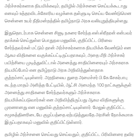
அர்ச்சகர்களாக நியமிக்கவும், தமிழில் அர்ச்சனை செய்யக்கூடாது
எனவும் உத்தரவிடக்கோரிய வழக்கை தள்ளுபடி செய்ய வேண்டுமென
சென்னை உயர் நீதிமன்றத்தில் தமிழ்நாடு அரசு வலியுறுத்தியுள்ளது.
இதுதொடர்பாக சென்னை சிஐடி நகரை சேர்ந்த எஸ்.ஸ்ரீதரன் என்பவர்
தாக்கல் செய்துள்ள பொதுநல மனுவில், குறிப்பிட்ட பிரிவை
சேர்ந்தவர்கள் மட்டும் தான் அர்ச்சகர்களாக நியமிக்க வேண்டும் என
ஆகம விதிகளை வகுக்கப்பட்டிருப்பதாகவும், அதை மீறி அர்ச்சகர்
பயிற்சியை முடித்துவிட்டால் அனைத்து சாதியினரையும் அர்சகராக
நியமிப்போம் என தமிழ்நாடு அரசு அறிவித்துள்ளதாக
குற்றம்சாட்டியுள்ளார். அறநிலைய துறை அமைச்சர் பி.கே.சேகர்பாபு
கடந்த மாதம் அளித்த பேட்டியில், ஆட்சி அமைந்த 100 நாட்களுக்குள்
அனைத்து சாதிகளை சேர்ந்தவர்களும் அர்ச்சகராக
நியமிக்கப்படுவார்கள் என அறிவித்திருப்பது ஆகம விதிகளுக்கு
முரணானது என மனுவில் குற்றம்சாட்டியுள்ளார். மேலுல் குறிப்பிட்ட
சமூகத்தினரிடையே குழப்பத்தை ஏற்படுத்துவதே அரசின் நோக்கமாக
இருப்பதாகவும் மனுவில் குறிப்பிட்டுள்ளார்.
தமிழில் அர்ச்சனை செய்வது செய்வதும், குறிப்பிட்ட பிரிவினரை தவிர