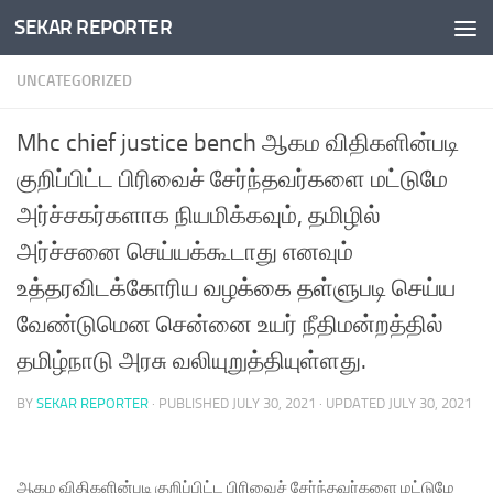
SEKAR REPORTER
Skip to content
UNCATEGORIZED
Mhc chief justice bench ஆகம விதிகளின்படி
குறிப்பிட்ட பிரிவைச் சேர்ந்தவர்களை மட்டுமே
அர்ச்சகர்களாக நியமிக்கவும், தமிழில்
அர்ச்சனை செய்யக்கூடாது எனவும்
உத்தரவிடக்கோரிய வழக்கை தள்ளுபடி செய்ய
வேண்டுமென சென்னை உயர் நீதிமன்றத்தில்
தமிழ்நாடு அரசு வலியுறுத்தியுள்ளது.
BY
SEKAR REPORTER
· PUBLISHED
JULY 30, 2021
· UPDATED
JULY 30, 2021
ஆகம விதிகளின்படி குறிப்பிட்ட பிரிவைச் சேர்ந்தவர்களை மட்டுமே