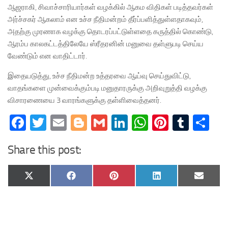
ஆஜராகி, சிவாச்சாரியார்கள் வழக்கில் ஆகம விதிகள் படித்தவர்கள்
அர்ச்சகர் ஆகலாம் என உச்ச நீதிமன்றம் தீர்ப்பளித்துள்ளதாகவும்,
அதற்கு முரணாக வழக்கு தொடரப்பட்டுள்ளதை கருத்தில் கொண்டு,
ஆரம்ப காலகட்டத்திலேயே ஸ்ரீதரனின் மனுவை தள்ளுபடி செய்ய
வேண்டும் என வாதிட்டார்.
இதையடுத்து, உச்ச நீதிமன்ற உத்தரவை ஆய்வு செய்துவிட்டு,
வாதங்களை முன்வைக்கும்படி மனுதாரருக்கு அறிவுறுத்தி வழக்கு
விசாரணையை 3 வாரங்களுக்கு தள்ளிவைத்தனர்.
Facebook
Twitter
Email
Blogger
Gmail
LinkedIn
WhatsApp
Pinteres
Tumb
Sh
Share this post:
Share
Share
Share
Share
Share
X
Facebook
Pinterest
LinkedIn
Email
on
on
on
on
on
(Twitter)