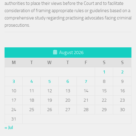
authorities to place their views before the Court and to facilitate
consideration of framing appropriate rules or guidelines based on a
comprehensive study regarding practising advocates facing criminal
prosecutions.
August 2026
M
T
W
T
F
S
S
1
2
3
4
5
6
7
8
9
10
11
12
13
14
15
16
17
18
19
20
21
22
23
24
25
26
27
28
29
30
31
« Jul