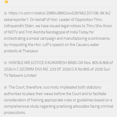
https://x.com/i/status/2085438002445287662 [07/08, 08:34]
sekarreporter1: On behalf of Hon. Leader of Opposition Thiru
Udhayanidhi Stalin, we have issued legal notices to Thiru Shiv Aroor
of NDTV and Tmt Akshita Nandagopal of India Today for
orchestrating a smear campaign and manufacturing a controversy
by misquoting the Hon. LoP’s speech on the Cauvery water
protests at Thanjavur
HON’BLE MR.JUSTICE K.KUMARESH BABU OA Nos. 805 & 806 of
2026 in C.S(COMM DIV) NO. 233 OF 2026 O.A.No.805 of 2026 Sun
TV Network Limited
The Court, therefore, suo motu impleaded both statutory
authorities to place their views before the Court and to facilitate
consideration of framing appropriate rules or guidelines based on a
comprehensive study regarding practising advocates facing criminal
prosecutions.