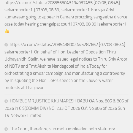
https://x.com/i/status/2085565043194937455 [07/08, 08:45]
sekarreporter1: [07/08, 08:39] sekarreporter1: For vijai Advt
kumaresan going to appear in Camara proccding sangeetha divorce
case today hearing chengalpat court [07/08, 08:39] sekarreporter1:
https://x.com/i/status/2085438002445287662 [07/08, 08:34]
sekarreporter1: On behalf of Hon. Leader of Opposition Thiru
Udhayanidhi Stalin, we have issued legal notices to Thiru Shiv Aroor
of NDTV and Tmt Akshita Nandagopal of India Today for
orchestrating a smear campaign and manufacturing a controversy
by misquoting the Hon. LoP’s speech on the Cauvery water
protests at Thanjavur
HON’BLE MR.JUSTICE K.KUMARESH BABU OA Nos. 805 & 806 of
2026 in C.S(COMM DIV) NO. 233 OF 2026 O.A.No.805 of 2026 Sun
TV Network Limited
The Court, therefore, suo motu impleaded both statutory