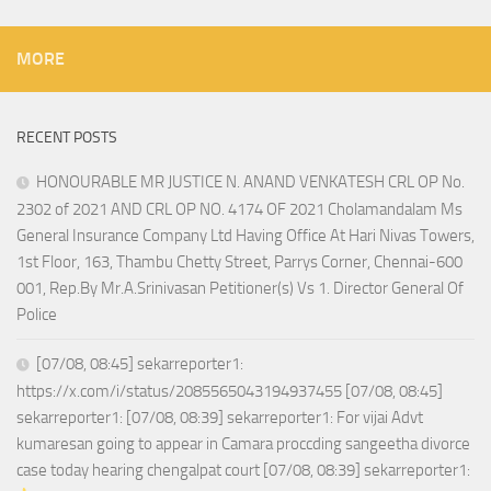
MORE
RECENT POSTS
HONOURABLE MR JUSTICE N. ANAND VENKATESH CRL OP No.
2302 of 2021 AND CRL OP NO. 4174 OF 2021 Cholamandalam Ms
General Insurance Company Ltd Having Office At Hari Nivas Towers,
1st Floor, 163, Thambu Chetty Street, Parrys Corner, Chennai-600
001, Rep.By Mr.A.Srinivasan Petitioner(s) Vs 1. Director General Of
Police
[07/08, 08:45] sekarreporter1:
https://x.com/i/status/2085565043194937455 [07/08, 08:45]
sekarreporter1: [07/08, 08:39] sekarreporter1: For vijai Advt
kumaresan going to appear in Camara proccding sangeetha divorce
case today hearing chengalpat court [07/08, 08:39] sekarreporter1: