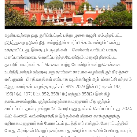
ஆகியவற்றை ஒரு குறிப்பேட்டில் பத்து முறை எழுதி, சம்பந்தப்பட்ட
நீதித்துறை நடுவர் நீதிமன்றத்தில் சமர்ப்பிக்க வேண்டும் ” என்று
உத்தரவிட்டது. இதையும் படியுங்கள் – சென்சார் வாரியம் பரந்த
மனப்பான்மையை வெளிப்படுத்த வேண்டும்: மனுஷி திரைப்பட
தயாரிப்பாளர்கள் காட்சிகளை மாற்ற வேண்டும் என்று சென்னை
உயர்நீதிமன்றம் உத்தரவு மனுதாரர்கள் சார்பாக வழக்கறிஞர் நிரஞ்சன்
எஸ்.குமார் , பிரதிவாதிகள் சார்பாக வழக்கறிஞர் ஆர். மீனாட்சி சுந்தரம்
ஆஜரானார்கள். வழக்கு சுருக்கம் BNS, 2023 இன் பிரிவுகள் 192,
196(1)(a), 197(1)(c), 352, 353(1)(c) மற்றும் 353(2) இன் கீழ்
தண்டனைக்குரிய குற்றங்களுக்காக மனுதாரர் மீது குற்றம்
சாட்டப்பட்டதால், முன்ஜாமீன் கோரி மனு தாக்கல் செய்யப்பட்டது. 2024
ஆம் ஆண்டு, வங்கதேசத்தில் இந்துக்கள் மீதான தாக்குதலுக்கு
எதிராக மனுதாரர்கள் போராட்டம் நடத்தினர் என்றும், போராட்டத்தின்
போது, ​​அவர்கள் வெறுப்புணர்வை தூண்டும் வகையில் பேசியதாகவும்,