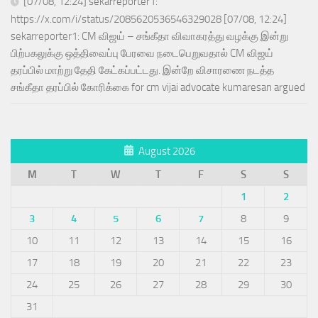
[07/08, 12:24] sekarreporter1:
https://x.com/i/status/2085620536546329028 [07/08, 12:24]
sekarreporter1: CM விஜய் – சங்கீதா விவாகரத்து வழக்கு இன்று
பிற்பகலுக்கு ஒத்திவைப்பு பேரவை நடைபெறுவதால் CM விஜய்
தரப்பில் மாற்று தேதி கேட்கப்பட்டது. இன்றே விசாரணை நடத்த
சங்கீதா தரப்பில் கோரிக்கை for cm vijai advocate kumaresan argued
August 2026
M
T
W
T
F
S
S
1
2
3
4
5
6
7
8
9
10
11
12
13
14
15
16
17
18
19
20
21
22
23
24
25
26
27
28
29
30
31