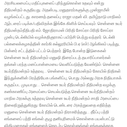
அரசியலமைப்பு மதிப்புகளைப் புரிந்துகொள்ள உதவும் என்று
நீதிமன்றம் கருதியது. அதன்படி, மனுதாரர்களுக்கு முன்ஜாமீன்
வழங்கப்பட்டது. காரணத் தலைப்பு: ராஜா மதன் வி. தமிழ்நாடு மாநிலம்
ஆர்டரைப் படிக்க/பதிவிறக்க இங்கே கிளிக் செய்யவும். சென்னை உயர்
நீதிமன்றம்நீதிபதி எம். ஜோதிராமன் பிரிதி சோப்ரா பிரிதி சோப்ரா
முன்பு டெல்லியில் வழக்கறிஞராகப் பயிற்சி பெற்று வந்தார். டெல்லி
பல்கலைக்கழகத்தின் கார்கி கல்லூரியில் பி.ஏ (எச்) ஆங்கிலம் படித்து,
பின்னர் சட்டத்தில் பட்டம் பெற்றார். இதே போன்ற இடுகைகள்
சென்னை உயர் நீதிமன்றம் மனுஷி திரைப்படத் தயாரிப்பாளர்கள்
தங்கள் பரந்த மனப்பான்மையை வெளிப்படுத்த வேண்டும்: சென்னை
உயர்நீதிமன்றம் உத்தரவு… சென்னை உயர் நீதிமன்றம் கோயில் நிதிகள்
இந்துக்களின் பிரத்தியேக பங்களிப்பு; பொது அல்லது அரசு நிதியாகக்
கருதப்பட முடியாது:… சென்னை உயர் நீதிமன்றம் நீதிமன்ற வழக்கு
கண்காணிப்பு அமைப்பை செயல்படுத்த சென்னை உயர்நீதிமன்றம்
மாநில அரசுக்கு உத்தரவு சென்னை உயர் நீதிமன்றம் சாதி அமைப்பை
நிலைநிறுத்துகிறது: கோயில் டெண்டரை அகற்றுவதை எதிர்த்த
மனுவை சென்னை உயர் நீதிமன்றம் நிராகரித்தது… தீர்ப்பு பற்றி
எங்களைப் பற்றி எங்கள் குழு தனியுரிமைக் கொள்கை பயன்பாட்டு
விதிமுறைகள் எங்களைத் தொடர்பு கொள்ளுங்கள் எங்களுக்காக