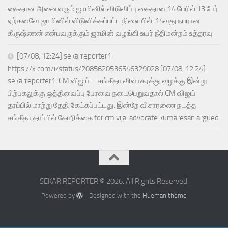
கைதான அனைவரும் ஜாமினில் விடுவிப்பு கைதான 14 பேரில் 13 பேர்
ஏற்கனவே ஜாமினில் விடுவிக்கப்பட்ட நிலையில், 14வது நபரான
கிருஷ்ணன் என்பவருக்கும் ஜாமின் வழங்கி உயர் நீதிமன்றம் உத்தரவு
[07/08, 12:24] sekarreporter1:
https://x.com/i/status/2085620536546329028 [07/08, 12:24]
sekarreporter1: CM விஜய் – சங்கீதா விவாகரத்து வழக்கு இன்று
பிற்பகலுக்கு ஒத்திவைப்பு பேரவை நடைபெறுவதால் CM விஜய்
தரப்பில் மாற்று தேதி கேட்கப்பட்டது. இன்றே விசாரணை நடத்த
சங்கீதா தரப்பில் கோரிக்கை for cm vijai advocate kumaresan argued
SEKAR REPORTER © 2026. All Rights Reserved.
Powered by
- Designed with the
Hueman theme