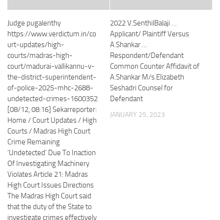
Judge pugalenthy
2022 V.SenthilBalaji …
https://www.verdictum.in/co
Applicant/ Plaintiff Versus
urt-updates/high-
A.Shankar …
courts/madras-high-
Respondent/Defendant
court/madurai-vallikannu-v-
Common Counter Affidavit of
the-district-superintendent-
A.Shankar M/s.Elizabeth
of-police-2025-mhc-2688-
Seshadri Counsel for
undetected-crimes-1600352
Defendant
[08/12, 08:16] Sekarreporter:
JANUARY 25, 2023
Home / Court Updates / High
Courts / Madras High Court
Crime Remaining
‘Undetected’ Due To Inaction
Of Investigating Machinery
Violates Article 21: Madras
High Court Issues Directions
The Madras High Court said
that the duty of the State to
investigate crimes effectively