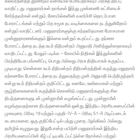
கலவரத்தைத் தூண்டும் வகையில் பேசியதாகவும் அரசுத் தரப்பு
வாதிட்டது. மனுதாரர்கள் தாங்கள் இந்து முன்னணி கட்சியைச்
சேர்ந்தவர்கள் என்றும், கோயில்களின் வளர்ச்சி தொடர்பான
போராட்டங்கள் மற்றும் பிற சமூக நடவடிக்கைகளை நடத்துகிறோம்
என்றும் வாதிட்டனர். மனுதாரர்களுக்கு எந்தவிதமான மோசமான
முன்னுதாரணங்களும் இல்லை என்றும் கூறப்பட்டது. தர்ணா
போராட்டத்தை நடத்த உயர் நீதிமன்றம் அனுமதி அளித்துள்ளதாகவும்
வாதிடப்பட்டது. மேலும் படிக்க – கோயில் நிதிகள் இந்துக்களின்
பிரத்தியேக பங்களிப்பு; பொது அல்லது அரசு நிதியாகக் கருதப்பட
முடியாது: சென்னை உயர் நீதிமன்றம் நீதிமன்றத்தின் கருத்து மனுதாரர்
ஏற்கனவே போராட்டத்தை நடத்துவதற்கு முன் அனுமதி பெற்றிருந்தார்
என்று உயர் நீதிமன்றம் குறிப்பிட்டது. எனவே, உண்மைகள் மற்றும்
சூழ்நிலைகளைக் கருத்தில் கொண்டு, மனுதாரர்களுக்கு சில
நிபந்தனைகளுடன் முன்ஜாமீன் வழங்கப்பட்டது. முன்ஜாமீன்
வழங்குவதற்கான நிபந்தனைகளில் ஒன்று, இந்திய அரசியலமைப்பின்
முகவுரை, பிரிவு 19 மற்றும் பகுதி-IV-A – பிரிவு 51-A அடிப்படைக்
கடமைகளை, ஒரு குறிப்பேட்டில் பத்து முறை, ஆங்கிலம் அல்லது
தமிழில் எழுதுவது. இதுபோன்ற பயிற்சி மனுதாரர்கள் இந்திய
அரசியலமைப்பின் கீழ் பட்டியலிடப்பட்டுள்ள நோக்கம் மற்றும்