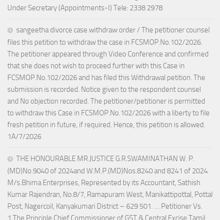
Under Secretary (Appointments-I) Tele: 2338 2978
sangeetha divorce case withdraw order / The petitioner counsel
files this petition to withdraw the case in FCSMOP.No.102/2026.
The petitioner appeared through Video Conference and confirmed
that she does not wish to proceed further with this Case in
FCSMOP.No.102/2026 and has filed this Withdrawal petition. The
submission is recorded. Notice given to the respondent counsel
and No objection recorded. The petitioner/petitioner is permitted
to withdraw this Case in FCSMOP.No.102/2026 with a liberty to file
fresh petition in future, if required. Hence, this petition is allowed.
1A/7/2026
THE HONOURABLE MR.JUSTICE G.R.SWAMINATHAN W. P.
(MD)No.9040 of 2024and W.M.P.(MD)Nos.8240 and 8241 of 2024
M/s.Bhima Enterprises, Represented by its Accountant, Sathish
Kumar Rajendran, No.8/7, Ramapuram West, Manikattipottal, Pottal
Post, Nagercoil, Kanyakumari District – 629 501. … Petitioner Vs.
1.The Principle Chief Commissioner of GST & Central Excise Tamil