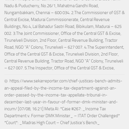
Nadu & Puducherry, No.26/1, Mahatma Gandhi Road,
Nungambakkam, Chennai – 600 034. 2.The Commissioner of GST &
Central Excise, Madurai Commissionerate, Central Revenue
Buildings, No.4, Lal Bahadur Sastri Road, Bibikulam, Madurai – 625
002. 3.The Joint Commissioner, Office of the Central GST & Excise,
Tirunelveli Division, 2nd Floor, Central Revenue Building, Tractor
Road, NGO “A” Colony, Tirunelveli – 627 007. 4.The Superintendent,
Office of the Central GST & Excise, Tirunelveli Division, 2nd Floor,
Central Revenue Building, Tractor Road, NGO “A” Colony, Tirunelveli
– 627 007. 5.The Inspector, Office of the Central GST & Excise,
https://www.sekarreporter.com/chief-justices-bench-admits-
an-appeal-filed-by-the-income-tax-department-against-an-
order-passed-by-the-income-tax-appellate-tribunal-in-
december-last-year-in-favour-of-former-dmk-minister-and-
incum/ [07/08, 16:21] Meta AI: *Case #267: _Income Tax
Department v. Former DMK Minister_ – ITAT Order Challenged*
*Court*: _Madras High Court – Chief Justice’s Bench_