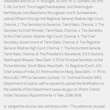
Advocates and (ix) Dr. P. Murugan, (x) Smt. M. D. Sumathi, (xi) Smt.
S. Alli, (xii) Smt. Thirumagal Chandrasekar, (xiii) Shanmugam
Karthikeyan, (xiv) Baluchamy Murugesan, (xv) N. Gunasekaran,
Judicial Officers through the Registrar General, Madras High Court,
Chennai. 2. The Secretary to Governor, Tamil Nadu, Chennai. 3. The
Secretary to Chief Minister, Tamil Nadu, Chennai. 4. The Secretary
to the Chief Justice, Madras High Court, Chennai. 5. The Chief
Secretary, Government of Tamil Nadu, Chennai. 6. The Registrar
General, Madras High Court, Chennai. 7. The Accountant General,
Tamil Nadu, Chennai. 8. The President's Secretariat, (CA.II Section),
Rashtrapati Bhawan, New Delhi. 9. PS to Principal Secretary to the
Prime Minister, South Block, New Delhi. 10. Registrar (Conf.), 0/0
Chief Justice of India, 07, Krishna Menon Marg, New Delhi. 11. PS to
Mos (L&J) / PPS to Secretary (Justice). 12. Technical Director (MC),
Department of Justice, with a request to upload the Notification on
the website of the Department (www.doj.gov.in). (Prem Chand)
Under Secretary (Appointments-I) Tele: 2338 2978
sangeetha divorce case withdraw order / The petitioner counsel