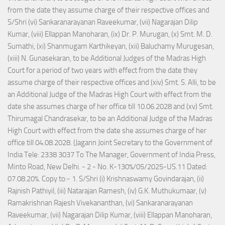
from the date they assume charge of their respective offices and
S/Shri (vi) Sankaranarayanan Raveekumar, (vii) Nagarajan Dilip
Kumar, (viii) Ellappan Manoharan, (ix) Dr. P. Murugan, (x) Smt. M. D.
Sumathi, (xi) Shanmugam Karthikeyan, (xii) Baluchamy Murugesan,
(xiii) N. Gunasekaran, to be Additional Judges of the Madras High
Court for a period of two years with effect from the date they
assume charge of their respective offices and (xiv) Smt. S. Alli, to be
an Additional Judge of the Madras High Court with effect from the
date she assumes charge of her office till 10.06.2028 and (xv) Smt.
Thirumagal Chandrasekar, to be an Additional Judge of the Madras
High Court with effect from the date she assumes charge of her
office till 04.08.2028. (Jagann Joint Secretary to the Government of
India Tele: 2338 3037 To The Manager, Government of India Press,
Minto Road, New Delhi. - 2 - No. K-130%/05/2025-US.11 Dated:
07.08.20%. Copy to:- 1. S/Shri (i) Krishnaswamy Govindarajan, (ii)
Rajnish Pathiyil, (iii) Natarajan Ramesh, (iv) G.K. Muthukumaar, (v)
Ramakrishnan Rajesh Vivekananthan, (vi) Sankaranarayanan
Raveekumar, (vii) Nagarajan Dilip Kumar, (viii) Ellappan Manoharan,