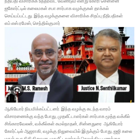
நீதிபதி விசாரிக்க உத்தரவிட வேண்டும் என்று கோரி சென்னை
ஐகோர்ட்டில் கலைமகள் சபா சார்பாக வழக்குகள் தாக்கல்
செய்யப்பட்டது. இந்த வழக்குகளை விசாரிக்க சிறப்பு நீதிபதிகள்
எம்.எஸ்.ரமேஸ், செந்தில்குமார்
ஆகியோர் நியமிக்கப்பட்டனர். இந்த வழக்கு கடந்த வாரம்
விசாரணைக்கு வந்த போது, முதலீட்டாளர்கள் சார்பாக மூத்த வக்கீல்
சிங்காரவேலன், வக்கீல்கள் கமல்நாதன், சின்னதுரை ஆகியோர்
கோர்ட்டில் ஆஜராகி, வழக்கு நிலுவையில் இருக்கும் போது, ஐஜி கலை
மகள் சபா நிதி நிறுவன முதலீட்டாளர்கள் செலுத்திய பணத்தை