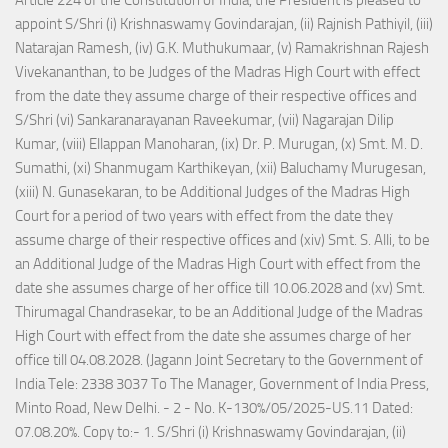
Article 224 of the Constitution of India, the President is pleased to
appoint S/Shri (i) Krishnaswamy Govindarajan, (ii) Rajnish Pathiyil, (iii)
Natarajan Ramesh, (iv) G.K. Muthukumaar, (v) Ramakrishnan Rajesh
Vivekananthan, to be Judges of the Madras High Court with effect
from the date they assume charge of their respective offices and
S/Shri (vi) Sankaranarayanan Raveekumar, (vii) Nagarajan Dilip
Kumar, (viii) Ellappan Manoharan, (ix) Dr. P. Murugan, (x) Smt. M. D.
Sumathi, (xi) Shanmugam Karthikeyan, (xii) Baluchamy Murugesan,
(xiii) N. Gunasekaran, to be Additional Judges of the Madras High
Court for a period of two years with effect from the date they
assume charge of their respective offices and (xiv) Smt. S. Alli, to be
an Additional Judge of the Madras High Court with effect from the
date she assumes charge of her office till 10.06.2028 and (xv) Smt.
Thirumagal Chandrasekar, to be an Additional Judge of the Madras
High Court with effect from the date she assumes charge of her
office till 04.08.2028. (Jagann Joint Secretary to the Government of
India Tele: 2338 3037 To The Manager, Government of India Press,
Minto Road, New Delhi. - 2 - No. K-130%/05/2025-US.11 Dated:
07.08.20%. Copy to:- 1. S/Shri (i) Krishnaswamy Govindarajan, (ii)