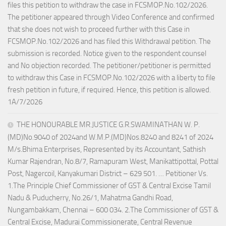
files this petition to withdraw the case in FCSMOP.No.102/2026.
The petitioner appeared through Video Conference and confirmed
that she does not wish to proceed further with this Case in
FCSMOP.No.102/2026 and has filed this Withdrawal petition. The
submission is recorded. Notice given to the respondent counsel
and No objection recorded. The petitioner/petitioner is permitted
to withdraw this Case in FCSMOP.No.102/2026 with a liberty to file
fresh petition in future, if required. Hence, this petition is allowed.
1A/7/2026
THE HONOURABLE MR.JUSTICE G.R.SWAMINATHAN W. P.
(MD)No.9040 of 2024and W.M.P.(MD)Nos.8240 and 8241 of 2024
M/s.Bhima Enterprises, Represented by its Accountant, Sathish
Kumar Rajendran, No.8/7, Ramapuram West, Manikattipottal, Pottal
Post, Nagercoil, Kanyakumari District – 629 501. … Petitioner Vs.
1.The Principle Chief Commissioner of GST & Central Excise Tamil
Nadu & Puducherry, No.26/1, Mahatma Gandhi Road,
Nungambakkam, Chennai – 600 034. 2.The Commissioner of GST &
Central Excise, Madurai Commissionerate, Central Revenue