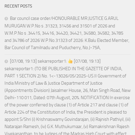
RECENT POSTS
Bar council case order/HONOURABLE MR.JUSTICE G.ARUL
MURUGAN W.P.No s .31323, 31456 and 31501 of 2026 and
W.M.P.No s .34415, 34416, 34420, 34421, 34580, 34582, 34785
and 34786 of 2026 W.P.No.31323 of 2026: K.Balu Elected Member,
Bar Council of Tamilnadu and Puducherry, No.J-75A,
[07/08, 19:13] sekarreporter1:
[07/08, 19:13]
sekarreporter1: (TO BE PUBLISHED IN THE GAZETTE OF INDIA,
PART 1 SECTION 2) No. 1<-13026/05/2025-US.II Government of
India Ministry of Law & Justice Department of Justice
(Appointments Division) Jaisalmer House, 26, Man Singh Road, New
Delhi-110 011, Dated: 07th August, 20%. NOTIFICATION In exercise
of the power conferred by clause (1) of Article 217 and clause (1) of
Article 224 of the Constitution of India, the President is pleased to
appoint S/Shri (i) Krishnaswamy Govindarajan, (ii) Rajnish Pathiyil, (iii)
Natarajan Ramesh, (iv) G.K. Muthukumaar, (v) Ramakrishnan Rajesh
Vivekananthan, to be Judges of the Madras High Court with effect