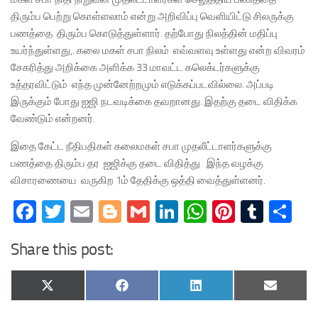
திரும்ப பெற்று கொள்ளலாம் என்று அறிவிப்பு வெளியிட்டு சிலருக்கு
பணத்தை திரும்ப கொடுத்துள்ளார். தற்போது நிலத்தின் மதிப்பு
உயர்ந்துள்ளது,. கலை மகள் சபா நிலம் எவ்வளவு உள்ளது என்ற விவரம்
சேகரித்து அறிக்கை அளிக்க 33 மாவட்ட கலெக்டர்களுக்கு
உத்தரவிட்டும் எந்த முன்னேற்றமும் எடுக்கப்படவில்லை. அப்படி
இருக்கும் போது ஐஜி நடவடிக்கை தவறானது. இதற்கு தடை விதிக்க
வேண்டும் என்றனர்.
இதை கேட்ட நீதிபதிகள் கலைமகள் சபா முதலீட்டாளர்களுக்கு
பணத்தை திரும்ப தர ஐஜிக்கு தடை விதித்து இந்த வழக்கு
விசாரணையை வருகிற 1ம் தேதிக்கு ஒத்தி வைத்துள்ளனர்.
Facebook
Twitter
Email
Blogger
Gmail
LinkedIn
WhatsApp
Pinteres
Tumb
Sh
Share this post:
Share
Share
Share
Share
X
Facebook
LinkedIn
Email
on
on
on
on
(Twitter)