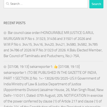
Search
for:
RECENT POSTS
Bar council case order/HONOURABLE MR.JUSTICE G.ARUL
MURUGAN W.P.No s .31323, 31456 and 31501 of 2026 and
W.M.P.No s .34415, 34416, 34420, 34421, 34580, 34582, 34785
and 34786 of 2026 W.P.No.31323 of 2026: K.Balu Elected Member,
Bar Council of Tamilnadu and Puducherry, No.J-75A,
[07/08, 19:13] sekarreporter1:
[07/08, 19:13]
sekarreporter1: (TO BE PUBLISHED IN THE GAZETTE OF INDIA,
PART 1 SECTION 2) No. 1<-13026/05/2025-US.II Government of
India Ministry of Law & Justice Department of Justice
(Appointments Division) Jaisalmer House, 26, Man Singh Road, New
Delhi-110 011, Dated: 07th August, 20%. NOTIFICATION In exercise
of the power conferred by clause (1) of Article 217 and clause (1) of