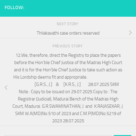
FOLLOW:
NEXT STORY
Thilakavathi case orders reserved
PREVIOUS STORY
12.We, therefore, direct the Registry to place the papers
before the Hon’ble Chief Justice of the Madras High Court
and it is for the Hon’ble Chief Justice to take such action as
His Lordship deems fit and appropriate.
[G.R.S., J.] & [K.R.S., J.] 28.07.2025 SKM
Note : Copy to be issued on 29.07.2025 Copy to : The
Registrar (Judicial), Madurai Bench of the Madras High
Court, Madurai. G.R.SWAMINATHAN, J and K.RAJASEKAR, J.
SKM W.A(MD)No.510 of 2023 and C.M.P(MD)No.5219 of
2023 28.07.2025