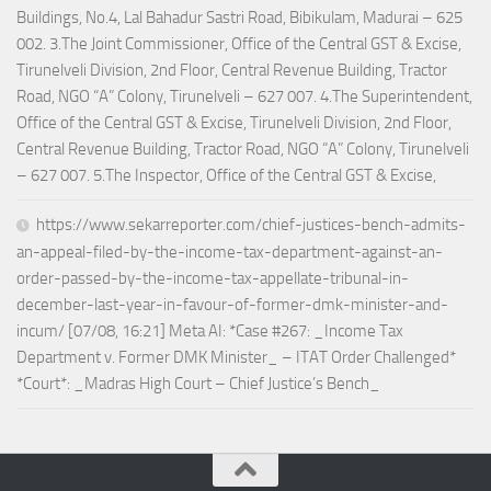
Buildings, No.4, Lal Bahadur Sastri Road, Bibikulam, Madurai – 625
002. 3.The Joint Commissioner, Office of the Central GST & Excise,
Tirunelveli Division, 2nd Floor, Central Revenue Building, Tractor
Road, NGO “A” Colony, Tirunelveli – 627 007. 4.The Superintendent,
Office of the Central GST & Excise, Tirunelveli Division, 2nd Floor,
Central Revenue Building, Tractor Road, NGO “A” Colony, Tirunelveli
– 627 007. 5.The Inspector, Office of the Central GST & Excise,
https://www.sekarreporter.com/chief-justices-bench-admits-
an-appeal-filed-by-the-income-tax-department-against-an-
order-passed-by-the-income-tax-appellate-tribunal-in-
december-last-year-in-favour-of-former-dmk-minister-and-
incum/ [07/08, 16:21] Meta AI: *Case #267: _Income Tax
Department v. Former DMK Minister_ – ITAT Order Challenged*
*Court*: _Madras High Court – Chief Justice’s Bench_