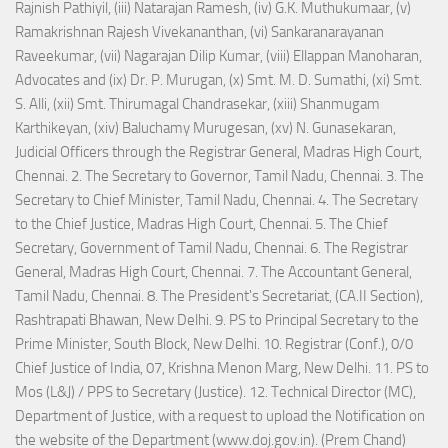
Rajnish Pathiyil, (iii) Natarajan Ramesh, (iv) G.K. Muthukumaar, (v)
Ramakrishnan Rajesh Vivekananthan, (vi) Sankaranarayanan
Raveekumar, (vii) Nagarajan Dilip Kumar, (viii) Ellappan Manoharan,
Advocates and (ix) Dr. P. Murugan, (x) Smt. M. D. Sumathi, (xi) Smt.
S. Alli, (xii) Smt. Thirumagal Chandrasekar, (xiii) Shanmugam
Karthikeyan, (xiv) Baluchamy Murugesan, (xv) N. Gunasekaran,
Judicial Officers through the Registrar General, Madras High Court,
Chennai. 2. The Secretary to Governor, Tamil Nadu, Chennai. 3. The
Secretary to Chief Minister, Tamil Nadu, Chennai. 4. The Secretary
to the Chief Justice, Madras High Court, Chennai. 5. The Chief
Secretary, Government of Tamil Nadu, Chennai. 6. The Registrar
General, Madras High Court, Chennai. 7. The Accountant General,
Tamil Nadu, Chennai. 8. The President's Secretariat, (CA.II Section),
Rashtrapati Bhawan, New Delhi. 9. PS to Principal Secretary to the
Prime Minister, South Block, New Delhi. 10. Registrar (Conf.), 0/0
Chief Justice of India, 07, Krishna Menon Marg, New Delhi. 11. PS to
Mos (L&J) / PPS to Secretary (Justice). 12. Technical Director (MC),
Department of Justice, with a request to upload the Notification on
the website of the Department (www.doj.gov.in). (Prem Chand)