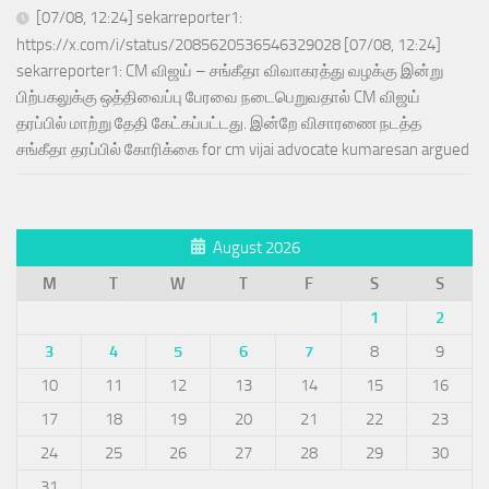
[07/08, 12:24] sekarreporter1:
https://x.com/i/status/2085620536546329028 [07/08, 12:24]
sekarreporter1: CM விஜய் – சங்கீதா விவாகரத்து வழக்கு இன்று
பிற்பகலுக்கு ஒத்திவைப்பு பேரவை நடைபெறுவதால் CM விஜய்
தரப்பில் மாற்று தேதி கேட்கப்பட்டது. இன்றே விசாரணை நடத்த
சங்கீதா தரப்பில் கோரிக்கை for cm vijai advocate kumaresan argued
August 2026
M
T
W
T
F
S
S
1
2
3
4
5
6
7
8
9
10
11
12
13
14
15
16
17
18
19
20
21
22
23
24
25
26
27
28
29
30
31