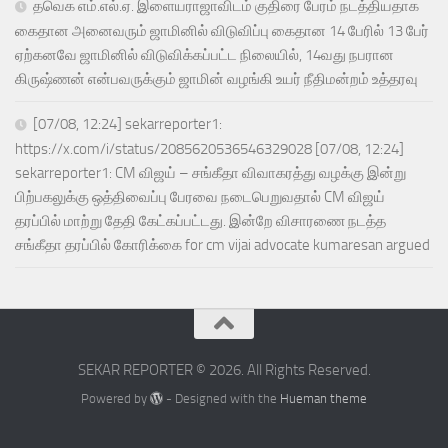
தவெக எம்.எல்.ஏ. இளையராஜாவிடம் குதிரை பேரம் நடத்தியதாக
கைதான அனைவரும் ஜாமினில் விடுவிப்பு கைதான 14 பேரில் 13 பேர்
ஏற்கனவே ஜாமினில் விடுவிக்கப்பட்ட நிலையில், 14வது நபரான
கிருஷ்ணன் என்பவருக்கும் ஜாமின் வழங்கி உயர் நீதிமன்றம் உத்தரவு
[07/08, 12:24] sekarreporter1:
https://x.com/i/status/2085620536546329028 [07/08, 12:24]
sekarreporter1: CM விஜய் – சங்கீதா விவாகரத்து வழக்கு இன்று
பிற்பகலுக்கு ஒத்திவைப்பு பேரவை நடைபெறுவதால் CM விஜய்
தரப்பில் மாற்று தேதி கேட்கப்பட்டது. இன்றே விசாரணை நடத்த
சங்கீதா தரப்பில் கோரிக்கை for cm vijai advocate kumaresan argued
SEKAR REPORTER © 2026. All Rights Reserved.
Powered by
- Designed with the
Hueman theme