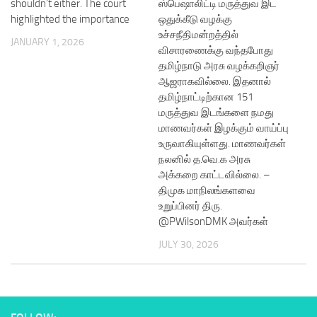
shouldn’t either. The court
ஸ்பெஷாலிட்டி மருத்துவ இட
highlighted the importance
ஒதுக்கீடு வழக்கு
உச்சநீதிமன்றத்தில்
JANUARY 1, 2026
விசாரணைக்கு வந்தபோது
தமிழ்நாடு அரசு வழக்கறிஞர்
ஆஜராகவில்லை. இதனால்
தமிழ்நாட்டிற்கான 151
மருத்துவ இடங்களை நமது
மாணவர்கள் இழக்கும் வாய்ப்பு
உருவாகியுள்ளது. மாணவர்கள்
நலனில் த.வெ.க அரசு
அக்கறை காட்டவில்லை. –
திமுக மாநிலங்களவை
உறுப்பினர் திரு.
@PWilsonDMK அவர்கள்
JULY 30, 2026