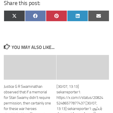
Share this post:
Share
Share
Share
Share
Share
X
Facebook
Pinterest
LinkedIn
Email
on
on
on
on
on
(Twitter)
YOU MAY ALSO LIKE...
Justice G R Swaminathan
[30/07, 13:13]
observed that if a memorial
sekarreporter1:
for Stan Swamy didn’t require
https://x.com/i/status/20824
permission, then certainly one
52486577877437 [30/07,
for these war heroes
13:13] sekarreporter1: சூப்பர்