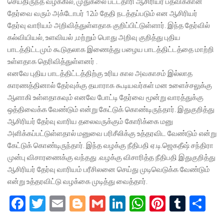
செய்திருந்த வழக்கில், முதுகலை பட்டதாரி ஆசிரியர் பதவிக்கான
தேர்வை வரும் அக்டோபர் 12ம் தேதி நடத்தப்படும் என ஆசிரியர்
தேர்வு வாரியம் அறிவித்துள்ளதாக குறிப்பிட்டுள்ளார். இந்த தேர்வில்
கல்வியியல், உளவியல் ,மற்றும் பொது அறிவு குறித்து புதிய
பாடத்திட்டமும் கூடுதலாக இணைத்து பழைய பாடத்திட்டத்தை மாற்றி
உள்ளதாக தெரிவித்துள்ளனர் .
எனவே புதிய பாடத்திட்டத்திற்கு உரிய கால அவகாசம் இல்லாத
காரணத்தினால் தேர்வுக்கு தயாராக கூடியவர்கள் மன உளைச்சலுக்கு
ஆளாகி உள்ளதாகவும் எனவே போட்டி தேர்வை மூன்று வாரத்துக்கு
ஒத்திவைக்க வேண்டும் என்று கேட்டுக் கொண்டிருந்தார். இதுகுறித்து
ஆசிரியர் தேர்வு வாரிய தலைவருக்கும் கோரிக்கை மனு
அளிக்கப்பட்டுள்ளதால் மனுவை பரிசீலிக்கு உத்தரவிட வேண்டும் என்று
கேட்டுக் கொண்டிருந்தார். இந்த வழக்கு நீதிபதி ஏ.டி.ஜெகதீஷ் சந்திரா
முன்பு விசாரணைக்கு வந்தது .வழக்கு விசாரித்த நீதிபதி இதுகுறித்து
ஆசிரியர் தேர்வு வாரியம் பரீசிலனை செய்து முடிவெடுக்க வேண்டும்
என்று உத்தரவிட்டு வழக்கை முடித்து வைத்தார்.
Facebook
Twitter
Email
Blogger
Gmail
LinkedIn
WhatsApp
Pinteres
Tumb
Sh