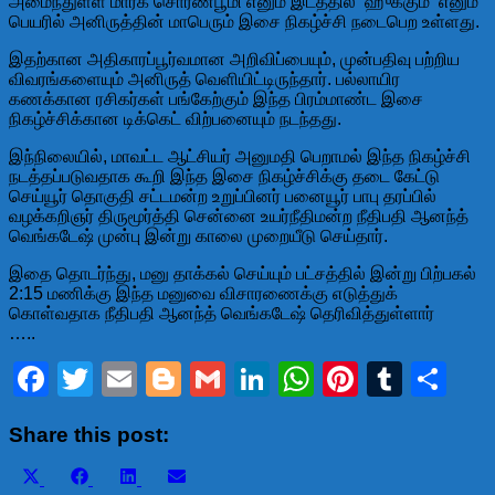
அமைந்துள்ள மார்க் சொர்ணபூமி எனும் இடத்தில் ‘ஹுக்கும்’ எனும்
பெயரில் அனிருத்தின் மாபெரும் இசை நிகழ்ச்சி நடைபெற உள்ளது.
இதற்கான அதிகாரப்பூர்வமான அறிவிப்பையும், முன்பதிவு பற்றிய
விவரங்களையும் அனிருத் வெளியிட்டிருந்தார். பல்லாயிர
கணக்கான ரசிகர்கள் பங்கேற்கும் இந்த பிரம்மாண்ட இசை
நிகழ்ச்சிக்கான டிக்கெட் விற்பனையும் நடந்தது.
இந்நிலையில், மாவட்ட ஆட்சியர் அனுமதி பெறாமல் இந்த நிகழ்ச்சி
நடத்தப்படுவதாக கூறி இந்த இசை நிகழ்ச்சிக்கு தடை கேட்டு
செய்யூர் தொகுதி சட்டமன்ற உறுப்பினர் பனையூர் பாபு தரப்பில்
வழக்கறிஞர் திருமூர்த்தி சென்னை உயர்நீதிமன்ற நீதிபதி ஆனந்த்
வெங்கடேஷ் முன்பு இன்று காலை முறையீடு செய்தார்.
இதை தொடர்ந்து, மனு தாக்கல் செய்யும் பட்சத்தில் இன்று பிற்பகல்
2:15 மணிக்கு இந்த மனுவை விசாரணைக்கு எடுத்துக்
கொள்வதாக நீதிபதி ஆனந்த் வெங்கடேஷ் தெரிவித்துள்ளார்
…..
Facebook
Twitter
Email
Blogger
Gmail
LinkedIn
WhatsApp
Pinteres
Tumbl
Sh
Share this post:
Share
Share
Share
Share
X
Facebook
LinkedIn
Email