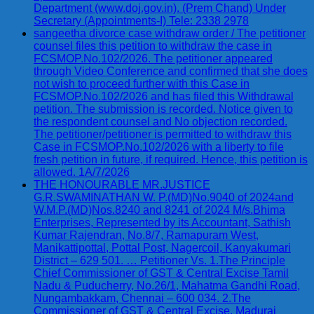
Department (www.doj.gov.in). (Prem Chand) Under
Secretary (Appointments-I) Tele: 2338 2978
sangeetha divorce case withdraw order / The petitioner
counsel files this petition to withdraw the case in
FCSMOP.No.102/2026. The petitioner appeared
through Video Conference and confirmed that she does
not wish to proceed further with this Case in
FCSMOP.No.102/2026 and has filed this Withdrawal
petition. The submission is recorded. Notice given to
the respondent counsel and No objection recorded.
The petitioner/petitioner is permitted to withdraw this
Case in FCSMOP.No.102/2026 with a liberty to file
fresh petition in future, if required. Hence, this petition is
allowed. 1A/7/2026
THE HONOURABLE MR.JUSTICE
G.R.SWAMINATHAN W. P.(MD)No.9040 of 2024and
W.M.P.(MD)Nos.8240 and 8241 of 2024 M/s.Bhima
Enterprises, Represented by its Accountant, Sathish
Kumar Rajendran, No.8/7, Ramapuram West,
Manikattipottal, Pottal Post, Nagercoil, Kanyakumari
District – 629 501. … Petitioner Vs. 1.The Principle
Chief Commissioner of GST & Central Excise Tamil
Nadu & Puducherry, No.26/1, Mahatma Gandhi Road,
Nungambakkam, Chennai – 600 034. 2.The
Commissioner of GST & Central Excise, Madurai