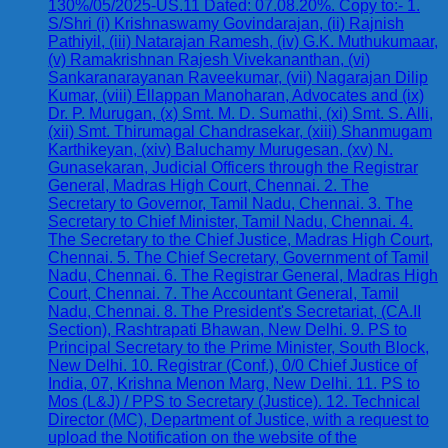
130%/05/2025-US.11 Dated: 07.08.20%. Copy to:- 1.
S/Shri (i) Krishnaswamy Govindarajan, (ii) Rajnish
Pathiyil, (iii) Natarajan Ramesh, (iv) G.K. Muthukumaar,
(v) Ramakrishnan Rajesh Vivekananthan, (vi)
Sankaranarayanan Raveekumar, (vii) Nagarajan Dilip
Kumar, (viii) Ellappan Manoharan, Advocates and (ix)
Dr. P. Murugan, (x) Smt. M. D. Sumathi, (xi) Smt. S. Alli,
(xii) Smt. Thirumagal Chandrasekar, (xiii) Shanmugam
Karthikeyan, (xiv) Baluchamy Murugesan, (xv) N.
Gunasekaran, Judicial Officers through the Registrar
General, Madras High Court, Chennai. 2. The
Secretary to Governor, Tamil Nadu, Chennai. 3. The
Secretary to Chief Minister, Tamil Nadu, Chennai. 4.
The Secretary to the Chief Justice, Madras High Court,
Chennai. 5. The Chief Secretary, Government of Tamil
Nadu, Chennai. 6. The Registrar General, Madras High
Court, Chennai. 7. The Accountant General, Tamil
Nadu, Chennai. 8. The President's Secretariat, (CA.II
Section), Rashtrapati Bhawan, New Delhi. 9. PS to
Principal Secretary to the Prime Minister, South Block,
New Delhi. 10. Registrar (Conf.), 0/0 Chief Justice of
India, 07, Krishna Menon Marg, New Delhi. 11. PS to
Mos (L&J) / PPS to Secretary (Justice). 12. Technical
Director (MC), Department of Justice, with a request to
upload the Notification on the website of the