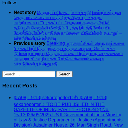
Follow:
Next story
தெருநாய் விவகாரம் – உச்சநீதிமன்றம் உத்தரவு
தெருநாய்களை காப்பகத்திற்கு அனுப்பும் உத்தரவு
மாற்றியமைப்பு “பிடிக்கப்பட்ட தெருநாய்களுக்கு ரேபிஸ்
தடுப்பூசி செலுத்தி மீண்டும் பிடித்த இடத்திலேயே விட
வேண்டும்,ரேபிஸ் பாதித்த நாய்களை விடுவிக்கக் கூடாது” –
உச்சநீதிமன்றம் உத்தரவு
Previous story
Breaking மாநகராட்சிகள் தெரு நாய்களை
பிடிக்க பிறப்பித்த முந்தைய உத்தரவை தடை செய்ய உச்ச
நீதிமன்றம் மறுப்பு தெரு நாய்களை பிடிக்கும் நடவடிக்கையை
மாநகராட்சி ஊழியர்கள் மேற்கொள்ளலாம் எனவும்
உச்சநீதிமன்றம் அனுமதி
Search
for:
Recent Posts
[07/08, 19:13] sekarreporter1: 👍 [07/08, 19:13]
sekarreporter1: (TO BE PUBLISHED IN THE
GAZETTE OF INDIA, PART 1 SECTION 2) No.
1<-13026/05/2025-US.II Government of India Ministry
of Law & Justice Department of Justice (Appointments
Division) Jaisalmer House, 26, Man Singh Road, New