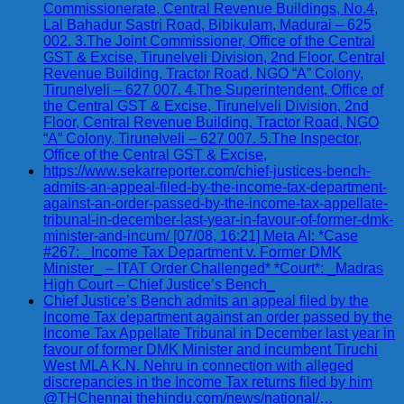
Commissionerate, Central Revenue Buildings, No.4,
Lal Bahadur Sastri Road, Bibikulam, Madurai – 625
002. 3.The Joint Commissioner, Office of the Central
GST & Excise, Tirunelveli Division, 2nd Floor, Central
Revenue Building, Tractor Road, NGO “A” Colony,
Tirunelveli – 627 007. 4.The Superintendent, Office of
the Central GST & Excise, Tirunelveli Division, 2nd
Floor, Central Revenue Building, Tractor Road, NGO
“A” Colony, Tirunelveli – 627 007. 5.The Inspector,
Office of the Central GST & Excise,
https://www.sekarreporter.com/chief-justices-bench-
admits-an-appeal-filed-by-the-income-tax-department-
against-an-order-passed-by-the-income-tax-appellate-
tribunal-in-december-last-year-in-favour-of-former-dmk-
minister-and-incum/ [07/08, 16:21] Meta AI: *Case
#267: _Income Tax Department v. Former DMK
Minister_ – ITAT Order Challenged* *Court*: _Madras
High Court – Chief Justice’s Bench_
Chief Justice’s Bench admits an appeal filed by the
Income Tax department against an order passed by the
Income Tax Appellate Tribunal in December last year in
favour of former DMK Minister and incumbent Tiruchi
West MLA K.N. Nehru in connection with alleged
discrepancies in the Income Tax returns filed by him
@THChennai thehindu.com/news/national/…