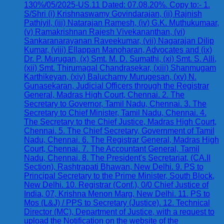
130%/05/2025-US.11 Dated: 07.08.20%. Copy to:- 1.
S/Shri (i) Krishnaswamy Govindarajan, (ii) Rajnish
Pathiyil, (iii) Natarajan Ramesh, (iv) G.K. Muthukumaar,
(v) Ramakrishnan Rajesh Vivekananthan, (vi)
Sankaranarayanan Raveekumar, (vii) Nagarajan Dilip
Kumar, (viii) Ellappan Manoharan, Advocates and (ix)
Dr. P. Murugan, (x) Smt. M. D. Sumathi, (xi) Smt. S. Alli,
(xii) Smt. Thirumagal Chandrasekar, (xiii) Shanmugam
Karthikeyan, (xiv) Baluchamy Murugesan, (xv) N.
Gunasekaran, Judicial Officers through the Registrar
General, Madras High Court, Chennai. 2. The
Secretary to Governor, Tamil Nadu, Chennai. 3. The
Secretary to Chief Minister, Tamil Nadu, Chennai. 4.
The Secretary to the Chief Justice, Madras High Court,
Chennai. 5. The Chief Secretary, Government of Tamil
Nadu, Chennai. 6. The Registrar General, Madras High
Court, Chennai. 7. The Accountant General, Tamil
Nadu, Chennai. 8. The President's Secretariat, (CA.II
Section), Rashtrapati Bhawan, New Delhi. 9. PS to
Principal Secretary to the Prime Minister, South Block,
New Delhi. 10. Registrar (Conf.), 0/0 Chief Justice of
India, 07, Krishna Menon Marg, New Delhi. 11. PS to
Mos (L&J) / PPS to Secretary (Justice). 12. Technical
Director (MC), Department of Justice, with a request to
upload the Notification on the website of the