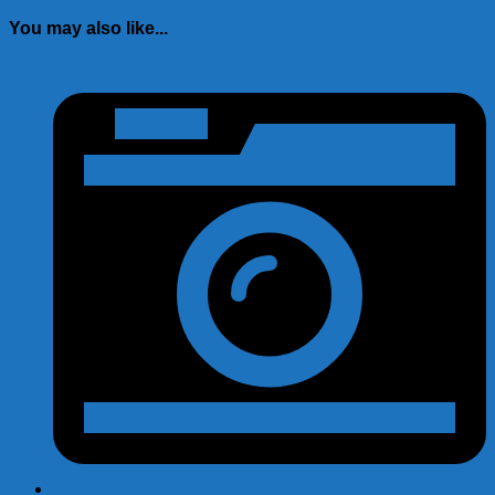
on
on
on
on
(Twitter)
You may also like...