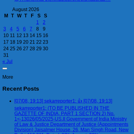
August 2026
M
T
W
T
F
S
S
1
2
3
4
5
6
7
8
9
10
11
12
13
14
15
16
17
18
19
20
21
22
23
24
25
26
27
28
29
30
31
« Jul
More
Recent Posts
[07/08, 19:13] sekarreporter1: 👍 [07/08, 19:13]
sekarreporter1: (TO BE PUBLISHED IN THE
GAZETTE OF INDIA, PART 1 SECTION 2) No.
1<-13026/05/2025-US.II Government of India Ministry
of Law & Justice Department of Justice (Appointments
Division) Jaisalmer House, 26, Man Singh Road, New