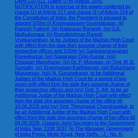
Delhi-110 011, Dated: 07th August, 20%.
NOTIFICATION In exercise of the power conferred by
clause (1) of Article 217 and clause (1) of Article 224 of
the Constitution of India, the President is pleased to
appoint S/Shri (i) Krishnaswamy Govindarajan, (ii)
Rajnish Pathiyil, (iii) Natarajan Ramesh, (iv) G.K.
Muthukumaar, (v) Ramakrishnan Rajesh
Vivekananthan, to be Judges of the Madras High Court
with effect from the date they assume charge of their
respective offices and S/Shri (vi) Sankaranarayanan
Raveekumar, (vii) Nagarajan Dilip Kumar, (viii)
Ellappan Manoharan, (ix) Dr. P. Murugan, (x) Smt. M. D.
Sumathi, (xi) Shanmugam Karthikeyan, (xii) Baluchamy
Murugesan, (xiii) N. Gunasekaran, to be Additional
Judges of the Madras High Court for a period of two
years with effect from the date they assume charge of
their respective offices and (xiv) Smt. S. Alli, to be an
Additional Judge of the Madras High Court with effect
from the date she assumes charge of her office till
10.06.2028 and (xv) Smt. Thirumagal Chandrasekar, to
be an Additional Judge of the Madras High Court with
effect from the date she assumes charge of her office till
04.08.2028. (Jagann Joint Secretary to the Government
of India Tele: 2338 3037 To The Manager, Government
of India Press, Minto Road, New Delhi. - 2 - No. K-