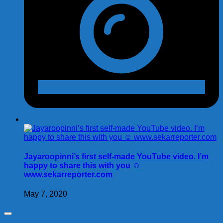
Jayaroopinni’s first self-made YouTube video. I’m
happy to share this with you ☺️
www.sekarreporter.com
May 7, 2020