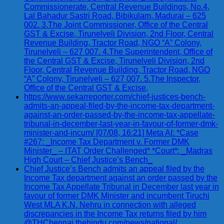
Commissionerate, Central Revenue Buildings, No.4,
Lal Bahadur Sastri Road, Bibikulam, Madurai – 625
002. 3.The Joint Commissioner, Office of the Central
GST & Excise, Tirunelveli Division, 2nd Floor, Central
Revenue Building, Tractor Road, NGO “A” Colony,
Tirunelveli – 627 007. 4.The Superintendent, Office of
the Central GST & Excise, Tirunelveli Division, 2nd
Floor, Central Revenue Building, Tractor Road, NGO
“A” Colony, Tirunelveli – 627 007. 5.The Inspector,
Office of the Central GST & Excise,
https://www.sekarreporter.com/chief-justices-bench-
admits-an-appeal-filed-by-the-income-tax-department-
against-an-order-passed-by-the-income-tax-appellate-
tribunal-in-december-last-year-in-favour-of-former-dmk-
minister-and-incum/ [07/08, 16:21] Meta AI: *Case
#267: _Income Tax Department v. Former DMK
Minister_ – ITAT Order Challenged* *Court*: _Madras
High Court – Chief Justice’s Bench_
Chief Justice’s Bench admits an appeal filed by the
Income Tax department against an order passed by the
Income Tax Appellate Tribunal in December last year in
favour of former DMK Minister and incumbent Tiruchi
West MLA K.N. Nehru in connection with alleged
discrepancies in the Income Tax returns filed by him
@THChennai thehindu.com/news/national/…