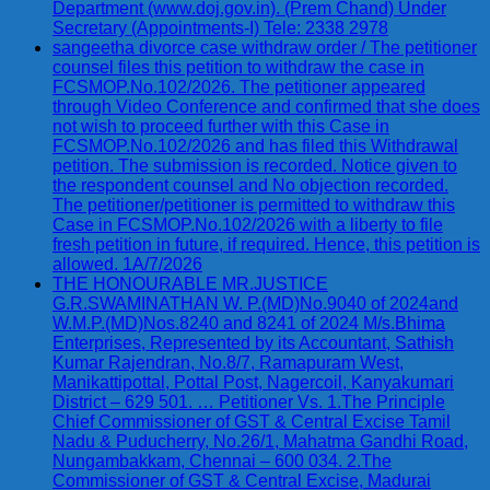
Department (www.doj.gov.in). (Prem Chand) Under
Secretary (Appointments-I) Tele: 2338 2978
sangeetha divorce case withdraw order / The petitioner
counsel files this petition to withdraw the case in
FCSMOP.No.102/2026. The petitioner appeared
through Video Conference and confirmed that she does
not wish to proceed further with this Case in
FCSMOP.No.102/2026 and has filed this Withdrawal
petition. The submission is recorded. Notice given to
the respondent counsel and No objection recorded.
The petitioner/petitioner is permitted to withdraw this
Case in FCSMOP.No.102/2026 with a liberty to file
fresh petition in future, if required. Hence, this petition is
allowed. 1A/7/2026
THE HONOURABLE MR.JUSTICE
G.R.SWAMINATHAN W. P.(MD)No.9040 of 2024and
W.M.P.(MD)Nos.8240 and 8241 of 2024 M/s.Bhima
Enterprises, Represented by its Accountant, Sathish
Kumar Rajendran, No.8/7, Ramapuram West,
Manikattipottal, Pottal Post, Nagercoil, Kanyakumari
District – 629 501. … Petitioner Vs. 1.The Principle
Chief Commissioner of GST & Central Excise Tamil
Nadu & Puducherry, No.26/1, Mahatma Gandhi Road,
Nungambakkam, Chennai – 600 034. 2.The
Commissioner of GST & Central Excise, Madurai