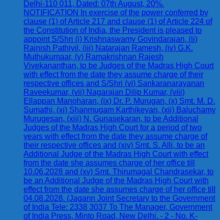
Delhi-110 011, Dated: 07th August, 20%.
NOTIFICATION In exercise of the power conferred by
clause (1) of Article 217 and clause (1) of Article 224 of
the Constitution of India, the President is pleased to
appoint S/Shri (i) Krishnaswamy Govindarajan, (ii)
Rajnish Pathiyil, (iii) Natarajan Ramesh, (iv) G.K.
Muthukumaar, (v) Ramakrishnan Rajesh
Vivekananthan, to be Judges of the Madras High Court
with effect from the date they assume charge of their
respective offices and S/Shri (vi) Sankaranarayanan
Raveekumar, (vii) Nagarajan Dilip Kumar, (viii)
Ellappan Manoharan, (ix) Dr. P. Murugan, (x) Smt. M. D.
Sumathi, (xi) Shanmugam Karthikeyan, (xii) Baluchamy
Murugesan, (xiii) N. Gunasekaran, to be Additional
Judges of the Madras High Court for a period of two
years with effect from the date they assume charge of
their respective offices and (xiv) Smt. S. Alli, to be an
Additional Judge of the Madras High Court with effect
from the date she assumes charge of her office till
10.06.2028 and (xv) Smt. Thirumagal Chandrasekar, to
be an Additional Judge of the Madras High Court with
effect from the date she assumes charge of her office till
04.08.2028. (Jagann Joint Secretary to the Government
of India Tele: 2338 3037 To The Manager, Government
of India Press, Minto Road, New Delhi. - 2 - No. K-