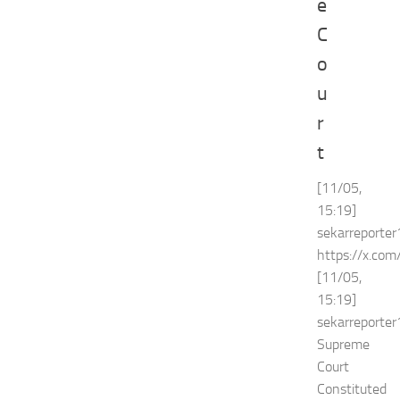
e
C
o
u
r
t
[11/05,
15:19]
sekarreporter
https://x.co
[11/05,
15:19]
sekarreporter
Supreme
Court
Constituted