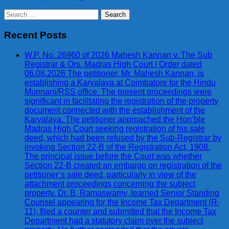
Search
for:
Recent Posts
W.P. No. 26960 of 2026 Mahesh Kannan v. The Sub
Registrar & Ors. Madras High Court | Order dated
06.08.2026 The petitioner, Mr. Mahesh Kannan, is
establishing a Karyalaya at Coimbatore for the Hindu
Munnani/RSS office. The present proceedings were
significant in facilitating the registration of the property
document connected with the establishment of the
Karyalaya. The petitioner approached the Hon’ble
Madras High Court seeking registration of his sale
deed, which had been refused by the Sub-Registrar by
invoking Section 22-B of the Registration Act, 1908.
The principal issue before the Court was whether
Section 22-B created an embargo on registration of the
petitioner’s sale deed, particularly in view of the
attachment proceedings concerning the subject
property. Dr. B. Ramaswamy, learned Senior Standing
Counsel appearing for the Income Tax Department (R-
11), filed a counter and submitted that the Income Tax
Department had a statutory claim over the subject