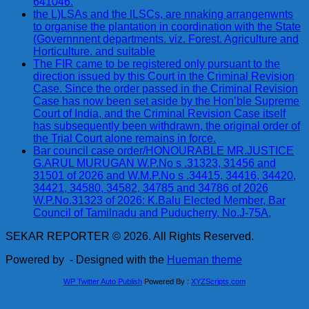
641046.
the L)LSAs and the lLSCs, are nnaking arrangenwnts
to organise the plantation in coordination with the State
(Governnnent departments. viz. Forest. Agriculture and
Horticulture. and suitable
The FIR came to be registered only pursuant to the
direction issued by this Court in the Criminal Revision
Case. Since the order passed in the Criminal Revision
Case has now been set aside by the Hon’ble Supreme
Court of India, and the Criminal Revision Case itself
has subsequently been withdrawn, the original order of
the Trial Court alone remains in force.
Bar council case order/HONOURABLE MR.JUSTICE
G.ARUL MURUGAN W.P.No s .31323, 31456 and
31501 of 2026 and W.M.P.No s .34415, 34416, 34420,
34421, 34580, 34582, 34785 and 34786 of 2026
W.P.No.31323 of 2026: K.Balu Elected Member, Bar
Council of Tamilnadu and Puducherry, No.J-75A,
SEKAR REPORTER © 2026. All Rights Reserved.
Powered by
- Designed with the
Hueman theme
WP Twitter Auto Publish
Powered By :
XYZScripts.com