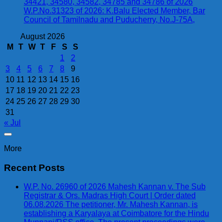
34421, 34580, 34582, 34785 and 34786 of 2026
W.P.No.31323 of 2026: K.Balu Elected Member, Bar
Council of Tamilnadu and Puducherry, No.J-75A,
August 2026
M
T
W
T
F
S
S
1
2
3
4
5
6
7
8
9
10
11
12
13
14
15
16
17
18
19
20
21
22
23
24
25
26
27
28
29
30
31
« Jul
More
Recent Posts
W.P. No. 26960 of 2026 Mahesh Kannan v. The Sub
Registrar & Ors. Madras High Court | Order dated
06.08.2026 The petitioner, Mr. Mahesh Kannan, is
establishing a Karyalaya at Coimbatore for the Hindu