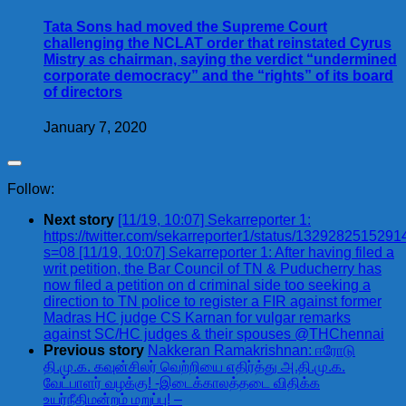
Tata Sons had moved the Supreme Court
challenging the NCLAT order that reinstated Cyrus
Mistry as chairman, saying the verdict “undermined
corporate democracy” and the “rights” of its board
of directors
January 7, 2020
Follow:
Next story
[11/19, 10:07] Sekarreporter 1:
https://twitter.com/sekarreporter1/status/132928251529
s=08 [11/19, 10:07] Sekarreporter 1: After having filed a
writ petition, the Bar Council of TN & Puducherry has
now filed a petition on d criminal side too seeking a
direction to TN police to register a FIR against former
Madras HC judge CS Karnan for vulgar remarks
against SC/HC judges & their spouses @THChennai
Previous story
Nakkeran Ramakrishnan: ஈரோடு
தி.மு.க. கவுன்சிலர் வெற்றியை எதிர்த்து அ.தி.மு.க.
வேட்பாளர் வழக்கு! -இடைக்காலத்தடை விதிக்க
உயர்நீதிமன்றம் மறுப்பு! –