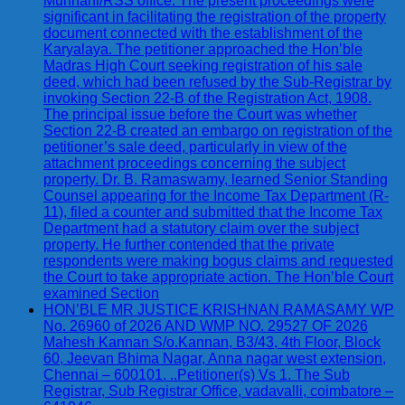
Munnani/RSS office. The present proceedings were
significant in facilitating the registration of the property
document connected with the establishment of the
Karyalaya. The petitioner approached the Hon’ble
Madras High Court seeking registration of his sale
deed, which had been refused by the Sub-Registrar by
invoking Section 22-B of the Registration Act, 1908.
The principal issue before the Court was whether
Section 22-B created an embargo on registration of the
petitioner’s sale deed, particularly in view of the
attachment proceedings concerning the subject
property. Dr. B. Ramaswamy, learned Senior Standing
Counsel appearing for the Income Tax Department (R-
11), filed a counter and submitted that the Income Tax
Department had a statutory claim over the subject
property. He further contended that the private
respondents were making bogus claims and requested
the Court to take appropriate action. The Hon’ble Court
examined Section
HON’BLE MR JUSTICE KRISHNAN RAMASAMY WP
No. 26960 of 2026 AND WMP NO. 29527 OF 2026
Mahesh Kannan S/o.Kannan, B3/43, 4th Floor, Block
60, Jeevan Bhima Nagar, Anna nagar west extension,
Chennai – 600101. ..Petitioner(s) Vs 1. The Sub
Registrar, Sub Registrar Office, vadavalli, coimbatore –