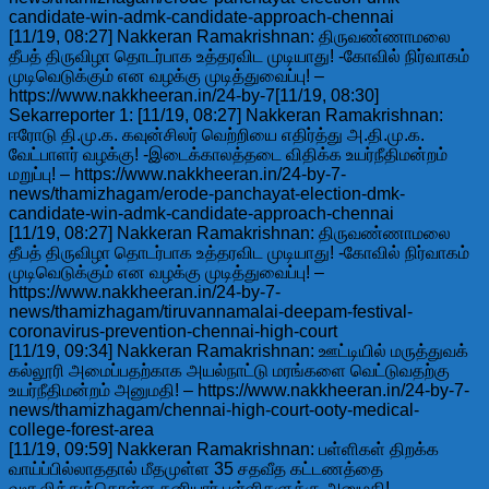
candidate-win-admk-candidate-approach-chennai
[11/19, 08:27] Nakkeran Ramakrishnan: திருவண்ணாமலை
தீபத் திருவிழா தொடர்பாக உத்தரவிட முடியாது! -கோவில் நிர்வாகம்
முடிவெடுக்கும் என வழக்கு முடித்துவைப்பு! –
https://www.nakkheeran.in/24-by-7[11/19, 08:30]
Sekarreporter 1: [11/19, 08:27] Nakkeran Ramakrishnan:
ஈரோடு தி.மு.க. கவுன்சிலர் வெற்றியை எதிர்த்து அ.தி.மு.க.
வேட்பாளர் வழக்கு! -இடைக்காலத்தடை விதிக்க உயர்நீதிமன்றம்
மறுப்பு! – https://www.nakkheeran.in/24-by-7-
news/thamizhagam/erode-panchayat-election-dmk-
candidate-win-admk-candidate-approach-chennai
[11/19, 08:27] Nakkeran Ramakrishnan: திருவண்ணாமலை
தீபத் திருவிழா தொடர்பாக உத்தரவிட முடியாது! -கோவில் நிர்வாகம்
முடிவெடுக்கும் என வழக்கு முடித்துவைப்பு! –
https://www.nakkheeran.in/24-by-7-
news/thamizhagam/tiruvannamalai-deepam-festival-
coronavirus-prevention-chennai-high-court
[11/19, 09:34] Nakkeran Ramakrishnan: ஊட்டியில் மருத்துவக்
கல்லூரி அமைப்பதற்காக அயல்நாட்டு மரங்களை வெட்டுவதற்கு
உயர்நீதிமன்றம் அனுமதி! – https://www.nakkheeran.in/24-by-7-
news/thamizhagam/chennai-high-court-ooty-medical-
college-forest-area
[11/19, 09:59] Nakkeran Ramakrishnan: பள்ளிகள் திறக்க
வாய்ப்பில்லாததால் மீதமுள்ள 35 சதவீத கட்டணத்தை
வசூலித்துக்கொள்ள தனியார் பள்ளிகளுக்கு அனுமதி! –