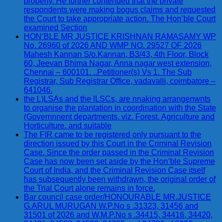
property. He further contended that the private
respondents were making bogus claims and requested
the Court to take appropriate action. The Hon’ble Court
examined Section
HON’BLE MR JUSTICE KRISHNAN RAMASAMY WP
No. 26960 of 2026 AND WMP NO. 29527 OF 2026
Mahesh Kannan S/o.Kannan, B3/43, 4th Floor, Block
60, Jeevan Bhima Nagar, Anna nagar west extension,
Chennai – 600101. ..Petitioner(s) Vs 1. The Sub
Registrar, Sub Registrar Office, vadavalli, coimbatore –
641046.
the L)LSAs and the lLSCs, are nnaking arrangenwnts
to organise the plantation in coordination with the State
(Governnnent departments. viz. Forest. Agriculture and
Horticulture. and suitable
The FIR came to be registered only pursuant to the
direction issued by this Court in the Criminal Revision
Case. Since the order passed in the Criminal Revision
Case has now been set aside by the Hon’ble Supreme
Court of India, and the Criminal Revision Case itself
has subsequently been withdrawn, the original order of
the Trial Court alone remains in force.
Bar council case order/HONOURABLE MR.JUSTICE
G.ARUL MURUGAN W.P.No s .31323, 31456 and
31501 of 2026 and W.M.P.No s .34415, 34416, 34420,