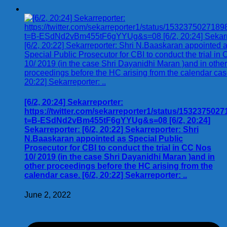
[6/2, 20:24] Sekarreporter:
https://twitter.com/sekarreporter1/status/153237502
t=B-ESdNd2vBm455tF6gYYUg&s=08 [6/2, 20:24]
Sekarreporter: [6/2, 20:22] Sekarreporter: Shri
N.Baaskaran appointed as Special Public
Prosecutor for CBI to conduct the trial in CC Nos
10/ 2019 (in the case Shri Dayanidhi Maran )and in
other proceedings before the HC arising from the
calendar case. [6/2, 20:22] Sekarreporter: ..
June 2, 2022