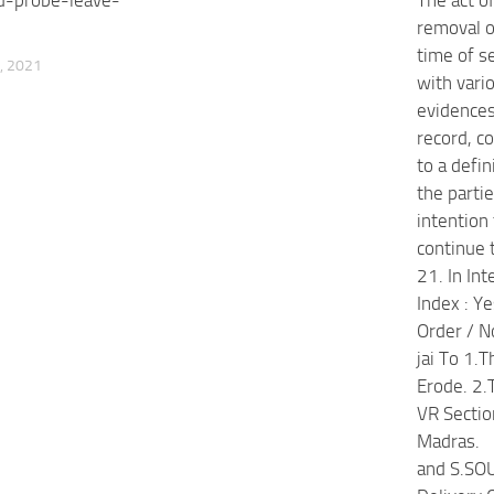
removal of
time of s
, 2021
with vari
evidences
record, c
to a defin
the parti
intention 
continue 
21. In Int
Index : Y
Order / N
jai To 1.T
Erode. 2.
VR Sectio
Madras. 
and S.SOU