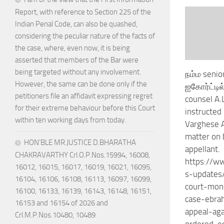
Report, with reference to Section 225 of the
Indian Penal Code, can also be quashed,
considering the peculiar nature of the facts of
the case, where, even now, it is being
asserted that members of the Bar were
being targeted without any involvement.
நம்ம seni
However, the same can be done only if the
ஐகோர்ட்டில
petitioners file an affidavit expressing regret
counsel A.
for their extreme behaviour before this Court
instructed
within ten working days from today.
Varghese 
matter on 
HON’BLE MR.JUSTICE D.BHARATHA
appellant.
CHAKRAVARTHY Crl.O.P.Nos.15994, 16008,
https://w
16012, 16015, 16017, 16019, 16021, 16095,
s-updates/
16104, 16106, 16108, 16113, 16097, 16099,
court-mon
16100, 16133, 16139, 16143, 16148, 16151,
case-ebrah
16153 and 16154 of 2026 and
appeal-aga
Crl.M.P.Nos.10480, 10489
ordered-e