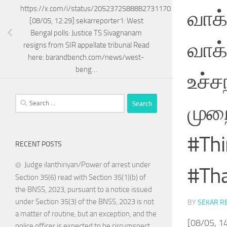
https://x.com/i/status/2052372588882731170
வாக்
[08/05, 12:29] sekarreporter1: West
Bengal polls: Justice TS Sivagnanam
வாக
resigns from SIR appellate tribunal Read
here: barandbench.com/news/west-
beng…
உச்ச
Search
முறை
for:
#Thi
RECENT POSTS
Judge ilanthiriyan/Power of arrest under
#Tha
Section 35(6) read with Section 35(1)(b) of
the BNSS, 2023, pursuant to a notice issued
under Section 35(3) of the BNSS, 2023 is not
BY
SEKAR R
a matter of routine, but an exception, and the
[08/05, 1
police officer is expected to be circumspect