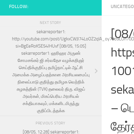
FOLLOW:
UNCATEGO
NEXT STORY
[08/
sekarreporter1:
http://youtube.com/post/UgkxCWJI74LoOZ2qlA_oy72o9LOh70
si=BgEeRoKSE54IHUvf [08/05, 15:05]
http
sekarreporter1: ஹரிஹர அருண்
சோமசங்கர் ஜி சர்வதேச வழக்கறிஞர்
1001
செய்திக்குறிப்பு தமிழ்நாட்டில் ஆட்சி
அமைக்க அழைப்பதற்கான அரசியலமைப்பு
நிலைப்பாடு குறித்து தமிழக வெற்றிக்
seka
கழகத்தின் (TVK) தலைவர் திரு. விஜய்
அவர்கள், மிகப்பெரிய அரசியல்
– பெ
சக்தியாகவும், மக்களிடமிருந்து
குறிப்பிடத்தக்க
தேர்
PREVIOUS STORY
[08/05, 12:28] sekarreporter1: