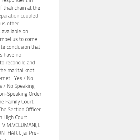
 thali chain at the
eparation coupled
ous other
 available on
ompel us to come
ite conclusion that
es have no
to reconcile and
the marital knot.
ernet : Yes / No
es / No Speaking
on-Speaking Order
he Family Court,
The Section Officer
n High Court
V.M.VELUMANI,J.
NTHAR,J. jai Pre-