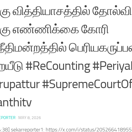
கு வித்தியாசத்தில் தோல்வி
்கு எண்ணிக்கை கோரி
நீதிமன்றத்தில் பெரியகருப்ப
யீடு #ReCounting #Periy
rupattur #SupremeCourtOf
nthitv
EPORTER
·
MAY 8, 2026
4:38] sekarreporter1: https://x.com/i/status/2052664189