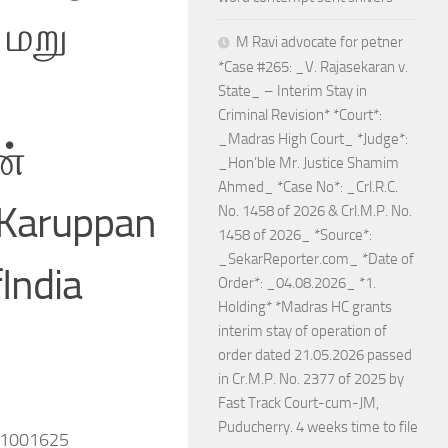
 மறு
M Ravi advocate for petner
*Case #265: _V. Rajasekaran v.
State_ – Interim Stay in
Criminal Revision* *Court*:
_Madras High Court_ *Judge*:
ன்
_Hon’ble Mr. Justice Shamim
Ahmed_ *Case No*: _Crl.R.C.
aKaruppan
No. 1458 of 2026 & Crl.M.P. No.
1458 of 2026_ *Source*:
_SekarReporter.com_ *Date of
India
Order*: _04.08.2026_ *1.
Holding* *Madras HC grants
interim stay of operation of
order dated 21.05.2026 passed
in Cr.M.P. No. 2377 of 2025 by
Fast Track Court-cum-JM,
Puducherry. 4 weeks time to file
551001625