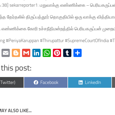
4:38] sekarreporter1: மறுவாக்கு எண்ணிக்கை – பெரியகருப்ப
ிந்த தேர்தலில் திருப்பத்தூர் தொகுதியில் ஒரு வாக்கு வித்திய
ு எண்ணிக்கை கோரி உச்சநீதிமன்றத்தில் பெரியகருப்பன் முறைய
ng #PeriyaKaruppan #Thirupattur #SupremeCourtOfIndia #T
cebook
Twitter
Email
Blogger
Gmail
LinkedIn
WhatsApp
Pinterest
Tumblr
Share
this post:
are
Share
Share
(Twitter)
Facebook
LinkedIn
on
on
AY ALSO LIKE...