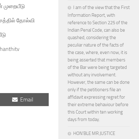
ன் முறையீடு
I am of the view that the First
Information Report, with
ாசத்தில் தோல்வி
reference to Section 225 of the
Indian Penal Code, can also be
ீடு
quashed, considering the
peculiar nature of the facts of
hanthitv
the case, where, even now, it is
being asserted that members
of the Bar were being targeted
without any involvement.
However, the same can be done
only if the petitioners file an
affidavit expressing regret for
Share
Email
on
their extreme behaviour before
this Court within ten working
days from today.
HON’BLE MR.JUSTICE