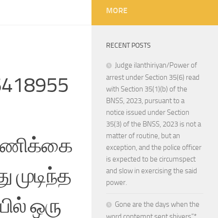
MORE
RECENT POSTS
Judge ilanthiriyan/Power of
66418955
arrest under Section 35(6) read
with Section 35(1)(b) of the
BNSS, 2023, pursuant to a
notice issued under Section
35(3) of the BNSS, 2023 is not a
matter of routine, but an
ண்ணிக்கை
exception, and the police officer
is expected to be circumspect
ு முடிந்த
and slow in exercising the said
power.
யில் ஒரு
Gone are the days when the
word contempt sent shivers”*