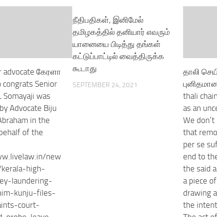
நீதிபதிகள், இனிமேல்
தமிழகத்தில் தனியார் எவரும்
யானையை பிடித்து தங்கள்
கட்டுப்பாட்டில் வைத்திருக்க
கூடாது
or advocate கேரளா
தாலி செய
் congrats Senior
புனிதமான
SEPTEMBER 24, 2021
L Somayaji was
thali chai
 by Advocate Biju
as an unc
Abraham in the
We don’t 
behalf of the
that remov
per se suf
ww.livelaw.in/new
end to the
kerala-high-
the said a
ey-laundering-
a piece of
im-kunju-files-
drawing a
ints-court-
the intent
d-probe-leave-
The act o