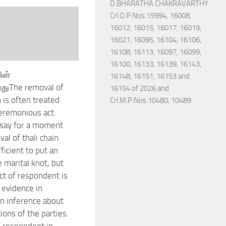
D.BHARATHA CHAKRAVARTHY
Crl.O.P.Nos.15994, 16008,
16012, 16015, 16017, 16019,
16021, 16095, 16104, 16106,
16108, 16113, 16097, 16099,
16100, 16133, 16139, 16143,
ின்
16148, 16151, 16153 and
துThe removal of
16154 of 2026 and
n is often treated
Crl.M.P.Nos.10480, 10489
eremonious act.
say for a moment
al of thali chain
ficient to put an
 marital knot, but
ct of respondent is
 evidence in
n inference about
ions of the parties.
f respondent in