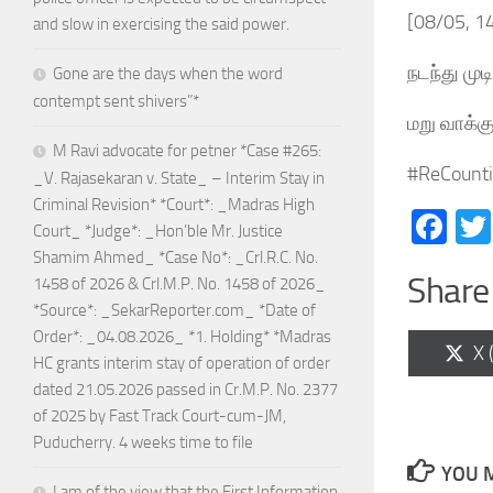
[08/05, 1
and slow in exercising the said power.
நடந்து முட
Gone are the days when the word
contempt sent shivers”*
மறு வாக்க
M Ravi advocate for petner *Case #265:
#ReCounti
_V. Rajasekaran v. State_ – Interim Stay in
Criminal Revision* *Court*: _Madras High
Fa
Court_ *Judge*: _Hon’ble Mr. Justice
Shamim Ahmed_ *Case No*: _Crl.R.C. No.
Share 
1458 of 2026 & Crl.M.P. No. 1458 of 2026_
*Source*: _SekarReporter.com_ *Date of
Order*: _04.08.2026_ *1. Holding* *Madras
Sh
X 
HC grants interim stay of operation of order
on
dated 21.05.2026 passed in Cr.M.P. No. 2377
of 2025 by Fast Track Court-cum-JM,
Puducherry. 4 weeks time to file
YOU M
I am of the view that the First Information