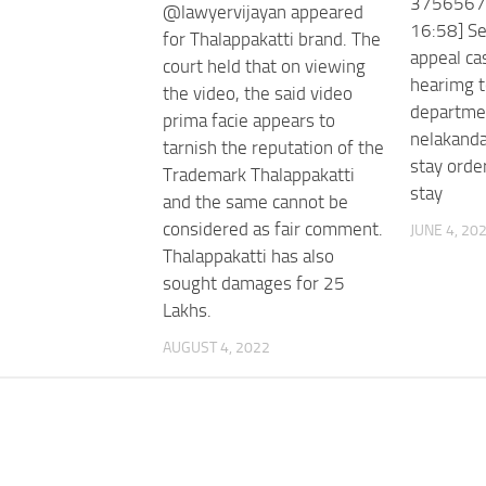
3756567
@lawyervijayan appeared
16:58] Se
for Thalappakatti brand. The
appeal ca
court held that on viewing
hearimg t
the video, the said video
departmen
prima facie appears to
nelakanda
tarnish the reputation of the
stay orde
Trademark Thalappakatti
stay
and the same cannot be
considered as fair comment.
JUNE 4, 20
Thalappakatti has also
sought damages for 25
Lakhs.
AUGUST 4, 2022