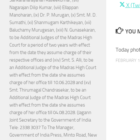
Share
X (Twi
Nagarajan Dilip Kumar, (viii) Ellappan
on
Manoharan, (ix) Dr. P. Murugan, (x) Smt. M. D.
Sumathi, (xi) Shanmugam Karthikeyan, (xii)
Baluchamy Murugesan, (xiii) N. Gunasekaran,
YOU M
to be Additional Judges of the Madras High
Court for a period of two years with effect
Today pho
from the date they assume charge of their
respective offices and (xiv) Smt. S. Alli, to be
FEBRUARY 1
an Additional Judge of the Madras High Court
with effect from the date she assumes
charge of her office till 10.06.2028 and (xv)
Smt. Thirumagal Chandrasekar, to be an
Additional Judge of the Madras High Court
with effect from the date she assumes
charge of her office till 04.08.2028. (Jagann
Joint Secretary to the Government of India
Tele: 2338 3037 To The Manager,
Government of India Press, Minto Road, New