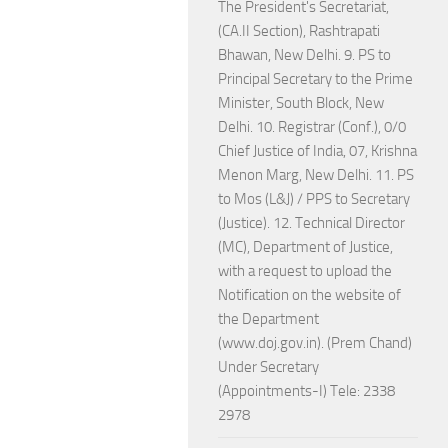
The President's Secretariat,
(CA.II Section), Rashtrapati
Bhawan, New Delhi. 9. PS to
Principal Secretary to the Prime
Minister, South Block, New
Delhi. 10. Registrar (Conf.), 0/0
Chief Justice of India, 07, Krishna
Menon Marg, New Delhi. 11. PS
to Mos (L&J) / PPS to Secretary
(Justice). 12. Technical Director
(MC), Department of Justice,
with a request to upload the
Notification on the website of
the Department
(www.doj.gov.in). (Prem Chand)
Under Secretary
(Appointments-I) Tele: 2338
2978