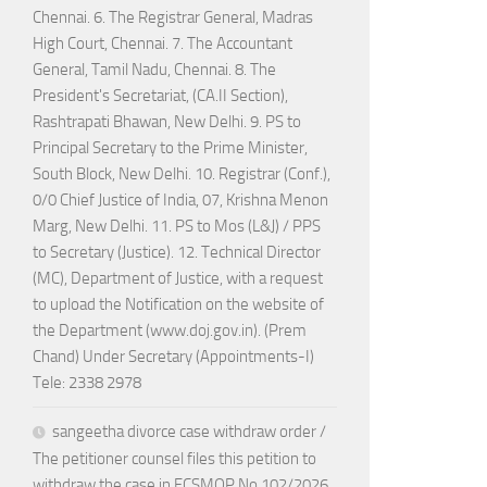
Chennai. 6. The Registrar General, Madras
High Court, Chennai. 7. The Accountant
General, Tamil Nadu, Chennai. 8. The
President's Secretariat, (CA.II Section),
Rashtrapati Bhawan, New Delhi. 9. PS to
Principal Secretary to the Prime Minister,
South Block, New Delhi. 10. Registrar (Conf.),
0/0 Chief Justice of India, 07, Krishna Menon
Marg, New Delhi. 11. PS to Mos (L&J) / PPS
to Secretary (Justice). 12. Technical Director
(MC), Department of Justice, with a request
to upload the Notification on the website of
the Department (www.doj.gov.in). (Prem
Chand) Under Secretary (Appointments-I)
Tele: 2338 2978
sangeetha divorce case withdraw order /
The petitioner counsel files this petition to
withdraw the case in FCSMOP.No.102/2026.