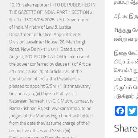
தர்மபுர ஆதீ
19:13] sekarreporter1: (TO BE PUBLISHED IN
THE GAZETTE OF INDIA, PART 1 SECTION 2)
அப்படி இர
No. 1<-13026/05/2025-US.II Government
of India Ministry of Law & Justice
மித்தது ச
Department of Justice (Appointments
என்று வாத
Division) Jaisalmer House, 26, Man Singh
Road, New Delhi-110 011, Dated: 07th
இதை கேட்ட
August, 20%. NOTIFICATION In exercise of
கிறோம் என்
the power conferred by clause (1) of Article
செயல்அலுவல
217 and clause (1) of Article 224 of the
பரம் கோயி
Constitution of India, the President is
pleased to appoint S/Shri (i) Krishnaswamy
திரும்பப்
Govindarajan, (ii) Rajnish Pathiyil, (iii)
படுகிறார். 
Natarajan Ramesh, (iv) G.K. Muthukumaar, (v)
Fa
Ramakrishnan Rajesh Vivekananthan, to be
Judges of the Madras High Court with effect
from the date they assume charge of their
Share 
respective offices and S/Shri (vi)
Sankaranarayanan Raveekumar, (vii)