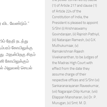
(1) of Article 217 and clause (1)
of Article 224 of the
Constitution of India, the
President is pleased to appoint
 விட வேண்டும்.”
S/Shri (i) Krishnaswamy
Govindarajan, (ii) Rajnish Pathiyil,
(iii) Natarajan Ramesh, (iv) G.K.
ம் தேதி நடத்து
Muthukumaar, (v)
தம்பரம் கோயிலுக்கு
Ramakrishnan Rajesh
யது. அதன்பிறகு சிதம்
Vivekananthan, to be Judges of
னி கோயிலுக்கும்
the Madras High Court with
யல் அலுவலர் செயல்
effect from the date they
assume charge of their
respective offices and S/Shri (vi)
Sankaranarayanan Raveekumar,
(vii) Nagarajan Dilip Kumar, (viii)
Ellappan Manoharan, (ix) Dr. P.
Murugan, (x) Smt. M. D.