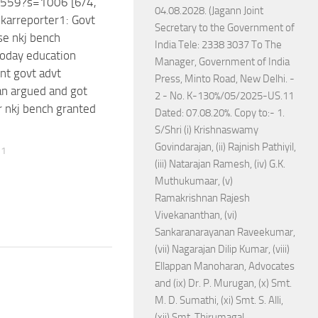
559?s=1006 [6/4,
04.08.2028. (Jagann Joint
karreporter1: Govt
Secretary to the Government of
se nkj bench
India Tele: 2338 3037 To The
oday education
Manager, Government of India
t govt advt
Press, Minto Road, New Delhi. -
n argued and got
2 - No. K-130%/05/2025-US.11
r nkj bench granted
Dated: 07.08.20%. Copy to:- 1.
S/Shri (i) Krishnaswamy
Govindarajan, (ii) Rajnish Pathiyil,
21
(iii) Natarajan Ramesh, (iv) G.K.
Muthukumaar, (v)
Ramakrishnan Rajesh
Vivekananthan, (vi)
Sankaranarayanan Raveekumar,
(vii) Nagarajan Dilip Kumar, (viii)
Ellappan Manoharan, Advocates
and (ix) Dr. P. Murugan, (x) Smt.
M. D. Sumathi, (xi) Smt. S. Alli,
(xii) Smt. Thirumagal