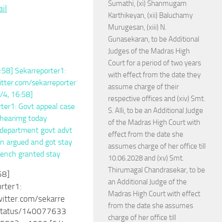
Sumathi, (xi) Shanmugam
re
il
Karthikeyan, (xii) Baluchamy
Murugesan, (xiii) N.
Gunasekaran, to be Additional
Judges of the Madras High
Court for a period of two years
with effect from the date they
assume charge of their
respective offices and (xiv) Smt.
S. Alli, to be an Additional Judge
of the Madras High Court with
effect from the date she
assumes charge of her office till
10.06.2028 and (xv) Smt.
Thirumagal Chandrasekar, to be
58]
an Additional Judge of the
rter1:
Madras High Court with effect
witter.com/sekarre
from the date she assumes
status/140077633
charge of her office till