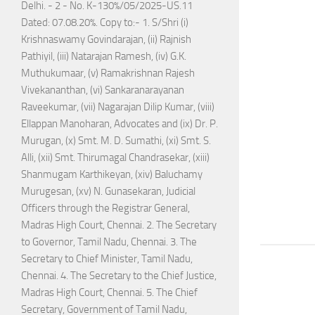
Delhi. - 2 - No. K-130%/05/2025-US.11
Dated: 07.08.20%. Copy to:- 1. S/Shri (i)
Krishnaswamy Govindarajan, (ii) Rajnish
Pathiyil, (iii) Natarajan Ramesh, (iv) G.K.
Muthukumaar, (v) Ramakrishnan Rajesh
Vivekananthan, (vi) Sankaranarayanan
Raveekumar, (vii) Nagarajan Dilip Kumar, (viii)
Ellappan Manoharan, Advocates and (ix) Dr. P.
Murugan, (x) Smt. M. D. Sumathi, (xi) Smt. S.
Alli, (xii) Smt. Thirumagal Chandrasekar, (xiii)
Shanmugam Karthikeyan, (xiv) Baluchamy
Murugesan, (xv) N. Gunasekaran, Judicial
Officers through the Registrar General,
Madras High Court, Chennai. 2. The Secretary
to Governor, Tamil Nadu, Chennai. 3. The
Secretary to Chief Minister, Tamil Nadu,
Chennai. 4. The Secretary to the Chief Justice,
Madras High Court, Chennai. 5. The Chief
Secretary, Government of Tamil Nadu,