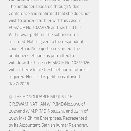
The petitioner appeared through Video
Conference and confirmed that she does not
wish to proceed further with this Case in
FCSMOP.No.102/2026 and has filed this
Withdrawal petition. The submission is
recorded. Notice given to the respondent
counsel and No objection recorded. The
petitioner/petitioner is permitted to
withdraw this Case in FCSMOP.No.102/2026
with a liberty to file fresh petition in future, if
required. Hence, this petition is allowed.
1A/7/2026
THE HONOURABLE MR.JUSTICE
G.R.SWAMINATHAN W. P.(MD)No.9040 of
2024and W.M.P.(MD)Nos.8240 and 8241 of
2024 M/s.Bhima Enterprises, Represented
by its Accountant, Sathish Kumar Rajendran,