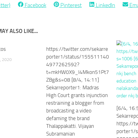
Share
Share
Share
Sha
tter)
Facebook
Pinterest
LinkedIn
Ema
on
on
on
on
AY ALSO LIKE...
tos
https://twitter.com/sekarre
porter1/status/155511140
, 2020
4977262592?
t=mkHW0X9_l4Mkon51Pt7
ZBg&s=08 [8/4, 14:11]
Sekarreporter1: Madras
High Court grants injunction
restraining a blogger from
[6/4, 16:
broadcasting a video
Sekarrepo
defaming the brand
https://t
Thalappakatti. Vijayan
porter1/
Subramanian