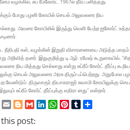
னம் வழக்கில், சுப் ரீம்கோர்ட் 1967ல் தீர்ப் பளித்தது.
ுக்கும் போது பழனி கோயில் செயல் அலுவலரை நிய
ெல்லாது. அவரை கோயிலில் இருந்து வெளி யேற்ற ஐகோர்ட் உத்தர
ாடினார்.
 நீதிபதி கள், வழக்கின் இறுதி விசாரணையை அடுத்த மாதம் 9
று அறிவித் தனர். இதுகுறித்து டி.ஆர். ரமேஷ் கூறுகையில், “சி
ரை நிய மித்தது செல்லாது என்று சுப்ரீம் கோர்ட் தீர்ப்பு கூறி
லுக்கு செயல் அலுவலரை அரசு திரும் பப்பெற்றது. அதுபோல பழ
 பெற வேண்டும். திருவாரூர் தியாகராஜர் சுவாமி கோயிலுக்கு செ
இதுவும் சுப்ரீம் கோர்ட் தீர்ப்புக்கு எதிரா னது” என்றார்.
cebook
Twitter
Email
Blogger
Gmail
LinkedIn
WhatsApp
Pinterest
Tumblr
Share
this post: