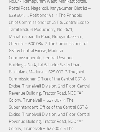
No.8/7, Ramapuram West, Manikattipottal,
Pottal Post, Nagercoil, Kanyakumari District –
629 501. … Petitioner Vs. 1.The Principle
Chief Commissioner of GST & Central Excise
Tamil Nadu & Puducherry, No.26/1,
Mahatma Gandhi Road, Nungambakkam,
Chennai – 600 034. 2.The Commissioner of
GST & Central Excise, Madurai
Commissionerate, Central Revenue
Buildings, No.4, Lal Bahadur Sastri Road,
Bibikulam, Madurai – 625 002. 3.The Joint
Commissioner, Office of the Central GST &
Excise, Tirunelveli Division, 2nd Floor, Central
Revenue Building, Tractor Road, NGO “A”
Colony, Tirunelveli – 627 007. 4.The
Superintendent, Office of the Central GST &
Excise, Tirunelveli Division, 2nd Floor, Central
Revenue Building, Tractor Road, NGO “A”
Colony, Tirunelveli – 627 007. 5.The