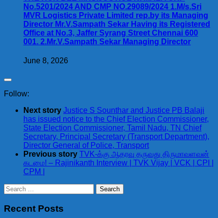
No.5201/2024 AND CMP NO.29089/2024 1.M/s.Sri
MVR Logistics Private Limited rep.by its Managing
Director Mr.V.Sampath Sekar Having its Registered
Office at No.3, Jaffer Syrang Street Chennai 600
001. 2.Mr.V.Sampath Sekar Managing Director
June 8, 2026
Follow:
Next story
Justice S Sounthar and Justice PB Balaji
has issued notice to the Chief Election Commissioner,
State Election Commissioner, Tamil Nadu, TN Chief
Secretary, Principal Secretary (Transport Department),
Director General of Police, Transport
Previous story
TVK-க்கு ஆதரவு தருவது திருமாவளவன்
கடமை! – Rajinikanth Interview | TVK Vijay | VCK | CPI |
CPM |
Search
for:
Recent Posts