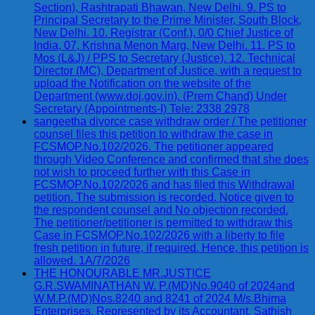
Section), Rashtrapati Bhawan, New Delhi. 9. PS to
Principal Secretary to the Prime Minister, South Block,
New Delhi. 10. Registrar (Conf.), 0/0 Chief Justice of
India, 07, Krishna Menon Marg, New Delhi. 11. PS to
Mos (L&J) / PPS to Secretary (Justice). 12. Technical
Director (MC), Department of Justice, with a request to
upload the Notification on the website of the
Department (www.doj.gov.in). (Prem Chand) Under
Secretary (Appointments-I) Tele: 2338 2978
sangeetha divorce case withdraw order / The petitioner
counsel files this petition to withdraw the case in
FCSMOP.No.102/2026. The petitioner appeared
through Video Conference and confirmed that she does
not wish to proceed further with this Case in
FCSMOP.No.102/2026 and has filed this Withdrawal
petition. The submission is recorded. Notice given to
the respondent counsel and No objection recorded.
The petitioner/petitioner is permitted to withdraw this
Case in FCSMOP.No.102/2026 with a liberty to file
fresh petition in future, if required. Hence, this petition is
allowed. 1A/7/2026
THE HONOURABLE MR.JUSTICE
G.R.SWAMINATHAN W. P.(MD)No.9040 of 2024and
W.M.P.(MD)Nos.8240 and 8241 of 2024 M/s.Bhima
Enterprises, Represented by its Accountant, Sathish