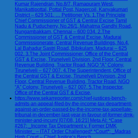
Kumar Rajendran, No.8/7, Ramapuram West,
Manikattipottal, Pottal Post, Nagercoil, Kanyakumari
District – 629 501. … Petitioner Vs. 1.The Principle
Chief Commissioner of GST & Central Excise Tamil
Nadu & Puducherry, No.26/1, Mahatma Gandhi Road,
Nungambakkam, Chennai – 600 034. 2.The
Commissioner of GST & Central Excise, Madurai
Commissionerate, Central Revenue Buildings, No.4,
Lal Bahadur Sastri Road, Bibikulam, Madurai – 625
002. 3.The Joint Commissioner, Office of the Central
GST & Excise, Tirunelveli Division, 2nd Floor, Central
Revenue Building, Tractor Road, NGO “A” Colony,
Tirunelveli – 627 007. 4.The Superintendent, Office of
the Central GST & Excise, Tirunelveli Division, 2nd
Floor, Central Revenue Building, Tractor Road, NGO
“A” Colony, Tirunelveli – 627 007. 5.The Inspector,
Office of the Central GST & Excise,
https://www.sekarreporter.com/chief-justices-bench-
admits-an-appeal-filed-by-the-income-tax-department-
against-an-order-passed-by-the-income-tax-appellate-
tribunal-in-december-last-year-in-favour-of-former-dmk-
minister-and-incum/ [07/08, 16:21] Meta AI: *Case
#267: _Income Tax Department v. Former DMK
Minister_ – ITAT Order Challenged* *Court*: _Madras
High Court – Chief Justice’s Bench_