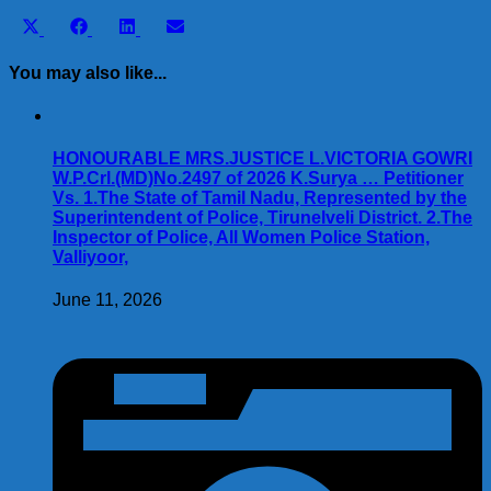
Share
Share
Share
Share
X
Facebook
LinkedIn
Email
on
on
on
on
(Twitter)
You may also like...
HONOURABLE MRS.JUSTICE L.VICTORIA GOWRI
W.P.Crl.(MD)No.2497 of 2026 K.Surya … Petitioner
Vs. 1.The State of Tamil Nadu, Represented by the
Superintendent of Police, Tirunelveli District. 2.The
Inspector of Police, All Women Police Station,
Valliyoor,
June 11, 2026