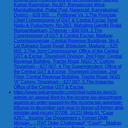
Kumar Rajendran, No.8/7, Ramapuram West,
Manikattipottal, Pottal Post, Nagercoil, Kanyakumari
District – 629 501. … Petitioner Vs. 1.The Principle
Chief Commissioner of GST & Central Excise Tamil
Nadu & Puducherry, No.26/1, Mahatma Gandhi Road,
Nungambakkam, Chennai – 600 034. 2.The
Commissioner of GST & Central Excise, Madurai
Commissionerate, Central Revenue Buildings, No.4,
Lal Bahadur Sastri Road, Bibikulam, Madurai – 625
002. 3.The Joint Commissioner, Office of the Central
GST & Excise, Tirunelveli Division, 2nd Floor, Central
Revenue Building, Tractor Road, NGO “A” Colony,
Tirunelveli – 627 007. 4.The Superintendent, Office of
the Central GST & Excise, Tirunelveli Division, 2nd
Floor, Central Revenue Building, Tractor Road, NGO
“A” Colony, Tirunelveli – 627 007. 5.The Inspector,
Office of the Central GST & Excise,
https://www.sekarreporter.com/chief-justices-bench-
admits-an-appeal-filed-by-the-income-tax-department-
against-an-order-passed-by-the-income-tax-appellate-
tribunal-in-december-last-year-in-favour-of-former-dmk-
minister-and-incum/ [07/08, 16:21] Meta AI: *Case
#267: _Income Tax Department v. Former DMK
Minister_ – ITAT Order Challenged* *Court*: _Madras