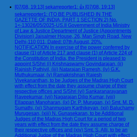
[07/08, 19:13] sekarreporter1: 👍 [07/08, 19:13]
sekarreporter1: (TO BE PUBLISHED IN THE
GAZETTE OF INDIA, PART 1 SECTION 2) No.
1<-13026/05/2025-US.II Government of India Ministry
of Law & Justice Department of Justice (Appointments
Division) Jaisalmer House, 26, Man Singh Road, New
Delhi-110 011, Dated: 07th August, 20%.
NOTIFICATION In exercise of the power conferred by
clause (1) of Article 217 and clause (1) of Article 224 of
the Constitution of India, the President is pleased to
appoint S/Shri (i) Krishnaswamy Govindarajan, (ii)
Rajnish Pathiyil, (iii) Natarajan Ramesh, (iv) G.K.
Muthukumaar, (v) Ramakrishnan Rajesh
Vivekananthan, to be Judges of the Madras High Court
with effect from the date they assume charge of their
respective offices and S/Shri (vi) Sankaranarayanan
Raveekumar, (vii) Nagarajan Dilip Kumar, (viii)
Ellappan Manoharan, (ix) Dr. P. Murugan, (x) Smt. M. D.
Sumathi, (xi) Shanmugam Karthikeyan, (xii) Baluchamy
Murugesan, (xiii) N. Gunasekaran, to be Additional
Judges of the Madras High Court for a period of two
years with effect from the date they assume charge of
their respective offices and (xiv) Smt. S. Alli, to be an
Additional Judge of the Madras High Court with effect