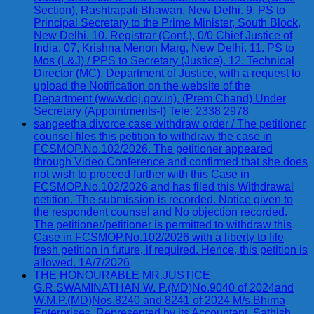
Section), Rashtrapati Bhawan, New Delhi. 9. PS to
Principal Secretary to the Prime Minister, South Block,
New Delhi. 10. Registrar (Conf.), 0/0 Chief Justice of
India, 07, Krishna Menon Marg, New Delhi. 11. PS to
Mos (L&J) / PPS to Secretary (Justice). 12. Technical
Director (MC), Department of Justice, with a request to
upload the Notification on the website of the
Department (www.doj.gov.in). (Prem Chand) Under
Secretary (Appointments-I) Tele: 2338 2978
sangeetha divorce case withdraw order / The petitioner
counsel files this petition to withdraw the case in
FCSMOP.No.102/2026. The petitioner appeared
through Video Conference and confirmed that she does
not wish to proceed further with this Case in
FCSMOP.No.102/2026 and has filed this Withdrawal
petition. The submission is recorded. Notice given to
the respondent counsel and No objection recorded.
The petitioner/petitioner is permitted to withdraw this
Case in FCSMOP.No.102/2026 with a liberty to file
fresh petition in future, if required. Hence, this petition is
allowed. 1A/7/2026
THE HONOURABLE MR.JUSTICE
G.R.SWAMINATHAN W. P.(MD)No.9040 of 2024and
W.M.P.(MD)Nos.8240 and 8241 of 2024 M/s.Bhima
Enterprises, Represented by its Accountant, Sathish