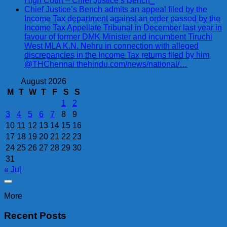
High Court – Chief Justice’s Bench_
Chief Justice’s Bench admits an appeal filed by the
Income Tax department against an order passed by the
Income Tax Appellate Tribunal in December last year in
favour of former DMK Minister and incumbent Tiruchi
West MLA K.N. Nehru in connection with alleged
discrepancies in the Income Tax returns filed by him
@THChennai thehindu.com/news/national/…
August 2026
M
T
W
T
F
S
S
1
2
3
4
5
6
7
8
9
10
11
12
13
14
15
16
17
18
19
20
21
22
23
24
25
26
27
28
29
30
31
« Jul
More
Recent Posts