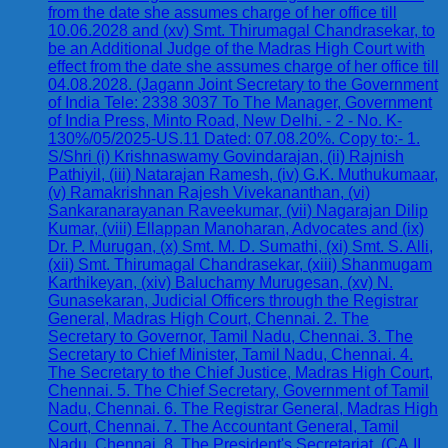
from the date she assumes charge of her office till
10.06.2028 and (xv) Smt. Thirumagal Chandrasekar, to
be an Additional Judge of the Madras High Court with
effect from the date she assumes charge of her office till
04.08.2028. (Jagann Joint Secretary to the Government
of India Tele: 2338 3037 To The Manager, Government
of India Press, Minto Road, New Delhi. - 2 - No. K-
130%/05/2025-US.11 Dated: 07.08.20%. Copy to:- 1.
S/Shri (i) Krishnaswamy Govindarajan, (ii) Rajnish
Pathiyil, (iii) Natarajan Ramesh, (iv) G.K. Muthukumaar,
(v) Ramakrishnan Rajesh Vivekananthan, (vi)
Sankaranarayanan Raveekumar, (vii) Nagarajan Dilip
Kumar, (viii) Ellappan Manoharan, Advocates and (ix)
Dr. P. Murugan, (x) Smt. M. D. Sumathi, (xi) Smt. S. Alli,
(xii) Smt. Thirumagal Chandrasekar, (xiii) Shanmugam
Karthikeyan, (xiv) Baluchamy Murugesan, (xv) N.
Gunasekaran, Judicial Officers through the Registrar
General, Madras High Court, Chennai. 2. The
Secretary to Governor, Tamil Nadu, Chennai. 3. The
Secretary to Chief Minister, Tamil Nadu, Chennai. 4.
The Secretary to the Chief Justice, Madras High Court,
Chennai. 5. The Chief Secretary, Government of Tamil
Nadu, Chennai. 6. The Registrar General, Madras High
Court, Chennai. 7. The Accountant General, Tamil
Nadu, Chennai. 8. The President's Secretariat, (CA.II