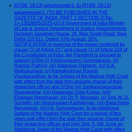
[07/08, 19:13] sekarreporter1: 👍 [07/08, 19:13]
sekarreporter1: (TO BE PUBLISHED IN THE
GAZETTE OF INDIA, PART 1 SECTION 2) No.
1<-13026/05/2025-US.II Government of India Ministry
of Law & Justice Department of Justice (Appointments
Division) Jaisalmer House, 26, Man Singh Road, New
Delhi-110 011, Dated: 07th August, 20%.
NOTIFICATION In exercise of the power conferred by
clause (1) of Article 217 and clause (1) of Article 224 of
the Constitution of India, the President is pleased to
appoint S/Shri (i) Krishnaswamy Govindarajan, (ii)
Rajnish Pathiyil, (iii) Natarajan Ramesh, (iv) G.K.
Muthukumaar, (v) Ramakrishnan Rajesh
Vivekananthan, to be Judges of the Madras High Court
with effect from the date they assume charge of their
respective offices and S/Shri (vi) Sankaranarayanan
Raveekumar, (vii) Nagarajan Dilip Kumar, (viii)
Ellappan Manoharan, (ix) Dr. P. Murugan, (x) Smt. M. D.
Sumathi, (xi) Shanmugam Karthikeyan, (xii) Baluchamy
Murugesan, (xiii) N. Gunasekaran, to be Additional
Judges of the Madras High Court for a period of two
years with effect from the date they assume charge of
their respective offices and (xiv) Smt. S. Alli, to be an
Additional Judge of the Madras High Court with effect