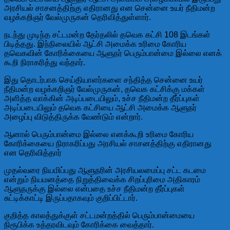
அரசியல் சாசனத்திற்கு எதிரானது என சென்னை உயர் நீதிமன்ற
வழக்கறிஞர் வேல்முருகன் தெரிவித்துள்ளார்.
நடந்து முடிந்த சட்டமன்ற தேர்தலில் தவெக கட்சி 108 இடங்கள்
பிடித்தது. இந்நிலையில் ஆட்சி அமைக்க உரிமை கோரிய
தவெகவின் கோரிக்கையை ஆளுநர் பெரும்பான்மை இல்லை எனக்
கூறி நிராகரித்து வந்தார்.
இது தொடர்பாக செய்தியாளர்களை சந்தித்த சென்னை உயர்
நீதிமன்ற வழக்கறிஞர் வேல்முருகன், தவெக கட்சிக்கு மக்கள்
அளித்த வாக்கின் அடிப்படையிலும், உச்ச நீதிமன்ற தீர்ப்புகள்
அடிப்படையிலும் தவெக கட்சியை ஆட்சி அமைக்க ஆளுநர்
அழைப்பு விடுத்திருக்க வேண்டும் என்றார்.
ஆனால் பெரும்பான்மை இல்லை எனக்கூறி உரிமை கோரிய
கோரிக்கையை நிராகரிப்பது அரசியல் சாசனத்திற்கு எதிரானது
என தெரிவித்தார்
முதல்வரை நியமிப்பது ஆளுநரின் அரசியலமைப்பு சட்ட கடமை
என்றும் நியமனத்தை நிறுத்திவைக்க சிறப்புரிமை அதிகாரம்
ஆளுநருக்கு இல்லை என்பதை உச்ச நீதிமன்ற தீர்ப்புகள்
சுட்டிக்காட்டி இருப்பதாகவும் குறிப்பிட்டார்.
குறித்த காலத்துக்குள் சட்டமன்றத்தில் பெரும்பான்மையை
நிரூபிக்க உத்தரவிடவும் கோரிக்கை வைத்தார்.