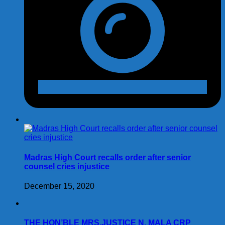
Madras High Court recalls order after senior
counsel cries injustice
December 15, 2020
THE HON’BLE MRS.JUSTICE N. MALA CRP