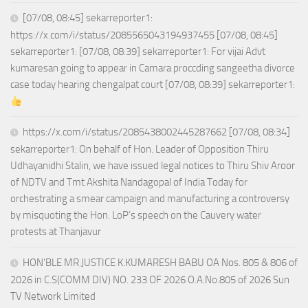
[07/08, 08:45] sekarreporter1:
https://x.com/i/status/2085565043194937455 [07/08, 08:45]
sekarreporter1: [07/08, 08:39] sekarreporter1: For vijai Advt
kumaresan going to appear in Camara proccding sangeetha divorce
case today hearing chengalpat court [07/08, 08:39] sekarreporter1:
https://x.com/i/status/2085438002445287662 [07/08, 08:34]
sekarreporter1: On behalf of Hon. Leader of Opposition Thiru
Udhayanidhi Stalin, we have issued legal notices to Thiru Shiv Aroor
of NDTV and Tmt Akshita Nandagopal of India Today for
orchestrating a smear campaign and manufacturing a controversy
by misquoting the Hon. LoP’s speech on the Cauvery water
protests at Thanjavur
HON’BLE MR.JUSTICE K.KUMARESH BABU OA Nos. 805 & 806 of
2026 in C.S(COMM DIV) NO. 233 OF 2026 O.A.No.805 of 2026 Sun
TV Network Limited