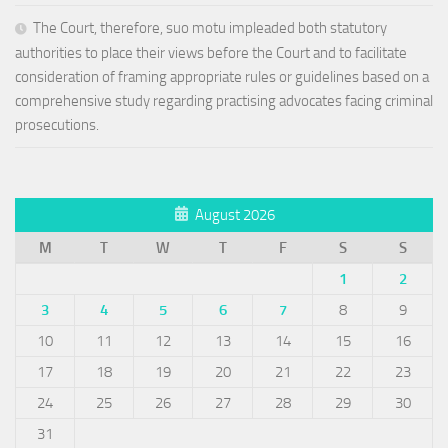
The Court, therefore, suo motu impleaded both statutory
authorities to place their views before the Court and to facilitate
consideration of framing appropriate rules or guidelines based on a
comprehensive study regarding practising advocates facing criminal
prosecutions.
August 2026
M
T
W
T
F
S
S
1
2
3
4
5
6
7
8
9
10
11
12
13
14
15
16
17
18
19
20
21
22
23
24
25
26
27
28
29
30
31