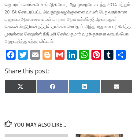
ஜெயராம் வெங்கடேசன் ஆகியோர் மீது முறையே கடந்த 2014 மற்றும்
2018ல் தொடரப்பட்ட அவதூறு வழக்குகளை வாபஸ் பெறுவதற்கான
மனுவை அரசாணையுடன் மாநகர அரசு வக்கீல் ஜி.தேவராஜன்
செஷன்ஸ் நீதிமன்றத்தில் தாக்கல் செய்தார். அந்த மனுவை பரிசீலித்த
முதன்மை செஷன்ஸ் நீதிபதி செல்வகுமார் வழக்குகளை வாபஸ் பெற
அனுமதித்து உத்தரவிட்டார்.
Facebook
Twitter
Email
Blogger
Gmail
LinkedIn
WhatsApp
Pinteres
Tumb
Sh
Share this post:
Share
Share
Share
Share
X
Facebook
LinkedIn
Email
on
on
on
on
(Twitter)
YOU MAY ALSO LIKE...