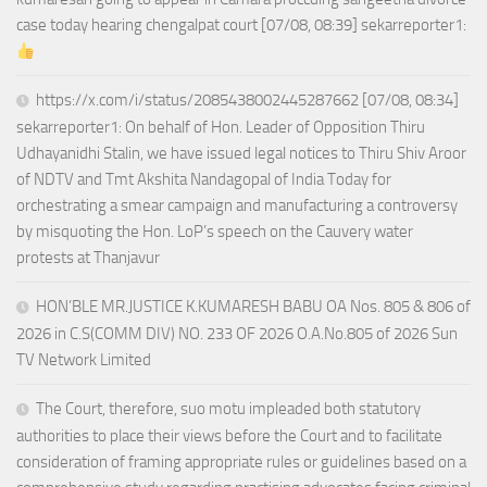
case today hearing chengalpat court [07/08, 08:39] sekarreporter1:
https://x.com/i/status/2085438002445287662 [07/08, 08:34]
sekarreporter1: On behalf of Hon. Leader of Opposition Thiru
Udhayanidhi Stalin, we have issued legal notices to Thiru Shiv Aroor
of NDTV and Tmt Akshita Nandagopal of India Today for
orchestrating a smear campaign and manufacturing a controversy
by misquoting the Hon. LoP’s speech on the Cauvery water
protests at Thanjavur
HON’BLE MR.JUSTICE K.KUMARESH BABU OA Nos. 805 & 806 of
2026 in C.S(COMM DIV) NO. 233 OF 2026 O.A.No.805 of 2026 Sun
TV Network Limited
The Court, therefore, suo motu impleaded both statutory
authorities to place their views before the Court and to facilitate
consideration of framing appropriate rules or guidelines based on a