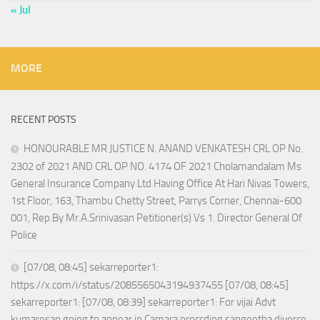
« Jul
MORE
RECENT POSTS
HONOURABLE MR JUSTICE N. ANAND VENKATESH CRL OP No.
2302 of 2021 AND CRL OP NO. 4174 OF 2021 Cholamandalam Ms
General Insurance Company Ltd Having Office At Hari Nivas Towers,
1st Floor, 163, Thambu Chetty Street, Parrys Corner, Chennai-600
001, Rep.By Mr.A.Srinivasan Petitioner(s) Vs 1. Director General Of
Police
[07/08, 08:45] sekarreporter1:
https://x.com/i/status/2085565043194937455 [07/08, 08:45]
sekarreporter1: [07/08, 08:39] sekarreporter1: For vijai Advt
kumaresan going to appear in Camara proccding sangeetha divorce