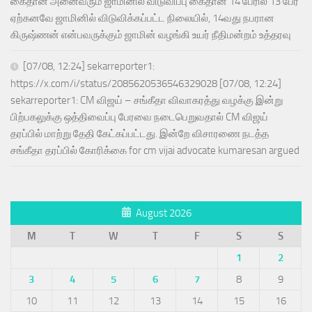
கைதான அனைவரும் ஜாமினில் விடுவிப்பு கைதான 14 பேரில் 13 பேர்
ஏற்கனவே ஜாமினில் விடுவிக்கப்பட்ட நிலையில், 14வது நபரான
கிருஷ்ணன் என்பவருக்கும் ஜாமின் வழங்கி உயர் நீதிமன்றம் உத்தரவு
[07/08, 12:24] sekarreporter1:
https://x.com/i/status/2085620536546329028 [07/08, 12:24]
sekarreporter1: CM விஜய் – சங்கீதா விவாகரத்து வழக்கு இன்று
பிற்பகலுக்கு ஒத்திவைப்பு பேரவை நடைபெறுவதால் CM விஜய்
தரப்பில் மாற்று தேதி கேட்கப்பட்டது. இன்றே விசாரணை நடத்த
சங்கீதா தரப்பில் கோரிக்கை for cm vijai advocate kumaresan argued
August 2026
M
T
W
T
F
S
S
1
2
3
4
5
6
7
8
9
10
11
12
13
14
15
16