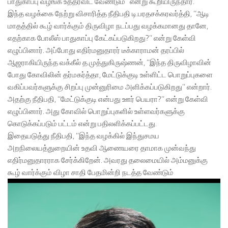
பாதுகாப்பு வழங்க உத்தரவிட வேண்டும்’’ என்று கூறியிருந்தார்.
இந்த வழக்கை நேற்று விசாரித்த நீதிபதி டி.பரதசக்கரவர்த்தி, ‘‘ஆடி
மாதத்தில் கூழ் வார்க்கும் திருவிழா நடப்பது வழக்கமானது தானே,
எதற்காக போலீஸ் பாதுகாப்பு கேட்கப்படுகிறது?’’ என்று கேள்வி
எழுப்பினார். அப்போது எதிர்மனுதாரர் டீக்காராமன் தரப்பில்
ஆஜராகியிருந்த வக்கீல் த.முத்துகிருஷ்ணன், ‘‘இந்த திருவிழாவின்
போது கோவிலின் தர்மகர்த்தா, மேட்டுக்குடி உள்ளிட்ட பொறுப்புகளை
வகிப்பவர்களுக்கு சிறப்பு முன்னுரிமை அளிக்கப்படுகிறது’’ என்றார்.
அதற்கு நீதிபதி, ‘‘மேட்டுக்குடி என்பது ஊர் பெயரா?’’ என்று கேள்வி
எழுப்பினார். அது கோவில் பொறுப்புகளில் உள்ளவர்களுக்கு
கொடுக்கப்படும் பட்டம் என்று பதிலளிக்கப்பட்டது.
இதையடுத்து நீதிபதி, ‘‘இந்த வழக்கில் இந்துசமய
அறநிலையத்துறையின் உதவி ஆணையரை தாமாக முன்வந்து
எதிர்மனுதாரராக சேர்க்கிறேன். அவரது தலைமையில் அம்மனுக்கு
கூழ் வார்க்கும் விழா சாதி பேதமின்றி நடத்த வேண்டும்