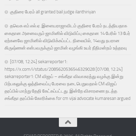
குதிரை பேரம் all granted bail judge ilanthiriyan
தவெக எம்.எல்.ஏ. இளையராஜாவிடம் குதிரை பேரம் நடத்தியதாக
கைதான அனைவரும் ஜாமினில் விடுவிப்பு கைதான 14 பேரில் 13 பேர்
ஏற்கனவே ஜாமினில் விடுவிக்கப்பட்ட நிலையில், 14வது நபரான
கிருஷ்ணன் என்பவருக்கும் ஜாமின் வழங்கி உயர் நீதிமன்றம் உத்தரவு
[07/08, 12:24] sekarreporter1:
https://x.com/i/status/2085620536546329028 [07/08, 12:24]
sekarreporter1: CM விஜய் – சங்கீதா விவாகரத்து வழக்கு இன்று
பிற்பகலுக்கு ஒத்திவைப்பு பேரவை நடைபெறுவதால் CM விஜய்
தரப்பில் மாற்று தேதி கேட்கப்பட்டது. இன்றே விசாரணை நடத்த
சங்கீதா தரப்பில் கோரிக்கை for cm vijai advocate kumaresan argued