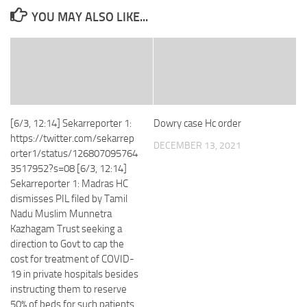
YOU MAY ALSO LIKE...
[6/3, 12:14] Sekarreporter 1:
Dowry case Hc order
https://twitter.com/sekarrep
DECEMBER 13, 2021
orter1/status/126807095764
3517952?s=08 [6/3, 12:14]
Sekarreporter 1: Madras HC
dismisses PIL filed by Tamil
Nadu Muslim Munnetra
Kazhagam Trust seeking a
direction to Govt to cap the
cost for treatment of COVID-
19 in private hospitals besides
instructing them to reserve
50% of beds for such patients.