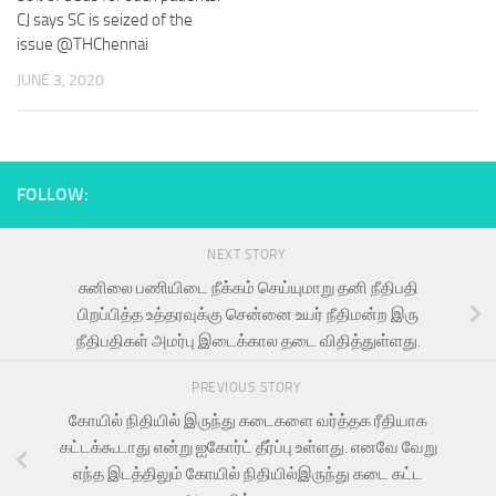
CJ says SC is seized of the
issue @THChennai
JUNE 3, 2020
FOLLOW:
NEXT STORY
சுனிலை பணியிடை நீக்கம் செய்யுமாறு தனி நீதிபதி
பிறப்பித்த உத்தரவுக்கு சென்னை உயர் நீதிமன்ற இரு
நீதிபதிகள் அமர்பு இடைக்கால தடை விதித்துள்ளது.
PREVIOUS STORY
கோயில் நிதியில் இருந்து கடைகளை வர்த்தக ரீதியாக
கட்டக்கூடாது என்று ஐகோர்ட் தீர்ப்பு உள்ளது. எனவே வேறு
எந்த இடத்திலும் கோயில் நிதியில்இருந்து கடை கட்ட