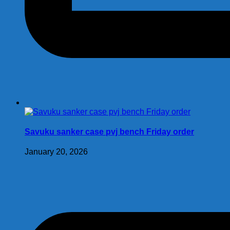
Savuku sanker case pvj bench Friday order
January 20, 2026