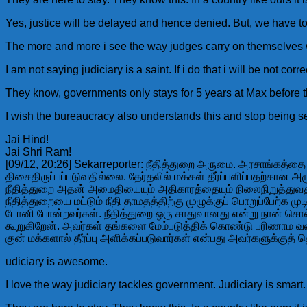
Yes, justice will be delayed and hence denied. But, we have to
The more and more i see the way judges carry on themselves whe
I am not saying judiciary is a saint. If i do that i will be not c
They know, governments only stays for 5 years at Max before th
I wish the bureaucracy also understands this and stop being ser
Jai Hind!
Jai Shri Ram!
[09/12, 20:26] Sekarreporter: நீதித்துறை அருமை. அரசாங்கத்தை எப
திசைதிருப்பப்படுவதில்லை. தேர்தலில் மக்கள் தீர்ப்பளிப்பதற்கான அ
நீதித்துறை அதன் அமைதியையும் அதிகாரத்தையும் நிலைநிறுத்துவது 
நீதித்துறையை மட்டும் நீதி தாமதத்திற்கு முழுக்குப் பொறுப்பேற்க 
டோனி போன்றவர்கள். நீதித்துறை ஒரு சாதுவானது என்று நான் சொல்
கூறுகிறேன். அவர்கள் தங்களை மேம்படுத்திக் கொண்டு பரிணாம வளர
குன் மக்களால் தீர்ப்பு அளிக்கப்படுவார்கள் என்பது அவர்களுக்குத
udiciary is awesome.
I love the way judiciary tackles government. Judiciary is smart