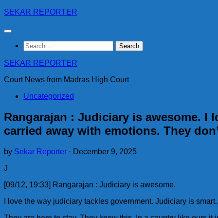
Skip
SEKAR REPORTER
to
content
Search
for:
SEKAR REPORTER
Court News from Madras High Court
Uncategorized
Rangarajan : Judiciary is awesome. I l
carried away with emotions. They don’
by
Sekar Reporter
·
December 9, 2025
J
[09/12, 19:33] Rangarajan : Judiciary is awesome.
I love the way judiciary tackles government. Judiciary is smart
They are here to stay. They know this. In a country like ours it is