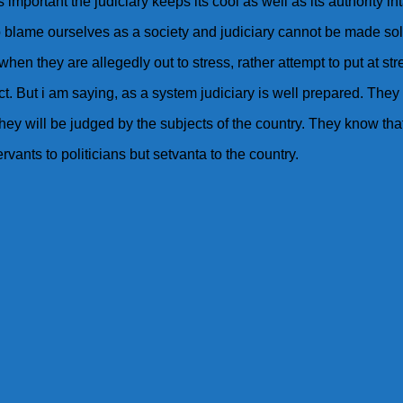
 important the judiciary keeps its cool as well as its authority int
 blame ourselves as a society and judiciary cannot be made solel
n they are allegedly out to stress, rather attempt to put at st
orrect. But i am saying, as a system judiciary is well prepared. The
ey will be judged by the subjects of the country. They know tha
vants to politicians but setvanta to the country.