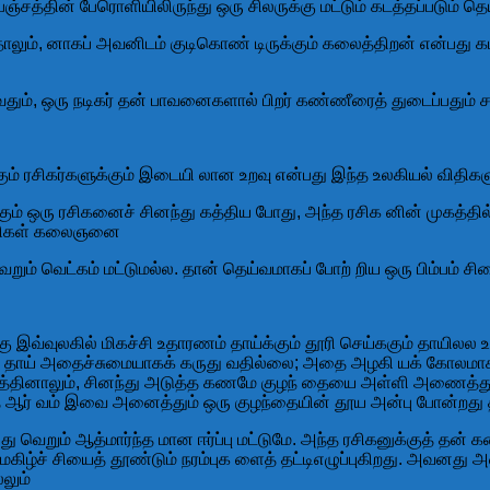
்சத்தின் பேரொளியிலிருந்து ஒரு சிலருக்கு மட்டும் கடத்தப்படும் 
ும், னாகப் அவனிடம் குடிகொண் டிருக்கும் கலைத்திறன் என்பது கட
பேசுவதும், ஒரு நடிகர் தன் பாவனைகளால் பிறர் கண்ணீரைத் துடைப்
சிகர்களுக்கும் இடையி லான உறவு என்பது இந்த உலகியல் விதிகளுக்
 கும் ஒரு ரசிகனைச் சினந்து கத்திய போது, அந்த ரசிக னின் முகத்த
 ரசிகள் கலைஞனை
றும் வெட்கம் மட்டுமல்ல. தான் தெய்வமாகப் போற் றிய ஒரு பிம்பம் 
இவ்வுலகில் மிகச்சி உதாரணம் தாய்க்கும் தூரி செய்ககும் தாயிலல உ
ரு தாய் அதைச்சுமையாகக் கருது வதில்லை; அதை அழகி யக் கோலமாகவ
 சுத்தினாலும், சினந்து அடுத்த கணமே குழந் தையை அள்ளி அணைத்து ம
த ஆர் வம் இவை அனைத்தும் ஒரு குழந்தையின் தூய அன்பு போன்றது 
ு வெறும் ஆத்மார்ந்த மான ஈர்ப்பு மட்டுமே. அந்த ரசிகனுக்குத் த
ழ்ச் சியைத் தூண்டும் நரம்புக ளைத் தட்டிஎழுப்புகிறது. அவனது 
லும்