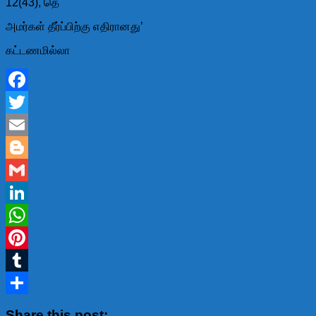
12(43), தெ
அமர்கள் தீர்ப்பிற்கு எதிரானது’
கட்டணமில்லா
Facebook
Twitter
Email
Blogger
Gmail
LinkedIn
WhatsApp
Pinterest
Tumblr
Share
Share this post: