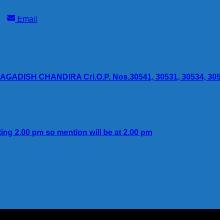
Share
Email
on
GADISH CHANDIRA Crl.O.P. Nos.30541, 30531, 30534, 3052
ting 2.00 pm so mention will be at 2.00 pm