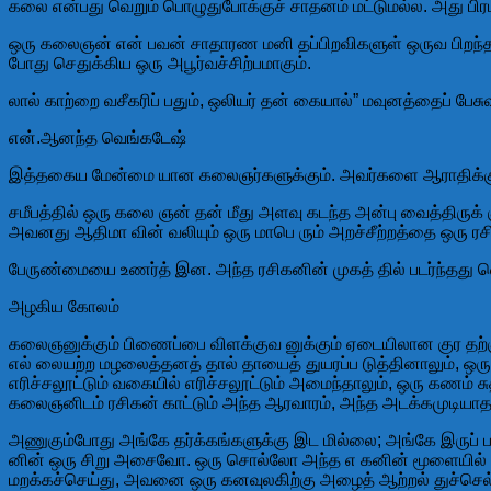
கலை என்பது வெறும் பொழுதுபோக்குச் சாதனம் மட்டுமல்ல. அது பிரபஞ
ஒரு கலைஞன் என் பவன் சாதாரண மனி தப்பிறவிகளுள் ஒருவ பிறந்தால
போது செதுக்கிய ஒரு அபூர்வச்சிற்பமாகும்.
லால் காற்றை வசீகரிப் பதும், ஒலியர் தன் கையால்” மவுனத்தைப் 
என்.ஆனந்த வெங்கடேஷ்
இத்தகைய மேன்மை யான கலைஞர்களுக்கும். அவர்களை ஆராதிக்கும் ர
சமீபத்தில் ஒரு கலை ஞன் தன் மீது அளவு கடந்த அன்பு வைத்திருக்
அவனது ஆதிமா வின் வலியும் ஒரு மாபெ ரும் அறச்சீற்றத்தை ஒரு
பேருண்மையை உணர்த் இன. அந்த ரசிகனின் முகத் தில் படர்ந்தது வெ
அழகிய கோலம்
கலைஞனுக்கும் பிணைப்பை விளக்குவ னுக்கும் ஏடையிலான குர தற்கு 
எல் லையற்ற மழலைத்தனத் தால் தாயைத் துயரப்ப டுத்தினாலும், ஒ
எரிச்சலூட்டும் வகையில் எரிச்சலூட்டும் அமைந்தாலும், ஒரு கணம்
கலைஞனிடம் ரசிகன் காட்டும் அந்த ஆரவாரம், அந்த அடக்கமுடியா
அணுகும்போது அங்கே தர்க்கங்களுக்கு இட மில்லை; அங்கே இருப் பத
னின் ஒரு சிறு அசைவோ. ஒரு சொல்லோ அந்த எ கனின் மூளையில் மகி
மறக்கச்செய்து, அவனை ஒரு கனவுலகிற்கு அழைத் ஆற்றல் துச்செல்