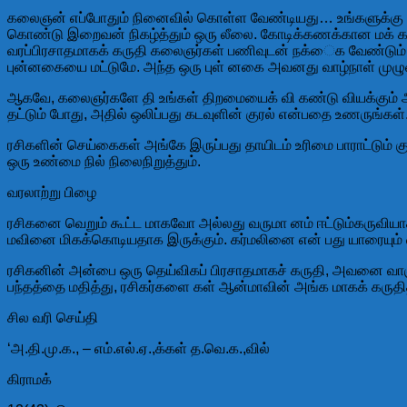
கலைஞன் எப்போதும் நினைவில் கொள்ள வேண்டியது… உங்களுக்கு வழங்க
கொண்டு இறைவன் நிகழ்த்தும் ஒரு லீலை. கோடிக்கணக்கான மக் களில
வரப்பிரசாதமாகக் கருதி கலைஞர்கள் பணிவுடன் நக்ைக வேண்டும் ஒ
புன்னகையை மட்டுமே. அந்த ஒரு புள் னகை அவனது வாழ்நாள் மு
ஆகவே, கலைஞர்களே தி உங்கள் திறமையைக் வி கண்டு வியக்கும் அ
தட்டும் போது, அதில் ஒலிப்பது கடவுளின் குரல் என்பதை உணருங்கள்
ரசிகளின் செய்கைகள் அங்கே இருப்பது தாயிடம் உரிமை பாராட்டும்
ஒரு உண்மை நில் நிலைநிறுத்தும்.
வரலாற்று பிழை
ரசிகனை வெறும் கூட்ட மாகவோ அல்லது வருமா னம் ஈட்டும்கருவியாக
மவினை மிகக்கொடியதாக இருக்கும். கர்மலினை என் பது யாரையும் 
ரசிகனின் அன்பை ஒரு தெய்விகப் பிரசாதமாகச் கருதி, அவனை வாஞ
பந்தத்தை மதித்து, ரசிகர்களை கள் ஆன்மாவின் அங்க மாகக் கருத
சில வரி செய்தி
‘அ.தி.மு.க., – எம்.எல்.ஏ.,க்கள் த.வெ.க.,வில்
கிராமக்