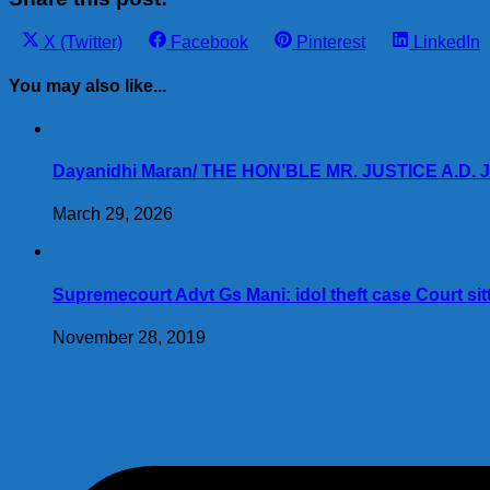
Share
Share
Share
Share
X (Twitter)
Facebook
Pinterest
LinkedIn
on
on
on
on
You may also like...
Dayanidhi Maran/ THE HON’BLE MR. JUSTICE A.D. JA
March 29, 2026
Supremecourt Advt Gs Mani: idol theft case Court sit
November 28, 2019