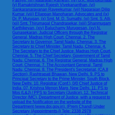
Pathiyil, (iii) Natarajan Ramesh, (iv) G.K. Muthukumaar,
(v) Ramakrishnan Rajesh Vivekananthan, (vi)
Sankaranarayanan Raveekumar, (vii) Nagarajan Dilip
Kumar, (viii) Ellappan Manoharan, Advocates and (ix)
Dr. P. Murugan, (x) Smt. M. D. Sumathi, (xi) Smt. S. Alli,
(xii) Smt. Thirumagal Chandrasekar, (xiii) Shanmugam
Karthikeyan, (xiv) Baluchamy Murugesan, (xv) N.
Gunasekaran, Judicial Officers through the Registrar
General, Madras High Court, Chennai. 2. The
Secretary to Governor, Tamil Nadu, Chennai. 3. The
Secretary to Chief Minister, Tamil Nadu, Chennai. 4.
The Secretary to the Chief Justice, Madras High Court,
Chennai. 5. The Chief Secretary, Government of Tamil
Nadu, Chennai. 6. The Registrar General, Madras High
Court, Chennai. 7. The Accountant General, Tamil
Nadu, Chennai. 8. The President's Secretariat, (CA.II
Section), Rashtrapati Bhawan, New Delhi. 9. PS to
Principal Secretary to the Prime Minister, South Block,
New Delhi. 10. Registrar (Conf.), 0/0 Chief Justice of
India, 07, Krishna Menon Marg, New Delhi. 11. PS to
Mos (L&J) / PPS to Secretary (Justice). 12. Technical
Director (MC), Department of Justice, with a request to
upload the Notification on the website of the
Department (www.doj.gov.in). (Prem Chand) Under
Secretary (Appointments-I) Tele: 2338 2978