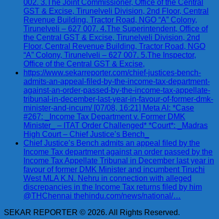
002. 3.The Joint Commissioner, Office of the Central
GST & Excise, Tirunelveli Division, 2nd Floor, Central
Revenue Building, Tractor Road, NGO “A” Colony,
Tirunelveli – 627 007. 4.The Superintendent, Office of
the Central GST & Excise, Tirunelveli Division, 2nd
Floor, Central Revenue Building, Tractor Road, NGO
“A” Colony, Tirunelveli – 627 007. 5.The Inspector,
Office of the Central GST & Excise,
https://www.sekarreporter.com/chief-justices-bench-
admits-an-appeal-filed-by-the-income-tax-department-
against-an-order-passed-by-the-income-tax-appellate-
tribunal-in-december-last-year-in-favour-of-former-dmk-
minister-and-incum/ [07/08, 16:21] Meta AI: *Case
#267: _Income Tax Department v. Former DMK
Minister_ – ITAT Order Challenged* *Court*: _Madras
High Court – Chief Justice’s Bench_
Chief Justice’s Bench admits an appeal filed by the
Income Tax department against an order passed by the
Income Tax Appellate Tribunal in December last year in
favour of former DMK Minister and incumbent Tiruchi
West MLA K.N. Nehru in connection with alleged
discrepancies in the Income Tax returns filed by him
@THChennai thehindu.com/news/national/…
SEKAR REPORTER © 2026. All Rights Reserved.