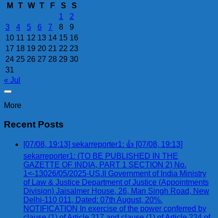
M
T
W
T
F
S
S
1
2
3
4
5
6
7
8
9
10
11
12
13
14
15
16
17
18
19
20
21
22
23
24
25
26
27
28
29
30
31
« Jul
More
Recent Posts
[07/08, 19:13] sekarreporter1: 👍 [07/08, 19:13]
sekarreporter1: (TO BE PUBLISHED IN THE
GAZETTE OF INDIA, PART 1 SECTION 2) No.
1<-13026/05/2025-US.II Government of India Ministry
of Law & Justice Department of Justice (Appointments
Division) Jaisalmer House, 26, Man Singh Road, New
Delhi-110 011, Dated: 07th August, 20%.
NOTIFICATION In exercise of the power conferred by
clause (1) of Article 217 and clause (1) of Article 224 of