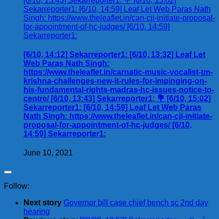
[6/10, 14:12] Sekarreporter1: [6/10, 13:32] Leaf Let
Web Paras Nath Singh:
https://www.theleaflet.in/carnatic-music-vocalist-tm-
krishna-challenges-new-it-rules-for-impinging-on-
his-fundamental-rights-madras-hc-issues-notice-to-
centre/ [6/10, 13:43] Sekarreporter1: 💐 [6/10, 15:02]
Sekarreporter1: [6/10, 14:59] Leaf Let Web Paras
Nath Singh: https://www.theleaflet.in/can-cji-initiate-
proposal-for-appointment-of-hc-judges/ [6/10,
14:59] Sekarreporter1:
June 10, 2021
Follow:
Next story
Governor bill case chief bench sc 2nd day
hearing