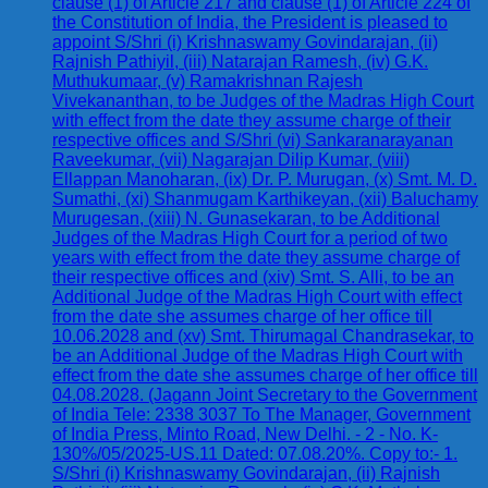
clause (1) of Article 217 and clause (1) of Article 224 of
the Constitution of India, the President is pleased to
appoint S/Shri (i) Krishnaswamy Govindarajan, (ii)
Rajnish Pathiyil, (iii) Natarajan Ramesh, (iv) G.K.
Muthukumaar, (v) Ramakrishnan Rajesh
Vivekananthan, to be Judges of the Madras High Court
with effect from the date they assume charge of their
respective offices and S/Shri (vi) Sankaranarayanan
Raveekumar, (vii) Nagarajan Dilip Kumar, (viii)
Ellappan Manoharan, (ix) Dr. P. Murugan, (x) Smt. M. D.
Sumathi, (xi) Shanmugam Karthikeyan, (xii) Baluchamy
Murugesan, (xiii) N. Gunasekaran, to be Additional
Judges of the Madras High Court for a period of two
years with effect from the date they assume charge of
their respective offices and (xiv) Smt. S. Alli, to be an
Additional Judge of the Madras High Court with effect
from the date she assumes charge of her office till
10.06.2028 and (xv) Smt. Thirumagal Chandrasekar, to
be an Additional Judge of the Madras High Court with
effect from the date she assumes charge of her office till
04.08.2028. (Jagann Joint Secretary to the Government
of India Tele: 2338 3037 To The Manager, Government
of India Press, Minto Road, New Delhi. - 2 - No. K-
130%/05/2025-US.11 Dated: 07.08.20%. Copy to:- 1.
S/Shri (i) Krishnaswamy Govindarajan, (ii) Rajnish