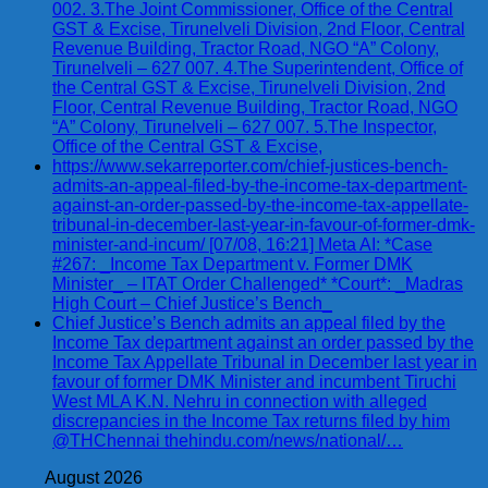
002. 3.The Joint Commissioner, Office of the Central
GST & Excise, Tirunelveli Division, 2nd Floor, Central
Revenue Building, Tractor Road, NGO “A” Colony,
Tirunelveli – 627 007. 4.The Superintendent, Office of
the Central GST & Excise, Tirunelveli Division, 2nd
Floor, Central Revenue Building, Tractor Road, NGO
“A” Colony, Tirunelveli – 627 007. 5.The Inspector,
Office of the Central GST & Excise,
https://www.sekarreporter.com/chief-justices-bench-
admits-an-appeal-filed-by-the-income-tax-department-
against-an-order-passed-by-the-income-tax-appellate-
tribunal-in-december-last-year-in-favour-of-former-dmk-
minister-and-incum/ [07/08, 16:21] Meta AI: *Case
#267: _Income Tax Department v. Former DMK
Minister_ – ITAT Order Challenged* *Court*: _Madras
High Court – Chief Justice’s Bench_
Chief Justice’s Bench admits an appeal filed by the
Income Tax department against an order passed by the
Income Tax Appellate Tribunal in December last year in
favour of former DMK Minister and incumbent Tiruchi
West MLA K.N. Nehru in connection with alleged
discrepancies in the Income Tax returns filed by him
@THChennai thehindu.com/news/national/…
August 2026