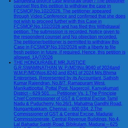
sangeetha divorce case withdraw order / The petitioner
counsel files this petition to withdraw the case in
FCSMOP.No.102/2026. The petitioner appeared
through Video Conference and confirmed that she does
not wish to proceed further with this Case in
FCSMOP.No.102/2026 and has filed this Withdrawal
petition. The submission is recorded. Notice given to
the respondent counsel and No objection recorded.
The petitioner/petitioner is permitted to withdraw this
Case in FCSMOP.No.102/2026 with a liberty to file
fresh petition in future, if required. Hence, this petition is
allowed. 1A/7/2026
THE HONOURABLE MR.JUSTICE
G.R.SWAMINATHAN W. P.(MD)No.9040 of 2024and
W.M.P.(MD)Nos.8240 and 8241 of 2024 M/s.Bhima
Enterprises, Represented by its Accountant, Sathish
Kumar Rajendran, No.8/7, Ramapuram West,
Manikattipottal, Pottal Post, Nagercoil, Kanyakumari
District – 629 501. … Petitioner Vs. 1.The Principle
Chief Commissioner of GST & Central Excise Tamil
Nadu & Puducherry, No.26/1, Mahatma Gandhi Road,
Nungambakkam, Chennai – 600 034. 2.The
Commissioner of GST & Central Excise, Madurai
Commissionerate, Central Revenue Buildings, No.4,
Lal Bahadur Sastri Road, Bibikulam, Madurai – 625