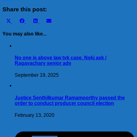
Share
Share this post:
Share
Share
Share
Share
X
Facebook
LinkedIn
Email
on
on
on
on
(Twitter)
You may also like...
No one is above law tvk case. Nskj ask /
Ragavachary senior adv
September 19, 2025
Justice Senthilkumar Ramamoorthy passed the
order to conduct producer council election
February 13, 2020