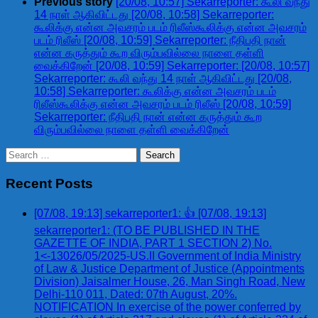
Previous story
[20/08, 10:57] Sekarreporter: கூலி வந்து
14 நாள் ஆகிவிட்டது [20/08, 10:58] Sekarreporter:
கூலிக்கு என்ன அவசரம் படம் ரிலீஸ்கூலிக்கு என்ன அவசரம்
படம் ரிலீஸ் [20/08, 10:59] Sekarreporter: நீதிபதி நான்
என்ன கருத்தும் கூற விரும்பவில்லை நாளை தள்ளி
வைக்கிறேன் [20/08, 10:59] Sekarreporter: [20/08, 10:57]
Sekarreporter: கூலி வந்து 14 நாள் ஆகிவிட்டது [20/08,
10:58] Sekarreporter: கூலிக்கு என்ன அவசரம் படம்
ரிலீஸ்கூலிக்கு என்ன அவசரம் படம் ரிலீஸ் [20/08, 10:59]
Sekarreporter: நீதிபதி நான் என்ன கருத்தும் கூற
விரும்பவில்லை நாளை தள்ளி வைக்கிறேன்
Search
for:
Recent Posts
[07/08, 19:13] sekarreporter1: 👍 [07/08, 19:13]
sekarreporter1: (TO BE PUBLISHED IN THE
GAZETTE OF INDIA, PART 1 SECTION 2) No.
1<-13026/05/2025-US.II Government of India Ministry
of Law & Justice Department of Justice (Appointments
Division) Jaisalmer House, 26, Man Singh Road, New
Delhi-110 011, Dated: 07th August, 20%.
NOTIFICATION In exercise of the power conferred by