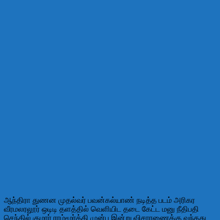
ஆந்திரா துணன முதல்வர் பவன்கல்யாண் நடித்த படம் அரிகர
வீரமலரலூர் ஒடிடி தளத்தில் வெளியிட தடை கேட்ட மனு நீதிபதி
செந்தில் குமார் ராம்மூர்த்தி முன்பு இன்று விசாரணைக்கு வந்தது