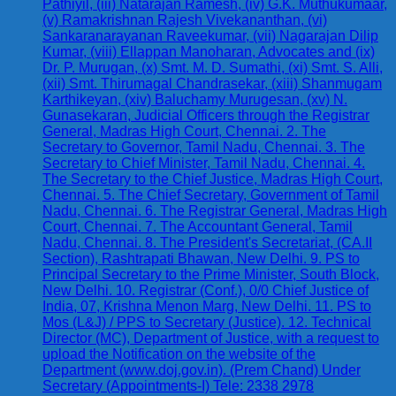
Pathiyil, (iii) Natarajan Ramesh, (iv) G.K. Muthukumaar,
(v) Ramakrishnan Rajesh Vivekananthan, (vi)
Sankaranarayanan Raveekumar, (vii) Nagarajan Dilip
Kumar, (viii) Ellappan Manoharan, Advocates and (ix)
Dr. P. Murugan, (x) Smt. M. D. Sumathi, (xi) Smt. S. Alli,
(xii) Smt. Thirumagal Chandrasekar, (xiii) Shanmugam
Karthikeyan, (xiv) Baluchamy Murugesan, (xv) N.
Gunasekaran, Judicial Officers through the Registrar
General, Madras High Court, Chennai. 2. The
Secretary to Governor, Tamil Nadu, Chennai. 3. The
Secretary to Chief Minister, Tamil Nadu, Chennai. 4.
The Secretary to the Chief Justice, Madras High Court,
Chennai. 5. The Chief Secretary, Government of Tamil
Nadu, Chennai. 6. The Registrar General, Madras High
Court, Chennai. 7. The Accountant General, Tamil
Nadu, Chennai. 8. The President's Secretariat, (CA.II
Section), Rashtrapati Bhawan, New Delhi. 9. PS to
Principal Secretary to the Prime Minister, South Block,
New Delhi. 10. Registrar (Conf.), 0/0 Chief Justice of
India, 07, Krishna Menon Marg, New Delhi. 11. PS to
Mos (L&J) / PPS to Secretary (Justice). 12. Technical
Director (MC), Department of Justice, with a request to
upload the Notification on the website of the
Department (www.doj.gov.in). (Prem Chand) Under
Secretary (Appointments-I) Tele: 2338 2978