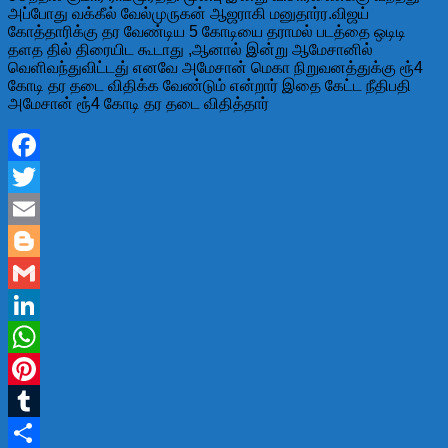
அப்போது வக்கீல் வேல்முருகன் ஆஜராகி மனுதார்ர.விஜய்
கோத்தாரிக்கு தர வேண்டிய 5 கோடியை தராமல் படத்தை ஒடிடி
தளத தில் திரையிட கூடாது ,ஆனால் இன்று ஆமேசானில்
வெளிவந்துவிட்டது் எனவே அமேசான் மெகா நிறுவனத்துக்கு ரூ்4
கோடி தர தடை விதிக்க வேண்டும் என்றார் இதை கேட்ட நீதிபதி
அமேசான் ரூ்4 கோடி தர தடை விதித்தார்
Facebook
Twitter
Email
Blogger
Gmail
LinkedIn
WhatsApp
Pinterest
Tumblr