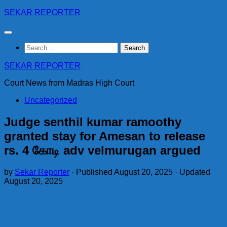
Skip
SEKAR REPORTER
to
content
Search
for:
SEKAR REPORTER
Court News from Madras High Court
Uncategorized
Judge senthil kumar ramoothy
granted stay for Amesan to release
rs. 4 கோடி adv velmurugan argued
by
Sekar Reporter
· Published
August 20, 2025
· Updated
August 20, 2025