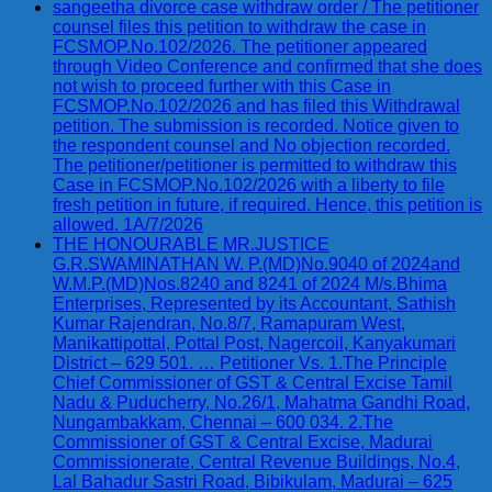
sangeetha divorce case withdraw order / The petitioner
counsel files this petition to withdraw the case in
FCSMOP.No.102/2026. The petitioner appeared
through Video Conference and confirmed that she does
not wish to proceed further with this Case in
FCSMOP.No.102/2026 and has filed this Withdrawal
petition. The submission is recorded. Notice given to
the respondent counsel and No objection recorded.
The petitioner/petitioner is permitted to withdraw this
Case in FCSMOP.No.102/2026 with a liberty to file
fresh petition in future, if required. Hence, this petition is
allowed. 1A/7/2026
THE HONOURABLE MR.JUSTICE
G.R.SWAMINATHAN W. P.(MD)No.9040 of 2024and
W.M.P.(MD)Nos.8240 and 8241 of 2024 M/s.Bhima
Enterprises, Represented by its Accountant, Sathish
Kumar Rajendran, No.8/7, Ramapuram West,
Manikattipottal, Pottal Post, Nagercoil, Kanyakumari
District – 629 501. … Petitioner Vs. 1.The Principle
Chief Commissioner of GST & Central Excise Tamil
Nadu & Puducherry, No.26/1, Mahatma Gandhi Road,
Nungambakkam, Chennai – 600 034. 2.The
Commissioner of GST & Central Excise, Madurai
Commissionerate, Central Revenue Buildings, No.4,
Lal Bahadur Sastri Road, Bibikulam, Madurai – 625