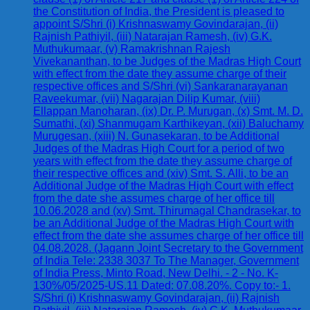
the Constitution of India, the President is pleased to
appoint S/Shri (i) Krishnaswamy Govindarajan, (ii)
Rajnish Pathiyil, (iii) Natarajan Ramesh, (iv) G.K.
Muthukumaar, (v) Ramakrishnan Rajesh
Vivekananthan, to be Judges of the Madras High Court
with effect from the date they assume charge of their
respective offices and S/Shri (vi) Sankaranarayanan
Raveekumar, (vii) Nagarajan Dilip Kumar, (viii)
Ellappan Manoharan, (ix) Dr. P. Murugan, (x) Smt. M. D.
Sumathi, (xi) Shanmugam Karthikeyan, (xii) Baluchamy
Murugesan, (xiii) N. Gunasekaran, to be Additional
Judges of the Madras High Court for a period of two
years with effect from the date they assume charge of
their respective offices and (xiv) Smt. S. Alli, to be an
Additional Judge of the Madras High Court with effect
from the date she assumes charge of her office till
10.06.2028 and (xv) Smt. Thirumagal Chandrasekar, to
be an Additional Judge of the Madras High Court with
effect from the date she assumes charge of her office till
04.08.2028. (Jagann Joint Secretary to the Government
of India Tele: 2338 3037 To The Manager, Government
of India Press, Minto Road, New Delhi. - 2 - No. K-
130%/05/2025-US.11 Dated: 07.08.20%. Copy to:- 1.
S/Shri (i) Krishnaswamy Govindarajan, (ii) Rajnish