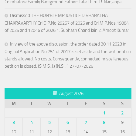
Coimbatore Family Background Father: Late Thiru. R. Nanjappa
Dismissed THE HON’BLE MR.JUSTICE D.BHARATHA
CHAKRAVARTHY Crl.O.P.No.29257 of 2025 and Crl.M.P.Nos.19884
of 2025 and 12046 of 2026 1. Subhash Chand Jain 2. Ameet Kumar
In view of the above discussion, the order dated 30.11.2023 in
Original Application No.751 of 2017 is set aside and the writ petition
stands allowed. No costs. Consequently, connected miscellaneous
petition is closed. (S.M.S.,J.) (N.S.,J.) 27-07-2026
August 2026
M
T
W
T
F
S
S
1
2
3
4
5
6
7
8
9
10
11
12
13
14
15
16