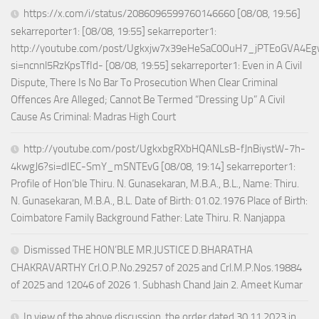
https://x.com/i/status/2086096599760146660 [08/08, 19:56]
sekarreporter1: [08/08, 19:55] sekarreporter1:
http://youtube.com/post/Ugkxjw7x39eHeSaC0OuH7_jPTEoGVA4E
si=ncnnl5RzKpsTfId- [08/08, 19:55] sekarreporter1: Even in A Civil
Dispute, There Is No Bar To Prosecution When Clear Criminal
Offences Are Alleged; Cannot Be Termed “Dressing Up” A Civil
Cause As Criminal: Madras High Court
http://youtube.com/post/UgkxbgRXbHQANLsB-fJnBiystW-7h-
4kwgJ6?si=dIEC-SmY_mSNTEvG [08/08, 19:14] sekarreporter1:
Profile of Hon’ble Thiru. N. Gunasekaran, M.B.A., B.L., Name: Thiru.
N. Gunasekaran, M.B.A., B.L. Date of Birth: 01.02.1976 Place of Birth:
Coimbatore Family Background Father: Late Thiru. R. Nanjappa
Dismissed THE HON’BLE MR.JUSTICE D.BHARATHA
CHAKRAVARTHY Crl.O.P.No.29257 of 2025 and Crl.M.P.Nos.19884
of 2025 and 12046 of 2026 1. Subhash Chand Jain 2. Ameet Kumar
In view of the above discussion, the order dated 30.11.2023 in