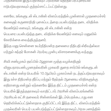
அதிகளவில் இருப்பதாகவும் அவர்கள் தேர்தல் பரப்புரையில்
ஈடுபடுவதாகவும் குற்றம்சாட்டப்பட்டுள்ளது.
எனவே, உங்களுடன் ஸ்டாலின் விளம்பரத்தில் முன்னாள் முதலமைச்சர்
கலைஞர் கருணாநிதி புகைப்படத்தை பயன்படுத்த தடை விதிக்க
வேண்டும் எனவும், உங்களுடன் ஸ்டாலின் என்ற
பெயரை பயன்படுத்த தடை விதிக்க வேண்டும் எனவும் மனுவில்
கோரிக்கை வைத்திருந்தனர்.
இந்த மனு சென்னை உயர்நீதிமன்ற தலைமை நீதிபதி ஸ்ரீவத்ஸ்வா
மற்றும் சுந்தர் மோகன் அமர்வு முன்பு விசாரணைக்கு வந்தது.
சிவி சண்முகம் தரப்பில் ஆஜரான மூத்த வழக்கறிஞர்
விஜயநாரயண்,முனதல்வரின் முகவரி துறை சார்பில் உங்களுடன்
ஸ்டாலின் என்ற பெயரில் 10 ஆயிரம் முகாம்கள் நடத்தப்படுவதாகவும்
இது உச்ச நீதிமன்ற தீர்ப்பு மற்றும் தேர்தல் ஆணைய விதிகளுக்கு
எதிரானது என்றும் ஏற்கனவே இந்த திட்டம் முதலமைச்சர் என்ற
பெயரில் இருந்ததாகவும் வாதிட்டார்.அரசின் விளம்பரங்களில்
அரசியல் கட்சி தலைவர் சின்னங்கள் இடம்பெறக்கூடாது என
தெரிவிக்கப்பட்டுள்ளதாக குறிப்பிட்டார்.இந்த திட்ட விளம்பரத்தில்
முதல்வரின் பெயர் பயன்படுத்தப்பட்டுள்ளதாகவும்,அரசு பணத்தில்