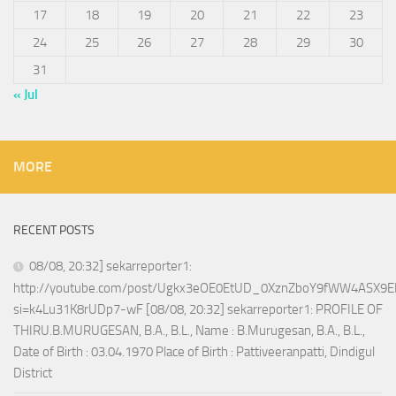
17
18
19
20
21
22
23
24
25
26
27
28
29
30
31
« Jul
MORE
RECENT POSTS
08/08, 20:32] sekarreporter1:
http://youtube.com/post/Ugkx3eOE0EtUD_0XznZboY9fWW4ASX9E
si=k4Lu31K8rUDp7-wF [08/08, 20:32] sekarreporter1: PROFILE OF
THIRU.B.MURUGESAN, B.A., B.L., Name : B.Murugesan, B.A., B.L.,
Date of Birth : 03.04.1970 Place of Birth : Pattiveeranpatti, Dindigul
District