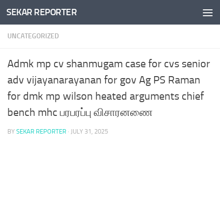
SEKAR REPORTER
Skip to content
UNCATEGORIZED
Admk mp cv shanmugam case for cvs senior
adv vijayanarayanan for gov Ag PS Raman
for dmk mp wilson heated arguments chief
bench mhc பரபரப்பு விசாரனணை
BY
SEKAR REPORTER
·
JULY 31, 2025