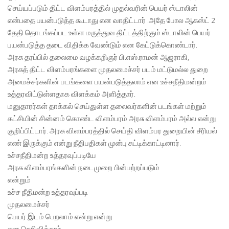
செய்யப்படும் திட்ட விளம்பரத்தில் முதல்வரின் பெயர் ஸ்டாலின்
என்பதை பயன்படுத்த கூடாது என வாதிட்டார் .அதே போல ஆகஸ்ட் 2
தேதி தொடங்கப்பட உள்ள மருத்துவ திட்டத்திற்கும் ஸ்டாலின் பெயர்
பயன்படுத்த தடை விதிக்க வேண்டும் என கேட்டுக்கொண்டார்.
அரசு தரப்பில் தலைமை வழக்கறிஞர் பி.எஸ்.ராமன் ஆஜராகி,
அரசுத் திட்ட விளம்பரங்களை முதலமைச்சர் படம் மட்டுமல்ல துறை
அமைச்சர்களின் படங்களை பயன்படுத்தலாம் என உச்சநீதிமன்றம்
உத்தரவிட்டுள்ளதாக விளக்கம் அளித்தார்.
மனுதாரர்கள் தாக்கல் செய்துள்ள தலைவர்களின் படங்கள் மற்றும்
கட்சியின் சின்னம் கொண்ட விளம்பரம் அரசு விளம்பரம் அல்ல என்று
குறிப்பிட்டார். அரசு விளம்பரத்தில் செய்தி விளம்பர துறையின் சீரியல்
எண் இருக்கும் என்று நீதிபதிகள் முன்பு சுட்டிக்காட்டினார்.
உச்சநீதிமன்ற உத்தரவுப்படியே
அரசு விளம்பரங்களின் நடைமுறை பின்பற்றப்படும்
என்றும்
உச்ச நீதிமன்ற உத்தரவுப்படி
முதலமைச்சர்
பெயர் இடம் பெறலாம் என்று என்று