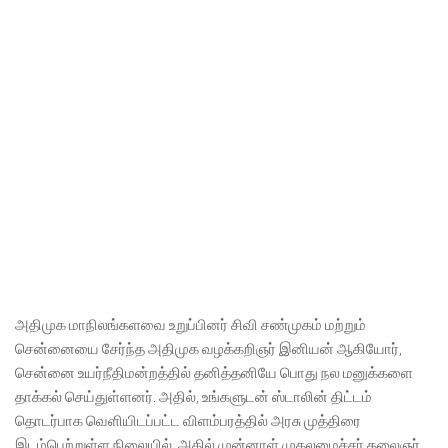
அதிமுக மாநிலங்களவை உறுப்பினர் சிவி சண்முகம் மற்றும்
சென்னையை சேர்ந்த அதிமுக வழக்கறிஞர் இனியன் ஆகியோர்,
சென்னை உயர்நீதிமன்றத்தில் தனித்தனியே பொது நல மனுக்களை
தாக்கல் செய்துள்ளனர். அதில், உங்களுடன் ஸ்டாலின் திட்டம்
தொடர்பாக வெளியிடப்பட்ட விளம்பரத்தில் அரசு முத்திரை
இடம்பெற்றுள்ள நிலையில், அதில் முன்னாள் முதலமைச்சர் கலைஞர்