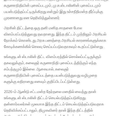
கருணாநிதியின் புகைப்படமும், மு.க.ஸ்டாலினின் புகைப்படமும்
பயன்படுத்தப்பட்டிருக்கிறது என்றும் இது உச்சநீதிமன்ற தீர்ப்புக்கு
முரணானது என தெரிவித்துள்ளனர்.
அரசின் திட்டத்தை ஒரு தனி மனித சாதனை போல
விளம்பரப்படுத்துவது தவறானது. இந்த திட்டம் முற்றிலும் அரசியல்
நோக்கம் கொண்டது.அரசு பணத்தை அரசியல் காரணங்களுக்காக
கோடிக்கணக்கில் செலவு செய்யப்படுவதாகவும் கூறப்பட்டுள்ளது .
உங்களுடன் ஸ்டாலின் திட்ட விளம்பரத்தில் சொல்லப்பட்டிருக்கும்
தகவலுக்கும், கலைஞர் கருணாநிதி புகைப்படத்திற்கும் எந்த
சம்பந்தமும் இல்லை. ஆகையால், கலைஞர்
கருணாநிதியின் புகைப்படத்தை பயன்படுத்துவது வழிமுறை
களுக்கு எதிரானது எனவும் குறிப்பிடப்பட்டுள்ளது.
2026-ம் ஆண்டு சட்டமன்ற தேர்தலை மனதில் வைத்து தான்
உங்களுடன் ஸ்டாலின் திட்டம் செயல்படுத்தப்படுகிறது.
தன்னார்வலர்கள் மூலமாக இந்த திட்டம் செயல்படுத்தப்படுவதாக
தெரிவிக்கப்பட்டாலும், திமுகவினர் தான் இந்த திட்டத்தில்