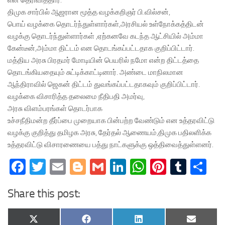
என தெரிவித்தார்.
திமுக சார்பில் ஆஜரான மூத்த வழக்கறிஞர் பி.வில்சன்,
பொய் வழக்கை தொடர்ந்துள்ளார்கள்,அரசியல் உள்நோக்கத்திடன்
வழக்கு தொடர்ந்துள்ளார்கள் ,ஏற்கனவே கடந்த ஆட்சியில் அம்மா
கேன்டீன்,அம்மா திட்டம் என தொடங்கப்பட்டதாக குறிப்பிட்டார்.
மத்திய அரசு பிரதமர் மோடியின் பெயரில் நமோ என்ற திட்டத்தை
தொடங்கியதையும் சுட்டிக்காட்டினார். அண்டை மாநிலமான
ஆந்திராவில் ஜெகன் திட்டம் துவங்கப்பட்டதாகவும் குறிப்பிட்டார்.
வழக்கை விசாரித்த தலைமை நீதிபதி அமர்வு,
அரசு விளம்பரங்கள் தொடர்பாக
உச்சநீதிமன்ற தீர்ப்பை முறையாக பின்பற்ற வேண்டும் என உத்தரவிட்டு
வழக்கு குறித்து தமிழக அரசு, தேர்தல் ஆணையம்,திமுக பதிலளிக்க
உத்தரவிட்டு விசாரணையை பத்து நாட்களுக்கு ஒத்திவைத்துள்ளனர்.
Facebook
Twitter
Email
Blogger
Gmail
LinkedIn
WhatsApp
Pinteres
Tumb
Sh
Share this post:
Share
Share
Share
Share
X
Facebook
LinkedIn
Email