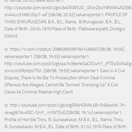
08/08, 20:32] sekarreporter1:
http://youtube.com/post/Ugkx3eOE0EtUD_0XznZboY9fWW4ASX9E
si=k4Lu31K8rUDp7-wF [08/08, 20:32] sekarreporter1: PROFILE OF
THIRU.B.MURUGESAN, B.A., B.L., Name : B.Murugesan, B.A., B.L.,
Date of Birth : 03.04.1970 Place of Birth : Pattiveeranpatti, Dindigul
District
https://x.com/i/status/2086096599760146660 [08/08, 19:56]
sekarreporter1: [08/08, 19:55] sekarreporter1:
http://youtube.com/post/Ugkxjw7x39eHeSaC0OuH7_jPTEoGVA4E
si=ncnnl5RzKpsTfId- [08/08, 19:55] sekarreporter1: Even in A Civil
Dispute, There Is No Bar To Prosecution When Clear Criminal
Offences Are Alleged; Cannot Be Termed “Dressing Up” A Civil
Cause As Criminal: Madras High Court
http://youtube.com/post/UgkxbgRXbHQANLsB-fJnBiystW-7h-
4kwgJ6?si=dIEC-SmY_mSNTEvG [08/08, 19:14] sekarreporter1:
Profile of Hon’ble Thiru. N. Gunasekaran, M.B.A., B.L., Name: Thiru.
N. Gunasekaran, M.B.A., B.L. Date of Birth: 01.02.1976 Place of Birth: