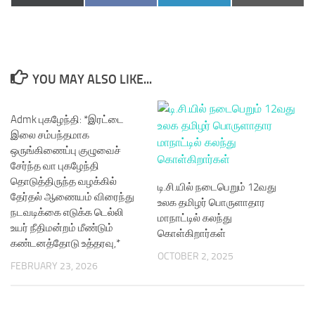
on
on
on
on
(Twitter)
YOU MAY ALSO LIKE...
Admk புகழேந்தி: *இரட்டை
இலை சம்பந்தமாக
ஒருங்கிணைப்பு குழுவைச்
சேர்ந்த வா புகழேந்தி
தொடுத்திருந்த வழக்கில்
டி.சி.யில் நடைபெறும் 12வது
தேர்தல் ஆணையம் விரைந்து
உலக தமிழர் பொருளாதார
நடவடிக்கை எடுக்க டெல்லி
மாநாட்டில் கலந்து
உயர் நீதிமன்றம் மீண்டும்
கொள்கிறார்கள்
கண்டனத்தோடு உத்தரவு,*
OCTOBER 2, 2025
FEBRUARY 23, 2026