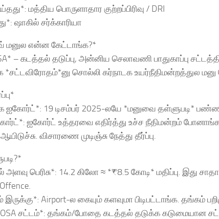
்தது*: மத்திய பொருளாதார குற்றப்பிரிவு / DRI
ு*: ஷாகில் சர்க்காரியா
வ் மனுல என்ன கேட்டாங்க?*
* – கடத்தல் தடுப்பு, அன்னிய செலாவணி பாதுகாப்பு சட்டத்தி
 *சட்டவிரோதம்*னு சொல்லி கர்நாடக உயர்நீதிமன்றத்துல மனு 
ப்பு*
டக ஐகோர்ட்*: 19 டிசம்பர் 2025-லயே *மனுவை தள்ளுபடி* பண்ணி
ம் கோர்ட்*: ஐகோர்ட் உத்தரவை எதிர்த்து உச்ச நீதிமன்றம் போனாங்
ஆயிடுச்சு. விசாரணை முடிஞ்சு நேத்து தீர்ப்பு.
ுபடி?*
ல் அளவு பெரிசு*: 14.2 கிலோ ≈ *₹8.5 கோடி* மதிப்பு. இது சா
Offence.
 இருக்கு*: Airport-ல கையும் களவுமா பிடிபட்டாங்க. தங்கம் பறி
OSA சட்டம்*: தங்கம்/போதை கடத்தல் தடுக்க கடுமையான சட்ட