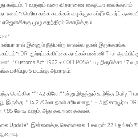
றது கஷ்டம். 1 வருஷம் வரை விசாரணை கைதியா வைக்கலாம்.
ுதாரணம்*: பெரிய தங்க கடத்தல் வழக்குல சுப்ரீம் கோர்ட் தலைய
ஜென்சிக்கு முழு சுதந்திரம் கொடுக்கும்.
ிலை*
: ரன்யா ராவ் இன்னும் நீதிமன்ற காவல்ல தான் இருக்காங்க.
கட்டம்*: DRI குற்றப்பத்திரிகை தாக்கல் பண்ணி Trial ஆரம்பிக்க
ை*: *Customs Act 1962 + COFEPOSA* படி நிரூபிச்சா *7 வ
ங்க மதிப்புல 5 மடங்கு அபராதம்.
வந்த செய்தில *”142 கிலோ”*ன்னு இருந்துச்சு. இந்த Daily Tha
ு இருக்கு. *14.2 கிலோ தான் சரியானது* – அதிகாரபூர்வ DRI
 ₹85 கோடி வரும், அது தவறான தகவல்.
விலை Update*: இன்னைக்கு சென்னைல 1 சவரன் 22K தங்கம் 
குறைவு.