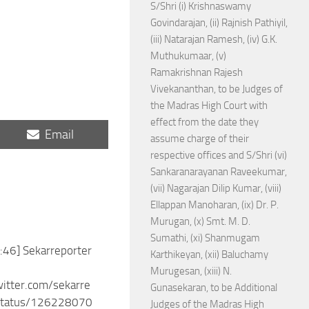
S/Shri (i) Krishnaswamy
Govindarajan, (ii) Rajnish Pathiyil,
(iii) Natarajan Ramesh, (iv) G.K.
Muthukumaar, (v)
Ramakrishnan Rajesh
Vivekananthan, to be Judges of
the Madras High Court with
effect from the date they
Share
Email
assume charge of their
on
respective offices and S/Shri (vi)
Sankaranarayanan Raveekumar,
(vii) Nagarajan Dilip Kumar, (viii)
Ellappan Manoharan, (ix) Dr. P.
Murugan, (x) Smt. M. D.
Sumathi, (xi) Shanmugam
:46] Sekarreporter
Karthikeyan, (xii) Baluchamy
Murugesan, (xiii) N.
witter.com/sekarre
Gunasekaran, to be Additional
status/126228070
Judges of the Madras High