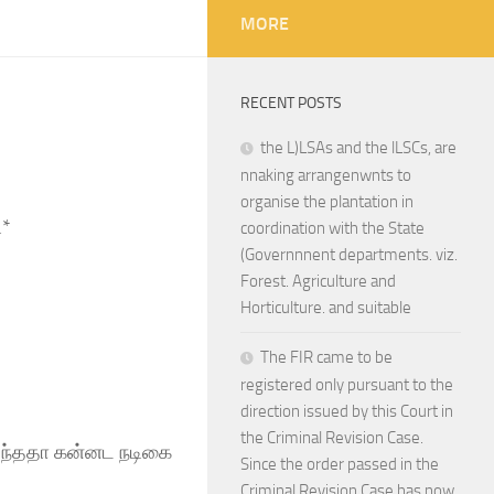
MORE
RECENT POSTS
the L)LSAs and the lLSCs, are
nnaking arrangenwnts to
organise the plantation in
ி*
coordination with the State
(Governnnent departments. viz.
Forest. Agriculture and
Horticulture. and suitable
The FIR came to be
registered only pursuant to the
direction issued by this Court in
the Criminal Revision Case.
ி வந்ததா கன்னட நடிகை
Since the order passed in the
Criminal Revision Case has now