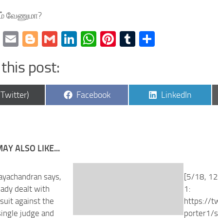
ம் வேணுமா?
cebook
Twitter
Email
Blogger
Gmail
LinkedIn
WhatsApp
Pinterest
Tumblr
Share
this post:
are
Share
Share
(Twitter)
Facebook
LinkedIn
on
on
AY ALSO LIKE...
Jayachandran says,
[5/18, 12
eady dealt with
1:
l suit against the
https://t
single judge and
porter1/