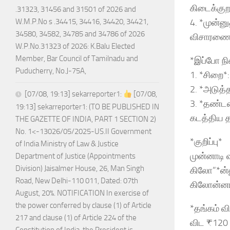
கிடைக்கு
.31323, 31456 and 31501 of 2026 and
4. *முன்ன
W.M.P.No s .34415, 34416, 34420, 34421,
34580, 34582, 34785 and 34786 of 2026
விசாரணை ஏ
W.P.No.31323 of 2026: K.Balu Elected
Member, Bar Council of Tamilnadu and
*இப்போ ந
Puducherry, No.J-75A,
1. *சிறை*
2. *அடுத்த
[07/08, 19:13] sekarreporter1:
[07/08,
3. *தண்டன
19:13] sekarreporter1: (TO BE PUBLISHED IN
கடத்திய த
THE GAZETTE OF INDIA, PART 1 SECTION 2)
No. 1<-13026/05/2025-US.II Government
*குறிப்பு*
of India Ministry of Law & Justice
முன்னாடி 
Department of Justice (Appointments
Division) Jaisalmer House, 26, Man Singh
கிலோ”*ன்ன
Road, New Delhi-110 011, Dated: 07th
கிலோன்னா
August, 20%. NOTIFICATION In exercise of
the power conferred by clause (1) of Article
*தங்கம் 
217 and clause (1) of Article 224 of the
விட ₹120 