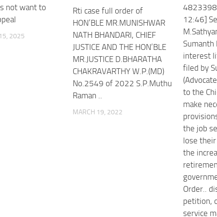
s not want to
4823398
Rti case full order of
ppeal
12:46] Se
HON’BLE MR.MUNISHWAR
M.Sathya
NATH BHANDARI, CHIEF
5, 2025
Sumanth h
JUSTICE AND THE HON’BLE
interest l
MR.JUSTICE D.BHARATHA
filed by 
CHAKRAVARTHY W.P.(MD)
(Advocate
No.2549 of 2022 S.P.Muthu
to the Chi
Raman ..
make nece
MARCH 19, 2022
provisio
the job s
lose their
the increa
retiremen
governme
Order.. d
petition,
service m