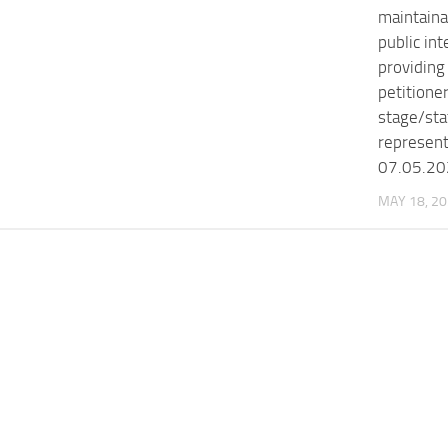
maintaina
public int
providing 
petitione
stage/sta
represent
07.05.202
MAY 18, 2