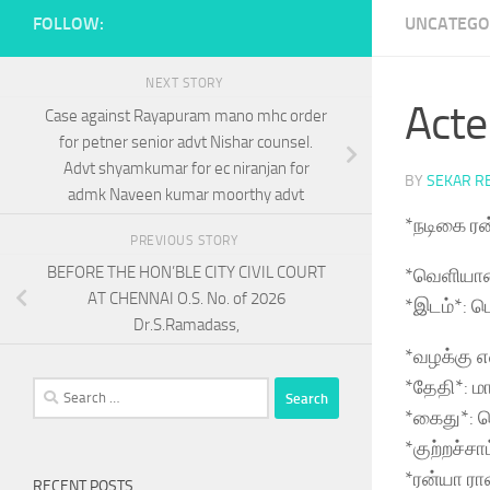
FOLLOW:
UNCATEGO
NEXT STORY
Acte
Case against Rayapuram mano mhc order
for petner senior advt Nishar counsel.
Advt shyamkumar for ec niranjan for
BY
SEKAR R
admk Naveen kumar moorthy advt
*நடிகை ரன
PREVIOUS STORY
BEFORE THE HON’BLE CITY CIVIL COURT
*வெளியான 
AT CHENNAI O.S. No. of 2026
*இடம்*: ப
Dr.S.Ramadass,
*வழக்கு 
*தேதி*: மா
Search
*கைது*: 
for:
*குற்றச்ச
*ரன்யா ரா
RECENT POSTS