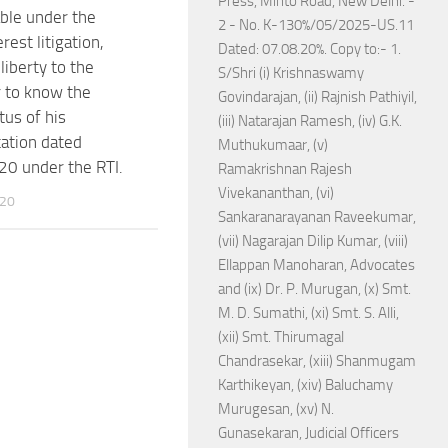
Press, Minto Road, New Delhi. -
ble under the
2 - No. K-130%/05/2025-US.11
erest litigation,
Dated: 07.08.20%. Copy to:- 1.
liberty to the
S/Shri (i) Krishnaswamy
r to know the
Govindarajan, (ii) Rajnish Pathiyil,
tus of his
(iii) Natarajan Ramesh, (iv) G.K.
ation dated
Muthukumaar, (v)
0 under the RTI.
Ramakrishnan Rajesh
Vivekananthan, (vi)
020
Sankaranarayanan Raveekumar,
(vii) Nagarajan Dilip Kumar, (viii)
Ellappan Manoharan, Advocates
and (ix) Dr. P. Murugan, (x) Smt.
M. D. Sumathi, (xi) Smt. S. Alli,
(xii) Smt. Thirumagal
Chandrasekar, (xiii) Shanmugam
Karthikeyan, (xiv) Baluchamy
Murugesan, (xv) N.
Gunasekaran, Judicial Officers