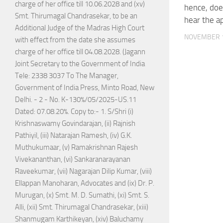
charge of her office till 10.06.2028 and (xv)
hence, doe
Smt. Thirumagal Chandrasekar, to be an
hear the a
Additional Judge of the Madras High Court
NOVEMBER 1
with effect from the date she assumes
charge of her office till 04.08.2028. (Jagann
Joint Secretary to the Government of India
Tele: 2338 3037 To The Manager,
Government of India Press, Minto Road, New
Delhi. - 2 - No. K-130%/05/2025-US.11
Dated: 07.08.20%. Copy to:- 1. S/Shri (i)
Krishnaswamy Govindarajan, (ii) Rajnish
Pathiyil, (iii) Natarajan Ramesh, (iv) G.K.
Muthukumaar, (v) Ramakrishnan Rajesh
Vivekananthan, (vi) Sankaranarayanan
Raveekumar, (vii) Nagarajan Dilip Kumar, (viii)
Ellappan Manoharan, Advocates and (ix) Dr. P.
Murugan, (x) Smt. M. D. Sumathi, (xi) Smt. S.
Alli, (xii) Smt. Thirumagal Chandrasekar, (xiii)
Shanmugam Karthikeyan, (xiv) Baluchamy