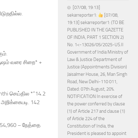
[07/08, 19:13]
ிடுறதில்ல.
sekarreporter1:
[07/08,
19:13] sekarreporter1: (TO BE
PUBLISHED IN THE GAZETTE
OF INDIA, PART 1 SECTION 2)
No. 1<-13026/05/2025-US.II
Government of India Ministry of
ும்.
Law & Justice Department of
ருஷம் வரை சிறை* +
Justice (Appointments Division)
Jaisalmer House, 26, Man Singh
Road, New Delhi-110 011,
Dated: 07th August, 20%.
nthi செய்தில *”14.2
NOTIFICATION In exercise of
 அறிக்கைபடி. 142
the power conferred by clause
(1) of Article 217 and clause (1)
of Article 224 of the
₹54,960 – நேத்தை
Constitution of India, the
President is pleased to appoint