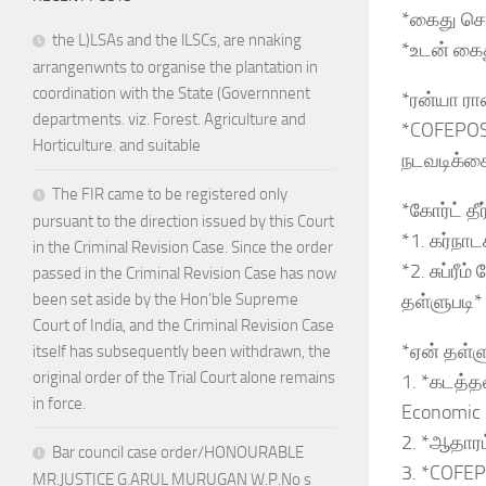
*கைது செய
the L)LSAs and the lLSCs, are nnaking
*உடன் கைத
arrangenwnts to organise the plantation in
coordination with the State (Governnnent
*ரன்யா ரா
departments. viz. Forest. Agriculture and
*COFEPOSA
Horticulture. and suitable
நடவடிக்கை
The FIR came to be registered only
*கோர்ட் தீர்
pursuant to the direction issued by this Court
*1. கர்நா
in the Criminal Revision Case. Since the order
*2. சுப்ரீ
passed in the Criminal Revision Case has now
தள்ளுபடி* 
been set aside by the Hon’ble Supreme
Court of India, and the Criminal Revision Case
*ஏன் தள்ள
itself has subsequently been withdrawn, the
original order of the Trial Court alone remains
1. *கடத்த
in force.
Economic 
2. *ஆதாரம்
Bar council case order/HONOURABLE
3. *COFEP
MR.JUSTICE G.ARUL MURUGAN W.P.No s