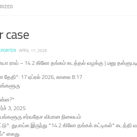
RIZED
r case
EPORTER
·
APRIL 17, 2026
்யா ராவ் – 14.2 கிலோ தங்கம் கடத்தல் வழக்கு | மனு தள்ளுபட
தேதி*: 17 ஏப்ரல் 2026, காலை 8:17
ெங்களூரு
என்ன?*
ர்ச் 3, 2025
பெங்களூரு சர்வதேச விமான நிலையம்
ாட்டு*: துபாய்ல இருந்து *14.2 கிலோ தங்கக் கட்டிகள்* கடத்த
வ்* கைது.