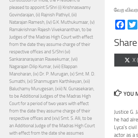
Constitution of India, the President is
pleased to appoint S/Shri (i) Krishnaswamy
வேற விவர
Govindarajan, (ii) Rajnish Pathiyil, (iii)
Fa
Natarajan Ramesh, (iv) G.K. Muthukumaar, (v)
Ramakrishnan Rajesh Vivekananthan, to be
Judges of the Madras High Court with effect
Share 
from the date they assume charge of their
respective offices and S/Shri (vi)
Sh
Sankaranarayanan Raveekumar, (vii)
X 
on
Nagarajan Dilip Kumar, (viii) Ellappan
Manoharan, (ix) Dr. P. Murugan, (x) Smt. M. D.
Sumathi, (xi) Shanmugam Karthikeyan, (xii)
Baluchamy Murugesan, (xiii) N. Gunasekaran,
YOU M
to be Additional Judges of the Madras High
Court for a period of two years with effect
from the date they assume charge of their
Justice G. 
respective offices and (xiv) Smt. S. Alli, to be
he had alr
an Additional Judge of the Madras High Court
Lyca’s civi
with effect from the date she assumes
actor as a 