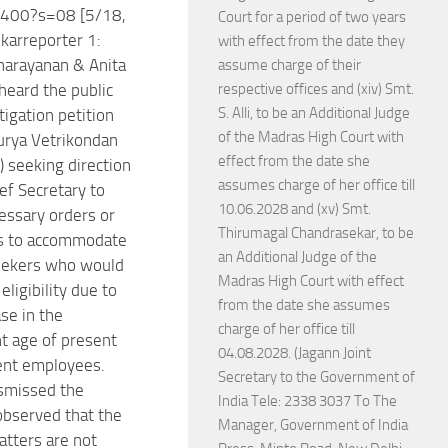
400?s=08 [5/18,
Court for a period of two years
karreporter 1:
with effect from the date they
narayanan & Anita
assume charge of their
eard the public
respective offices and (xiv) Smt.
S. Alli, to be an Additional Judge
itigation petition
of the Madras High Court with
Surya Vetrikondan
effect from the date she
) seeking direction
assumes charge of her office till
ef Secretary to
10.06.2028 and (xv) Smt.
ssary orders or
Thirumagal Chandrasekar, to be
ns to accommodate
an Additional Judge of the
eekers who would
Madras High Court with effect
 eligibility due to
from the date she assumes
se in the
charge of her office till
t age of present
04.08.2028. (Jagann Joint
nt employees.
Secretary to the Government of
ismissed the
India Tele: 2338 3037 To The
 observed that the
Manager, Government of India
atters are not