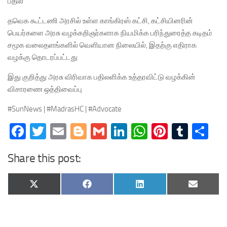
பதில்
தவெக கூட்டணி அரசில் உள்ள காங்கிரஸ் கட்சி, கட்சியினரின்
பெயர்களை அரசு வழக்கறிஞர்களாக நியமிக்க பரிந்துரைத்த கடிதம்
சமூக வலைதளங்களில் வெளியான நிலையில், இதற்கு எதிராக
வழக்கு தொடரப்பட்டது
இது குறித்து அரசு விரிவாக பதிலளிக்க உத்தரவிட்டு வழக்கின்
விசாரணை ஒத்திவைப்பு
#SunNews | #MadrasHC | #Advocate
Facebook
Twitter
Email
Blogger
Gmail
LinkedIn
WhatsApp
Pinteres
Tumb
Sh
Share this post:
Share
Share
Share
Share
X
Facebook
LinkedIn
Email
on
on
on
on
(Twitter)