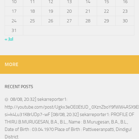
10
11
12
13
14
15
16
17
18
19
20
21
22
23
24
25
26
27
28
29
30
31
« Jul
MORE
RECENT POSTS
08/08, 20:32] sekarreporter1:
http://youtube.com/post/Ugkx3eOE0EtUD_0XznZboY9fWW4ASX9E
si=k4Lu31K8rUDp7-wF [08/08, 20:32] sekarreporter1: PROFILE OF
THIRU.B.MURUGESAN, B.A., B.L., Name : B.Murugesan, B.A., B.L.,
Date of Birth : 03.04.1970 Place of Birth : Pattiveeranpatti, Dindigul
District