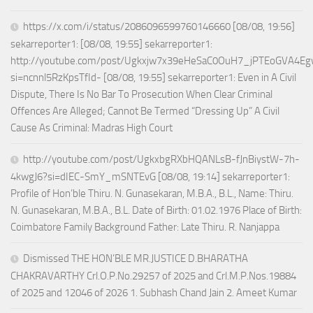
https://x.com/i/status/2086096599760146660 [08/08, 19:56]
sekarreporter1: [08/08, 19:55] sekarreporter1:
http://youtube.com/post/Ugkxjw7x39eHeSaC0OuH7_jPTEoGVA4E
si=ncnnl5RzKpsTfId- [08/08, 19:55] sekarreporter1: Even in A Civil
Dispute, There Is No Bar To Prosecution When Clear Criminal
Offences Are Alleged; Cannot Be Termed “Dressing Up” A Civil
Cause As Criminal: Madras High Court
http://youtube.com/post/UgkxbgRXbHQANLsB-fJnBiystW-7h-
4kwgJ6?si=dIEC-SmY_mSNTEvG [08/08, 19:14] sekarreporter1:
Profile of Hon’ble Thiru. N. Gunasekaran, M.B.A., B.L., Name: Thiru.
N. Gunasekaran, M.B.A., B.L. Date of Birth: 01.02.1976 Place of Birth:
Coimbatore Family Background Father: Late Thiru. R. Nanjappa
Dismissed THE HON’BLE MR.JUSTICE D.BHARATHA
CHAKRAVARTHY Crl.O.P.No.29257 of 2025 and Crl.M.P.Nos.19884
of 2025 and 12046 of 2026 1. Subhash Chand Jain 2. Ameet Kumar