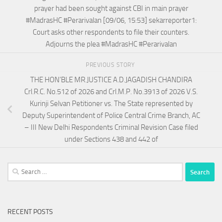
prayer had been sought against CBI in main prayer
#MadrasHC #Perarivalan [09/06, 15:53] sekarreporter1:
Court asks other respondents to file their counters.
Adjourns the plea #MadrasHC #Perarivalan
PREVIOUS STORY
THE HON’BLE MR.JUSTICE A.D.JAGADISH CHANDIRA
Crl.R.C. No.512 of 2026 and Crl.M.P. No.3913 of 2026 V.S.
Kurinji Selvan Petitioner vs. The State represented by
Deputy Superintendent of Police Central Crime Branch, AC
– III New Delhi Respondents Criminal Revision Case filed
under Sections 438 and 442 of
Search
for:
RECENT POSTS