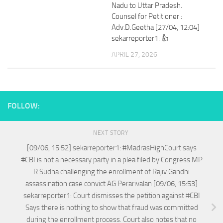
Nadu to Uttar Pradesh.
Counsel for Petitioner :
Adv.D.Geetha [27/04, 12:04]
sekarreporter1: 👍
APRIL 27, 2026
FOLLOW:
NEXT STORY
[09/06, 15:52] sekarreporter1: #MadrasHighCourt says
#CBI is not a necessary party in a plea filed by Congress MP
R Sudha challenging the enrollment of Rajiv Gandhi
assassination case convict AG Perarivalan [09/06, 15:53]
sekarreporter1: Court dismisses the petition against #CBI
Says there is nothing to show that fraud was committed
during the enrollment process. Court also notes that no