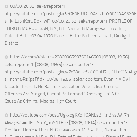
08/08, 20:32] sekarreporter1:
http://youtube.com/post/Ugkx3eOE0EtUD_0XznZboY9fWW4ASX9E
si=k4Lu31K8rUDp7-wF [08/08, 20:32] sekarreporter1: PROFILE OF
THIRU.B.MURUGESAN, B.A., B.L., Name : B.Murugesan, B.A., B.L.,
Date of Birth : 03.04.1970 Place of Birth : Pattiveeranpatti, Dindigul
District
https://x.com/i/status/2086096599760146660 [08/08, 19:56]
sekarreporter1: [08/08, 19:55] sekarreporter1:
http://youtube.com/post/Ugkxjw7x39eHeSaC0OuH7_jPTEoGVA4E
si=ncnnl5RzKpsTfId- [08/08, 19:55] sekarreporter1: Even in A Civil
Dispute, There Is No Bar To Prosecution When Clear Criminal
Offences Are Alleged; Cannot Be Termed “Dressing Up” A Civil
Cause As Criminal: Madras High Court
http://youtube.com/post/UgkxbgRXbHQANLsB-fJnBiystW-7h-
4kwgJ6?si=dIEC-SmY_mSNTEvG [08/08, 19:14] sekarreporter1:
Profile of Hon’ble Thiru. N. Gunasekaran, M.B.A., B.L., Name: Thiru.