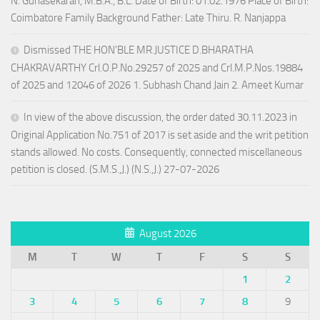
N. Gunasekaran, M.B.A., B.L. Date of Birth: 01.02.1976 Place of Birth:
Coimbatore Family Background Father: Late Thiru. R. Nanjappa
Dismissed THE HON’BLE MR.JUSTICE D.BHARATHA
CHAKRAVARTHY Crl.O.P.No.29257 of 2025 and Crl.M.P.Nos.19884
of 2025 and 12046 of 2026 1. Subhash Chand Jain 2. Ameet Kumar
In view of the above discussion, the order dated 30.11.2023 in
Original Application No.751 of 2017 is set aside and the writ petition
stands allowed. No costs. Consequently, connected miscellaneous
petition is closed. (S.M.S.,J.) (N.S.,J.) 27-07-2026
August 2026
M
T
W
T
F
S
S
1
2
3
4
5
6
7
8
9