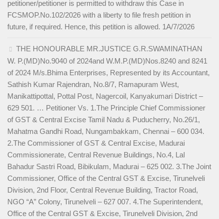
petitioner/petitioner is permitted to withdraw this Case in
FCSMOP.No.102/2026 with a liberty to file fresh petition in
future, if required. Hence, this petition is allowed. 1A/7/2026
THE HONOURABLE MR.JUSTICE G.R.SWAMINATHAN
W. P.(MD)No.9040 of 2024and W.M.P.(MD)Nos.8240 and 8241
of 2024 M/s.Bhima Enterprises, Represented by its Accountant,
Sathish Kumar Rajendran, No.8/7, Ramapuram West,
Manikattipottal, Pottal Post, Nagercoil, Kanyakumari District –
629 501. … Petitioner Vs. 1.The Principle Chief Commissioner
of GST & Central Excise Tamil Nadu & Puducherry, No.26/1,
Mahatma Gandhi Road, Nungambakkam, Chennai – 600 034.
2.The Commissioner of GST & Central Excise, Madurai
Commissionerate, Central Revenue Buildings, No.4, Lal
Bahadur Sastri Road, Bibikulam, Madurai – 625 002. 3.The Joint
Commissioner, Office of the Central GST & Excise, Tirunelveli
Division, 2nd Floor, Central Revenue Building, Tractor Road,
NGO “A” Colony, Tirunelveli – 627 007. 4.The Superintendent,
Office of the Central GST & Excise, Tirunelveli Division, 2nd