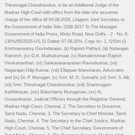
Thirumagal Chandrasekar, to be an Additional Judge of the
Madras High Court with effect from the date she assumes
charge of her office till 04.08.2028. (Jagann Joint Secretary to
the Government of India Tele: 2338 3037 To The Manager,
Government of India Press, Minto Road, New Delhi. - 2 - No. K-
130%/05/2025-US.11 Dated: 07.08.20%. Copy to:- 1. S/Shri (i)
Krishnaswamy Govindarajan, (ii) Rajnish Pathiyil, (iii) Natarajan
Ramesh, (iv) G.K. Muthukumaar, (v) Ramakrishnan Rajesh
Vivekananthan, (vi) Sankaranarayanan Raveekumar, (vii)
Nagarajan Dilip Kumar, (viii) Ellappan Manoharan, Advocates
and (ix) Dr. P. Murugan, (x) Smt. M. D. Sumathi, (xi) Smt. S. Alli,
(xii) Smt. Thirumagal Chandrasekar, (xiii) Shanmugam
Karthikeyan, (xiv) Baluchamy Murugesan, (xv) N.
Gunasekaran, Judicial Officers through the Registrar General,
Madras High Court, Chennai. 2. The Secretary to Governor,
Tamil Nadu, Chennai. 3. The Secretary to Chief Minister, Tamil
Nadu, Chennai. 4. The Secretary to the Chief Justice, Madras
High Court, Chennai. 5. The Chief Secretary, Government of