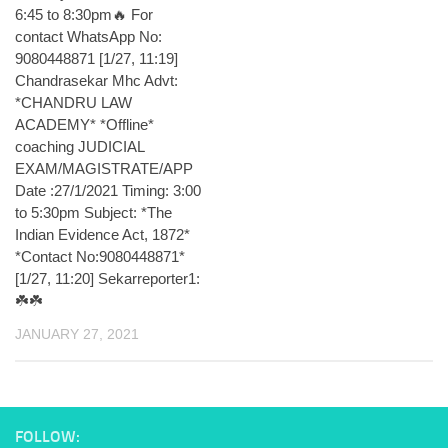
6:45 to 8:30pm🔥 For
contact WhatsApp No:
9080448871 [1/27, 11:19]
Chandrasekar Mhc Advt:
*CHANDRU LAW
ACADEMY* *Offline*
coaching JUDICIAL
EXAM/MAGISTRATE/APP
Date :27/1/2021 Timing: 3:00
to 5:30pm Subject: *The
Indian Evidence Act, 1872*
*Contact No:9080448871*
[1/27, 11:20] Sekarreporter1:
☘️☘️
JANUARY 27, 2021
FOLLOW: