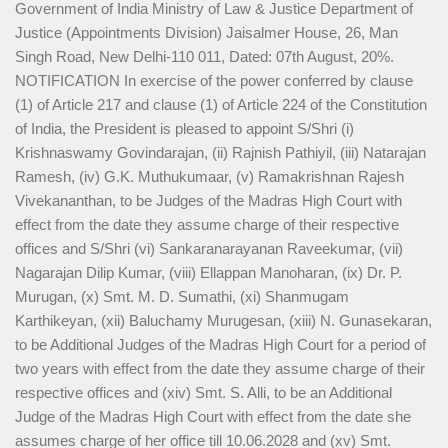
Government of India Ministry of Law & Justice Department of
Justice (Appointments Division) Jaisalmer House, 26, Man
Singh Road, New Delhi-110 011, Dated: 07th August, 20%.
NOTIFICATION In exercise of the power conferred by clause
(1) of Article 217 and clause (1) of Article 224 of the Constitution
of India, the President is pleased to appoint S/Shri (i)
Krishnaswamy Govindarajan, (ii) Rajnish Pathiyil, (iii) Natarajan
Ramesh, (iv) G.K. Muthukumaar, (v) Ramakrishnan Rajesh
Vivekananthan, to be Judges of the Madras High Court with
effect from the date they assume charge of their respective
offices and S/Shri (vi) Sankaranarayanan Raveekumar, (vii)
Nagarajan Dilip Kumar, (viii) Ellappan Manoharan, (ix) Dr. P.
Murugan, (x) Smt. M. D. Sumathi, (xi) Shanmugam
Karthikeyan, (xii) Baluchamy Murugesan, (xiii) N. Gunasekaran,
to be Additional Judges of the Madras High Court for a period of
two years with effect from the date they assume charge of their
respective offices and (xiv) Smt. S. Alli, to be an Additional
Judge of the Madras High Court with effect from the date she
assumes charge of her office till 10.06.2028 and (xv) Smt.