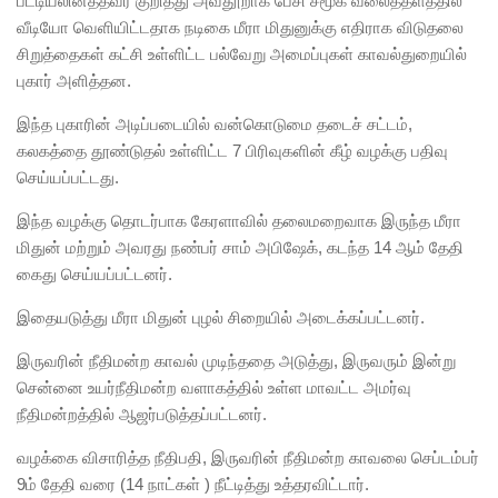
பட்டியலினத்தவர் குறித்து அவதூறாக பேசி சமூக வலைத்தளத்தில்
வீடியோ வெளியிட்டதாக நடிகை மீரா மிதுனுக்கு எதிராக விடுதலை
சிறுத்தைகள் கட்சி உள்ளிட்ட பல்வேறு அமைப்புகள் காவல்துறையில்
புகார் அளித்தன.
இந்த புகாரின் அடிப்படையில் வன்கொடுமை தடைச் சட்டம்,
கலகத்தை தூண்டுதல் உள்ளிட்ட 7 பிரிவுகளின் கீழ் வழக்கு பதிவு
செய்யப்பட்டது.
இந்த வழக்கு தொடர்பாக கேரளாவில் தலைமறைவாக இருந்த மீரா
மிதுன் மற்றும் அவரது நண்பர் சாம் அபிஷேக், கடந்த 14 ஆம் தேதி
கைது செய்யப்பட்டனர்.
இதையடுத்து மீரா மிதுன் புழல் சிறையில் அடைக்கப்பட்டனர்.
இருவரின் நீதிமன்ற காவல் முடிந்ததை அடுத்து, இருவரும் இன்று
சென்னை உயர்நீதிமன்ற வளாகத்தில் உள்ள மாவட்ட அமர்வு
நீதிமன்றத்தில் ஆஜர்படுத்தப்பட்டனர்.
வழக்கை விசாரித்த நீதிபதி, இருவரின் நீதிமன்ற காவலை செப்டம்பர்
9ம் தேதி வரை (14 நாட்கள் ) நீட்டித்து உத்தரவிட்டார்.