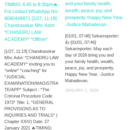
[01/01, 07:46] Sekarreporter:
👍 [01/01, 07:46]
Sekarreporter: May each
[1/27, 11:19] Chandrasekar
day of 2026 bring you and
Mhc Advt: *CHANDRU LAW
your family health, wealth,
ACADEMY* inviting you to
peace, joy, and prosperity.
*online* *coaching* for
Happy New Year. -Justice
*JUDICIAL
Mahadevan.
EXAMINATION/MAGISTRA
TE/APP* Subject : *The
JANUARY 1, 2026
Criminal Procedure Code
1973* Title: 1. *GENERAL
PROVISIONS AS TO
INQUIRIES AND TRIALS* (
Chapter XXIV) Date: 27
January 2021 🔥TIMING: