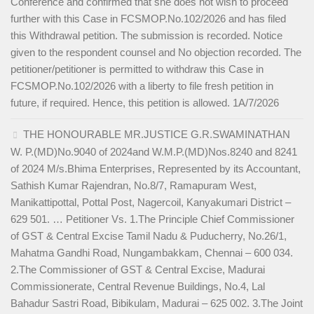
Conference and confirmed that she does not wish to proceed
further with this Case in FCSMOP.No.102/2026 and has filed
this Withdrawal petition. The submission is recorded. Notice
given to the respondent counsel and No objection recorded. The
petitioner/petitioner is permitted to withdraw this Case in
FCSMOP.No.102/2026 with a liberty to file fresh petition in
future, if required. Hence, this petition is allowed. 1A/7/2026
THE HONOURABLE MR.JUSTICE G.R.SWAMINATHAN
W. P.(MD)No.9040 of 2024and W.M.P.(MD)Nos.8240 and 8241
of 2024 M/s.Bhima Enterprises, Represented by its Accountant,
Sathish Kumar Rajendran, No.8/7, Ramapuram West,
Manikattipottal, Pottal Post, Nagercoil, Kanyakumari District –
629 501. … Petitioner Vs. 1.The Principle Chief Commissioner
of GST & Central Excise Tamil Nadu & Puducherry, No.26/1,
Mahatma Gandhi Road, Nungambakkam, Chennai – 600 034.
2.The Commissioner of GST & Central Excise, Madurai
Commissionerate, Central Revenue Buildings, No.4, Lal
Bahadur Sastri Road, Bibikulam, Madurai – 625 002. 3.The Joint