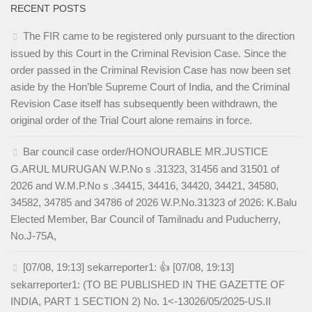
RECENT POSTS
The FIR came to be registered only pursuant to the direction
issued by this Court in the Criminal Revision Case. Since the
order passed in the Criminal Revision Case has now been set
aside by the Hon’ble Supreme Court of India, and the Criminal
Revision Case itself has subsequently been withdrawn, the
original order of the Trial Court alone remains in force.
Bar council case order/HONOURABLE MR.JUSTICE
G.ARUL MURUGAN W.P.No s .31323, 31456 and 31501 of
2026 and W.M.P.No s .34415, 34416, 34420, 34421, 34580,
34582, 34785 and 34786 of 2026 W.P.No.31323 of 2026: K.Balu
Elected Member, Bar Council of Tamilnadu and Puducherry,
No.J-75A,
[07/08, 19:13] sekarreporter1: 👍 [07/08, 19:13]
sekarreporter1: (TO BE PUBLISHED IN THE GAZETTE OF
INDIA, PART 1 SECTION 2) No. 1<-13026/05/2025-US.II