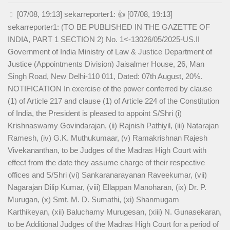
[07/08, 19:13] sekarreporter1: 👍 [07/08, 19:13]
sekarreporter1: (TO BE PUBLISHED IN THE GAZETTE OF
INDIA, PART 1 SECTION 2) No. 1<-13026/05/2025-US.II
Government of India Ministry of Law & Justice Department of
Justice (Appointments Division) Jaisalmer House, 26, Man
Singh Road, New Delhi-110 011, Dated: 07th August, 20%.
NOTIFICATION In exercise of the power conferred by clause
(1) of Article 217 and clause (1) of Article 224 of the Constitution
of India, the President is pleased to appoint S/Shri (i)
Krishnaswamy Govindarajan, (ii) Rajnish Pathiyil, (iii) Natarajan
Ramesh, (iv) G.K. Muthukumaar, (v) Ramakrishnan Rajesh
Vivekananthan, to be Judges of the Madras High Court with
effect from the date they assume charge of their respective
offices and S/Shri (vi) Sankaranarayanan Raveekumar, (vii)
Nagarajan Dilip Kumar, (viii) Ellappan Manoharan, (ix) Dr. P.
Murugan, (x) Smt. M. D. Sumathi, (xi) Shanmugam
Karthikeyan, (xii) Baluchamy Murugesan, (xiii) N. Gunasekaran,
to be Additional Judges of the Madras High Court for a period of