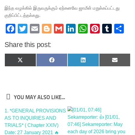
இந்த வழக்கில் இருவருக்கும் ஏற்கனவே ஜாமீன் மறுக்கப்பட்டது
குறிப்பிட்டத்தக்கது.
Facebook
Twitter
Email
Blogger
Gmail
LinkedIn
WhatsApp
Pinteres
Tumb
Sh
Share this post:
Share
Share
Share
Share
X
Facebook
LinkedIn
Email
on
on
on
on
(Twitter)
YOU MAY ALSO LIKE...