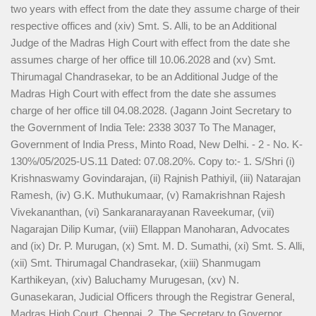
two years with effect from the date they assume charge of their
respective offices and (xiv) Smt. S. Alli, to be an Additional
Judge of the Madras High Court with effect from the date she
assumes charge of her office till 10.06.2028 and (xv) Smt.
Thirumagal Chandrasekar, to be an Additional Judge of the
Madras High Court with effect from the date she assumes
charge of her office till 04.08.2028. (Jagann Joint Secretary to
the Government of India Tele: 2338 3037 To The Manager,
Government of India Press, Minto Road, New Delhi. - 2 - No. K-
130%/05/2025-US.11 Dated: 07.08.20%. Copy to:- 1. S/Shri (i)
Krishnaswamy Govindarajan, (ii) Rajnish Pathiyil, (iii) Natarajan
Ramesh, (iv) G.K. Muthukumaar, (v) Ramakrishnan Rajesh
Vivekananthan, (vi) Sankaranarayanan Raveekumar, (vii)
Nagarajan Dilip Kumar, (viii) Ellappan Manoharan, Advocates
and (ix) Dr. P. Murugan, (x) Smt. M. D. Sumathi, (xi) Smt. S. Alli,
(xii) Smt. Thirumagal Chandrasekar, (xiii) Shanmugam
Karthikeyan, (xiv) Baluchamy Murugesan, (xv) N.
Gunasekaran, Judicial Officers through the Registrar General,
Madras High Court, Chennai. 2. The Secretary to Governor,