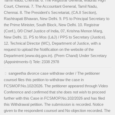
Tamil Nadu, Chennai. 6. The Registrar General, Madras High
Court, Chennai. 7. The Accountant General, Tamil Nadu,
Chennai. 8. The President's Secretariat, (CA.II Section),
Rashtrapati Bhawan, New Delhi. 9. PS to Principal Secretary to
the Prime Minister, South Block, New Delhi. 10. Registrar
(Conf.), 0/0 Chief Justice of India, 07, Krishna Menon Marg,
New Delhi. 11. PS to Mos (L&J) / PPS to Secretary (Justice).
12. Technical Director (MC), Department of Justice, with a
request to upload the Notification on the website of the
Department (www.doj.gov.in). (Prem Chand) Under Secretary
(Appointments-I) Tele: 2338 2978
sangeetha divorce case withdraw order / The petitioner
counsel files this petition to withdraw the case in
FCSMOP.No.102/2026. The petitioner appeared through Video
Conference and confirmed that she does not wish to proceed
further with this Case in FCSMOP.No.102/2026 and has filed
this Withdrawal petition. The submission is recorded. Notice
given to the respondent counsel and No objection recorded. The