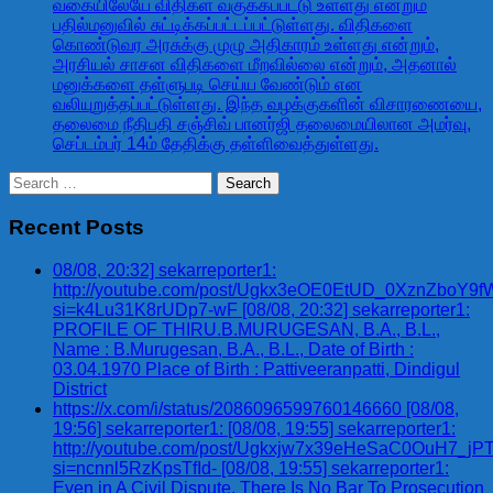
வகையிலேயே விதிகள் வகுக்கப்பட்டு உள்ளது என்றும்
பதில்மனுவில் சுட்டிக்கப்பட்டப்பட்டுள்ளது. விதிகளை
கொண்டுவர அரசுக்கு முழு அதிகாரம் உள்ளது என்றும்,
அரசியல் சாசன விதிகளை மீறவில்லை என்றும், அதனால்
மனுக்களை தள்ளுபடி செய்ய வேண்டும் என
வலியுறுத்தப்பட்டுள்ளது. இந்த வழக்குகளின் விசாரணையை,
தலைமை நீதிபதி சஞ்சிவ் பானர்ஜி தலைமையிலான அமர்வு,
செப்டம்பர் 14ம் தேதிக்கு தள்ளிவைத்துள்ளது.
Search
for:
Recent Posts
08/08, 20:32] sekarreporter1:
http://youtube.com/post/Ugkx3eOE0EtUD_0XznZbo
si=k4Lu31K8rUDp7-wF [08/08, 20:32] sekarreporter1:
PROFILE OF THIRU.B.MURUGESAN, B.A., B.L.,
Name : B.Murugesan, B.A., B.L., Date of Birth :
03.04.1970 Place of Birth : Pattiveeranpatti, Dindigul
District
https://x.com/i/status/2086096599760146660 [08/08,
19:56] sekarreporter1: [08/08, 19:55] sekarreporter1:
http://youtube.com/post/Ugkxjw7x39eHeSaC0OuH7_
si=ncnnl5RzKpsTfId- [08/08, 19:55] sekarreporter1:
Even in A Civil Dispute, There Is No Bar To Prosecution