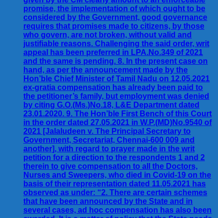
promise, the implementation of which ought to be
considered by the Government, good governance
requires that promises made to citizens, by those
who govern, are not broken, without valid and
justifiable reasons. Challenging the said order, writ
appeal has been preferred in LPA.No.349 of 2021
and the same is pending. 8. In the present case on
hand, as per the announcement made by the
Hon’ble Chief Minister of Tamil Nadu on 12.05.2021
ex-gratia compensation has already been paid to
the petitioner’s family, but employment was denied
by citing G.O.(Ms.)No.18, L&E Department dated
23.01.2020. 9. The Hon’ble First Bench of this Court
in the order dated 27.05.2021 in W.P.(MD)No.9540 of
2021 [Jalaludeen v. The Principal Secretary to
Government, Secretariat, Chennai-600 009 and
another], with regard to prayer made in the writ
petition for a direction to the respondents 1 and 2
therein to give compensation to all the Doctors,
Nurses and Sweepers, who died in Covid-19 on the
basis of their representation dated 11.05.2021 has
observed as under: “2. There are certain schemes
that have been announced by the State and in
several cases, ad hoc compensation has also been