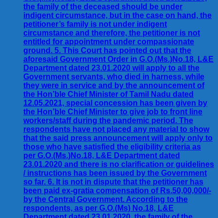
the family of the deceased should be under
indigent circumstance, but in the case on hand, the
petitioner’s family is not under indigent
circumstance and therefore, the petitioner is not
entitled for appointment under compassionate
ground. 5. This Court has pointed out that the
aforesaid Government Order in G.O.(Ms.)No.18, L&E
Department dated 23.01.2020 will apply to all the
Government servants, who died in harness, while
they were in service and by the announcement of
the Hon’ble Chief Minister of Tamil Nadu dated
12.05.2021, special concession has been given by
the Hon’ble Chief Minister to give job to front line
workers/staff during the pandemic period. The
respondents have not placed any material to show
that the said press announcement will apply only to
those who have satisfied the eligibility criteria as
per G.O.(Ms.)No.18, L&E Department dated
23.01.2020 and there is no clarification or guidelines
/ instructions has been issued by the Government
so far. 6. It is not in dispute that the petitioner has
been paid ex-gratia compensation of Rs.50,00,000/-
by the Central Government. According to the
respondents, as per G.O.(Ms) No.18, L&E
Department dated 23.01.2020, the family of the