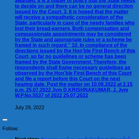
awarded. It is a matter of policy that the State needs
to decide on and there can be no general direction
issued by the Court. 3. It is hoped that the matter
will receive a sympathetic consideration of the
State, particularly in case of the needy families who
lost their bread-earners. Both compensation and
compassionate appointments may be considered
by the State and appropriate rules or a scheme be
framed in such regard.” 10. In compliance of the
directions issued by the Hon’ble First Bench of this
Court, so far no guidelines or scheme has been
framed by the State Government. Therefore, the
respondents shall frame necessary guidelines as
observed by the Hon’ble First Bench of this Court
and file a report before this Court on the next
hearing date. Post the matter on 10.08.2022 at 2.15
p.m. 25.07.2022 Jvm D.KRISHNAKUMAR, J. Jvm
W.P.No.5537 of 2022 25.07.2022
July 29, 2022
Follow: