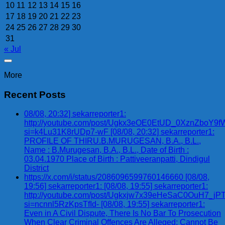
10
11
12
13
14
15
16
17
18
19
20
21
22
23
24
25
26
27
28
29
30
31
« Jul
More
Recent Posts
08/08, 20:32] sekarreporter1:
http://youtube.com/post/Ugkx3eOE0EtUD_0XznZbo
si=k4Lu31K8rUDp7-wF [08/08, 20:32] sekarreporter1:
PROFILE OF THIRU.B.MURUGESAN, B.A., B.L.,
Name : B.Murugesan, B.A., B.L., Date of Birth :
03.04.1970 Place of Birth : Pattiveeranpatti, Dindigul
District
https://x.com/i/status/2086096599760146660 [08/08,
19:56] sekarreporter1: [08/08, 19:55] sekarreporter1:
http://youtube.com/post/Ugkxjw7x39eHeSaC0OuH7_
si=ncnnl5RzKpsTfId- [08/08, 19:55] sekarreporter1:
Even in A Civil Dispute, There Is No Bar To Prosecution
When Clear Criminal Offences Are Alleged; Cannot Be