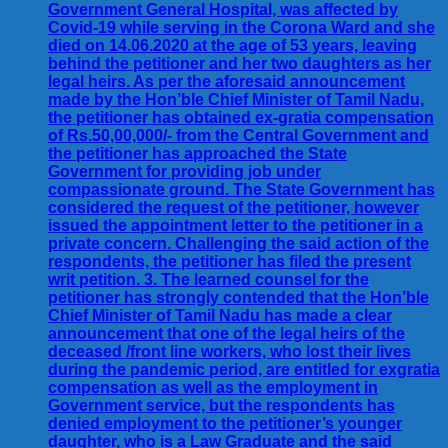
Government General Hospital, was affected by
Covid-19 while serving in the Corona Ward and she
died on 14.06.2020 at the age of 53 years, leaving
behind the petitioner and her two daughters as her
legal heirs. As per the aforesaid announcement
made by the Hon’ble Chief Minister of Tamil Nadu,
the petitioner has obtained ex-gratia compensation
of Rs.50,00,000/- from the Central Government and
the petitioner has approached the State
Government for providing job under
compassionate ground. The State Government has
considered the request of the petitioner, however
issued the appointment letter to the petitioner in a
private concern. Challenging the said action of the
respondents, the petitioner has filed the present
writ petition. 3. The learned counsel for the
petitioner has strongly contended that the Hon’ble
Chief Minister of Tamil Nadu has made a clear
announcement that one of the legal heirs of the
deceased /front line workers, who lost their lives
during the pandemic period, are entitled for exgratia
compensation as well as the employment in
Government service, but the respondents has
denied employment to the petitioner’s younger
daughter, who is a Law Graduate and the said