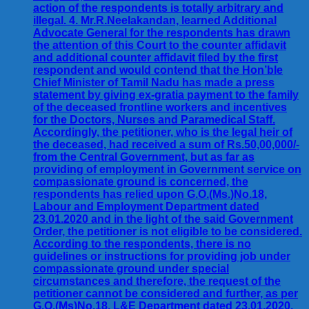
action of the respondents is totally arbitrary and
illegal. 4. Mr.R.Neelakandan, learned Additional
Advocate General for the respondents has drawn
the attention of this Court to the counter affidavit
and additional counter affidavit filed by the first
respondent and would contend that the Hon’ble
Chief Minister of Tamil Nadu has made a press
statement by giving ex-gratia payment to the family
of the deceased frontline workers and incentives
for the Doctors, Nurses and Paramedical Staff.
Accordingly, the petitioner, who is the legal heir of
the deceased, had received a sum of Rs.50,00,000/-
from the Central Government, but as far as
providing of employment in Government service on
compassionate ground is concerned, the
respondents has relied upon G.O.(Ms.)No.18,
Labour and Employment Department dated
23.01.2020 and in the light of the said Government
Order, the petitioner is not eligible to be considered.
According to the respondents, there is no
guidelines or instructions for providing job under
compassionate ground under special
circumstances and therefore, the request of the
petitioner cannot be considered and further, as per
G.O.(Ms)No.18, L&E Department dated 23.01.2020,