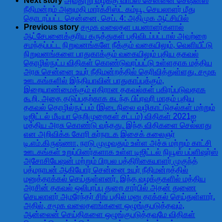
Next story
அவதூறு வழக்கு வாபஸ் சென்னை செஷன்ஸ்
நீதிமன்றம் அனுமதி மார்க்சிஸ்ட் கம்யூ. செயலாளர் மீது
தொடரப்பட்ட சென்னை, செப். 4: அதிமுக ஆட்சியில்
Previous story
சமூக வலைதள பயனாளர்களால்
ஆட்சேபனைக்குரிய கருத்துகள் பதிவிடப்பட்டால் அவற்றை
சமந்தப்பட்ட நிறுவனங்களே நீக்கும் வகையிலும், வெளியீட்டு
நிறுவனங்களை பாதுகாக்கும் வகையிலும் புதிய தகவல்
தொழில்நுட்ப விதிகள் கொண்டுவரப்பட்டு உள்ளதாக மத்திய
அரசு சென்னை உயர் நீதிமன்றத்தில் தெரிவித்துள்ளது. சமூக
ஊடகங்களில் இந்தியாவின் பாதுகாப்புக்கும்,
இறையாண்மைக்கும் எதிரான தகவல்கள் பகிரப்படுவதாக
கூறி, அதை தடுப்பதற்காக கடந்த பிப்ரவரி மாதம் புதிய
தகவல் தொழில்நுட்பம் (இடைநிலை வழிகாட்டுதல்கள் மற்றும்
டிஜிட்டல் மீடியா நெறிமுறைகள் சட்டம்) விதிகள் 2021ஐ
மத்திய அரசு கொண்டு வந்தது. இந்த விதிகளை செல்லாது
என அறிவிக்க கோரி கர்நாடக இசைக் கலைஞர்
டி.எம்.கிருஷ்ணா, நாடு முழுவதும் உள்ள அச்சு மற்றும் காட்சி
ஊடகங்கள் உறுப்பினர்களாக உள்ள டிஜிட்டல் நியூஸ் பப்ளிஷர்ஸ்
அசோசியேஷன் மற்றும் பிரபல பத்திரிகையாளர் முகுந்த்
பத்மநாபன் ஆகியோர் சென்னை உயர் நீதிமன்றத்தில்
மனுத்தாக்கல் செய்துள்ளனர். இந்த வழக்குகளில் மத்திய
அரசின் தகவல் ஒலிபரப்பு துறை சார்பில் அதன் துணை
செயலாளர் அமரேந்தர் சிங் பதில் மனு தாக்கல் செய்துள்ளார்.
அதில், சமூக வலைதளங்களை ஒழுங்குபடுத்தவும்,
ஆன்லைன் செய்திகளை ஒழுங்குபடுத்தவுமே விதிகள்