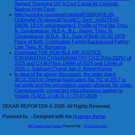
Termed “Dressing Up” A Civil Cause As Criminal:
Madras High Court
http://youtube.com/post/UgkxbgRXbHQANLsB-
fJnBiystW-7h-4kwgJ6?si=dIEC-SmY_mSNTEvG
[08/08, 19:14] sekarreporter1: Profile of Hon’ble Thiru.
N. Gunasekaran, M.B.A., B.L., Name: Thiru. N.
Gunasekaran, M.B.A., B.L. Date of Birth: 01.02.1976
Place of Birth: Coimbatore Family Background Father:
Late Thiru. R. Nanjappa
Dismissed THE HON’BLE MR.JUSTICE
D.BHARATHA CHAKRAVARTHY Crl.O.P.No.29257 of
2025 and Crl.M.P.Nos.19884 of 2025 and 12046 of
2026 1. Subhash Chand Jain 2. Ameet Kumar
In view of the above discussion, the order dated
30.11.2023 in Original Application No.751 of 2017 is
set aside and the writ petition stands allowed. No costs.
Consequently, connected miscellaneous petition is
closed. (S.M.S.,J.) (N.S.,J.) 27-07-2026
SEKAR REPORTER © 2026. All Rights Reserved.
Powered by
- Designed with the
Hueman theme
WP Twitter Auto Publish
Powered By :
XYZScripts.com