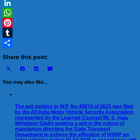
Gmail
LinkedIn
WhatsApp
Pinterest
Tumblr
Share
Share this post:
Share
Share
Share
Share
X
Facebook
LinkedIn
Email
on
on
on
on
(Twitter)
You may also like...
The writ petition in W.P. No.45674 of 2025 was filed
by the All India Motor Vehicle Security Association
represented by the Learned Counsel Mr. S. Haja
Mohideen Gisthi seeking a writ in the nature of
mandamus directing the State Transport
Department to enforce the affixation of HSRP on