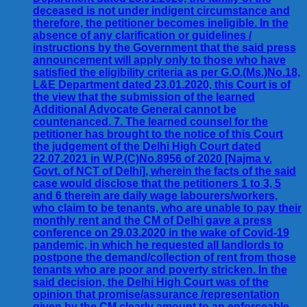
deceased is not under indigent circumstance and
therefore, the petitioner becomes ineligible. In the
absence of any clarification or guidelines /
instructions by the Government that the said press
announcement will apply only to those who have
satisfied the eligibility criteria as per G.O.(Ms.)No.18,
L&E Department dated 23.01.2020, this Court is of
the view that the submission of the learned
Additional Advocate General cannot be
countenanced. 7. The learned counsel for the
petitioner has brought to the notice of this Court
the judgement of the Delhi High Court dated
22.07.2021 in W.P.(C)No.8956 of 2020 [Najma v.
Govt. of NCT of Delhi], wherein the facts of the said
case would disclose that the petitioners 1 to 3, 5
and 6 therein are daily wage labourers/workers,
who claim to be tenants, who are unable to pay their
monthly rent and the CM of Delhi gave a press
conference on 29.03.2020 in the wake of Covid-19
pandemic, in which he requested all landlords to
postpone the demand/collection of rent from those
tenants who are poor and poverty stricken. In the
said decision, the Delhi High Court was of the
opinion that promise/assurance /representation
given by the CM clearly amount to an enforceable