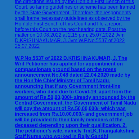
W.P.No.5537 of 2022 D.KRISHNAKUMAR, J. The
Writ Petitioner has applied for appointment on
compassionate ground based on the press
announcement No.048 dated 22.04.2020 made by
the Hon’ble Chief Minister of Tamil Nadu,
announcing that if any Government front-line
workers, who died due to Covid-19, apart from the
amount of Rs.50,00,000/- already announced by the
Central Government, the Government of Tamil Nadu
will pay the amount of Rs.50,00,000/- which was
increased from Rs.10,00,000/- and government job
will be provided to their family members of the
deceased depending upon their qualification. 2.
The petitioner’s wife, namely Tmt.K.Thangalakshmi,
Staff Nurse who worked in Rajiv Gandhi