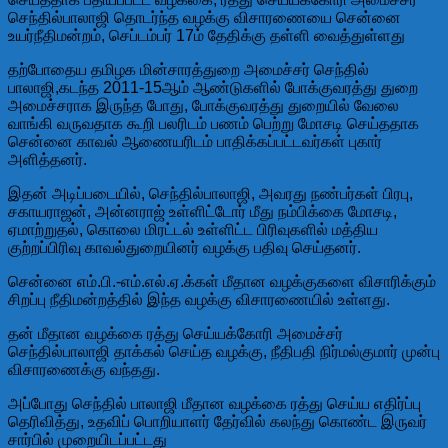
செந்தில்பாலாஜி தொடர்ந்த வழக்கு விசாரணையை சென்னை
உயர்நீதிமன்றம், செப்டம்பர் 17ம் தேதிக்கு தள்ளி வைத்துள்ளது
தற்போதைய தமிழக மின்சாரத்துறை அமைச்சர் செந்தில்
பாலாஜி,கடந்த 2011-15ஆம் ஆண்டுகளில் போக்குவரத்து துறை
அமைச்சராக இருந்த போது, போக்குவரத்து துறையில் வேலை
வாங்கி வருவதாக கூறி பலரிடம் பணம் பெற்று மோசடி செய்ததாக
சென்னை காவல் ஆணையரிடம் பாதிக்கப்பட்டவர்கள் புகார்
அளித்தனர்.
இதன் அடிப்படையில், செந்தில்பாலாஜி, அவரது நண்பர்கள் பிரபு,
சகாயராஜன், அன்னராஜ் உள்ளிட்டோர் மீது நம்பிக்கை மோசடி,
ஏமாற்றுதல், கொலை மிரட்டல் உள்ளிட்ட பிரிவுகளில் மத்திய
குற்றப்பிரிவு காவல்துறையினர் வழக்கு பதிவு செய்தனர்.
சென்னை எம்.பி.-எம்.எல்.ஏ.க்கள் மீதான வழக்குகளை விசாரிக்கும்
சிறப்பு நீதிமன்றத்தில் இந்த வழக்கு விசாரணையில் உள்ளது.
தன் மீதான வழக்கை ரத்து செய்யக்கோரி அமைச்சர்
செந்தில்பாலாஜி தாக்கல் செய்த வழக்கு, நீதிபதி நிர்மல்குமார் முன்பு
விசாரணைக்கு வந்தது.
அப்போது செந்தில் பாலாஜி மீதான வழக்கை ரத்து செய்ய எதிர்ப்பு
தெரிவித்து, உதவிப் பொறியாளர் தேர்வில் கலந்து கொண்ட இருவர்
சார்பில் முறையிடப்பட்டது