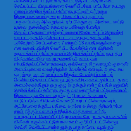
கொண்டு வரப்பட்டுள்ளதாகவும், ஒரு சட்டத்தால் தடை
செய்யப்பட்ட விஷயங்களை வெளியிடவோ, பரப்பவோ கூடாது
எனவும் தெரிவிக்கப்பட்டுள்ளது. நாட்டின் ஒற்றுமை
இறையாண்மைக்கு ஊறு விளைவிப்பது, நாட்டின்
பாதுகாப்புக்கு அச்சுறுத்தல் ஏற்படுத்துவது, அண்டை நாட்டு
உறவை குலைக்கும் தகவலை பகிர்வது போன்ற
செயல்பாடுகளை தடுக்கும் வகையிலேயே சட்டம் கொண்டு
வரப்பட்டதாக தெரிவிக்கப்பட்டது. ஓ.டி.டி. தளங்களில்
பதிவேற்றம் செய்பவற்றை 7 மற்றும் 13 வயதினருக்கானது
என வகைப்படுத்தி வெளியிட வேண்டும் என விதிகள்
உருவாக்கப்பட்டுள்ளதாகவும் தெரிவிக்கப்பட்டுள்ளது. புதிய
விதிகளின் கீழ் மூன்று குறைதீர் அமைப்புகள்
ஏற்படுத்தப்பட்டுள்ளதாகவும், ஒவ்வொரு நிறுவனமும் குறைதீர்
அமைப்புகளை வைத்திருக்க வேண்டும் எனவும், அவை சுய
ஒழுங்குமுறை அமைப்பாக இருக்க வேண்டும் என்றும்
தெளிவுபடுத்தப்பட்டுள்ளது. இதுதவிர தகவல் ஒலிபரப்பு துறை
அமைச்சகத்திலும் ஒரு குழு இருக்கும் என்றும் பதில் மனுவில்
தெரிவிக்கப்பட்டுள்ளது. சமுக வலைதளங்கள் மட்டுமல்லாமல்,
இணையதள சேவை வழங்கும் நிறுவனங்களையும்
கட்டுப்படுத்த விதிகள் கொண்டு வரப்பட்டுள்ளதாகவும்,
ஆட்சேபனைக்குரிய பதிவை அரசோ அல்லது நீதிமன்றமோ
தான் நீக்கும் வகையில் இருந்த விதிகளை மாற்றி,
சம்பந்தப்பட்ட வெளியீட்டு நிறுவனங்களே முடக்கும் வகையில்
விதிகள் வகுக்கப்பட்டுள்ளதாகவும் குறிப்பிடப்பட்டுள்ளது.
செய்தி வெளியீட்டாளர்களுக்கு பாதுகாப்பை வழங்கும்