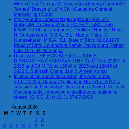
When Clear Criminal Offences Are Alleged; Cannot Be
Termed “Dressing Up” A Civil Cause As Criminal:
Madras High Court
http://youtube.com/post/UgkxbgRXbHQANLsB-
fJnBiystW-7h-4kwgJ6?si=dIEC-SmY_mSNTEvG
[08/08, 19:14] sekarreporter1: Profile of Hon’ble Thiru.
N. Gunasekaran, M.B.A., B.L., Name: Thiru. N.
Gunasekaran, M.B.A., B.L. Date of Birth: 01.02.1976
Place of Birth: Coimbatore Family Background Father:
Late Thiru. R. Nanjappa
Dismissed THE HON’BLE MR.JUSTICE
D.BHARATHA CHAKRAVARTHY Crl.O.P.No.29257 of
2025 and Crl.M.P.Nos.19884 of 2025 and 12046 of
2026 1. Subhash Chand Jain 2. Ameet Kumar
In view of the above discussion, the order dated
30.11.2023 in Original Application No.751 of 2017 is
set aside and the writ petition stands allowed. No costs.
Consequently, connected miscellaneous petition is
closed. (S.M.S.,J.) (N.S.,J.) 27-07-2026
August 2026
M
T
W
T
F
S
S
1
2
3
4
5
6
7
8
9