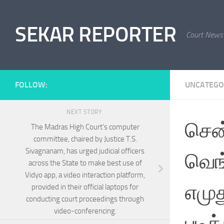
Skip to content
SEKAR REPORTER
Court News
FOLLOW:
UNCATEGO
NEXT STORY
சென்
The Madras High Court’s computer
committee, chaired by Justice T.S.
Sivagnanam, has urged judicial officers
வெங்
across the State to make best use of
Vidyo app, a video interaction platform,
எமுத
provided in their official laptops for
conducting court proceedings through
video-conferencing.
படிக