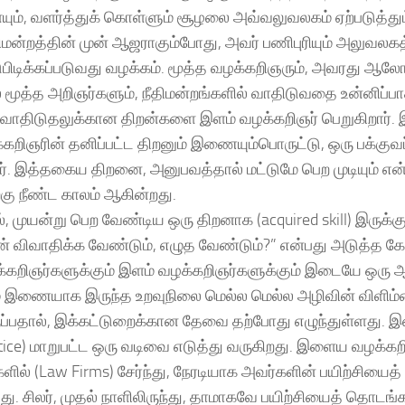
ும், வளர்த்துக் கொள்ளும் சூழலை அவ்வலுவலகம் ஏற்படுத்தும
திமன்றத்தின் முன் ஆஜராகும்போது, அவர் பணிபுரியும் அலுவலகத
ுபிடிக்கப்படுவது வழக்கம். மூத்த வழக்கறிஞரும், அவரது ஆல
ூத்த அறிஞர்களும், நீதிமன்றங்களில் வாதிடுவதை உன்னிப்ப
வாதிடுதலுக்கான திறன்களை இளம் வழக்கறிஞர் பெறுகிறார். 
கறிஞரின் தனிப்பட்ட திறனும் இணையும்பொருட்டு, ஒரு பக்குவப
ர். இத்தகைய திறனை, அனுபவத்தால் மட்டுமே பெற முடியும் 
ு நீண்ட காலம் ஆகின்றது.
், முயன்று பெற வேண்டிய ஒரு திறனாக (acquired skill) இருக்
ஏன் விவாதிக்க வேண்டும், எழுத வேண்டும்?” என்பது அடுத்த கே
்கறிஞர்களுக்கும் இளம் வழக்கறிஞர்களுக்கும் இடையே ஒரு 
ம் இணையாக இருந்த உறவுநிலை மெல்ல மெல்ல அழிவின் விளிம்
்பதால், இக்கட்டுறைக்கான தேவை தற்போது எழுந்துள்ளது. இன்ற
tice) மாறுபட்ட ஒரு வடிவை எடுத்து வருகிறது. இளைய வழக்கற
ளில் (Law Firms) சேர்ந்து, நேரடியாக அவர்களின் பயிற்சியைத
டது. சிலர், முதல் நாளிலிருந்து, தாமாகவே பயிற்சியைத் தொடங்க