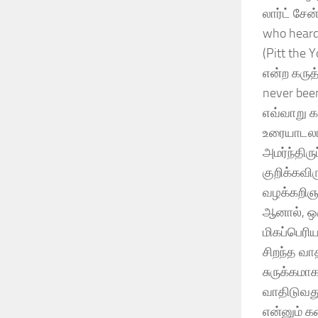
லார்ட் சேன
who heard
(Pitt the 
என்ற கருத
never bee
எவ்வாறு கற
உரையாடலாக
அமர்ந்திர
குறிக்கவி
வழக்கறிஞர
ஆனால், ஒர
மிகப்பெரி
சிறந்த வா
சுருக்கமா
வாதிடுவத
என்னும் க