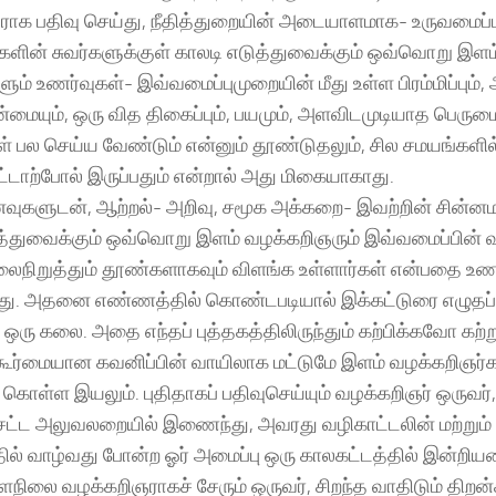
ாக பதிவு செய்து, நீதித்துறையின் அடையாளமாக- உருவமைப்பா
்களின் சுவர்களுக்குள் காலடி எடுத்துவைக்கும் ஒவ்வொறு இள
ம் உணர்வுகள்- இவ்வமைப்புமுறையின் மீது உள்ள பிரம்மிப்பும்,
்மையும், ஒரு வித திகைப்பும், பயமும், அளவிடமுடியாத பெருமை
பல செய்ய வேண்டும் என்னும் தூண்டுதலும், சில சமயங்களி
ிட்டாற்போல் இருப்பதும் என்றால் அது மிகையாகாது.
வுகளுடன், ஆற்றல்- அறிவு, சமூக அக்கறை- இவற்றின் சின்ன
த்துவைக்கும் ஒவ்வொறு இளம் வழக்கறிஞரும் இவ்வமைப்பின் வ
லைநிறுத்தும் தூண்களாகவும் விளங்க உள்ளார்கள் என்பதை உண
. அதனை எண்ணத்தில் கொண்டபடியால் இக்கட்டுரை எழுதப்ப
 ஒரு கலை. அதை எந்தப் புத்தகத்திலிருந்தும் கற்பிக்கவோ 
 கூர்மையான கவனிப்பின் வாயிலாக மட்டுமே இளம் வழக்கறிஞர
் கொள்ள இயலும். புதிதாகப் பதிவுசெய்யும் வழக்கறிஞர் ஒருவர்
சட்ட அலுவலறையில் இணைந்து, அவரது வழிகாட்டலின் மற்றும் பயி
தில் வாழ்வது போன்ற ஓர் அமைப்பு ஒரு காலகட்டத்தில் இன்ற
ளநிலை வழக்கறிஞராகச் சேரும் ஒருவர், சிறந்த வாதிடும் திற