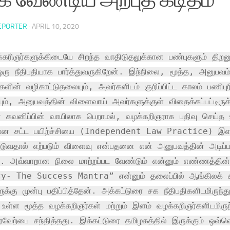
EPORTER
·
APRIL 10, 2020
கரிஞர்களுக்கிடையே சிறந்த வாதிடுதலுக்கான பண்புகளும் திற
ு நீதிபதியாக பார்த்துவருகிறேன். இந்நிலை, மூத்த, அனுபவம்
களின் வழிகாட்டுதலையும், அவர்களிடம் குறிப்பிட்ட காலம் பணிபு
ம், அனுபவத்தின் விளைவாய் அவர்களுக்குள் விதைக்கப்பட்டிருக்
 கவனிப்பின் வாயிலாக பெறாமல், வழக்கறிஞராக பதிவு செய்த 
யான சட்ட பயிற்ச்சியை (Independent Law Practice) இளம
டுவதால் எற்படும் விளைவு என்பதனை என் அனுபவத்தின் அடிப்ப
். அவ்வாறான நிலை மாற்றப்பட வேண்டும் என்னும் எண்ணத்தின்
y- The Success Mantra” என்னும் தலைப்பில் ஆங்கிலக் 
ுக்கு முன்பு பதிப்பித்தேன். அக்கட்டுரை சக நீதிபதிகளிடமிருந்த
 உள்ள மூத்த வழக்கறிஞர்கள் மற்றும் இளம் வழக்கறிஞர்களிடமிருந
வேற்பை சந்தித்தது. இக்கட்டுரை தமிழகத்தில் இருக்கும் ஒவ்