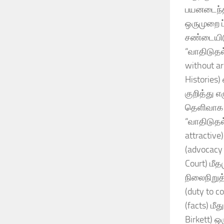
பயனடைந்த
ஒருமுறை ப
சண்டையிடும
“வாதிடுதல
without a
Histories
குறித்து எ
தெளிவாக இ
“வாதிடுதல
attractiv
(advocacy
Court) மீ
நிலைநிறுத
(duty to c
(facts) மீ
Birkett) ஒ