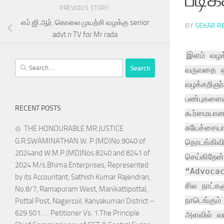
PREVIOUS STORY
எம்.ஜி.ஆர். கொலை முயற்சி வழக்கு senior
BY
SEKAR R
advt n TV for Mr rada
இளம் வழக்
Search
வருவதை ஒர
for:
வழக்கறிஞர்
பண்புகளையு
RECENT POSTS
கூர்மையான
சுயேச்சை
THE HONOURABLE MR.JUSTICE
G.R.SWAMINATHAN W. P.(MD)No.9040 of
தொடங்கிவி
2024and W.M.P.(MD)Nos.8240 and 8241 of
செய்கிறேன
2024 M/s.Bhima Enterprises, Represented
“Advocac
by its Accountant, Sathish Kumar Rajendran,
சில நாட்கள
No.8/7, Ramapuram West, Manikattipottal,
நாடெங்கும்
Pottal Post, Nagercoil, Kanyakumari District –
629 501. … Petitioner Vs. 1.The Principle
அளவில் வர