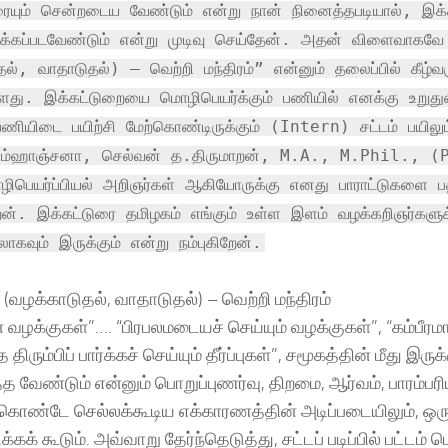
ையும் சென்றடைய வேண்டும் என்று நான் நினைத்தபடியால், இக்க
க்கப்படவேண்டும் என்று முடிவு செய்தேன். அதன் விளைவாகவே
ல், வாதாடுதல்) – வெற்றி மந்திரம்” என்னும் தலைப்பில் கீழ்வர
ளது. இக்கட்டுறையை மொழிபெயர்க்கும் பணியில் எனக்கு உறு
பணியிடை பயிற்சி மேற்கொண்டிருக்கும் (Intern) சட்டம் பயில
ிம்ஹாஞ்சனா, செல்வன் த.திருமாறன், M.A., M.Phil., (
ொழிபெயர்ப்பியல் அறிஞர்கள் ஆகியோருக்கு எனது பாராட்டுகளை ப
ிறென். இக்கட்டுரை தமிழகம் எங்கும் உள்ள இளம் வழக்கறிஞர்களு
லாகவும் இருக்கும் என்று நம்புகிறேன்.
 (வழக்காடுதல், வாதாடுதல்) – வெற்றி மந்திரம்
 வழக்குகள்”…. “பிரபலமடையச் செய்யும் வழக்குகள்”, “கம்பீர
திரும்பிப் பார்க்கச் செய்யும் தீர்ப்புகள்”, சமூகத்தின் மீது இர
த வேண்டும் என்னும் பொறுப்புணர்வு, திறமை, ஆர்வம், பாரம்பரி
 கொண்டே செல்லக்கூடிய எக்காரணத்தின் அடிப்படையிலும், ஒர
்கக் கூடும். அவ்வாறு தேர்ந்தெடுத்து, சட்டப் படிப்பில் பட்டம் பெ