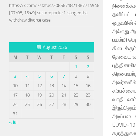
நினைக்கின
https://x.com/i/status/2085671821387714946
[07/08, 15:49] sekarreporter1: sangeetha
தனிப்பட்ட
withdraw divorce case
ஒருவரின் 
அல்லது அன
பயிற்சி 
August 2026
கிடைக்கும
தேவையாக 
M
T
W
T
F
S
S
புத்திசால
1
2
திறமையற்ற
3
4
5
6
7
8
9
அவர்களில் 
10
11
12
13
14
15
16
சுயேச்சைய
17
18
19
20
21
22
23
வாதிடலாம்
24
25
26
27
28
29
30
இருப்பினு
31
அடிப்படை
« Jul
COVID-19 
கருத்துகள