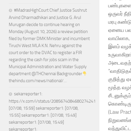
பண்புகளைய
#MadrasHighCourt Chief Justice Sushrut
ஒருவர் நீ
Arvind Dharmadhikari and Justice G. Arul
மரபு கண்ட
Murugan decide to continue hearing on
ஏனைய பல ம
Monday (August 10, 2026) a review petition
வாயிலாக, 
filed by former DMK Minister and incumbent
Tiruchi West MLA K.N. Nehru against the
இளம் வழக்
court order to the DVAC to register a FIR
உருவாகிறா
regarding the cash for jobs scam in the
அடைவதற்க
Municipal Administration and Water Supply
“வாதிடுதல
department @THChennai Backgrounder
குறித்து 
thehindu.com/news/national/…
மூத்த வழக
sekarreporter1:
சீடனுக்கு
https://x.com/i/status/2085674084680274241
கொண்டிருப
[07/08, 15:59] sekarreporter1: [07/08,
(Law Prac
15:55] sekarreporter1: [07/08, 15:49]
நிறுவனங்க
sekarreporter1: [07/08, 15:49]
வந்துவிட்
sekarreporter1: