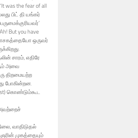
It was the fear of all
து பிட் தி யங்கர்
 பெருமைக்குரியவர்’
Ah! But you have
டி வாசகத்தையோ ஒருவர்
ுக்கிறது.
ின் சாரம், எதிரே
ளும் அவை
ஒரு திறமையற்ற
்து போகின்றன.
ist) கொண்டும்கூட
 அவற்றைச்
ிலை, வாதிடுதல்
ஞரின் முகத்தையும்