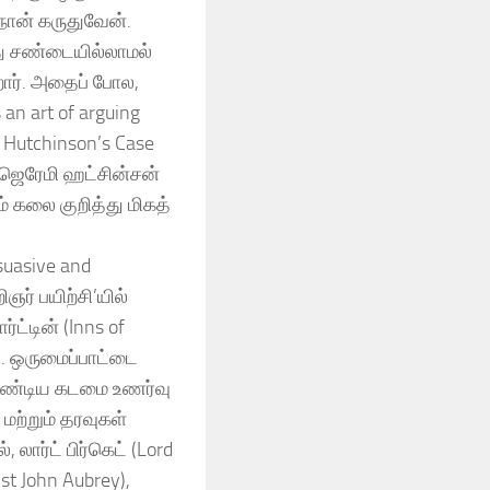
ான் கருதுவேன்.
இது சண்டையில்லாமல்
்றார். அதைப் போல,
an art of arguing
 Hutchinson’s Case
் ஜெரேமி ஹட்சின்சன்
ம் கலை குறித்து மிகத்
suasive and
ர் பயிற்சி’யில்
ட்டின் (Inns of
ு. ஒருமைப்பாட்டை
கவேண்டிய கடமை உணர்வு
 மற்றும் தரவுகள்
லார்ட் பிர்கெட் (Lord
ist John Aubrey),