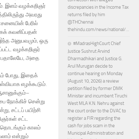
். இளம் வழக்கறிஞர்
discrepancies in the Income Tax
்திலிருந்து அவரது
returns filed by him
@THChennai
ோசனையின் பேரில்
thehindu.com/news/national/…
ாகக் கவனிப்பதன்
இந்த அனுபவமும், ஒரு
#MadrasHighCourt Chief
்பட்ட வழக்கறிஞர்
Justice Sushrut Arvind
என்பதாலேயே, அதை
Dharmadhikari and Justice G.
Arul Murugan decide to
continue hearing on Monday
கும் போது, இதைக்
(August 10, 2026) a review
ள்வியாக எழக்கூடும்.
petition filed by former DMK
ஆசானுக்கும்–
Minister and incumbent Tiruchi
பை நோக்கிச் சென்று
West MLA K.N. Nehru against
ு, சட்டப் பயிற்சி
the court order to the DVAC to
ிஞர்கள் சட்ட
register a FIR regarding the
cash for jobs scam in the
் தொடங்கும் காலம்
Municipal Administration and
லாம் என்றும்