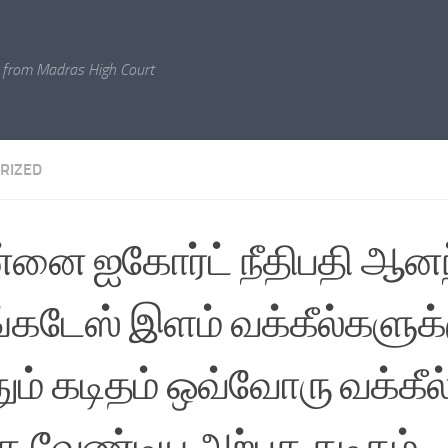
 from Madras High Court
RIZED
னை ஐகோர்ட் நீதிபதி ஆனந்
கடேஸ் இளம் வக்கீல்களுக்
ும் கடிதம் ஒவ்வோரு வக்கீல
்க வேண்டிய அற்புத கடிதம்