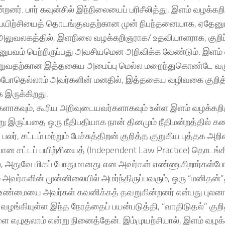
்றனர். பார் கவுன்சில் இந்நிலையைப் பரிசீலித்து, இளம் வழக்க
 பயிற்சியைத் தொடங்குவதற்கான முன் நிபந்தனையாக, ஏதேனும
அலுவலகத்தில், இளநிலை வழக்கறிஞராக/ உதவியாளராக, குறிப்பி
ுபவம் பெற்றிருப்பது அவசியமென அறிவிக்க வேண்டும். இளம்
பெறுவதற்கான இத்தகைய அமைப்பு மெல்ல மறைந்துகொண்டே வருவ
்போதெல்லாம் அவர்களின் மனதில், இத்தகைய வழிவகை குறித்
இருக்கிறது.
ிகளாகவும், கூரிய அறிவுடையவர்களாகவும் உள்ள இளம் வழக்கறி
ு இருப்பதை ஒரு நீதிபதியாக நான் தினமும் நீதிமன்றத்தில் கண
பலர், சட்டம் மற்றும் பேச்சுத்திறன் குறித்த குறுகிய புத்தக 
ான சட்டப் பயிற்சியைத் (Independent Law Practice) தொடங்கி
, அதுவே மிகப் போதுமானது என அவர்கள் எண்ணுகிறார்கள்போ
ம் அவர்களின் முன்னிலையில் அமர்ந்திருப்பவரும், ஒரு “மனிதன்
 உண்மையை அவர்கள் கவனிக்கத் தவறுகின்றனர் என்பது புலன
வழங்கியுள்ள இந்த நேரத்தைப் பயன்படுத்தி, “வாதிடுதல்” குற
ை எழுதலாம் என்று நினைத்தேன். இம்முயற்சியால், இளம் வழக்