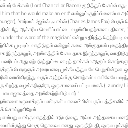
்ஸிலர் பேக்கன் (Lord Chancellor Bacon) குறித்துப் பேசும்போது: ‘
 him that he would make an end’ என்னும் குறிப்பினையோ அல்ல
Younger), ‘சார்லஸ் ஜேம்ஸ் ஃபாக்ஸ் (Charles James Fox) பெரும்
்தின் மீது ஆச்சரிய வெளிப்பாட்டை வழங்கியதற்கான பதிலாக, ‘
n under the word of the magician’ என்று உதிர்த்த நெற்றிய
்பிக்க முடியும். வாதிடுதல் என்னும் கலை அங்குதான் புதைந்திர
 இருந்தாலும், அரங்கத்தில் பேசுவதாக இருந்தாலும், வாதிடுதல
ுப்பவரிடம் அது ஏற்படுத்தும் உடனடித் தாக்கமே ஆகும். சொற்க
ருக்கும் பொருளும் அரையளவு முக்கியத்துவமே பெறுகின்றன. 
ின் வாயிலிருந்து வரும் ஆற்றல்மிகு சொற்கள் வாயிலேயே மடிந
ு சிறந்த வழக்கறிஞரோ, ஒரு சலவைப் பட்டியலைக் (Laundry L
ய மாயாஜாலத்தை அரங்கேற்றிவிடுவார்.”
தங்களை உருவாக்கும் பண்புகள் யாவை? பின்வரும் பத்திகளில்
கக் சொல்லுகிறேன்.
ு என்பது வாக்குவாதத்தில் ஈடுபடுவது அல்ல. அத்தகைய மனந
லையிலிருந்து வெகு தொலைவானது. ஒரு நீதிபதி, ஒரு வழக்கறி