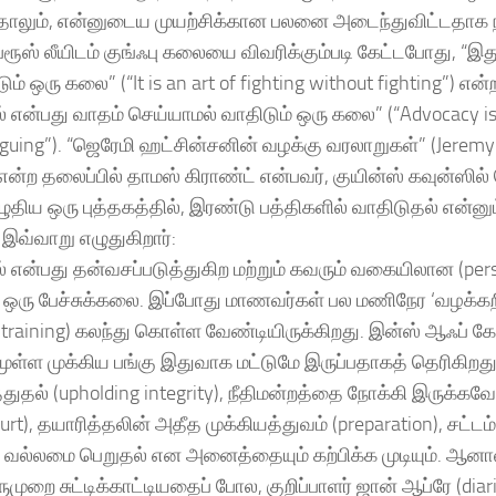
ாலும், என்னுடைய முயற்சிக்கான பலனை அடைந்துவிட்டதாக ந
்ரூஸ் லீயிடம் குங்ஃபு கலையை விவரிக்கும்படி கேட்டபோது, “
் ஒரு கலை” (“It is an art of fighting without fighting”) என
் என்பது வாதம் செய்யாமல் வாதிடும் ஒரு கலை” (“Advocacy is 
rguing”). “ஜெரேமி ஹட்சின்சனின் வழக்கு வரலாறுகள்” (Jeremy
) என்ற தலைப்பில் தாமஸ் கிராண்ட் என்பவர், குயின்ஸ் கவுன்ஸில
ழுதிய ஒரு புத்தகத்தில், இரண்டு பத்திகளில் வாதிடுதல் என்னு
வ்வாறு எழுதுகிறார்:
் என்பது தன்வசப்படுத்துகிற மற்றும் கவரும் வகையிலான (per
e) ஒரு பேச்சுக்கலை. இப்போது மாணவர்கள் பல மணிநேர ‘வழக்கறிஞ
 training) கலந்து கொள்ள வேண்டியிருக்கிறது. இன்ஸ் ஆஃப் கோர்
தமுள்ள முக்கிய பங்கு இதுவாக மட்டுமே இருப்பதாகத் தெரிகிறத
்துதல் (upholding integrity), நீதிமன்றத்தை நோக்கி இருக்
ourt), தயாரித்தலின் அதீத முக்கியத்துவம் (preparation), சட்டம்
து வல்லமை பெறுதல் என அனைத்தையும் கற்பிக்க முடியும். ஆனால், 
ருமுறை சுட்டிக்காட்டியதைப் போல, குறிப்பாளர் ஜான் ஆப்ரே (diar