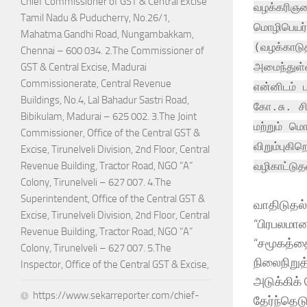
Chief Commissioner of GST & Central Excise
வழக்கரிஞர
Tamil Nadu & Puducherry, No.26/1,
மொழிபெயர்
Mahatma Gandhi Road, Nungambakkam,
(வழக்காடுத
Chennai – 600 034. 2.The Commissioner of
அமைந்துள்
GST & Central Excise, Madurai
Commissionerate, Central Revenue
என்னிடம் 
Buildings, No.4, Lal Bahadur Sastri Road,
கோ.சு. ச
Bibikulam, Madurai – 625 002. 3.The Joint
மற்றும் ம
Commissioner, Office of the Central GST &
விறும்புக
Excise, Tirunelveli Division, 2nd Floor, Central
வழிகாட்டுத
Revenue Building, Tractor Road, NGO “A”
Colony, Tirunelveli – 627 007. 4.The
Superintendent, Office of the Central GST &
வாதிடுதல்
Excise, Tirunelveli Division, 2nd Floor, Central
“பிரபலமான
Revenue Building, Tractor Road, NGO “A”
“சமூகத்தை 
Colony, Tirunelveli – 627 007. 5.The
நிலைநிறுத்
Inspector, Office of the Central GST & Excise,
அடுக்கிக்
https://www.sekarreporter.com/chief-
தேர்ந்தெடுக