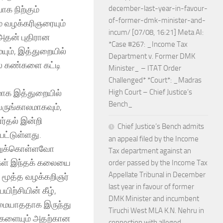
க நிற்கும்
december-last-year-in-favour-
of-former-dmk-minister-and-
ம் வழக்கரிஞரையும்
incum/ [07/08, 16:21] Meta AI:
 அதன் புதிரான
*Case #267: _Income Tax
யும், இத்துறையில்
Department v. Former DMK
ல் கண்களை கட்டி
Minister_ – ITAT Order
Challenged* *Court*: _Madras
மாக இத்துறையில்
High Court – Chief Justice’s
Bench_
ருங்காலமாகவும்,
ர்தல் இன்றி
Chief Justice’s Bench admits
ட்டுள்ளது.
an appeal filed by the Income
கற்றுக்கொள்ளவோ
Tax department against an
்கள் இந்தக் கலையை
order passed by the Income Tax
Appellate Tribunal in December
, மூத்த வழக்கறிஞர்
last year in favour of former
ற்சியின் கீழ்,
DMK Minister and incumbent
ியமையாததாக இருந்து
Tiruchi West MLA K.N. Nehru in
ன்களையும் அதற்கான
connection with alleged