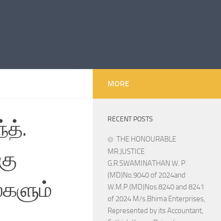
MORE
RECENT POSTS
த்.
THE HONOURABLE
கு
MR.JUSTICE
G.R.SWAMINATHAN W. P.
(MD)No.9040 of 2024and
்களும்
W.M.P.(MD)Nos.8240 and 8241
of 2024 M/s.Bhima Enterprises,
Represented by its Accountant,