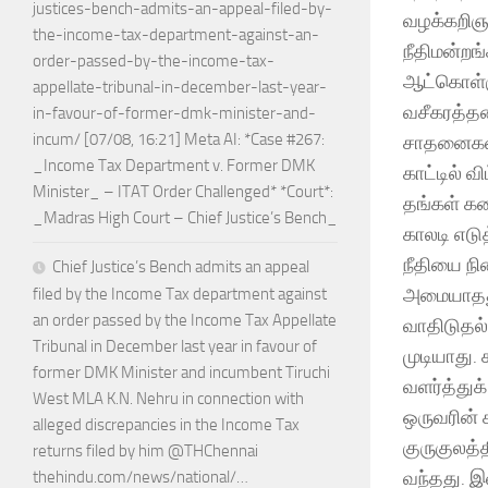
justices-bench-admits-an-appeal-filed-by-
வழக்கறிஞர
the-income-tax-department-against-an-
நீதிமன்றங
order-passed-by-the-income-tax-
ஆட்கொள்ளு
appellate-tribunal-in-december-last-year-
வசீகரத்தன
in-favour-of-former-dmk-minister-and-
incum/ [07/08, 16:21] Meta AI: *Case #267:
சாதனைகள் 
_Income Tax Department v. Former DMK
காட்டில் வ
Minister_ – ITAT Order Challenged* *Court*:
தங்கள் கன
_Madras High Court – Chief Justice’s Bench_
காலடி எடு
நீதியை நி
Chief Justice’s Bench admits an appeal
அமையாதது
filed by the Income Tax department against
an order passed by the Income Tax Appellate
வாதிடுதல்
Tribunal in December last year in favour of
முடியாது.
former DMK Minister and incumbent Tiruchi
வளர்த்துக
West MLA K.N. Nehru in connection with
ஒருவரின் 
alleged discrepancies in the Income Tax
குருகுலத்
returns filed by him @THChennai
வந்தது. இ
thehindu.com/news/national/…