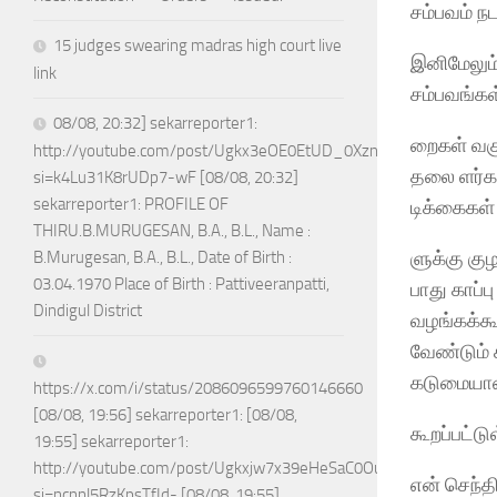
சம்பவம் ந
15 judges swearing madras high court live
இனிமேலும்
link
சம்பவங்கள
08/08, 20:32] sekarreporter1:
றைகள் வகுக
http://youtube.com/post/Ugkx3eOE0EtUD_0XznZboY9fWW4ASX
தலை ளர்கள
si=k4Lu31K8rUDp7-wF [08/08, 20:32]
sekarreporter1: PROFILE OF
டிக்கைகள்
THIRU.B.MURUGESAN, B.A., B.L., Name :
ளுக்கு கு
B.Murugesan, B.A., B.L., Date of Birth :
03.04.1970 Place of Birth : Pattiveeranpatti,
பாது காப்ப
Dindigul District
வழங்கக்கூ
வேண்டும் 
கடுமைய
https://x.com/i/status/2086096599760146660
[08/08, 19:56] sekarreporter1: [08/08,
கூறப்பட்டு
19:55] sekarreporter1:
http://youtube.com/post/Ugkxjw7x39eHeSaC0OuH7_jPTEoGVA
என் செந்த
si=ncnnl5RzKpsTfId- [08/08, 19:55]