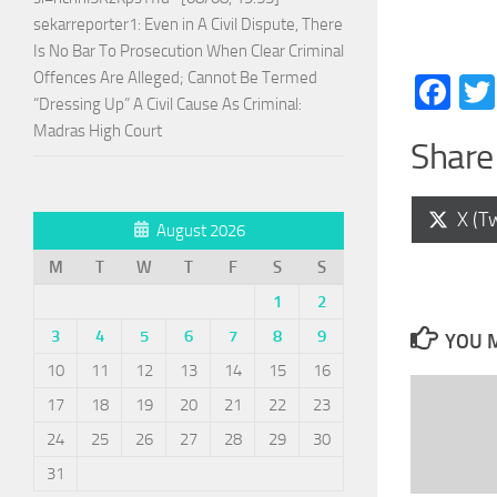
sekarreporter1: Even in A Civil Dispute, There
Is No Bar To Prosecution When Clear Criminal
Offences Are Alleged; Cannot Be Termed
Fa
“Dressing Up” A Civil Cause As Criminal:
Madras High Court
Share 
Shar
X (Tw
August 2026
on
M
T
W
T
F
S
S
1
2
3
4
5
6
7
8
9
YOU M
10
11
12
13
14
15
16
17
18
19
20
21
22
23
24
25
26
27
28
29
30
31