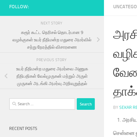
FOLLOW:
UNCATEGO
NEXT STORY
அரசி
கரூர் கூட்ட நெரிசல் தொடர்பான 9
வழக்குகள் உயர் நீதிமன்ற மதுரை அமர்வில்
சற்று நேரத்தில் விசாரணை
வழிக
PREVIOUS STORY
வேண
உயர் நீதிமன்ற மதுரை அமர்வை அணுக
நீதிபதிகள் வேல்முருகன் மற்றும் அருள்
முருகன் அடங்கி அமர்வு அறிவுறுத்தல்
தாக்
Search
BY
SEKAR R
for:
அரசிய
RECENT POSTS
சென்னை ஐக