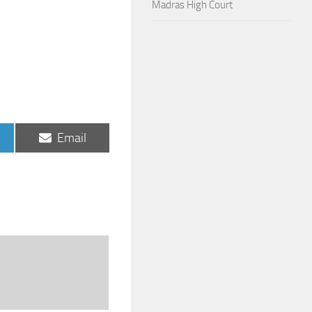
Madras High Court
Share
Email
on