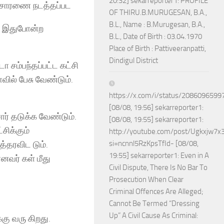
20:32] sekarreporter1: PROFILE
விசாரணை நடத்தப்பட
OF THIRU.B.MURUGESAN, B.A.,
B.L., Name : B.Murugesan, B.A.,
ிக இதுபோன்ற
B.L., Date of Birth : 03.04.1970
Place of Birth : Pattiveeranpatti,
Dindigul District
ா சம்பந்தப்பட்ட கட்சி
வில் பேசு வேண்டும்.
https://x.com/i/status/208609659
[08/08, 19:56] sekarreporter1:
் தடுக்க வேண்டும்.
[08/08, 19:55] sekarreporter1:
சிக்கும்
http://youtube.com/post/Ugkxjw
்தரவிட டும்.
si=ncnnl5RzKpsTfId- [08/08,
19:55] sekarreporter1: Even in A
னவர் கள் மீது
Civil Dispute, There Is No Bar To
Prosecution When Clear
Criminal Offences Are Alleged;
Cannot Be Termed “Dressing
Up” A Civil Cause As Criminal:
கு வரு கிறது.