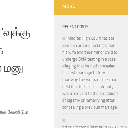
MORE
RECENT POSTS
வுக்கு
Madras High Court has set
க
aside an order directing a man,
his wife and their minor child to
undergo DNA testing in a case
் மனு
alleging that he had concealed
his first marriage before
marrying the woman. The court
held that the child’s paternity
was irrelevant to the allegations
of bigamy or remarrying after
concealing a previous marriage.
க்க வேண்டும்
https://x.com/i/status/208628129