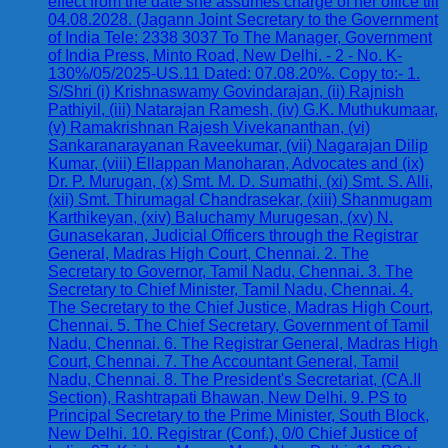
effect from the date she assumes charge of her office till
04.08.2028. (Jagann Joint Secretary to the Government
of India Tele: 2338 3037 To The Manager, Government
of India Press, Minto Road, New Delhi. - 2 - No. K-
130%/05/2025-US.11 Dated: 07.08.20%. Copy to:- 1.
S/Shri (i) Krishnaswamy Govindarajan, (ii) Rajnish
Pathiyil, (iii) Natarajan Ramesh, (iv) G.K. Muthukumaar,
(v) Ramakrishnan Rajesh Vivekananthan, (vi)
Sankaranarayanan Raveekumar, (vii) Nagarajan Dilip
Kumar, (viii) Ellappan Manoharan, Advocates and (ix)
Dr. P. Murugan, (x) Smt. M. D. Sumathi, (xi) Smt. S. Alli,
(xii) Smt. Thirumagal Chandrasekar, (xiii) Shanmugam
Karthikeyan, (xiv) Baluchamy Murugesan, (xv) N.
Gunasekaran, Judicial Officers through the Registrar
General, Madras High Court, Chennai. 2. The
Secretary to Governor, Tamil Nadu, Chennai. 3. The
Secretary to Chief Minister, Tamil Nadu, Chennai. 4.
The Secretary to the Chief Justice, Madras High Court,
Chennai. 5. The Chief Secretary, Government of Tamil
Nadu, Chennai. 6. The Registrar General, Madras High
Court, Chennai. 7. The Accountant General, Tamil
Nadu, Chennai. 8. The President's Secretariat, (CA.II
Section), Rashtrapati Bhawan, New Delhi. 9. PS to
Principal Secretary to the Prime Minister, South Block,
New Delhi. 10. Registrar (Conf.), 0/0 Chief Justice of