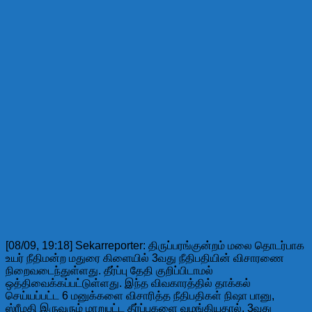
[08/09, 19:18] Sekarreporter: திருப்பரங்குன்றம் மலை தொடர்பாக
உயர் நீதிமன்ற மதுரை கிளையில் 3வது நீதிபதியின் விசாரணை
நிறைவடைந்துள்ளது. தீர்ப்பு தேதி குறிப்பிடாமல்
ஒத்திவைக்கப்பட்டுள்ளது. இந்த விவகாரத்தில் தாக்கல்
செய்யப்பட்ட 6 மனுக்களை விசாரித்த நீதிபதிகள் நிஷா பானு,
ஸ்ரீமதி இருவரும் மாறுபட்ட தீர்ப்புகளை வழங்கியதால், 3வது