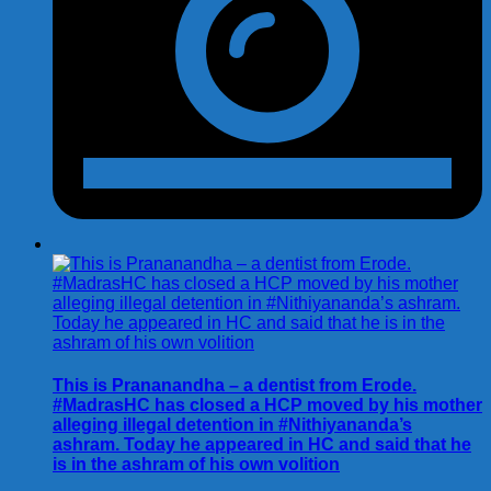
This is Prananandha – a dentist from Erode.
#MadrasHC has closed a HCP moved by his mother
alleging illegal detention in #Nithiyananda’s
ashram. Today he appeared in HC and said that he
is in the ashram of his own volition