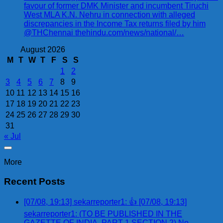
favour of former DMK Minister and incumbent Tiruchi
West MLA K.N. Nehru in connection with alleged
discrepancies in the Income Tax returns filed by him
@THChennai thehindu.com/news/national/…
August 2026
M
T
W
T
F
S
S
1
2
3
4
5
6
7
8
9
10
11
12
13
14
15
16
17
18
19
20
21
22
23
24
25
26
27
28
29
30
31
« Jul
More
Recent Posts
[07/08, 19:13] sekarreporter1: 👍 [07/08, 19:13]
sekarreporter1: (TO BE PUBLISHED IN THE
GAZETTE OF INDIA, PART 1 SECTION 2) No.