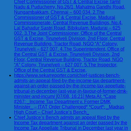
Chief Commissioner of GST & Central Excise Tamil
Nadu & Puducherry, No.26/1, Mahatma Gandhi Road,
Nungambakkam, Chennai – 600 034. 2.The
Commissioner of GST & Central Excise, Madurai
Commissionerate, Central Revenue Buildings, No.4,
Lal Bahadur Sastri Road, Bibikulam, Madurai – 625
002. 3.The Joint Commissioner, Office of the Central
GST & Excise, Tirunelveli Division, 2nd Floor, Central
Revenue Building, Tractor Road, NGO “A” Colony,
Tirunelveli – 627 007. 4.The Superintendent, Office of
the Central GST & Excise, Tirunelveli Division, 2nd
Floor, Central Revenue Building, Tractor Road, NGO
“A” Colony, Tirunelveli – 627 007. 5.The Inspector,
Office of the Central GST & Excise,
https://www.sekarreporter.com/chief-justices-bench-
admits-an-appeal-filed-by-the-income-tax-department-
against-an-order-passed-by-the-income-tax-appellate-
tribunal-in-december-last-year-in-favour-of-former-dmk-
minister-and-incum/ [07/08, 16:21] Meta AI: *Case
#267: _Income Tax Department v. Former DMK
Minister_ – ITAT Order Challenged* *Court*: _Madras
High Court – Chief Justice’s Bench_
Chief Justice’s Bench admits an appeal filed by the
Income Tax department against an order passed by the
Income Tax Appellate Tribunal in December last year in