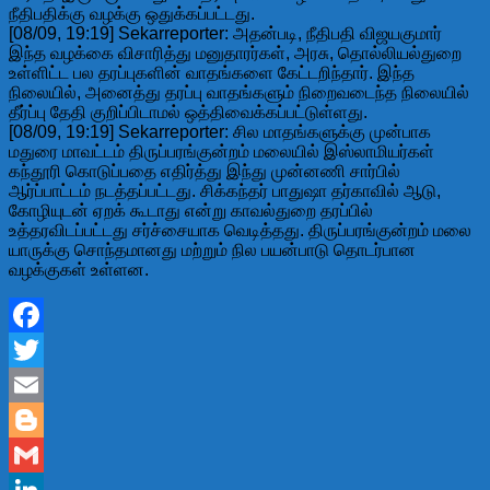
நீதிபதிக்கு வழக்கு ஒதுக்கப்பட்டது.
[08/09, 19:19] Sekarreporter: அதன்படி, நீதிபதி விஜயகுமார்
இந்த வழக்கை விசாரித்து மனுதாரர்கள், அரசு, தொல்லியல்துறை
உள்ளிட்ட பல தரப்புகளின் வாதங்களை கேட்டறிந்தார். இந்த
நிலையில், அனைத்து தரப்பு வாதங்களும் நிறைவடைந்த நிலையில்
தீர்ப்பு தேதி குறிப்பிடாமல் ஒத்திவைக்கப்பட்டுள்ளது.
[08/09, 19:19] Sekarreporter: சில மாதங்களுக்கு முன்பாக
மதுரை மாவட்டம் திருப்பரங்குன்றம் மலையில் இஸ்லாமியர்கள்
கந்தூரி கொடுப்பதை எதிர்த்து இந்து முன்னணி சார்பில்
ஆர்ப்பாட்டம் நடத்தப்பட்டது. சிக்கந்தர் பாதுஷா தர்காவில் ஆடு,
கோழியுடன் ஏறக் கூடாது என்று காவல்துறை தரப்பில்
உத்தரவிடப்பட்டது சர்ச்சையாக வெடித்தது. திருப்பரங்குன்றம் மலை
யாருக்கு சொந்தமானது மற்றும் நில பயன்பாடு தொடர்பான
வழக்குகள் உள்ளன.
Facebook
Twitter
Email
Blogger
Gmail