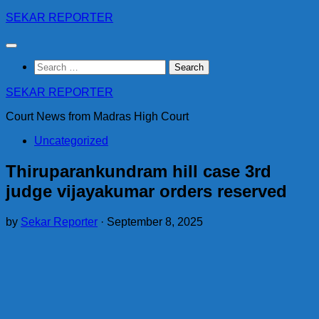
Skip
SEKAR REPORTER
to
content
Search
for:
SEKAR REPORTER
Court News from Madras High Court
Uncategorized
Thiruparankundram hill case 3rd
judge vijayakumar orders reserved
by
Sekar Reporter
·
September 8, 2025