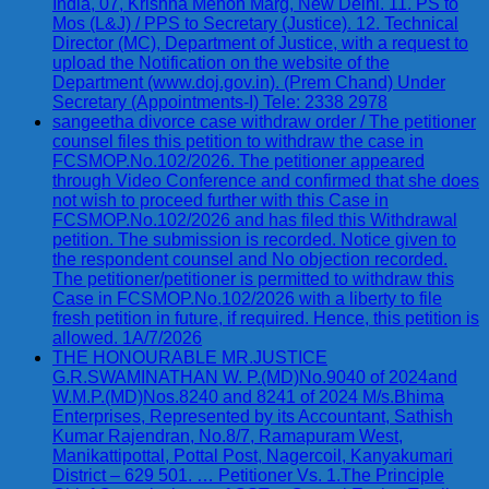
India, 07, Krishna Menon Marg, New Delhi. 11. PS to
Mos (L&J) / PPS to Secretary (Justice). 12. Technical
Director (MC), Department of Justice, with a request to
upload the Notification on the website of the
Department (www.doj.gov.in). (Prem Chand) Under
Secretary (Appointments-I) Tele: 2338 2978
sangeetha divorce case withdraw order / The petitioner
counsel files this petition to withdraw the case in
FCSMOP.No.102/2026. The petitioner appeared
through Video Conference and confirmed that she does
not wish to proceed further with this Case in
FCSMOP.No.102/2026 and has filed this Withdrawal
petition. The submission is recorded. Notice given to
the respondent counsel and No objection recorded.
The petitioner/petitioner is permitted to withdraw this
Case in FCSMOP.No.102/2026 with a liberty to file
fresh petition in future, if required. Hence, this petition is
allowed. 1A/7/2026
THE HONOURABLE MR.JUSTICE
G.R.SWAMINATHAN W. P.(MD)No.9040 of 2024and
W.M.P.(MD)Nos.8240 and 8241 of 2024 M/s.Bhima
Enterprises, Represented by its Accountant, Sathish
Kumar Rajendran, No.8/7, Ramapuram West,
Manikattipottal, Pottal Post, Nagercoil, Kanyakumari
District – 629 501. … Petitioner Vs. 1.The Principle