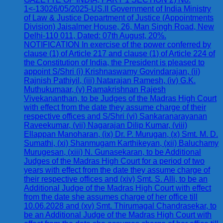
1<-13026/05/2025-US.II Government of India Ministry
of Law & Justice Department of Justice (Appointments
Division) Jaisalmer House, 26, Man Singh Road, New
Delhi-110 011, Dated: 07th August, 20%.
NOTIFICATION In exercise of the power conferred by
clause (1) of Article 217 and clause (1) of Article 224 of
the Constitution of India, the President is pleased to
appoint S/Shri (i) Krishnaswamy Govindarajan, (ii)
Rajnish Pathiyil, (iii) Natarajan Ramesh, (iv) G.K.
Muthukumaar, (v) Ramakrishnan Rajesh
Vivekananthan, to be Judges of the Madras High Court
with effect from the date they assume charge of their
respective offices and S/Shri (vi) Sankaranarayanan
Raveekumar, (vii) Nagarajan Dilip Kumar, (viii)
Ellappan Manoharan, (ix) Dr. P. Murugan, (x) Smt. M. D.
Sumathi, (xi) Shanmugam Karthikeyan, (xii) Baluchamy
Murugesan, (xiii) N. Gunasekaran, to be Additional
Judges of the Madras High Court for a period of two
years with effect from the date they assume charge of
their respective offices and (xiv) Smt. S. Alli, to be an
Additional Judge of the Madras High Court with effect
from the date she assumes charge of her office till
10.06.2028 and (xv) Smt. Thirumagal Chandrasekar, to
be an Additional Judge of the Madras High Court with