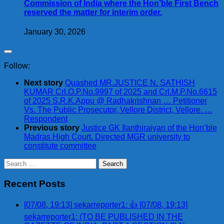
Commission of India where the Hon’ble First Bench
reserved the matter for interim order.
January 30, 2026
Follow:
Next story
Quashed MR.JUSTICE N. SATHISH
KUMAR Crl.O.P.No.9997 of 2025 and Crl.M.P.No.6615
of 2025 S.R.K.Appu @ Radhakrishnan … Petitioner
Vs. The Public Prosecutor, Vellore District, Vellore. …
Respondent
Previous story
Justice GK Ilanthiraiyan of the Hon’ble
Madras High Court. Directed MGR university to
constitute committee
Search
for:
Recent Posts
[07/08, 19:13] sekarreporter1: 👍 [07/08, 19:13]
sekarreporter1: (TO BE PUBLISHED IN THE