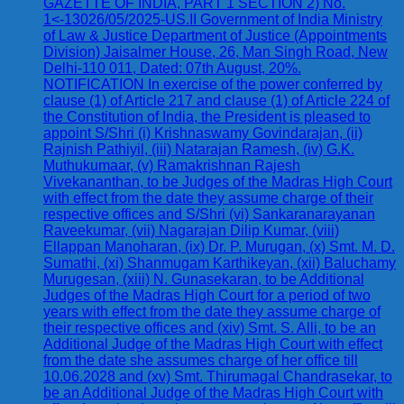
GAZETTE OF INDIA, PART 1 SECTION 2) No.
1<-13026/05/2025-US.II Government of India Ministry
of Law & Justice Department of Justice (Appointments
Division) Jaisalmer House, 26, Man Singh Road, New
Delhi-110 011, Dated: 07th August, 20%.
NOTIFICATION In exercise of the power conferred by
clause (1) of Article 217 and clause (1) of Article 224 of
the Constitution of India, the President is pleased to
appoint S/Shri (i) Krishnaswamy Govindarajan, (ii)
Rajnish Pathiyil, (iii) Natarajan Ramesh, (iv) G.K.
Muthukumaar, (v) Ramakrishnan Rajesh
Vivekananthan, to be Judges of the Madras High Court
with effect from the date they assume charge of their
respective offices and S/Shri (vi) Sankaranarayanan
Raveekumar, (vii) Nagarajan Dilip Kumar, (viii)
Ellappan Manoharan, (ix) Dr. P. Murugan, (x) Smt. M. D.
Sumathi, (xi) Shanmugam Karthikeyan, (xii) Baluchamy
Murugesan, (xiii) N. Gunasekaran, to be Additional
Judges of the Madras High Court for a period of two
years with effect from the date they assume charge of
their respective offices and (xiv) Smt. S. Alli, to be an
Additional Judge of the Madras High Court with effect
from the date she assumes charge of her office till
10.06.2028 and (xv) Smt. Thirumagal Chandrasekar, to
be an Additional Judge of the Madras High Court with