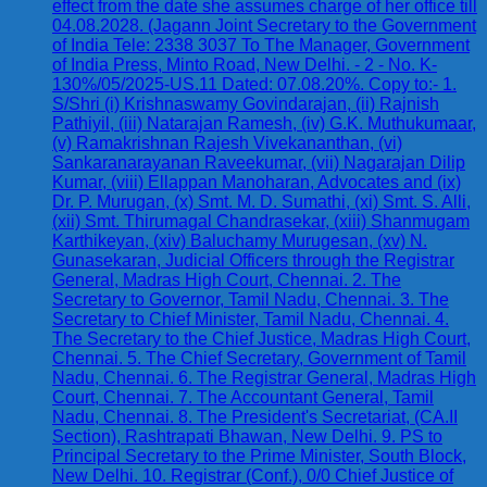
effect from the date she assumes charge of her office till
04.08.2028. (Jagann Joint Secretary to the Government
of India Tele: 2338 3037 To The Manager, Government
of India Press, Minto Road, New Delhi. - 2 - No. K-
130%/05/2025-US.11 Dated: 07.08.20%. Copy to:- 1.
S/Shri (i) Krishnaswamy Govindarajan, (ii) Rajnish
Pathiyil, (iii) Natarajan Ramesh, (iv) G.K. Muthukumaar,
(v) Ramakrishnan Rajesh Vivekananthan, (vi)
Sankaranarayanan Raveekumar, (vii) Nagarajan Dilip
Kumar, (viii) Ellappan Manoharan, Advocates and (ix)
Dr. P. Murugan, (x) Smt. M. D. Sumathi, (xi) Smt. S. Alli,
(xii) Smt. Thirumagal Chandrasekar, (xiii) Shanmugam
Karthikeyan, (xiv) Baluchamy Murugesan, (xv) N.
Gunasekaran, Judicial Officers through the Registrar
General, Madras High Court, Chennai. 2. The
Secretary to Governor, Tamil Nadu, Chennai. 3. The
Secretary to Chief Minister, Tamil Nadu, Chennai. 4.
The Secretary to the Chief Justice, Madras High Court,
Chennai. 5. The Chief Secretary, Government of Tamil
Nadu, Chennai. 6. The Registrar General, Madras High
Court, Chennai. 7. The Accountant General, Tamil
Nadu, Chennai. 8. The President's Secretariat, (CA.II
Section), Rashtrapati Bhawan, New Delhi. 9. PS to
Principal Secretary to the Prime Minister, South Block,
New Delhi. 10. Registrar (Conf.), 0/0 Chief Justice of