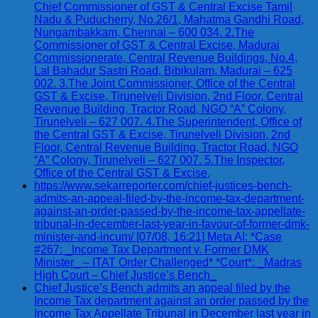
Chief Commissioner of GST & Central Excise Tamil
Nadu & Puducherry, No.26/1, Mahatma Gandhi Road,
Nungambakkam, Chennai – 600 034. 2.The
Commissioner of GST & Central Excise, Madurai
Commissionerate, Central Revenue Buildings, No.4,
Lal Bahadur Sastri Road, Bibikulam, Madurai – 625
002. 3.The Joint Commissioner, Office of the Central
GST & Excise, Tirunelveli Division, 2nd Floor, Central
Revenue Building, Tractor Road, NGO “A” Colony,
Tirunelveli – 627 007. 4.The Superintendent, Office of
the Central GST & Excise, Tirunelveli Division, 2nd
Floor, Central Revenue Building, Tractor Road, NGO
“A” Colony, Tirunelveli – 627 007. 5.The Inspector,
Office of the Central GST & Excise,
https://www.sekarreporter.com/chief-justices-bench-
admits-an-appeal-filed-by-the-income-tax-department-
against-an-order-passed-by-the-income-tax-appellate-
tribunal-in-december-last-year-in-favour-of-former-dmk-
minister-and-incum/ [07/08, 16:21] Meta AI: *Case
#267: _Income Tax Department v. Former DMK
Minister_ – ITAT Order Challenged* *Court*: _Madras
High Court – Chief Justice’s Bench_
Chief Justice’s Bench admits an appeal filed by the
Income Tax department against an order passed by the
Income Tax Appellate Tribunal in December last year in