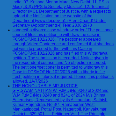
India, 07, Krishna Menon Marg, New Delhi. 11. PS to
Mos (L&J) / PPS to Secretary (Justice). 12. Technical
Director (MC), Department of Justice, with a request to
upload the Notification on the website of the
Department (www.doj.gov.in). (Prem Chand) Under
Secretary (Appointments-I) Tele: 2338 2978
sangeetha divorce case withdraw order / The petitioner
counsel files this petition to withdraw the case in
FCSMOP.No.102/2026. The petitioner appeared
through Video Conference and confirmed that she does
not wish to proceed further with this Case in
FCSMOP.No.102/2026 and has filed this Withdrawal
petition. The submission is recorded. Notice given to
the respondent counsel and No objection recorded.
The petitioner/petitioner is permitted to withdraw this
Case in FCSMOP.No.102/2026 with a liberty to file
fresh petition in future, if required. Hence, this petition is
allowed. 1A/7/2026
THE HONOURABLE MR.JUSTICE
G.R.SWAMINATHAN W. P.(MD)No.9040 of 2024and
W.M.P.(MD)Nos.8240 and 8241 of 2024 M/s.Bhima
Enterprises, Represented by its Accountant, Sathish
Kumar Rajendran, No.8/7, Ramapuram West,
Manikattipottal, Pottal Post, Nagercoil, Kanyakumari
District – 629 501. … Petitioner Vs. 1.The Principle