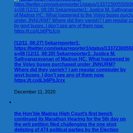
[12/11, 08:27] Sekarreporter1:
https://twitter.com/sekarreporter1/status/133723005
s=08 [12/11, 08:28] Sekarreporter1: Justice M.
Sathyanarayanan of Madras HC: What happened to
the Volvo buses purchased under JNNURM?
Where did they vanish? I am regular commuter by
govt buses. I don’t see any of them now.
https://t.co/jLb6PbJcrx
December 11, 2020
the Hon’ble Madras High Court’s first bench
continued its Marathon Hearing for the 5th day on
the writ petition filed challenging the one shot
delisting of 474 political parties by the Election