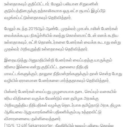
உள்ளதாகவும் குறிப்பிட்டார். மேலும் பலியான சிறுவனின்
குடும்பத்தினருக்கு தற்காலிகமாக ஒரு லட்ச ரூபாய் இழப்பீடு
வழங்கப்பட்டுள்ளதாகவும் தெரிவித்தார்.
மேலும் கடந்த 2019ஆம் ஆண்டே முதல்வர் முக.ஸ்டாலின் பேனர்கள்
வைக்கக்கூடிய நிகழ்ச்சியில் கலந்து கொள்ளமாட்டேன் எனக் கூறிய
உள்ளதாகவும், கட்சி தொண்டர்களை பேனர்கள் வைக்க கூடாது என்று
முதல்வர் அறிவுறுத்தி உள்ளதாகவும் தெரிவித்தார்.
இதையடுத்து அனுமதியின்றி பேனர்கள் வைப்பதற்கு யாருக்கும்
உரிமை இல்லை என்று குறிப்பிட்ட தலைமை நீதிபதி
மாவட்டங்களுக்கும், தாலுகா நீதிமன்றங்களுக்கும் தான் சென்ற போது
வழியில் ஏராளமான பேனர்களை பார்த்ததாகவும் தெரிவித்தார்.
பின்னர் பேனர்கள் வைப்பது முழுமையாக தடை செய்யும் வகையில்
உரிய விதிகளை வகுக்க வேண்டும் என தமிழக அரசுக்கு
அறிவுறுத்திய நீதிபதிகள் வழக்கு தொடர்பாக தமிழ்நாடு அரசு, திமுக
ஆகியவை ஆறு வாரங்களில் பதிலளிக்கும்படி உத்தரவிட்டு
விசாரணையை தள்ளிவைத்தனர்.
[10/5, 12:49] Sekarreporter.: நீலகிரியில் உலவும் புலியை கொல்ல