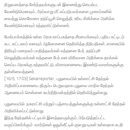
நிறுவனத்தை சேர்ந்தவர்களுடன் இணைந்து செயல்பட
வேண்டுமெனவும், அவ்வாறு மீட்கப்படுபவர்களை முகாம்களில்
வைத்து கொரோனா தடுப்பூசி செலுத்தி, உரிய சிகிச்சை அளிக்க
வேண்டுமெனவும் உத்தரவிட்டுள்ளனர்.
மேல்பாக்கத்தில் உள்ள அரசு காப்பகத்தை சீரமைக்கவும், புதிய கட்டிடம்
கூட கட்டலாம் எனவும் ஆலோசனை தெரிவித்த நீதிபதிகள், சாலையில்
திரியும் மனநலம் பாதித்தவர்கள் எத்தனை பேர், தடுப்புசி
செலுத்தியவர்கள் எத்தனை பேர் என விரிவான அறிக்கை தாக்கல்
செய்ய அரசுக்கு உத்தரவிட்டு, விசாரணையை இரண்டு வாரங்களுக்கு
தள்ளிவைத்தனர்.
[10/5, 17:03] Sekarreporter.: புதுவையில் உள்ளாட்சி தேர்தல்
அறிவிப்பாணையை திரும்ப பெறுவதாக புதுவை மாநில தேர்தல்
ஆணையம் சென்னை உயர்நீதிமன்றத்தில் தெரிவித்துள்ளது.
புதுவையில் நகராட்சி மற்றும் பஞ்சாயத்துக்களுக்கு உள்ளாட்சி தேர்தல்
அறிவிக்கப்பட்டுள்ளது.
இந்த தேர்தலில் பட்டியல் இனத்தவருக்கும், பிற்படுத்தப்பட்ட
வகுப்பினர்க்கும் வார்டுகள் ஒதுக்கீட்டில் குளறுபடிகள் உள்ளதாக கூறி