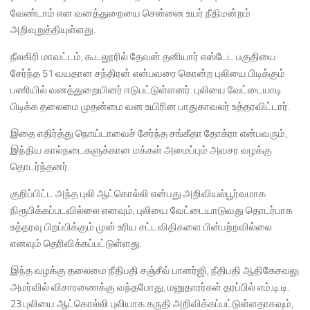
வேண்டாம் என வனத்துறையை சென்னை உயர் நீதிமன்றம்
அறிவுறுத்தியுள்ளது.
நீலகிரி மாவட்டம், கூடலூரில் தேவன் தனியார் எஸ்டேட பகுதியை
சேர்ந்த 51 வயதான சந்திரன் என்பவரை கொன்ற புலியை பிடிக்கும்
பணியில் வனத்துறையினர் ஈடுபட்டுள்ளனர். புலியை வேட்டையாடி
பிடிக்க தலைமை முதன்மை வன உயிரின பாதுகாவலர் உத்தரவிட்டார்.
இதை எதிர்த்து நொய்டாவைச் சேர்ந்த சங்கீதா தோக்ரா என்பவரும்,
இந்திய கால்நடைகளுக்கான மக்கள் அமைப்பும் அவசர வழக்கு
தொடர்ந்தனர்.
குறிப்பிட்ட அந்த புலி ஆட்கொல்லி என்பது அறிவியல்பூர்வமாக
நிரூபிக்கப்படவில்லை எனவும், புலியை வேட்டையாடுவது தொடர்பாக
உத்தரவு பிறப்பிக்கும் முன் உரிய சட்டவிதிகளை பின்பற்றவில்லை
எனவும் தெரிவிக்கப்பட்டுள்ளது.
இந்த வழக்கு தலைமை நீதிபதி சஞ்சீவ் பானர்ஜி, நீதிபதி ஆதிகேசவலு
அமர்வில் விசாரணைக்கு வந்தபோது, மனுதாரர்கள் தரப்பில் எம்.டி.டி.
23 புலியை ஆட்கொல்லி புலியாக கருதி அறிவிக்கப்பட்டுள்ளதாகவும்,