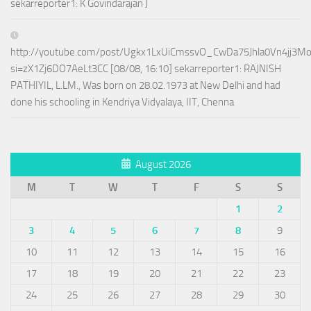
sekarreporter1: K Govindarajan J
http://youtube.com/post/Ugkx1LxUiCmssvO_CwDa75Jhla0Vn4jj3M
si=zX1Zj6DO7AeLt3CC [08/08, 16:10] sekarreporter1: RAJNISH
PATHIYIL, L.LM., Was born on 28.02.1973 at New Delhi and had
done his schooling in Kendriya Vidyalaya, IIT, Chenna
August 2026
M
T
W
T
F
S
S
1
2
3
4
5
6
7
8
9
10
11
12
13
14
15
16
17
18
19
20
21
22
23
24
25
26
27
28
29
30