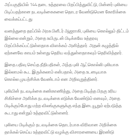
அப்பகுதியில் 144 தடை உத்தரவை பிறப்பித்துவிட்டு, பின்னர் புலியை
பிடிப்பதற்கான நடவடிக்கைகளை தொடர வேண்டுமென கோரிக்கை
வைக்கப்பட்டது
வனத்துறை தரப்பில் அரசு பிளீடர் ஆஜராகி, புலியை கொல்லும் திட்டம்
இல்லை என்றும், அதை உயிருடன் பிடிக்கவே உத்தரவு
பிறப்பிக்கப்பட்டுள்ளதாக விளக்கம் அளித்தார். அதன் கழுத்தில்
ஏற்கனவே காயம் உள்ளது தெரிய வந்துள்ளதாகவும் தெரிவித்தார்.
இதை பதிவு செய்த நீதிபதிகள், அந்த புலி ஆட்கொல்லி புலியாக
இல்லாமல் கூட இருக்கலாம் என்பதால், அதை உடனடியாக
கொல்ல முயற்சிக்க வேண்டாம் என அறிவுறுத்தினர்.
புலியின் நடவடிக்கை கண்காணித்து, அதை பிடித்த பிறகு உரிய
சிகிச்சை அளிக்க நடவடிக்கை எடுக்க வேண்டும் எனவும், அதை
பிடிக்கும்போது மற்ற விலங்குகளுக்கு எந்த இடையூறும் ஏற்படுத்த
கூடாது என்றும் உத்தரவிட்டுள்ளனர்.
புலியை பிடிக்கும் நடவடிக்கை தொடர்பாக விரிவான அறிக்கை
தாக்கல் செய்ய உத்தரவிட்டு வழக்கு விசாரணையை இரண்டு