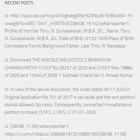
RECENT POSTS
http://youtube.com/post/UgkxbgRXbHQANLsB-fJnBiystW-7h-
4kwgJ6?si=dIEC-SmY_mSNTEvG [08/08, 19:14] sekarreporter1:
Profile of Hon’ble Thiru. N. Gunasekaran, M.B.A., B.L., Name: Thiru.
N. Gunasekaran, M.B.A., B.L. Date of Birth: 01.02.1976 Place of Birth:
Coimbatore Family Background Father: Late Thiru. R. Nanjappa
Dismissed THE HON’BLE MR.JUSTICE D.BHARATHA
CHAKRAVARTHY Crl.O.P.No.29257 of 2025 and Crl.M.P.Nos.19884
of 2025 and 12046 of 2026 1. Subhash Chand Jain 2. Ameet Kumar
In view of the above discussion, the order dated 30.11.2023 in
Original Application No.751 of 2017 is set aside and the writ petition
stands allowed. No costs. Consequently, connected miscellaneous
petition is closed. (S.M.S.,J.) (N.S.,J.) 27-07-2026
[08/08, 17:39] sekarreporter1:
https://x.com/i/status/2086061972210983189 [08/08, 17:39]