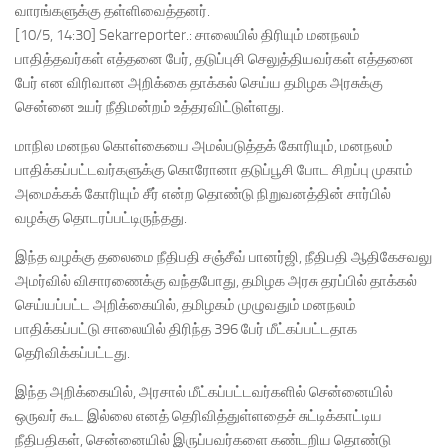
வாரங்களுக்கு தள்ளிவைத்தனர்.
[10/5, 14:30] Sekarreporter.: சாலையில் திரியும் மனநலம்
பாதித்தவர்கள் எத்தனை பேர், தடுப்புசி செலுத்தியவர்கள் எத்தனை
பேர் என விரிவான அறிக்கை தாக்கல் செய்ய தமிழக அரசுக்கு
சென்னை உயர் நீதிமன்றம் உத்தரவிட்டுள்ளது.
மாநில மனநல கொள்கையை அமல்படுத்தக் கோரியும், மனநலம்
பாதிக்கப்பட்டவர்களுக்கு கொரோனா தடுப்பூசி போட சிறப்பு முகாம்
அமைக்கக் கோரியும் சீர் என்ற தொண்டு நிறுவனத்தின் சார்பில்
வழக்கு தொடரப்பட்டிருந்தது.
இந்த வழக்கு தலைமை நீதிபதி சஞ்சீவ் பானர்ஜி, நீதிபதி ஆதிகேசவலு
அமர்வில் விசாரணைக்கு வந்தபோது, தமிழக அரசு தரப்பில் தாக்கல்
செய்யப்பட்ட அறிக்கையில், தமிழகம் முழுவதும் மனநலம்
பாதிக்கப்பட்டு சாலையில் திரிந்த 396 பேர் மீட்கப்பட்டதாக
தெரிவிக்கப்பட்டது.
இந்த அறிக்கையில், அரசால் மீட்கப்பட்டவர்களில் சென்னையில்
ஒருவர் கூட இல்லை எனத் தெரிவித்துள்ளதைச் சுட்டிக்காட்டிய
நீதிபதிகள், சென்னையில் இருப்பவர்களை கண்டறிய தொண்டு