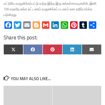
மட்டுமே வசூலிக்கப்பட்டு வந்த இந்த இரு சுங்கச்சாவடிகளில், இனி
100 சதவீத சுங்க கட்டணம் வசூலிக்கப் படலாம் என எதிர்பார்க்க
படுகிறது.
Facebook
Twitter
Email
Blogger
Gmail
LinkedIn
WhatsApp
Pinteres
Tumb
Sh
Share this post:
Share
Share
Share
Share
Share
X
Facebook
Pinterest
LinkedIn
Email
on
on
on
on
on
(Twitter)
YOU MAY ALSO LIKE...