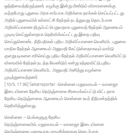
ஒத்திவைத்திருந்தனர். வழக்கு இன்று மீண்டும் விசாரணைக்கு
வந்தபோது புதுவை அரசு சார்பாக அறிக்கை தாக்கல் செய்யப்பட்டது.
அதில் புதுவையில் உள்ளாட்சி தேர்தல் நடத்துவது தொடர்பான
அறிவிப்பாணை திரும்பப் பெறுவதாக புதுவைத் தேர்தல் ஆணையம்
முடிவு செய்துள்ளதாக தெரிவிக்கப்பட்டது.இதை பதிவு
செய்துகொண்ட நீதிபதிகள் புதிய அறிவிப்பாணை வெளியிட புதுவை
மாநில தேர்தல் ஆணையம் அனுமதி கேட்டுள்ளதாகவும்,வார்டு
குளறுபடிகளை சரிசெய்து புதிய தேர்தல் அறிவிப்பாணை வெளியிட்டு
விரைவில் தேர்தல் நடத்த வேண்டும் என்று உத்தரவிட்டு,புதிய
அறிவிப்பாணை வெளியிட அனுமதி அளித்து வழக்கை
முடித்துவைத்தனர்.
[10/5, 17:36] Sekarreporter.: சென்னை மதுரவாயல் – வாலாஜா
இடையிலான தேசிய நெடுஞ்சாலை சீரமைக்கப்பட்டு விட்டதாக
தேசிய நெடுஞ்சாலை ஆணையம் சென்னை உயர் நீதிமன்றத்தில்
தெரிவித்துள்ளது.
சென்னை – பெங்களூரு தேசிய
நெடுஞ்சாலையில், மதுரவாயல் – வாலாஜா இடையிலான
நெடுஞ்சாலை முறையாக பராமரிக்காதது தொடர்பாக,