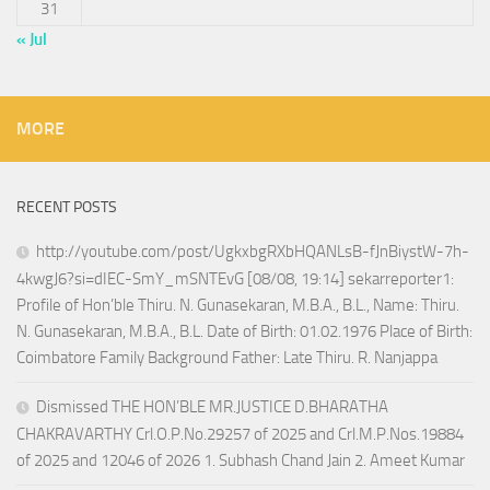
31
« Jul
MORE
RECENT POSTS
http://youtube.com/post/UgkxbgRXbHQANLsB-fJnBiystW-7h-
4kwgJ6?si=dIEC-SmY_mSNTEvG [08/08, 19:14] sekarreporter1:
Profile of Hon’ble Thiru. N. Gunasekaran, M.B.A., B.L., Name: Thiru.
N. Gunasekaran, M.B.A., B.L. Date of Birth: 01.02.1976 Place of Birth:
Coimbatore Family Background Father: Late Thiru. R. Nanjappa
Dismissed THE HON’BLE MR.JUSTICE D.BHARATHA
CHAKRAVARTHY Crl.O.P.No.29257 of 2025 and Crl.M.P.Nos.19884
of 2025 and 12046 of 2026 1. Subhash Chand Jain 2. Ameet Kumar