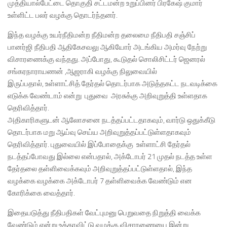
முத்தியால்பேட்டை தொகுதி சட்டமன்ற உறுப்பினர் பிரகேஷ் குமார்
உள்ளிட்ட பலர் வழக்கு தொடர்ந்தனர்.
இந்த வழக்கு உயர்நீதிமன்ற நீதிமன்ற தலைமை நீதிபதி சஞ்சிப்
பானர்ஜி நீதிபதி ஆதிகேசவலு ஆகியோர் அடங்கிய அமர்வு நேற்று
விசாரணைக்கு வந்தது. அப்போது, கூடுதல் சொலிசிட்டர் ஜெனரல்
சங்கரநாராயணன் ,ஆஜராகி வழக்கு நிலுவையில்
இருப்பதால், உள்ளாட்சித் தேர்தல் தொடர்பாக அடுத்தகட்ட நடவடிக்கை
எடுக்க வேண்டாம் என்று புதுவை அரசுக்கு அறிவுறுத்தி உள்ளதாக
தெரிவித்தார்.
அதிகாரிகளுடன் ஆலோசனை நடத்தப்பட்டதாகவும், வார்டு ஒதுக்கீடு
தொடர்பாக மறு ஆய்வு செய்ய அறிவுறுத்தப்பட்டுள்ளதாகவும்
தெரிவித்தார். புதுவையில் இப்போதைக்கு உள்ளாட்சி தேர்தல்
நடத்தப்போவது இல்லை என்பதால், அக்டோபர் 21 முதல் நடத்த உள்ள
தேர்தலை தள்ளிவைக்கவும் அறிவுறுத்தப்பட்டுள்ளதால், இந்த
வழக்கை வழக்கை அக்டோபர் 7 தள்ளிவைக்க வேண்டும் என
கோரிக்கை வைத்தார்.
இதையடுத்து நீதிபதிகள் வேட்புமனு பெறுவதை நிறுத்தி வைக்க
வேண்டும் என்று உத்தரவிட்டு வழக்கு விசாரணையை இன்று