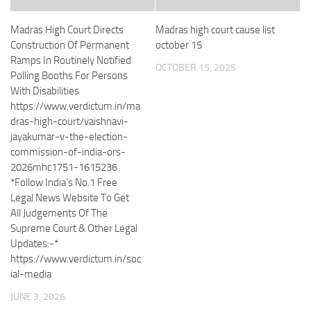
Madras High Court Directs
Madras high court cause list
Construction Of Permanent
october 15
Ramps In Routinely Notified
OCTOBER 15, 2025
Polling Booths For Persons
With Disabilities
https://www.verdictum.in/ma
dras-high-court/vaishnavi-
jayakumar-v-the-election-
commission-of-india-ors-
2026mhc1751-1615236
*Follow India’s No.1 Free
Legal News Website To Get
All Judgements Of The
Supreme Court & Other Legal
Updates:-*
https://www.verdictum.in/soc
ial-media
JUNE 3, 2026