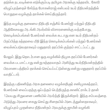
தடுக்க நடவடிக்கை எடுக்கும்படி தமிழக அரசுக்கு உத்தரவிட கோரி
விழுப்புரத்தைச் சேர்ந்த மோகன்ராஜ் என்பவர் உயர் நீதிமன்றத்தில்
பொதுநல வழக்குத் தாக்கல் செய்திருந்தார்.
இந்த வழக்கு தலைமை நீதிபதி சஞ்சீவ் பேனர்ஜி மற்றும் நீதிபதி
ஆதிகேசவலு அடங்கி அமர்வில் விசாரணைக்கு வந்தபோது,
கொடிக்கம்பங்கள் பேனர்கள் வைக்க கூடாது என உயர் நீதிமன்றம்
பிறப்பித்த உத்தரவை மீறி இந்த கொடிக்கம்பங்கள் மற்றும் பேனர்கள்
வைக்கப்படுவதாகவும் மனுதாரர் தரப்பில் குற்றம் சாட்டப்பட்டது.
மேலும், இது தொடர்பான ஒரு வழக்கில் திமுக தரப்பில் பேனர்கள்
வைக்க படமாட்டாது என்று உத்தரவாதம் அளித்து உயர்நீதிமன்றத்தில்
பிரமாண பத்திரம் தாக்கல் செய்யப்பட்டுள்ளது என்று மனுதரார் தரப்பில்
வாதிட்டார்.
இதற்கு பதிலளித்த அரசு தலைமை வழக்கறிஞர் சண்முகசுந்தரம்,
பேனர்கள் வைப்பதற்கு ஒப்பந்தம் பெற்றிருந்த காண்ட்ராக்டர் தான்
12வயது சிறுவனை பணியில் அமர்த்தி இருக்கிறார். இந்த சம்பவத்தை
அடுத்து அவரை கைது செய்து சிறையில் அடைத்துள்ளதாகவும்,
விழுப்புரம் முதன்மை நீதிமன்றம் அவருக்கு ஜாமீன் வழங்கி