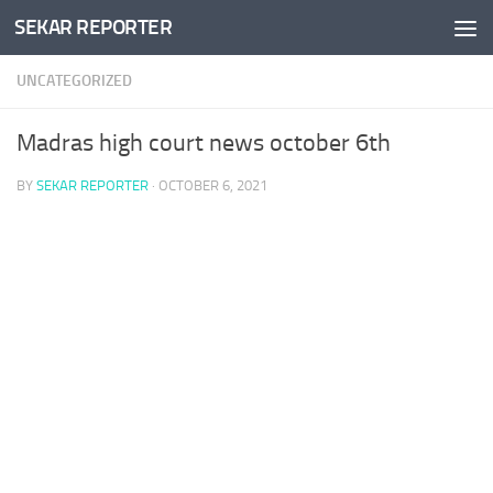
SEKAR REPORTER
Skip to content
UNCATEGORIZED
Madras high court news october 6th
BY
SEKAR REPORTER
·
OCTOBER 6, 2021