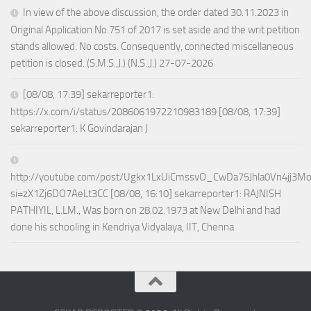
In view of the above discussion, the order dated 30.11.2023 in
Original Application No.751 of 2017 is set aside and the writ petition
stands allowed. No costs. Consequently, connected miscellaneous
petition is closed. (S.M.S.,J.) (N.S.,J.) 27-07-2026
[08/08, 17:39] sekarreporter1:
https://x.com/i/status/2086061972210983189 [08/08, 17:39]
sekarreporter1: K Govindarajan J
http://youtube.com/post/Ugkx1LxUiCmssvO_CwDa75Jhla0Vn4jj3M
si=zX1Zj6DO7AeLt3CC [08/08, 16:10] sekarreporter1: RAJNISH
PATHIYIL, L.LM., Was born on 28.02.1973 at New Delhi and had
done his schooling in Kendriya Vidyalaya, IIT, Chenna