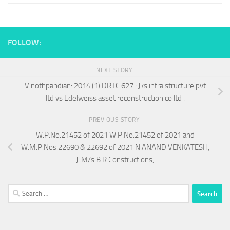
FOLLOW:
NEXT STORY
Vinothpandian: 2014 (1) DRTC 627 : Jks infra structure pvt
ltd vs Edelweiss asset reconstruction co ltd :
PREVIOUS STORY
W.P.No.21452 of 2021 W.P.No.21452 of 2021 and
W.M.P.Nos.22690 & 22692 of 2021 N.ANAND VENKATESH,
J. M/s.B.R.Constructions,
Search
for: