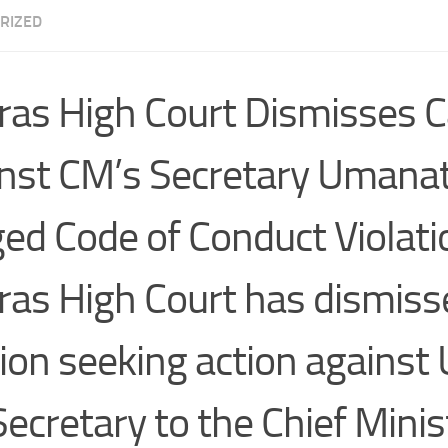
RIZED
as High Court Dismisses 
nst CM’s Secretary Umana
ged Code of Conduct Violati
as High Court has dismiss
tion seeking action agains
Secretary to the Chief Minist