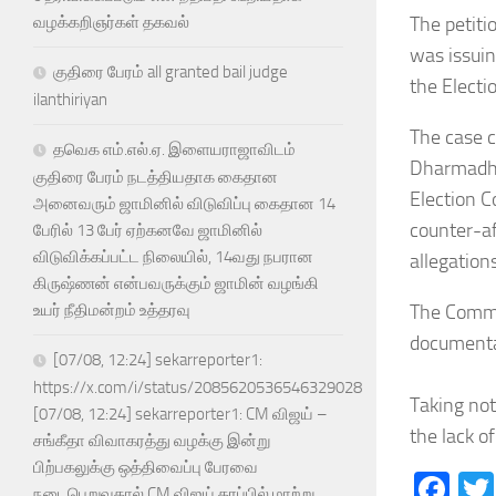
​The petit
வழக்கறிஞர்கள் தகவல்
was issuing
குதிரை பேரம் all granted bail judge
the Electi
ilanthiriyan
The case c
தவெக எம்.எல்.ஏ. இளையராஜாவிடம்
Dharmadhik
குதிரை பேரம் நடத்தியதாக கைதான
​Election 
அனைவரும் ஜாமினில் விடுவிப்பு கைதான 14
counter-af
பேரில் 13 பேர் ஏற்கனவே ஜாமினில்
விடுவிக்கப்பட்ட நிலையில், 14வது நபரான
allegations
கிருஷ்ணன் என்பவருக்கும் ஜாமின் வழங்கி
The Commis
உயர் நீதிமன்றம் உத்தரவு
documentar
[07/08, 12:24] sekarreporter1:
https://x.com/i/status/2085620536546329028
Taking not
[07/08, 12:24] sekarreporter1: CM விஜய் –
the lack o
சங்கீதா விவாகரத்து வழக்கு இன்று
பிற்பகலுக்கு ஒத்திவைப்பு பேரவை
Fa
நடைபெறுவதால் CM விஜய் தரப்பில் மாற்று