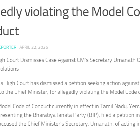
gedly violating the Model C
duct
EPORTER
·
APRIL 22, 2026
gh Court Dismisses Case Against CM’s Secretary Umanath O
olations
s High Court has dismissed a petition seeking action agains
to the Chief Minister, for allegedly violating the Model Code
odel Code of Conduct currently in effect in Tamil Nadu, Ye
resenting the Bharatiya Janata Party (BJP), filed a petition 
accused the Chief Minister’s Secretary, Umanath, of acting in 