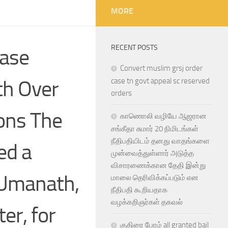
MORE
RECENT POSTS
Case
Convert muslim grsj order
th Over
case tn govt appeal sc reserved
orders
ons ​The
காணொலி வழியே ஆஜரான
சங்கீதா சுமார் 20 நிமிடங்கள்
நீதிபதியிடம் தனது வாதங்களை
ed a
முன்வைத்துள்ளார் அடுத்த
விசாரணைக்கான தேதி இன்று
t Umanath,
மாலை தெரிவிக்கப்படும் என
நீதிபதி கூறியதாக
வழக்கறிஞர்கள் தகவல்
er, for
குதிரை பேரம் all granted bail