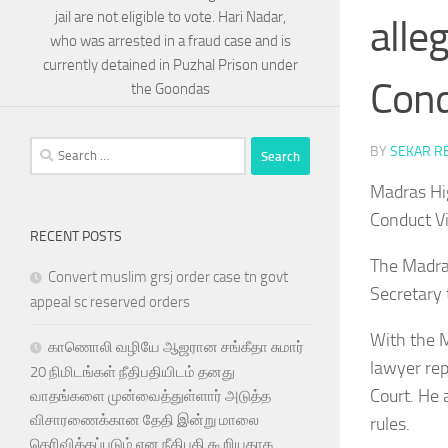
jail are not eligible to vote. Hari Nadar,
alle
who was arrested in a fraud case and is
currently detained in Puzhal Prison under
Con
the Goondas
Search
BY
SEKAR R
for:
Madras Hi
Conduct Vi
RECENT POSTS
​The Madra
Convert muslim grsj order case tn govt
Secretary 
appeal sc reserved orders
With the M
காணொலி வழியே ஆஜரான சங்கீதா சுமார்
lawyer rep
20 நிமிடங்கள் நீதிபதியிடம் தனது
Court. He 
வாதங்களை முன்வைத்துள்ளார் அடுத்த
விசாரணைக்கான தேதி இன்று மாலை
rules.
தெரிவிக்கப்படும் என நீதிபதி கூறியதாக