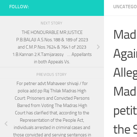
FOLLOW:
UNCATEGO
NEXT STORY
Madr
THE HONOURABLE MR.JUSTICE
P.B.BALAJI A.S.Nos.188 & 189 of 2023
and C.M.P.Nos.7624 & 7641 of 2023
Agai
1.B.Kannan 2.K.Tamijarassy … Appellants
in both Appeals Vs.
Alle
PREVIOUS STORY
For petner advt Mahaveer shivaji / for
Madr
police add pp Raj Thilak Madras High
Court: Prisoners and Convicted Persons
peti
Barred from Voting ​The Madras High
Court has clarified that, according to the
Representation of the People Act,
the 
individuals arrested in criminal cases and
those convicted and serving sentences in