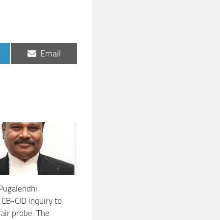
Share
Email
on
 Pugalendhi
 CB-CID inquiry to
fair probe. The