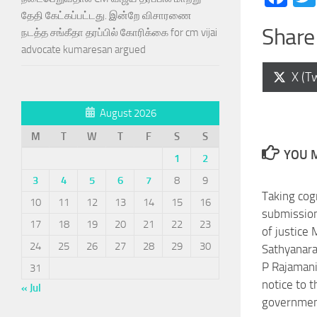
தேதி கேட்கப்பட்டது. இன்றே விசாரணை
Share 
நடத்த சங்கீதா தரப்பில் கோரிக்கை for cm vijai
advocate kumaresan argued
Shar
X (Tw
on
August 2026
M
T
W
T
F
S
S
YOU M
1
2
3
4
5
6
7
8
9
Taking cog
10
11
12
13
14
15
16
submission
17
18
19
20
21
22
23
of justice 
24
25
26
27
28
29
30
Sathyanara
P Rajaman
31
notice to t
« Jul
governmen