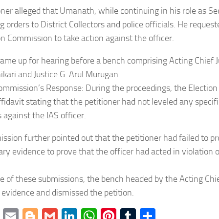
ioner alleged that Umanath, while continuing in his role as Se
 orders to District Collectors and police officials. He request
on Commission to take action against the officer.
ame up for hearing before a bench comprising Acting Chief Ju
ari and Justice G. Arul Murugan.
Commission’s Response: During the proceedings, the Election
fidavit stating that the petitioner had not leveled any specif
 against the IAS officer.
sion further pointed out that the petitioner had failed to p
y evidence to prove that the officer had acted in violation of
e of these submissions, the bench headed by the Acting Chie
f evidence and dismissed the petition.
cebook
Twitter
Email
Blogger
Gmail
LinkedIn
WhatsApp
Pinterest
Tumblr
Share