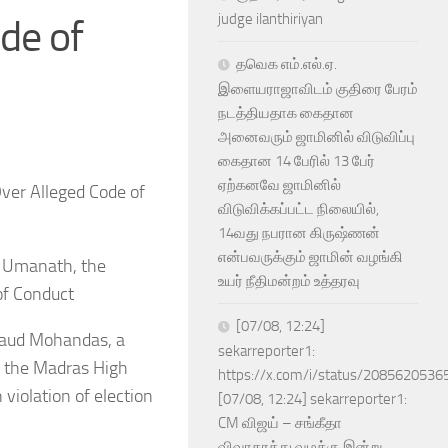
judge ilanthiriyan
ode of
தவெக எம்.எல்.ஏ.
இளையராஜாவிடம் குதிரை பேரம்
நடத்தியதாக கைதான
அனைவரும் ஜாமினில் விடுவிப்பு
கைதான 14 பேரில் 13 பேர்
ஏற்கனவே ஜாமினில்
ver Alleged Code of
விடுவிக்கப்பட்ட நிலையில்,
14வது நபரான கிருஷ்ணன்
என்பவருக்கும் ஜாமின் வழங்கி
t Umanath, the
உயர் நீதிமன்றம் உத்தரவு
 of Conduct
[07/08, 12:24]
rcaud Mohandas, a
sekarreporter1:
in the Madras High
https://x.com/i/status/208562053
violation of election
[07/08, 12:24] sekarreporter1:
CM விஜய் – சங்கீதா
விவாகரத்து வழக்கு இன்று