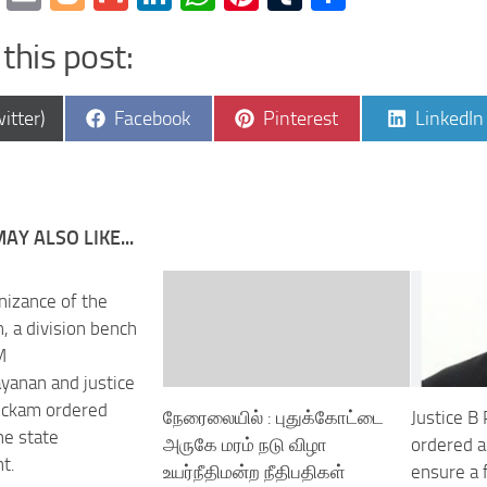
this post:
e
Share
Share
Share
itter)
Facebook
Pinterest
LinkedIn
on
on
on
AY ALSO LIKE...
nizance of the
, a division bench
M
yanan and justice
ickam ordered
நேரைலையில் : புதுக்கோட்டை
Justice B
he state
அருகே மரம் நடு விழா
ordered a
t.
உயர்நீதிமன்ற நீதிபதிகள்
ensure a 