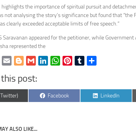
y highlights the importance of spiritual pursuit and detachme
s not analysing the story’s significance but found that “the 
as clearly exceeded acceptable limits of free speech.”
 Saravanan appeared for the petitioner, while Government 
asha represented the
cebook
Twitter
Email
Blogger
Gmail
LinkedIn
WhatsApp
Pinterest
Tumblr
Share
this post:
are
Share
Share
(Twitter)
Facebook
LinkedIn
on
on
AY ALSO LIKE...