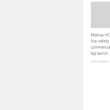
Madras HC
fire safet
commercial
bpj bench
DECEMBER 1