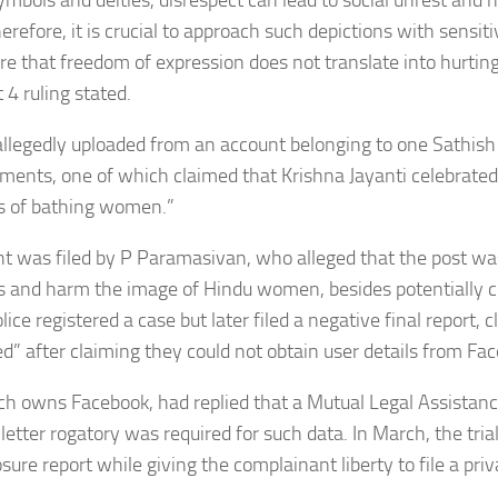
symbols and deities, disrespect can lead to social unrest and h
herefore, it is crucial to approach such depictions with sensi
e that freedom of expression does not translate into hurting 
 4 ruling stated.
allegedly uploaded from an account belonging to one Sathis
ents, one of which claimed that Krishna Jayanti celebrate
es of bathing women.”
t was filed by P Paramasivan, who alleged that the post w
 and harm the image of Hindu women, besides potentially cr
ice registered a case but later filed a negative final report, cl
d” after claiming they could not obtain user details from Fa
h owns Facebook, had replied that a Mutual Legal Assistan
 letter rogatory was required for such data. In March, the tria
osure report while giving the complainant liberty to file a pri