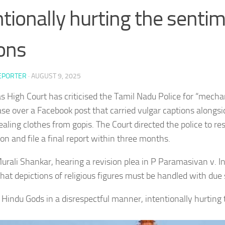
ntionally hurting the senti
ions
EPORTER
·
AUGUST 9, 2025
 High Court has criticised the Tamil Nadu Police for “mechan
ase over a Facebook post that carried vulgar captions alongs
ealing clothes from gopis. The Court directed the police to r
ion and file a final report within three months.
Murali Shankar, hearing a revision plea in P Paramasivan v. In
hat depictions of religious figures must be handled with due s
 Hindu Gods in a disrespectful manner, intentionally hurting