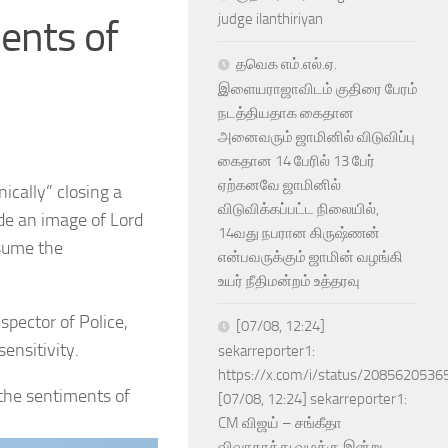
judge ilanthiriyan
ments of
தவெக எம்.எல்.ஏ.
இளையராஜாவிடம் குதிரை பேரம்
நடத்தியதாக கைதான
அனைவரும் ஜாமினில் விடுவிப்பு
கைதான 14 பேரில் 13 பேர்
ஏற்கனவே ஜாமினில்
ically” closing a
விடுவிக்கப்பட்ட நிலையில்,
ide an image of Lord
14வது நபரான கிருஷ்ணன்
esume the
என்பவருக்கும் ஜாமின் வழங்கி
உயர் நீதிமன்றம் உத்தரவு
spector of Police,
[07/08, 12:24]
ensitivity.
sekarreporter1:
https://x.com/i/status/208562053
 the sentiments of
[07/08, 12:24] sekarreporter1:
CM விஜய் – சங்கீதா
விவாகரத்து வழக்கு இன்று