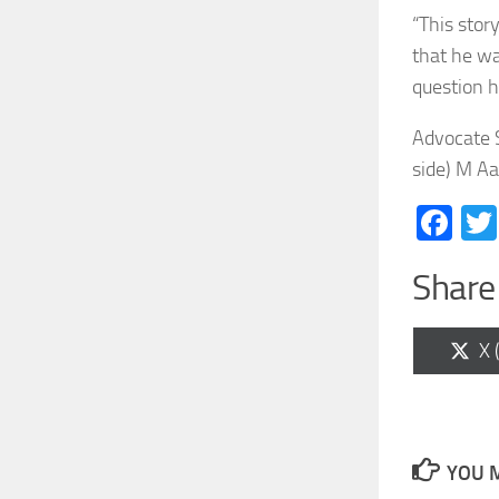
“This stor
that he wa
question h
Advocate S
side) M A
Fa
Share 
Sh
X 
on
YOU M