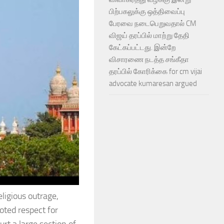
பிற்பகலுக்கு ஒத்திவைப்பு
பேரவை நடைபெறுவதால் CM
விஜய் தரப்பில் மாற்று தேதி
கேட்கப்பட்டது. இன்றே
விசாரணை நடத்த சங்கீதா
தரப்பில் கோரிக்கை for cm vijai
advocate kumaresan argued
eligious outrage,
ted respect for