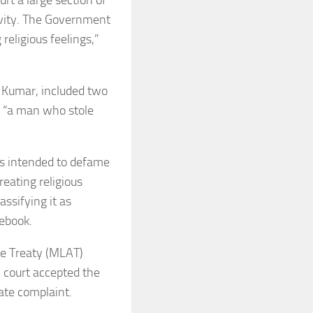
urt a large section of
tivity. The Government
religious feelings,”
h Kumar, included two
d “a man who stole
as intended to defame
eating religious
assifying it as
cebook.
ce Treaty (MLAT)
l court accepted the
vate complaint.