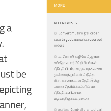
MORE
RECENT POSTS
g a
Convert muslim grsj order
.
case tn govt appeal sc reserved
orders
at
காணொலி வழியே ஆஜரான
சங்கீதா சுமார் 20 நிமிடங்கள்
நீதிபதியிடம் தனது வாதங்களை
must be
முன்வைத்துள்ளார் அடுத்த
விசாரணைக்கான தேதி இன்று
epicting
மாலை தெரிவிக்கப்படும் என
நீதிபதி கூறியதாக
வழக்கறிஞர்கள் தகவல்
manner,
குதிரை பேரம் all granted bail