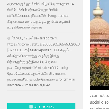
அனைவரும் ஜாமினில் விடுவிப்பு கைதான 14
பேரில் 13 பேர் ஏற்கனவே ஜாமினில்
விடுவிக்கப்பட்ட நிலையில், 14வது நபரான
கிருஷ்ணன் என்பவருக்கும் ஜாமின் வழங்கி
உயர் நீதிமன்றம் உத்தரவு
[07/08, 12:24] sekarreporter1:
https://x.com/i/status/2085620536546329028
[07/08, 12:24] sekarreporter1: CM விஜய் –
சங்கீதா விவாகரத்து வழக்கு இன்று
பிற்பகலுக்கு ஒத்திவைப்பு பேரவை
நடைபெறுவதால் CM விஜய் தரப்பில் மாற்று
தேதி கேட்கப்பட்டது. இன்றே விசாரணை
நடத்த சங்கீதா தரப்பில் கோரிக்கை for cm vijai
advocate kumaresan argued
, cannot b
social di
August 2026