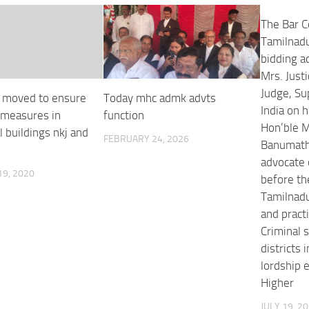
The Bar C
Tamilnad
bidding a
Mrs. Just
Judge, Su
 moved to ensure
Today mhc admk advts
India on 
y measures in
function
Hon’ble Mr
 buildings nkj and
FEBRUARY 24, 2026
Banumathi
advocate
9, 2020
before th
Tamilnad
and practi
Criminal 
districts 
lordship 
Higher
JULY 19, 2