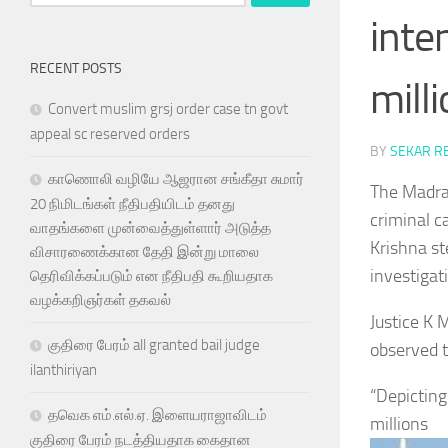
for:
inte
RECENT POSTS
mill
Convert muslim grsj order case tn govt
appeal sc reserved orders
BY
SEKAR R
காணொலி வழியே ஆஜரான சங்கீதா சுமார்
The Madras
20 நிமிடங்கள் நீதிபதியிடம் தனது
criminal c
வாதங்களை முன்வைத்துள்ளார் அடுத்த
Krishna st
விசாரணைக்கான தேதி இன்று மாலை
investigat
தெரிவிக்கப்படும் என நீதிபதி கூறியதாக
வழக்கறிஞர்கள் தகவல்
Justice K 
குதிரை பேரம் all granted bail judge
observed t
ilanthiriyan
“Depicting
தவெக எம்.எல்.ஏ. இளையராஜாவிடம்
millions
குதிரை பேரம் நடத்தியதாக கைதான