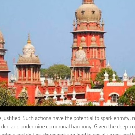
e justified. Such actions have the potential to spark enmity, r
sorder, and undermine communal harmony. Given the deep-roo