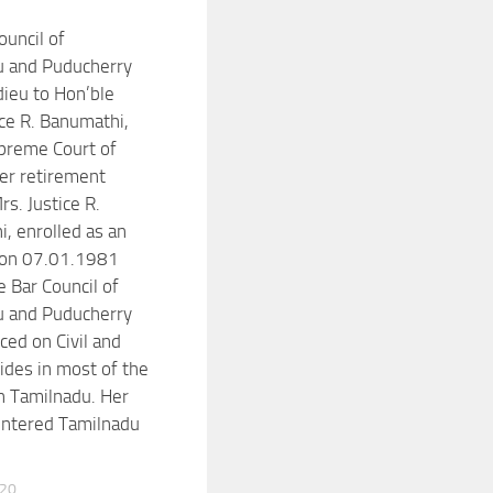
ouncil of
u and Puducherry
dieu to Hon’ble
ice R. Banumathi,
preme Court of
her retirement
s. Justice R.
, enrolled as an
 on 07.01.1981
e Bar Council of
u and Puducherry
ced on Civil and
sides in most of the
in Tamilnadu. Her
entered Tamilnadu
020