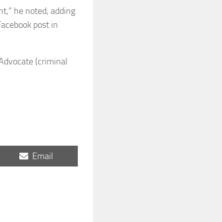
nt,” he noted, adding
Facebook post in
Advocate (criminal
Share
Email
on