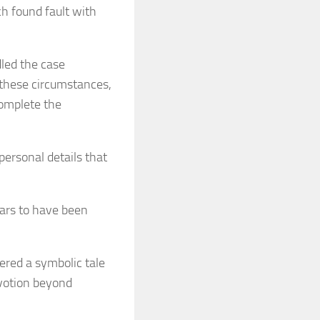
h found fault with
dled the case
n these circumstances,
complete the
ersonal details that
ears to have been
ered a symbolic tale
devotion beyond