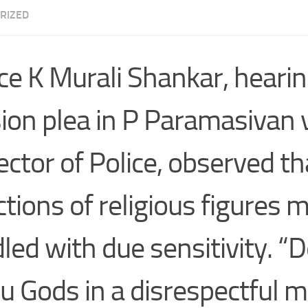
RIZED
ice K Murali Shankar, hearin
sion plea in P Paramasivan v
ector of Police, observed th
ctions of religious figures 
led with due sensitivity. “D
u Gods in a disrespectful 