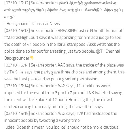
[03/10, 15:12] Sekarreporter: புஸ்ஸி ஆனந்த் முன்னாள் எம்எல்ஏ
என்பதால் வழக்கு சிறப்பு அமர்வுக்கு மாற்றப்பட வேண்டும்: அரசு தரப்பு
வாதம்
#Bussyanand #DinakaranNews
[03/10, 15:13] Sekarreporter: BREAKING Justice N Senthilkumar of
#MadrasHighCourt says it was agonizing for him as a judge to see
the death of 41 people in the Karur stampede. Asks what has the
police done so far but for arresting just two people. @THChennai
Backgrounder
[03/10, 15:14] Sekarreporter: AAG says, the choice of the place was
by TVK. He says, the party gave three choices and among them, this
was the best place and so police granted permission.
[03/10, 15:14] Sekarreporter: AAG says, 11 conditions were
imposed for the event from 3 pm to 7 pm but TVK tweeted saying
the event will take place at 12 noon. Believing this, the crowd
started coming from early morning, the law officer says.
[03/10, 15:15] Sekarreporter: AAG says, TVK had misleaded the
innocent people by tweeting a wrong time.
Judge: Does this mean, you (police) should not be more cautious