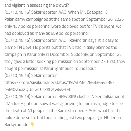
and vigilant in assessing the crowd?
[03/10, 15:15] Sekarreporter: AAG: When Mr. Edappadi K
Palanisamy campaigned at the same spot on September 26, 2025
only 137 police personnel were deployed but for TVK’s event, we
had deployed as many as 559 police personnel.
[03/10, 15:16] Sekarreporter: AAG J Ravindran says, it is easy to
blame TN Govt. He points out that TVK had initially planned the
campaign in Karur only in December. Suddenly, on September 23
they gave a letter seeking permission on September 27. First, they
sought permission at Karur lighthouse roundabout
[03/10, 15:18] Sekarreporter:
https://x.com/sivakumarie/status/1974046426683654235?
t=iM0vGoiXQUdlwTCsZKLztw&s=08
[03/10, 15:18] Sekarreporter: BREAKING Justice N Senthilkumar of
#MadrasHighCourt says it was agonizing for him as a judge to see
the death of 41 people in the Karur stampede. Asks what has the
police done so far but for arresting just two people. @THChennai
Backgrounder