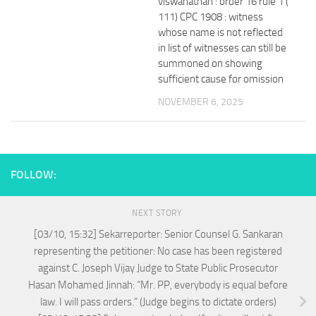
viswanathan : order 16 rule 1 (
111) CPC 1908 : witness
whose name is not reflected
in list of witnesses can still be
summoned on showing
sufficient cause for omission
NOVEMBER 6, 2025
FOLLOW:
NEXT STORY
[03/10, 15:32] Sekarreporter: Senior Counsel G. Sankaran
representing the petitioner: No case has been registered
against C. Joseph Vijay Judge to State Public Prosecutor
Hasan Mohamed Jinnah: “Mr. PP, everybody is equal before
law. I will pass orders.” (Judge begins to dictate orders)