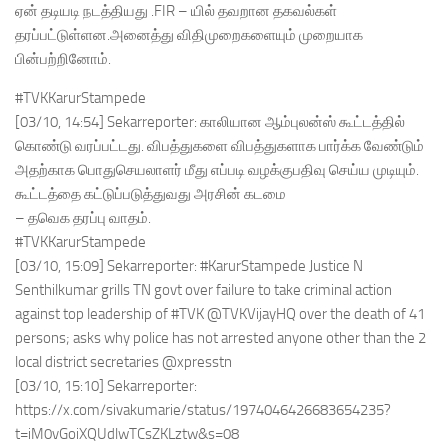
ஏன் தடியடி நடத்தியது .FIR – யில் தவறான தகவல்கள்
தரப்பட்டுள்ளன.அனைத்து விதிமுறைகளையும் முறையாக
பின்பற்றினோம்.
#TVKKarurStampede
[03/10, 14:54] Sekarreporter: காலியான ஆம்புலன்ஸ் கூட்டத்தில்
கொண்டு வரப்பட்டது. விபத்துகளை விபத்துகளாக பார்க்க வேண்டும்
அதற்காக பொதுசெயலாளர் மீது எப்படி வழக்குபதிவு செய்ய முடியும்.
கூட்டத்தை கட்டுப்படுத்துவது அரசின் கடமை
– தவெக தரப்பு வாதம்.
#TVKKarurStampede
[03/10, 15:09] Sekarreporter: #KarurStampede Justice N
Senthilkumar grills TN govt over failure to take criminal action
against top leadership of #TVK @TVKVijayHQ over the death of 41
persons; asks why police has not arrested anyone other than the 2
local district secretaries @xpresstn
[03/10, 15:10] Sekarreporter:
https://x.com/sivakumarie/status/1974046426683654235?
t=iM0vGoiXQUdlwTCsZKLztw&s=08