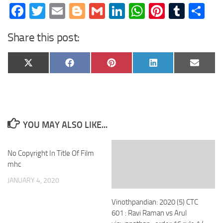
Facebook
Twitter
Email
Blogger
Gmail
LinkedIn
WhatsApp
Pinteres
Tumb
Sh
Share this post:
Share
Share
Share
Share
Share
X
Facebook
Pinterest
LinkedIn
Email
on
on
on
on
on
(Twitter)
YOU MAY ALSO LIKE...
No Copyright In Title Of Film
mhc
JANUARY 4, 2020
Vinothpandian: 2020 (5) CTC
601 : Ravi Raman vs Arul