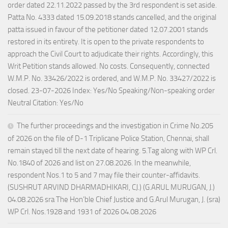
order dated 22.11.2022 passed by the 3rd respondent is set aside.
Patta No. 4333 dated 15.09.2018 stands cancelled, and the original
patta issued in favour of the petitioner dated 12.07.2001 stands
restored in its entirety. It is open to the private respondents to
approach the Civil Court to adjudicate their rights. Accordingly, this
Writ Petition stands allowed. No costs. Consequently, connected
W.M.P. No. 33426/2022 is ordered, and W.M.P. No. 33427/2022 is
closed. 23-07-2026 Index: Yes/No Speaking/Non-speaking order
Neutral Citation: Yes/No
The further proceedings and the investigation in Crime No.205
of 2026 on the file of D-1 Triplicane Police Station, Chennai, shall
remain stayed till the next date of hearing. 5.Tag along with WP Crl.
No.1840 of 2026 and list on 27.08.2026. In the meanwhile,
respondent Nos.1 to 5 and 7 may file their counter-affidavits.
(SUSHRUT ARVIND DHARMADHIKARI, CJ.) (G.ARUL MURUGAN, J.)
04.08.2026 sra The Hon’ble Chief Justice and G.Arul Murugan, J. (sra)
WP Crl. Nos.1928 and 1931 of 2026 04.08.2026