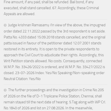
Fine amount, if any paid, shall be refunded. Bail bond, if any
executed, shall stand cancelled. 67. Accordingly, these Criminal
Appeals are allowed.
Judge krishnan Ramasamy /In view of the above, the impugned
order dated 22.11.2022 passed by the 3rd respondent is set aside.
Patta No. 4333 dated 15.09.2018 stands cancelled, and the original
patta issued in favour of the petitioner dated 12.07.2001 stands
restored in its entirety. It is open to the private respondents to
approach the Civil Court to adjudicate their rights. Accordingly, this
Writ Petition stands allowed. No costs. Consequently, connected
W.M.P. No. 33426/2022 is ordered, and W.M.P. No. 33427/2022 is
closed. 23-07-2026 Index: Yes/No Speaking/Non-speaking order
Neutral Citation: Yes/No
The further proceedings and the investigation in Crime No.205
of 2026 on the file of D-1 Triplicane Police Station, Chennai, shall
remain stayed till the next date of hearing. 5.Tag along with WP Crl.
No.1840 of 2026 and list on 27.08.2026. In the meanwhile,