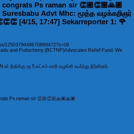
: congrats Ps raman sir 👏🏼👏🏼🙏🏽
46] Suresbabu Advt Mhc: மூத்த வழக்கறிஞர்
👏 [4/15, 17:47] Sekarreporter 1: 🌹
1/status/1250379449670889472?s=08
milnadu and Puducherry (BCTNP)Advocates Relief Fund. We
 நிதிக்கு ரூ 5 லட்சம் வாரி வழங்கி உயர்ந்து நிற்கிறார்.
ongrats Ps raman sir 👏🏼👏🏼🙏🏽🙏🏽