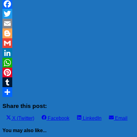
Facebook
Twitter
Email
Blogger
Gmail
LinkedIn
WhatsApp
Pinterest
Tumblr
Share
Share this post:
Share
Share
Share
Share
X (Twitter)
Facebook
LinkedIn
Email
on
on
on
on
You may also like...