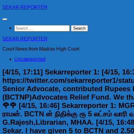
Skip
SEKAR REPORTER
to
content
Search
for:
SEKAR REPORTER
Court News from Madras High Court
Uncategorized
[4/15, 17:11] Sekarreporter 1: [4/15, 16
https://twitter.com/sekarreporter1/st
Senior Advocate, contributed Rupees 
(BCTNP)Advocates Relief Fund. We thank
🌹🌹 [4/15, 16:46] Sekarreporter 1: MGR 
ராமன். BCTN ன் நிதிக்கு ரூ 5 லட்சம் வாரி வ
G.Rajesh,Librarian, MHAA. [4/15, 16:48] 
Sekar. I have given 5 to BCTN and 2.50