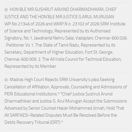
HON’BLE MR.SUSHRUT ARVIND DHARMADHIKARI, CHIEF
JUSTICE AND THE HON’BLE MR.JUSTICE G.ARUL MURUGAN
WP.No.21346 of 2026 and WMP.N o .23102 of 2026 SRM Institute
of Science and Technology, Represented by its Authorised
Signatory, No.1, Jawaharlal Nehru Salai, Vadaplani, Chennai-600 026.
..Petitioner Vs 1. The State of Tamil Nadu, Represented by its
Secretary, Department of Higher Education, Fort St. George,
Chennai-600 009. 2. The All India Council for Technical Education,
Represented by its Member
Madras High Court Rejects SRM University’s plea Seeking
Cancellation of Affiliation, Approvals, Counselling and Admissions of
PERI Educational Institutions.* *Chief Justice Sushrut Arvind
Dharmadhikari and Justice G. Arul Murugan Accept the Submissions
Advanced by Senior Counsel Hasan Mohammed Jinnah; Hold That
All SARFAESI-Related Disputes Must Be Resolved Before the
Debts Recovery Tribunal (DRT).*