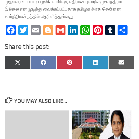
முதல்வர் எடப்பாடி பழனிச்சாமிக்கு எதிரான புகாரில் முகாந்திரம்
இல்லை என முடித்து வைக்கப்பட்டதாக தமிழக அரசு, சென்னை
உயர்நீதிமன்றத்தில் தெரிவித்துள்ளது.
Facebook
Twitter
Email
Blogger
Gmail
LinkedIn
WhatsApp
Pinteres
Tumb
Sh
Share this post:
Share
Share
Share
Share
Share
X
Facebook
Pinterest
LinkedIn
Email
on
on
on
on
on
(Twitter)
YOU MAY ALSO LIKE...