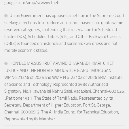
google.com/amp/s/www.theh…
Union Government has opposed a petition in the Supreme Court
seeking directions to introduce an income-based sub-quota within
reserved categories, contending that reservation for Scheduled
Castes (SCs), Scheduled Tribes (STs), and Other Backward Classes
(OBCs) is founded on historical and social backwardness and not
merely economic status.
HON’BLE MR.SUSHRUT ARVIND DHARMADHIKARI, CHIEF
JUSTICE AND THE HON’BLE MR.JUSTICE G.ARUL MURUGAN
WP.No.21346 of 2026 and WMP.N o .23102 of 2026 SRM Institute
of Science and Technology, Represented by its Authorised
Signatory, No.1, Jawaharlal Nehru Salai, Vadaplani, Chennai-600 026.
..Petitioner Vs 1. The State of Tamil Nadu, Represented by its
Secretary, Department of Higher Education, Fort St. George,
Chennai-600 009. 2. The All India Council for Technical Education,
Represented by its Member