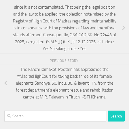
since it is not contemplated. That being the legal position
and the law to be applied, the objection note raised by the
Registry of High Court of Madras regarding maintainability
is in consonance with the provisions of law and therefore,
stands affirmed. Consequently, OSA(CAD)SR. No.72443 of
2025, is rejected. (S.M.S.,J.) (C.K.,J.) 12.12.2025 vsi Index :
Yes Speaking order : Yes
PREVIOUS STORY
The Kanchi Kamakoti Peetam has approached the
#MadrasHighCourt for taking back three of its female
elephants Sandhya, 50, Indu, 30, & Jayanti, 14, from the
forest department’s elephant rescue and rehabilitation
centre at M.R. Palayam in Tiruchi. @THChennai
Search
for: