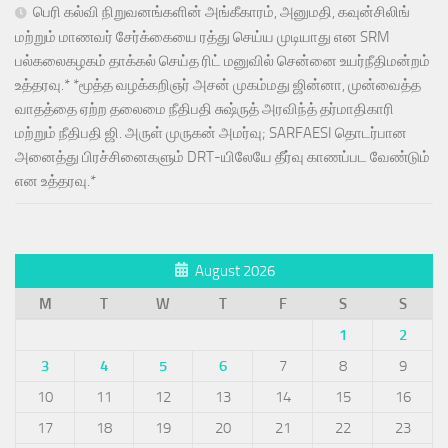
பெரி கல்வி நிறுவனங்களின் அங்கீகாரம், அனுமதி, கவுன்சிலிங்
மற்றும் மாணவர் சேர்க்கையை ரத்து செய்ய முடியாது என SRM
பல்கலைகழகம் தாக்கல் செய்த ரிட் மனுவில் சென்னை உயர்நீதிமன்றம்
உத்தரவு.* *மூத்த வழக்கறிஞர் அசன் முகம்மது ஜின்னா, முன்வைத்த
வாதத்தை ஏற்ற தலைமை நீதிபதி சுஷ்ருத் அரவிந்த் தர்மாதிகாரி
மற்றும் நீதிபதி ஜி. அருள் முருகன் அமர்வு; SARFAESI தொடர்பான
அனைத்து பிரச்சினைகளும் DRT-யிலேயே தீர்வு காணப்பட வேண்டும்
என உத்தரவு.*
August 2026
M
T
W
T
F
S
S
1
2
3
4
5
6
7
8
9
10
11
12
13
14
15
16
17
18
19
20
21
22
23