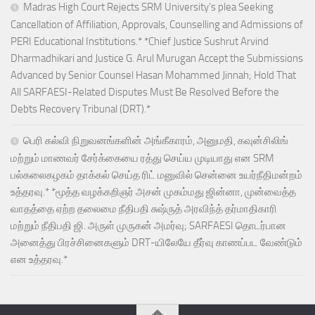
Madras High Court Rejects SRM University’s plea Seeking
Cancellation of Affiliation, Approvals, Counselling and Admissions of
PERI Educational Institutions.* *Chief Justice Sushrut Arvind
Dharmadhikari and Justice G. Arul Murugan Accept the Submissions
Advanced by Senior Counsel Hasan Mohammed Jinnah; Hold That
All SARFAESI-Related Disputes Must Be Resolved Before the
Debts Recovery Tribunal (DRT).*
பெரி கல்வி நிறுவனங்களின் அங்கீகாரம், அனுமதி, கவுன்சிலிங்
மற்றும் மாணவர் சேர்க்கையை ரத்து செய்ய முடியாது என SRM
பல்கலைகழகம் தாக்கல் செய்த ரிட் மனுவில் சென்னை உயர்நீதிமன்றம்
உத்தரவு.* *மூத்த வழக்கறிஞர் அசன் முகம்மது ஜின்னா, முன்வைத்த
வாதத்தை ஏற்ற தலைமை நீதிபதி சுஷ்ருத் அரவிந்த் தர்மாதிகாரி
மற்றும் நீதிபதி ஜி. அருள் முருகன் அமர்வு; SARFAESI தொடர்பான
அனைத்து பிரச்சினைகளும் DRT-யிலேயே தீர்வு காணப்பட வேண்டும்
என உத்தரவு.*