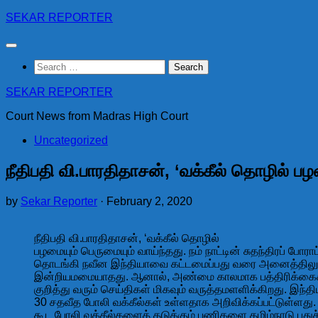
Skip
SEKAR REPORTER
to
content
Search
for:
SEKAR REPORTER
Court News from Madras High Court
Uncategorized
நீதிபதி வி.பாரதிதாசன், ‘வக்கீல் தொழில் பழ
by
Sekar Reporter
·
February 2, 2020
நீதிபதி வி.பாரதிதாசன், ‘வக்கீல் தொழில்
பழமையும் பெருமையும் வாய்ந்தது. நம் நாட்டின் சுதந்திரப் போராட
தொடங்கி நவீன இந்தியாவை கட்டமைப்பது வரை அனைத்திலும் 
இன்றியமமையாதது. ஆனால், அண்மை காலமாக பத்திரிக்கைகள
குறித்து வரும் செய்திகள் மிகவும் வருத்தமளளிக்கிறது. இந்தி
30 சதவீத போலி வக்கீல்கள் உள்ளதாக அறிவிக்கப்பட்டுள்ளது. த
கூட போலி வக்கீல்களைத் தடுக்கும் பணிகளை தமிழ்நாடு புதுச