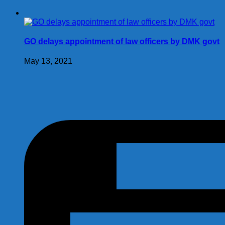
GO delays appointment of law officers by DMK govt
May 13, 2021