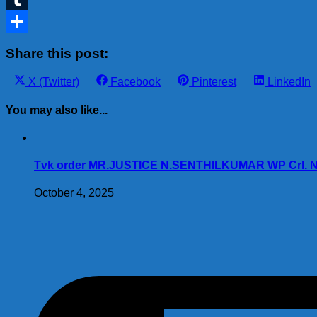
Tumblr
Share
Share this post:
Share
Share
Share
Share
X (Twitter)
Facebook
Pinterest
LinkedIn
on
on
on
on
You may also like...
Tvk order MR.JUSTICE N.SENTHILKUMAR WP Crl. No. 
October 4, 2025