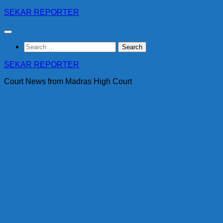
Skip
SEKAR REPORTER
to
content
Search
for:
SEKAR REPORTER
Court News from Madras High Court