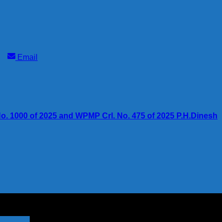
Share
Email
on
1000 of 2025 and WPMP Crl. No. 475 of 2025 P.H.Dinesh