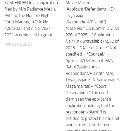
SUSPENDED In an application
Movie Makers
filed by M/s Radiance Media
(Applicant/Defendant) – Dr.
Pvt Ltd, the Hon’ble High
Ilaiyaraaja
Court Madras, in O.A. No.
(Respondent/Plaintiff) –
125/2021 and A.No. 782/
*Case No:* C.S.(Comm.Div) No.
2021 was pleased to grant
226 of 2025 – *Application
No:* (link unavailable) 4570 of
MARCH 4, 2021
2025 – *Date of Order:* Not
specified – *Counsel:* –
Applicant/Defendant: M/s.
Rahul Balakrishnan –
Respondent/Plaintiff: M/s.
Thyagarajan K, A. Saravanan, S.
Magaimairaaj – *Court
Observation:* The court
dismissed the applicant’s
application, holding that the
respondent/plaintiff is
entitled to protect his musical
works from distortion or