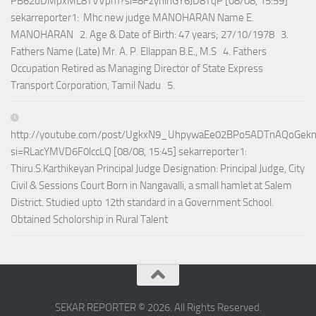
PB62dDMpxML8TVVpm?si=8FzynlnGY6JD8TqP [08/08, 15:59]
sekarreporter1: Mhc new judge MANOHARAN Name E.
MANOHARAN 2. Age & Date of Birth: 47 years; 27/10/1978 3.
Fathers Name (Late) Mr. A. P. Ellappan B.E., M.S 4. Fathers
Occupation Retired as Managing Director of State Express
Transport Corporation, Tamil Nadu 5.
http://youtube.com/post/UgkxN9_UhpywaEe02BPo5ADTnAQoGek
si=RLacYMVD6F0lccLQ [08/08, 15:45] sekarreporter1:
Thiru.S.Karthikeyan Principal Judge Designation: Principal Judge, City
Civil & Sessions Court Born in Nangavalli, a small hamlet at Salem
District. Studied upto 12th standard in a Government School.
Obtained Scholorship in Rural Talent
SEKAR REPORTER © 2026. All Rights Reserved.