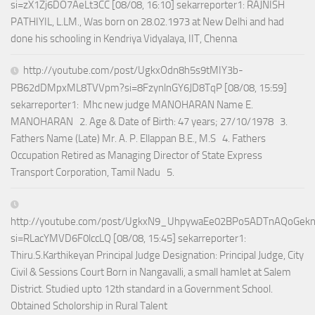
si=zX1Zj6DO7AeLt3CC [08/08, 16:10] sekarreporter1: RAJNISH
PATHIYIL, L.LM., Was born on 28.02.1973 at New Delhi and had
done his schooling in Kendriya Vidyalaya, IIT, Chenna
http://youtube.com/post/UgkxOdn8h5s9tMIY3b-
PB62dDMpxML8TVVpm?si=8FzynlnGY6JD8TqP [08/08, 15:59]
sekarreporter1: Mhc new judge MANOHARAN Name E.
MANOHARAN 2. Age & Date of Birth: 47 years; 27/10/1978 3.
Fathers Name (Late) Mr. A. P. Ellappan B.E., M.S 4. Fathers
Occupation Retired as Managing Director of State Express
Transport Corporation, Tamil Nadu 5.
http://youtube.com/post/UgkxN9_UhpywaEe02BPo5ADTnAQoGek
si=RLacYMVD6F0lccLQ [08/08, 15:45] sekarreporter1:
Thiru.S.Karthikeyan Principal Judge Designation: Principal Judge, City
Civil & Sessions Court Born in Nangavalli, a small hamlet at Salem
District. Studied upto 12th standard in a Government School.
Obtained Scholorship in Rural Talent