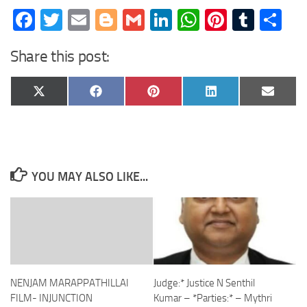
Facebook
Twitter
Email
Blogger
Gmail
LinkedIn
WhatsApp
Pinteres
Tumb
Sh
Share this post:
Share
Share
Share
Share
Share
X
Facebook
Pinterest
LinkedIn
Email
on
on
on
on
on
(Twitter)
YOU MAY ALSO LIKE...
NENJAM MARAPPATHILLAI
Judge:* Justice N Senthil
FILM- INJUNCTION
Kumar – *Parties:* – Mythri