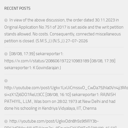
RECENT POSTS
In view of the above discussion, the order dated 30.11.2023 in
Original Application No.751 of 2017 is set aside and the writ petition
stands allowed. No costs. Consequently, connected miscellaneous
petition is closed. (S.M.S.,J.) (N.S.,J.) 27-07-2026
[08/08, 17:39] sekarreporter1:
https://x.com/i/status/2086061972210983189 [08/08, 17:39]
sekarreporter1: K Govindarajan J
http://youtube.com/post/Ugkx1LxUiCmssvO_CwDa75Jhla0Vn4jj3M
si=zX1Zj6DO7AeLt3CC [08/08, 16:10] sekarreporter1: RAJNISH
PATHIYIL, L.LM., Was born on 28.02.1973 at New Delhi and had
done his schooling in Kendriya Vidyalaya, IIT, Chenna
http://youtube.com/post/UgkxOdn8h5s9tMIY3b-