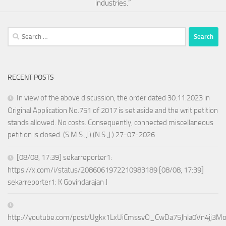
industries.”
Search
for:
RECENT POSTS
In view of the above discussion, the order dated 30.11.2023 in
Original Application No.751 of 2017 is set aside and the writ petition
stands allowed. No costs. Consequently, connected miscellaneous
petition is closed. (S.M.S.,J.) (N.S.,J.) 27-07-2026
[08/08, 17:39] sekarreporter1:
https://x.com/i/status/2086061972210983189 [08/08, 17:39]
sekarreporter1: K Govindarajan J
http://youtube.com/post/Ugkx1LxUiCmssvO_CwDa75Jhla0Vn4jj3M