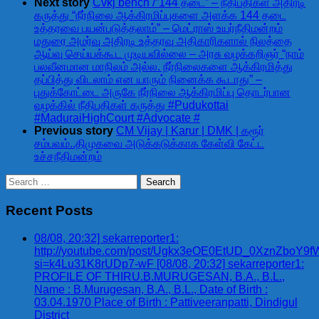
Next story
Cvkj bench /”144 தடை” – நீதிபதிகள் அதிரடி
கருத்து “நீர்நிலை ஆக்கிரமிப்புகளை அளக்க 144 தடை
உத்தரவை பயன்படுத்தலாம்” – மெட்ராஸ் உயர்நீதிமன்றம்
மதுரை அமர்வு அதிரடி உத்தரவு அதிகாரிகளால் நிலத்தை
ஆய்வு செய்யக்கூட முடியவில்லை – அரசு வழக்கறிஞர் “நாம்
பலவீனமான மாநிலம் அல்ல. நீர்நிலைகளை ஆக்கிரமித்து
தப்பித்து விடலாம் என யாரும் நினைக்க கூடாது” –
புதுக்கோட்டை அருகே நீர்நிலை ஆக்கிரமிப்பு தொடர்பான
வழக்கில் நீதிபதிகள் கருத்து #Pudukottai
#MaduraiHighCourt #Advocate #
Previous story
CM Vijay | Karur | DMK | கரூர்
சம்பவம்..திமுகவை அடுக்கடுக்காக கேள்வி கேட்ட
உச்சநீதிமன்றம்
Search
for:
Recent Posts
08/08, 20:32] sekarreporter1:
http://youtube.com/post/Ugkx3eOE0EtUD_0XznZbo
si=k4Lu31K8rUDp7-wF [08/08, 20:32] sekarreporter1:
PROFILE OF THIRU.B.MURUGESAN, B.A., B.L.,
Name : B.Murugesan, B.A., B.L., Date of Birth :
03.04.1970 Place of Birth : Pattiveeranpatti, Dindigul
District