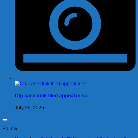
Otp case dmk filed appeal in sc
July 29, 2025
Follow: