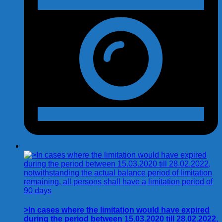
>In cases where the limitation would have expired
during the period between 15.03.2020 till 28.02.2022,