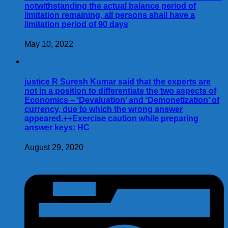
notwithstanding the actual balance period of
limitation remaining, all persons shall have a
limitation period of 90 days
May 10, 2022
justice R Suresh Kumar said that the experts are
not in a position to differentiate the two aspects of
Economics – ‘Devaluation’ and ‘Demonetization’ of
currency, due to which the wrong answer
appeared.++Exercise caution while preparing
answer keys: HC
August 29, 2020