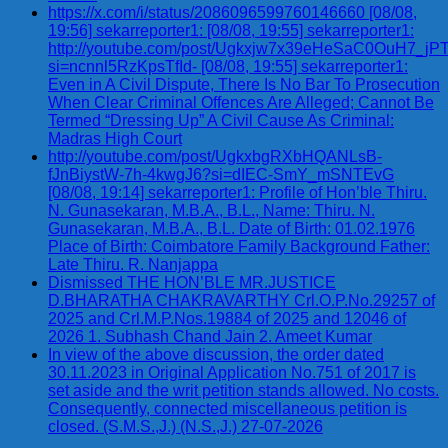
https://x.com/i/status/2086096599760146660 [08/08,
19:56] sekarreporter1: [08/08, 19:55] sekarreporter1:
http://youtube.com/post/Ugkxjw7x39eHeSaC0OuH7_
si=ncnnl5RzKpsTfId- [08/08, 19:55] sekarreporter1:
Even in A Civil Dispute, There Is No Bar To Prosecution
When Clear Criminal Offences Are Alleged; Cannot Be
Termed “Dressing Up” A Civil Cause As Criminal:
Madras High Court
http://youtube.com/post/UgkxbgRXbHQANLsB-
fJnBiystW-7h-4kwgJ6?si=dIEC-SmY_mSNTEvG
[08/08, 19:14] sekarreporter1: Profile of Hon’ble Thiru.
N. Gunasekaran, M.B.A., B.L., Name: Thiru. N.
Gunasekaran, M.B.A., B.L. Date of Birth: 01.02.1976
Place of Birth: Coimbatore Family Background Father:
Late Thiru. R. Nanjappa
Dismissed THE HON’BLE MR.JUSTICE
D.BHARATHA CHAKRAVARTHY Crl.O.P.No.29257 of
2025 and Crl.M.P.Nos.19884 of 2025 and 12046 of
2026 1. Subhash Chand Jain 2. Ameet Kumar
In view of the above discussion, the order dated
30.11.2023 in Original Application No.751 of 2017 is
set aside and the writ petition stands allowed. No costs.
Consequently, connected miscellaneous petition is
closed. (S.M.S.,J.) (N.S.,J.) 27-07-2026