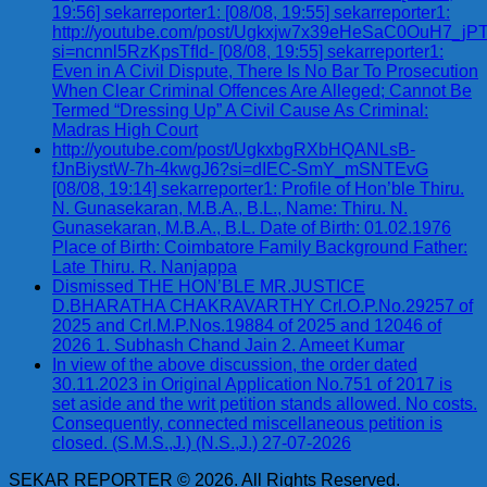
19:56] sekarreporter1: [08/08, 19:55] sekarreporter1:
http://youtube.com/post/Ugkxjw7x39eHeSaC0OuH7_
si=ncnnl5RzKpsTfId- [08/08, 19:55] sekarreporter1:
Even in A Civil Dispute, There Is No Bar To Prosecution
When Clear Criminal Offences Are Alleged; Cannot Be
Termed “Dressing Up” A Civil Cause As Criminal:
Madras High Court
http://youtube.com/post/UgkxbgRXbHQANLsB-
fJnBiystW-7h-4kwgJ6?si=dIEC-SmY_mSNTEvG
[08/08, 19:14] sekarreporter1: Profile of Hon’ble Thiru.
N. Gunasekaran, M.B.A., B.L., Name: Thiru. N.
Gunasekaran, M.B.A., B.L. Date of Birth: 01.02.1976
Place of Birth: Coimbatore Family Background Father:
Late Thiru. R. Nanjappa
Dismissed THE HON’BLE MR.JUSTICE
D.BHARATHA CHAKRAVARTHY Crl.O.P.No.29257 of
2025 and Crl.M.P.Nos.19884 of 2025 and 12046 of
2026 1. Subhash Chand Jain 2. Ameet Kumar
In view of the above discussion, the order dated
30.11.2023 in Original Application No.751 of 2017 is
set aside and the writ petition stands allowed. No costs.
Consequently, connected miscellaneous petition is
closed. (S.M.S.,J.) (N.S.,J.) 27-07-2026
SEKAR REPORTER © 2026. All Rights Reserved.