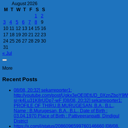
August 2026
M
T
W
T
F
S
S
1
2
3
4
5
6
7
8
9
10
11
12
13
14
15
16
17
18
19
20
21
22
23
24
25
26
27
28
29
30
31
« Jul
More
Recent Posts
08/08, 20:32] sekarreporter1:
http://youtube.com/post/Ugkx3eOE0EtUD_0XznZbo
si=k4Lu31K8rUDp7-wF [08/08, 20:32] sekarreporter1:
PROFILE OF THIRU.B.MURUGESAN, B.A., B.L.,
Name : B.Murugesan, B.A., B.L., Date of Birth :
03.04.1970 Place of Birth : Pattiveeranpatti, Dindigul
District
https://x.com/i/status/2086096599760146660 [08/08,