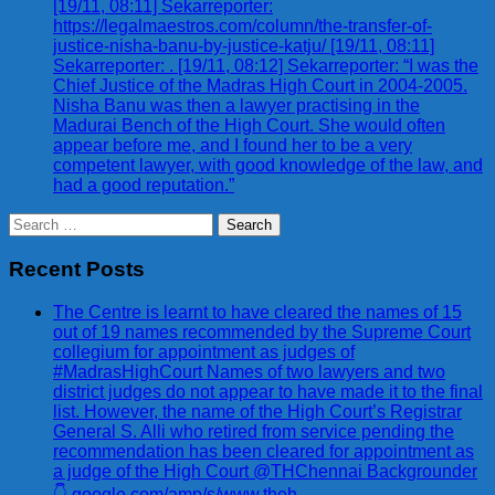
[19/11, 08:11] Sekarreporter:
https://legalmaestros.com/column/the-transfer-of-
justice-nisha-banu-by-justice-katju/ [19/11, 08:11]
Sekarreporter: . [19/11, 08:12] Sekarreporter: “I was the
Chief Justice of the Madras High Court in 2004-2005.
Nisha Banu was then a lawyer practising in the
Madurai Bench of the High Court. She would often
appear before me, and I found her to be a very
competent lawyer, with good knowledge of the law, and
had a good reputation.”
Search
for:
Recent Posts
The Centre is learnt to have cleared the names of 15
out of 19 names recommended by the Supreme Court
collegium for appointment as judges of
#MadrasHighCourt Names of two lawyers and two
district judges do not appear to have made it to the final
list. However, the name of the High Court’s Registrar
General S. Alli who retired from service pending the
recommendation has been cleared for appointment as
a judge of the High Court @THChennai Backgrounder
👇 google.com/amp/s/www.theh…