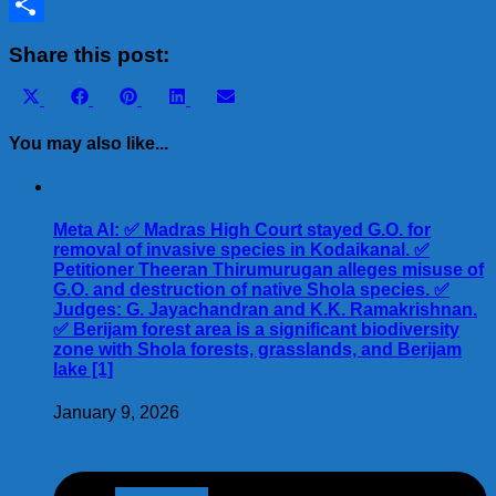
Tumblr
Share
Share this post:
Share
Share
Share
Share
Share
X
Facebook
Pinterest
LinkedIn
Email
on
on
on
on
on
(Twitter)
You may also like...
Meta AI: ✅ Madras High Court stayed G.O. for
removal of invasive species in Kodaikanal. ✅
Petitioner Theeran Thirumurugan alleges misuse of
G.O. and destruction of native Shola species. ✅
Judges: G. Jayachandran and K.K. Ramakrishnan.
✅ Berijam forest area is a significant biodiversity
zone with Shola forests, grasslands, and Berijam
lake [1]
January 9, 2026