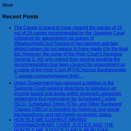
More
Recent Posts
The Centre is learnt to have cleared the names of 15
out of 19 names recommended by the Supreme Court
collegium for appointment as judges of
#MadrasHighCourt Names of two lawyers and two
district judges do not appear to have made it to the final
list. However, the name of the High Court’s Registrar
General S. Alli who retired from service pending the
recommendation has been cleared for appointment as
a judge of the High Court @THChennai Backgrounder
👇 google.com/amp/s/www.theh…
Union Government has opposed a petition in the
Supreme Court seeking directions to introduce an
income-based sub-quota within reserved categories,
contending that reservation for Scheduled Castes
(SCs), Scheduled Tribes (STs), and Other Backward
Classes (OBCs) is founded on historical and social
backwardness and not merely economic status.
HON’BLE MR.SUSHRUT ARVIND
DHARMADHIKARI, CHIEF JUSTICE AND THE
HON’BLE MR.JUSTICE G.ARUL MURUGAN