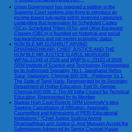
Union Government has opposed a petition in the
Supreme Court seeking directions to introduce an
income-based sub-quota within reserved categories,
contending that reservation for Scheduled Castes
(SCs), Scheduled Tribes (STs), and Other Backward
Classes (OBCs) is founded on historical and social
backwardness and not merely economic status.
HON’BLE MR.SUSHRUT ARVIND
DHARMADHIKARI, CHIEF JUSTICE AND THE
HON’BLE MR.JUSTICE G.ARUL MURUGAN
WP.No.21346 of 2026 and WMP.N o .23102 of 2026
SRM Institute of Science and Technology, Represented
by its Authorised Signatory, No.1, Jawaharlal Nehru
Salai, Vadaplani, Chennai-600 026. ..Petitioner Vs 1.
The State of Tamil Nadu, Represented by its Secretary,
Department of Higher Education, Fort St. George,
Chennai-600 009. 2. The All India Council for Technical
Education, Represented by its Member
Madras High Court Rejects SRM University’s plea
Seeking Cancellation of Affiliation, Approvals,
Counselling and Admissions of PERI Educational
Institutions.* *Chief Justice Sushrut Arvind
Dharmadhikari and Justice G. Arul Murugan Accept the
Submissions Advanced by Senior Counsel Hasan