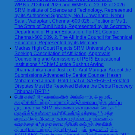
WP.No.21346 of 2026 and WMP.N o .23102 of 2026
SRM Institute of Science and Technology, Represented
by its Authorised Signatory, No.1, Jawaharlal Nehru
Salai, Vadaplani, Chennai-600 026. ..Petitioner Vs 1.
The State of Tamil Nadu, Represented by its Secretary,
Department of Higher Education, Fort St. George,
Chennai-600 009. 2. The All India Council for Technical
Education, Represented by its Member
Madras High Court Rejects SRM University’s plea
Seeking Cancellation of Affiliation, Approvals,
Counselling and Admissions of PERI Educational
Institutions.* *Chief Justice Sushrut Arvind
Dharmadhikari and Justice G. Arul Murugan Accept the
Submissions Advanced by Senior Counsel Hasan
Mohammed Jinnah; Hold That All SARFAESI-Related
Disputes Must Be Resolved Before the Debts Recovery
Tribunal (DRT).*
பெரி கல்வி நிறுவனங்களின் அங்கீகாரம், அனுமதி,
கவுன்சிலிங் மற்றும் மாணவர் சேர்க்கையை ரத்து செய்ய
முடியாது என SRM பல்கலைகழகம் தாக்கல் செய்த ரிட்
மனுவில் சென்னை உயர்நீதிமன்றம் உத்தரவு.* *மூத்த
வழக்கறிஞர் அசன் முகம்மது ஜின்னா, முன்வைத்த
வாதத்தை ஏற்ற தலைமை நீதிபதி சுஷ்ருத் அரவிந்த்
தர்மாதிகாரி மற்றும் நீதிபதி ஜி. அருள் முருகன் அமர்வு;
SARFAESI தொடர்பான அனைத்து பிரச்சினைகளும் DRT-