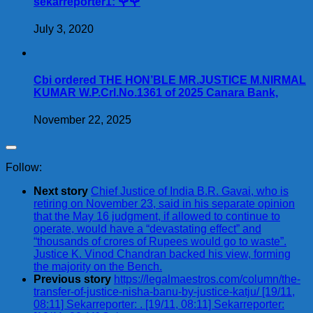
sekarreporter1: 🌹🌹
July 3, 2020
Cbi ordered THE HON’BLE MR.JUSTICE M.NIRMAL
KUMAR W.P.Crl.No.1361 of 2025 Canara Bank,
November 22, 2025
Follow:
Next story
Chief Justice of India B.R. Gavai, who is
retiring on November 23, said in his separate opinion
that the May 16 judgment, if allowed to continue to
operate, would have a “devastating effect” and
“thousands of crores of Rupees would go to waste”.
Justice K. Vinod Chandran backed his view, forming
the majority on the Bench.
Previous story
https://legalmaestros.com/column/the-
transfer-of-justice-nisha-banu-by-justice-katju/ [19/11,
08:11] Sekarreporter: . [19/11, 08:11] Sekarreporter: