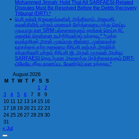
Mohammed Jinnah; Hold That All SARFAESI-Related
Disputes Must Be Resolved Before the Debts Recovery
Tribunal (DRT).*
பெரி கல்வி நிறுவனங்களின் அங்கீகாரம், அனுமதி,
கவுன்சிலிங் மற்றும் மாணவர் சேர்க்கையை ரத்து செய்ய
முடியாது என SRM பல்கலைகழகம் தாக்கல் செய்த ரிட்
மனுவில் சென்னை உயர்நீதிமன்றம் உத்தரவு.* *மூத்த
வழக்கறிஞர் அசன் முகம்மது ஜின்னா, முன்வைத்த
வாதத்தை ஏற்ற தலைமை நீதிபதி சுஷ்ருத் அரவிந்த்
தர்மாதிகாரி மற்றும் நீதிபதி ஜி. அருள் முருகன் அமர்வு;
SARFAESI தொடர்பான அனைத்து பிரச்சினைகளும் DRT-
யிலேயே தீர்வு காணப்பட வேண்டும் என உத்தரவு.*
August 2026
M
T
W
T
F
S
S
1
2
3
4
5
6
7
8
9
10
11
12
13
14
15
16
17
18
19
20
21
22
23
24
25
26
27
28
29
30
31
« Jul