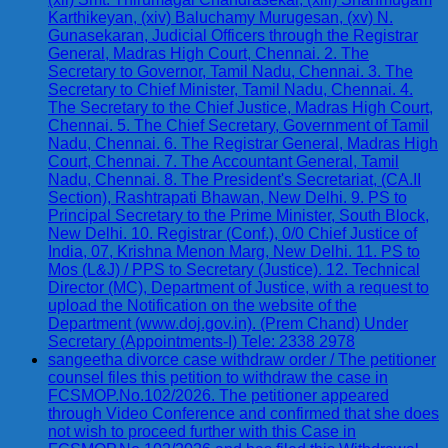
Karthikeyan, (xiv) Baluchamy Murugesan, (xv) N.
Gunasekaran, Judicial Officers through the Registrar
General, Madras High Court, Chennai. 2. The
Secretary to Governor, Tamil Nadu, Chennai. 3. The
Secretary to Chief Minister, Tamil Nadu, Chennai. 4.
The Secretary to the Chief Justice, Madras High Court,
Chennai. 5. The Chief Secretary, Government of Tamil
Nadu, Chennai. 6. The Registrar General, Madras High
Court, Chennai. 7. The Accountant General, Tamil
Nadu, Chennai. 8. The President's Secretariat, (CA.II
Section), Rashtrapati Bhawan, New Delhi. 9. PS to
Principal Secretary to the Prime Minister, South Block,
New Delhi. 10. Registrar (Conf.), 0/0 Chief Justice of
India, 07, Krishna Menon Marg, New Delhi. 11. PS to
Mos (L&J) / PPS to Secretary (Justice). 12. Technical
Director (MC), Department of Justice, with a request to
upload the Notification on the website of the
Department (www.doj.gov.in). (Prem Chand) Under
Secretary (Appointments-I) Tele: 2338 2978
sangeetha divorce case withdraw order / The petitioner
counsel files this petition to withdraw the case in
FCSMOP.No.102/2026. The petitioner appeared
through Video Conference and confirmed that she does
not wish to proceed further with this Case in