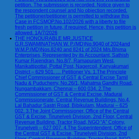
petition. The submission is recorded. Notice given to
the respondent counsel and No objection recorded.
The petitioner/petitioner is permitted to withdraw this
Case in FCSMOP.No.102/2026 with a liberty to file
fresh petition in future, if required. Hence, this petition is
allowed. 1A/7/2026
THE HONOURABLE MR.JUSTICE
G.R.SWAMINATHAN W. P.(MD)No.9040 of 2024and
W.M.P.(MD)Nos.8240 and 8241 of 2024 M/s.Bhima
Enterprises, Represented by its Accountant, Sathish
Kumar Rajendran, No.8/7, Ramapuram West,
Manikattipottal, Pottal Post, Nagercoil, Kanyakumari
District – 629 501. … Petitioner Vs. 1.The Principle
Chief Commissioner of GST & Central Excise Tamil
Nadu & Puducherry, No.26/1, Mahatma Gandhi Road,
Nungambakkam, Chennai – 600 034. 2.The
Commissioner of GST & Central Excise, Madurai
Commissionerate, Central Revenue Buildings, No.4,
Lal Bahadur Sastri Road, Bibikulam, Madurai – 625
002. 3.The Joint Commissioner, Office of the Central
GST & Excise, Tirunelveli Division, 2nd Floor, Central
Revenue Building, Tractor Road, NGO “A” Colony,
Tirunelveli – 627 007. 4.The Superintendent, Office of
the Central GST & Excise, Tirunelveli Division, 2nd
Floor, Central Revenue Building, Tractor Road, NGO