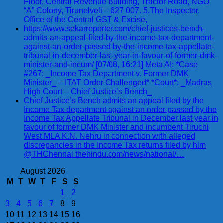
Floor, Central Revenue Building, Tractor Road, NGO
“A” Colony, Tirunelveli – 627 007. 5.The Inspector,
Office of the Central GST & Excise,
https://www.sekarreporter.com/chief-justices-bench-
admits-an-appeal-filed-by-the-income-tax-department-
against-an-order-passed-by-the-income-tax-appellate-
tribunal-in-december-last-year-in-favour-of-former-dmk-
minister-and-incum/ [07/08, 16:21] Meta AI: *Case
#267: _Income Tax Department v. Former DMK
Minister_ – ITAT Order Challenged* *Court*: _Madras
High Court – Chief Justice’s Bench_
Chief Justice’s Bench admits an appeal filed by the
Income Tax department against an order passed by the
Income Tax Appellate Tribunal in December last year in
favour of former DMK Minister and incumbent Tiruchi
West MLA K.N. Nehru in connection with alleged
discrepancies in the Income Tax returns filed by him
@THChennai thehindu.com/news/national/…
August 2026
M
T
W
T
F
S
S
1
2
3
4
5
6
7
8
9
10
11
12
13
14
15
16