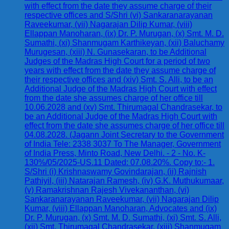
with effect from the date they assume charge of their
respective offices and S/Shri (vi) Sankaranarayanan
Raveekumar, (vii) Nagarajan Dilip Kumar, (viii)
Ellappan Manoharan, (ix) Dr. P. Murugan, (x) Smt. M. D.
Sumathi, (xi) Shanmugam Karthikeyan, (xii) Baluchamy
Murugesan, (xiii) N. Gunasekaran, to be Additional
Judges of the Madras High Court for a period of two
years with effect from the date they assume charge of
their respective offices and (xiv) Smt. S. Alli, to be an
Additional Judge of the Madras High Court with effect
from the date she assumes charge of her office till
10.06.2028 and (xv) Smt. Thirumagal Chandrasekar, to
be an Additional Judge of the Madras High Court with
effect from the date she assumes charge of her office till
04.08.2028. (Jagann Joint Secretary to the Government
of India Tele: 2338 3037 To The Manager, Government
of India Press, Minto Road, New Delhi. - 2 - No. K-
130%/05/2025-US.11 Dated: 07.08.20%. Copy to:- 1.
S/Shri (i) Krishnaswamy Govindarajan, (ii) Rajnish
Pathiyil, (iii) Natarajan Ramesh, (iv) G.K. Muthukumaar,
(v) Ramakrishnan Rajesh Vivekananthan, (vi)
Sankaranarayanan Raveekumar, (vii) Nagarajan Dilip
Kumar, (viii) Ellappan Manoharan, Advocates and (ix)
Dr. P. Murugan, (x) Smt. M. D. Sumathi, (xi) Smt. S. Alli,
(xii) Smt. Thirumagal Chandrasekar, (xiii) Shanmugam