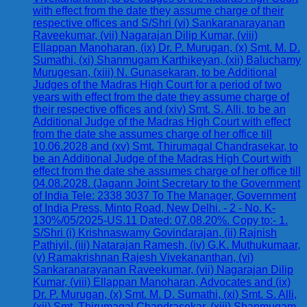
with effect from the date they assume charge of their
respective offices and S/Shri (vi) Sankaranarayanan
Raveekumar, (vii) Nagarajan Dilip Kumar, (viii)
Ellappan Manoharan, (ix) Dr. P. Murugan, (x) Smt. M. D.
Sumathi, (xi) Shanmugam Karthikeyan, (xii) Baluchamy
Murugesan, (xiii) N. Gunasekaran, to be Additional
Judges of the Madras High Court for a period of two
years with effect from the date they assume charge of
their respective offices and (xiv) Smt. S. Alli, to be an
Additional Judge of the Madras High Court with effect
from the date she assumes charge of her office till
10.06.2028 and (xv) Smt. Thirumagal Chandrasekar, to
be an Additional Judge of the Madras High Court with
effect from the date she assumes charge of her office till
04.08.2028. (Jagann Joint Secretary to the Government
of India Tele: 2338 3037 To The Manager, Government
of India Press, Minto Road, New Delhi. - 2 - No. K-
130%/05/2025-US.11 Dated: 07.08.20%. Copy to:- 1.
S/Shri (i) Krishnaswamy Govindarajan, (ii) Rajnish
Pathiyil, (iii) Natarajan Ramesh, (iv) G.K. Muthukumaar,
(v) Ramakrishnan Rajesh Vivekananthan, (vi)
Sankaranarayanan Raveekumar, (vii) Nagarajan Dilip
Kumar, (viii) Ellappan Manoharan, Advocates and (ix)
Dr. P. Murugan, (x) Smt. M. D. Sumathi, (xi) Smt. S. Alli,
(xii) Smt. Thirumagal Chandrasekar, (xiii) Shanmugam