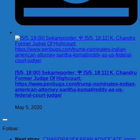
[5/5, 18:00] Sekarreporter: 🌹 [5/5, 18:11] K. Chandru
Former Judge Of Highcourt:
https://www.penbugs.com/trump-nominates-indian-
american-attorney-saritha-komatireddy-as-us-
federal-court-judge/
May 5, 2020
Follow:
Next story
. CHANDRASEKARAN ADVOCATE zoom