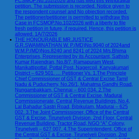
FCSMOP.No.102/2026 and has filed this Withdrawal
petition. The submission is recorded. Notice given to
the respondent counsel and No objection recorded.
The petitioner/petitioner is permitted to withdraw this
Case in FCSMOP.No.102/2026 with a liberty to file
fresh petition in future, if required. Hence, this petition is
allowed. 1A/7/2026
THE HONOURABLE MR.JUSTICE
G.R.SWAMINATHAN W. P.(MD)No.9040 of 2024and
W.M.P.(MD)Nos.8240 and 8241 of 2024 M/s.Bhima
Enterprises, Represented by its Accountant, Sathish
Kumar Rajendran, No.8/7, Ramapuram West,
Manikattipottal, Pottal Post, Nagercoil, Kanyakumari
District – 629 501. … Petitioner Vs. 1.The Principle
Chief Commissioner of GST & Central Excise Tamil
Nadu & Puducherry, No.26/1, Mahatma Gandhi Road,
Nungambakkam, Chennai – 600 034. 2.The
Commissioner of GST & Central Excise, Madurai
Commissionerate, Central Revenue Buildings, No.4,
Lal Bahadur Sastri Road, Bibikulam, Madurai – 625
002. 3.The Joint Commissioner, Office of the Central
GST & Excise, Tirunelveli Division, 2nd Floor, Central
Revenue Building, Tractor Road, NGO “A” Colony,
Tirunelveli – 627 007. 4.The Superintendent, Office of
the Central GST & Excise, Tirunelveli Division, 2nd