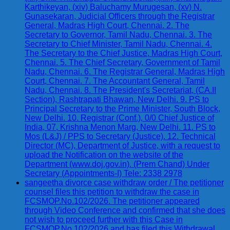
Karthikeyan, (xiv) Baluchamy Murugesan, (xv) N.
Gunasekaran, Judicial Officers through the Registrar
General, Madras High Court, Chennai. 2. The
Secretary to Governor, Tamil Nadu, Chennai. 3. The
Secretary to Chief Minister, Tamil Nadu, Chennai. 4.
The Secretary to the Chief Justice, Madras High Court,
Chennai. 5. The Chief Secretary, Government of Tamil
Nadu, Chennai. 6. The Registrar General, Madras High
Court, Chennai. 7. The Accountant General, Tamil
Nadu, Chennai. 8. The President's Secretariat, (CA.II
Section), Rashtrapati Bhawan, New Delhi. 9. PS to
Principal Secretary to the Prime Minister, South Block,
New Delhi. 10. Registrar (Conf.), 0/0 Chief Justice of
India, 07, Krishna Menon Marg, New Delhi. 11. PS to
Mos (L&J) / PPS to Secretary (Justice). 12. Technical
Director (MC), Department of Justice, with a request to
upload the Notification on the website of the
Department (www.doj.gov.in). (Prem Chand) Under
Secretary (Appointments-I) Tele: 2338 2978
sangeetha divorce case withdraw order / The petitioner
counsel files this petition to withdraw the case in
FCSMOP.No.102/2026. The petitioner appeared
through Video Conference and confirmed that she does
not wish to proceed further with this Case in
FCSMOP.No.102/2026 and has filed this Withdrawal