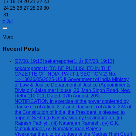
17
18
19
20
21
22
23
24
25
26
27
28
29
30
31
« Jul
More
Recent Posts
[07/08, 19:13] sekarreporter1: 👍 [07/08, 19:13]
sekarreporter1: (TO BE PUBLISHED IN THE
GAZETTE OF INDIA, PART 1 SECTION 2) No.
1<-13026/05/2025-US.II Government of India Ministry
of Law & Justice Department of Justice (Appointments
Division) Jaisalmer House, 26, Man Singh Road, New
Delhi-110 011, Dated: 07th August, 20%.
NOTIFICATION In exercise of the power conferred by
clause (1) of Article 217 and clause (1) of Article 224 of
the Constitution of India, the President is pleased to
appoint S/Shri (i) Krishnaswamy Govindarajan, (ii)
Rajnish Pathiyil, (iii) Natarajan Ramesh, (iv) G.K.
Muthukumaar, (v) Ramakrishnan Rajesh
Vivekananthan, to be Judges of the Madras High Court