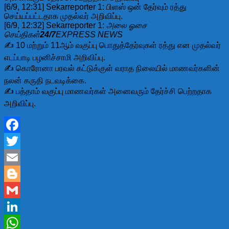
[6/9, 12:31] Sekarreporter 1: பிளஸ் ஒன் தேர்வும் ரத்து
செய்யப்பட்டதாக முதல்வர் அறிவிப்பு.
[6/9, 12:32] Sekarreporter 1:
அலை ஓசை
செய்திகள்
24/7
EXPRESS NEWS
✍️ 10 மற்றும் 11ஆம் வகுப்பு பொதுத்தேர்வுகள் ரத்து என முதல்வர்
எடப்பாடி பழனிச்சாமி அறிவிப்பு.
✍️ கொரோனா பரவல் கட்டுக்குள் வராத நிலையில் மாணவர்களின்
நலன் கருதி நடவடிக்கை.
✍️ பத்தாம் வகுப்பு மாணவர்கள் அனைவரும் தேர்ச்சி பெற்றதாக
அறிவிப்பு.
Facebook
Twitter
Email
Blogger
Gmail
LinkedIn