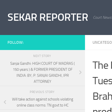
Skip to content
SEKAR REPORTER
Court News
FOLLOW:
UNCATEGO
NEXT STORY
The 
Sanjai Gandhi: HIGH COURT OF MADRAS (
150 years ) & FORMER PRESIDENT OF
INDIA: BY; P. SANJAI GANDHI, IPR
Tues
ATTORNEY
Brah
PREVIOUS STORY
Will take action against schools violating
online class norms: TN govt to HC
prod