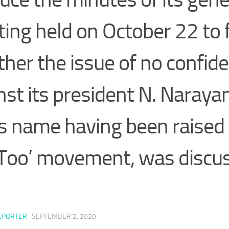
ing held on October 22 to 
her the issue of no confid
nst its president N. Naraya
is name having been raised 
Too’ movement, was discu
EPORTER
·
SEPTEMBER 2, 2020