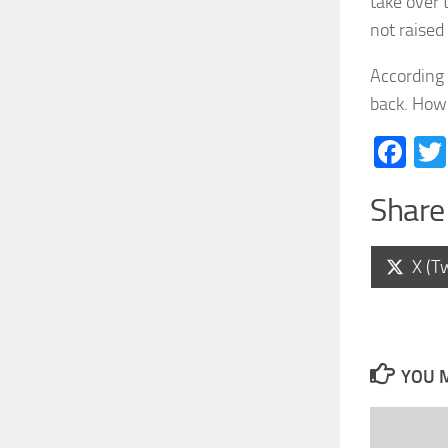
take over 
not raised
According 
back. Howe
Fa
Share 
Shar
X (Tw
on
YOU M