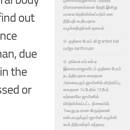
முன்வைத்துள்ளார் அடுத்த
விசாரணைக்கான தேதி இன்று
find out
மாலை தெரிவிக்கப்படும் என
நீதிபதி கூறியதாக
வழக்கறிஞர்கள் தகவல்
ence
குதிரை பேரம் all granted bail
judge ilanthiriyan
nan, due
தவெக எம்.எல்.ஏ.
in the
இளையராஜாவிடம் குதிரை பேரம்
நடத்தியதாக கைதான
அனைவரும் ஜாமினில் விடுவிப்பு
ssed or
கைதான 14 பேரில் 13 பேர்
ஏற்கனவே ஜாமினில்
விடுவிக்கப்பட்ட நிலையில்,
14வது நபரான கிருஷ்ணன்
என்பவருக்கும் ஜாமின் வழங்கி
உயர் நீதிமன்றம் உத்தரவு