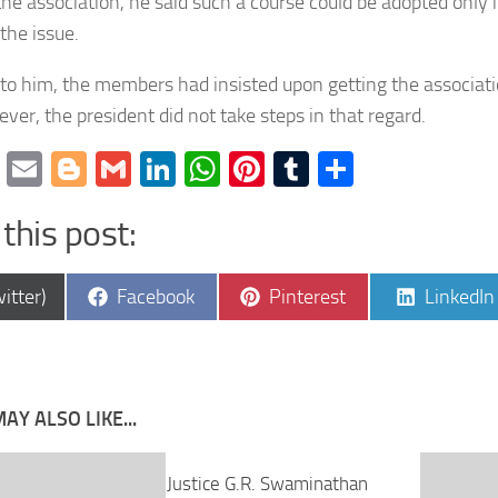
the association, he said such a course could be adopted only
 the issue.
to him, the members had insisted upon getting the associati
ver, the president did not take steps in that regard.
cebook
Twitter
Email
Blogger
Gmail
LinkedIn
WhatsApp
Pinterest
Tumblr
Share
this post:
e
Share
Share
Share
itter)
Facebook
Pinterest
LinkedIn
on
on
on
AY ALSO LIKE...
Justice G.R. Swaminathan