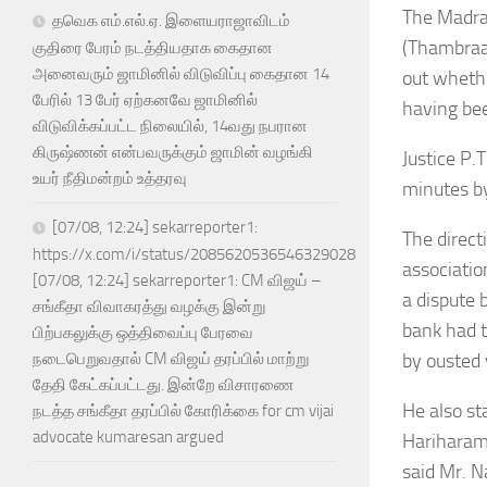
The Madra
தவெக எம்.எல்.ஏ. இளையராஜாவிடம்
(Thambraas
குதிரை பேரம் நடத்தியதாக கைதான
அனைவரும் ஜாமினில் விடுவிப்பு கைதான 14
out whethe
பேரில் 13 பேர் ஏற்கனவே ஜாமினில்
having bee
விடுவிக்கப்பட்ட நிலையில், 14வது நபரான
கிருஷ்ணன் என்பவருக்கும் ஜாமின் வழங்கி
Justice P.
உயர் நீதிமன்றம் உத்தரவு
minutes b
[07/08, 12:24] sekarreporter1:
The direct
https://x.com/i/status/2085620536546329028
associatio
[07/08, 12:24] sekarreporter1: CM விஜய் –
a dispute 
சங்கீதா விவாகரத்து வழக்கு இன்று
bank had t
பிற்பகலுக்கு ஒத்திவைப்பு பேரவை
by ousted 
நடைபெறுவதால் CM விஜய் தரப்பில் மாற்று
தேதி கேட்கப்பட்டது. இன்றே விசாரணை
He also st
நடத்த சங்கீதா தரப்பில் கோரிக்கை for cm vijai
advocate kumaresan argued
Hariharamu
said Mr. 