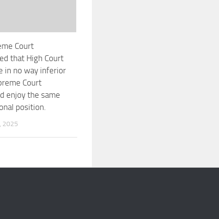
eme Court
d that High Court
e in no way inferior
preme Court
d enjoy the same
onal position.
, 2025