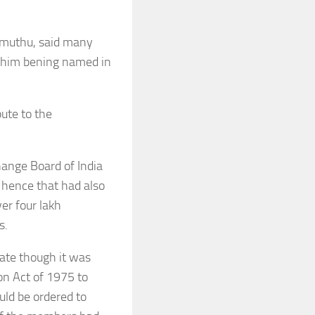
amuthu, said many
 him bening named in
ute to the
hange Board of India
 hence that had also
er four lakh
s.
date though it was
on Act of 1975 to
uld be ordered to