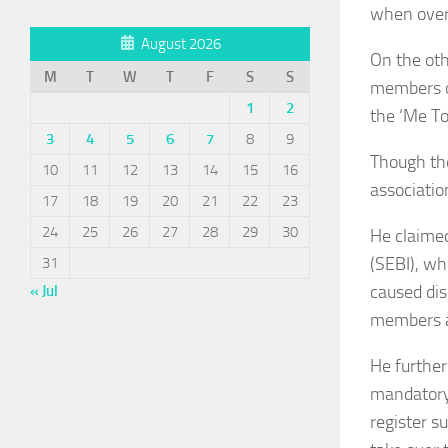
when over
August 2026
On the ot
M
T
W
T
F
S
S
members o
1
2
the ‘Me To
3
4
5
6
7
8
9
Though the
10
11
12
13
14
15
16
associatio
17
18
19
20
21
22
23
24
25
26
27
28
29
30
He claimed
(SEBI), wh
31
caused dis
« Jul
members a
He further
mandatory 
register s