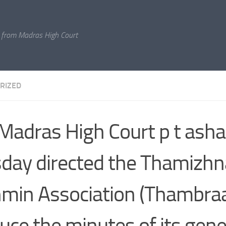
 from Madras High Court
RIZED
Madras High Court p t asha 
day directed the Thamizh
min Association (Thambraa
uce the minutes of its gene