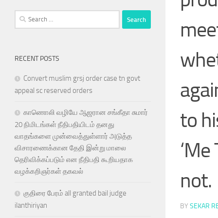
Search
meet
for:
whet
RECENT POSTS
Convert muslim grsj order case tn govt
agai
appeal sc reserved orders
to h
காணொலி வழியே ஆஜரான சங்கீதா சுமார்
20 நிமிடங்கள் நீதிபதியிடம் தனது
வாதங்களை முன்வைத்துள்ளார் அடுத்த
‘Me 
விசாரணைக்கான தேதி இன்று மாலை
தெரிவிக்கப்படும் என நீதிபதி கூறியதாக
வழக்கறிஞர்கள் தகவல்
not.
குதிரை பேரம் all granted bail judge
ilanthiriyan
BY
SEKAR R