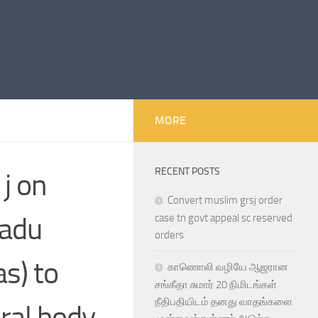
MORE
RECENT POSTS
j on
Convert muslim grsj order
nadu
case tn govt appeal sc reserved
orders
s) to
காணொலி வழியே ஆஜரான
சங்கீதா சுமார் 20 நிமிடங்கள்
நீதிபதியிடம் தனது வாதங்களை
ral body