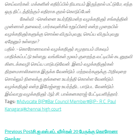
செய்வார்கள். மக்களின் எதிர்ப்பில் நியாயம் இருந்தால் மட்டுமே, எந்த
ஒரு திட்டத்திற்கும் எதிராக குரல் கொடுப்பேன்.
கேள்வி :-சென்னை உயர்நீதிமன்ற வழக்கறிஞர் சங்கத்தின்
முன்னாள் தலைவர், பார்கவுன்சில் உறுப்பினர் என்ற முறையில்
வழக்கறிஞர்களுக்கு சொல்ல விரும்புவது, செய்ய விரும்புவது
ஏதேனும் உள்ளதா?
பதில் :- கொரோனாவால் வழக்கறிஞர் சமுதாயம் மிகவும்
பாதிக்கப்பட்டு உள்ளது. வங்கிகள் மூலம் குறைந்த வட்டியில் கடனுதவி
கிடைக்கவழி செய்ய பாடுபடுவேன். இளம் வழக்கறிஞர்கள்
திறமைசாலிகளாக இருக்க வேண்டும். மற்றவர்களுக்கு அறிவுறை
சொல்லும் நிலைக்கு தங்களை உயர்த்தி கொள்ள வேண்டும்.
வழக்கறிஞர் என்ற இமேஜ்ஜை உயர்த்திட பாடுபட வேண்டும்.
இவ்வாறு வழக்கறிஞர் ஆர்.சி. பால்கனகராஜ் பேட்டியளித்தார்.
Tags:
#Advocate BJP
#Bar Council Member
#BJP- R.C. Paul
Kanagaraj
#chennai high court
Previous Postசி.ஐ.எஸ்.எப். வீரர்கள் 20 பேருக்கு கொரோனா
தொற்று: