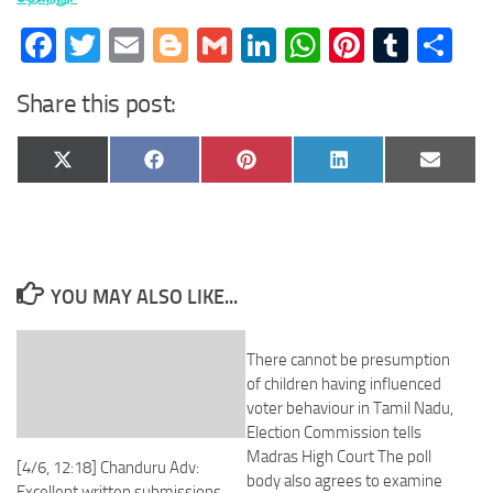
Facebook
Twitter
Email
Blogger
Gmail
LinkedIn
WhatsApp
Pinteres
Tumb
Sh
Share this post:
Share
Share
Share
Share
Share
X
Facebook
Pinterest
LinkedIn
Email
on
on
on
on
on
(Twitter)
YOU MAY ALSO LIKE...
There cannot be presumption
of children having influenced
voter behaviour in Tamil Nadu,
Election Commission tells
Madras High Court The poll
[4/6, 12:18] Chanduru Adv:
body also agrees to examine
Excellent written submissions