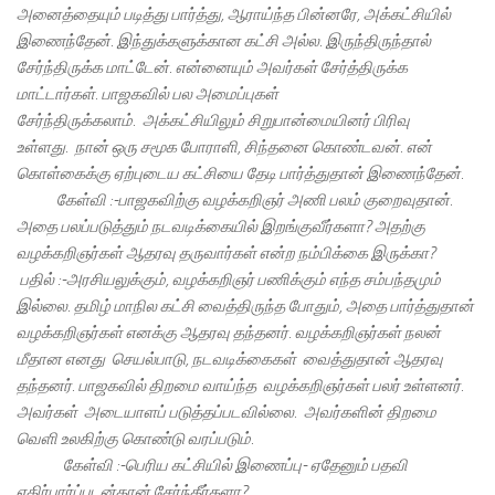
அனைத்தையும் படித்து பார்த்து, ஆராய்ந்த பின்னரே, அக்கட்சியில்
இணைந்தேன். இந்துக்களுக்கான கட்சி அல்ல. இருந்திருந்தால்
சேர்ந்திருக்க மாட்டேன். என்னையும் அவர்கள் சேர்த்திருக்க
மாட்டார்கள். பாஜகவில் பல அமைப்புகள்
சேர்ந்திருக்கலாம். அக்கட்சியிலும் சிறுபான்மையினர் பிரிவு
உள்ளது.
நான் ஒரு சமூக போராளி, சிந்தனை கொண்டவன். என்
கொள்கைக்கு ஏற்புடைய கட்சியை தேடி பார்த்துதான் இணைந்தேன்.
கேள்வி :-பாஜகவிற்கு வழக்கறிஞர் அணி பலம் குறைவுதான்.
அதை பலப்படுத்தும் நடவடிக்கையில் இறங்குவீர்களா? அதற்கு
வழக்கறிஞர்கள் ஆதரவு தருவார்கள் என்ற நம்பிக்கை இருக்கா?
பதில் :-அரசியலுக்கும், வழக்கறிஞர் பணிக்கும் எந்த சம்பந்தமும்
இல்லை. தமிழ் மாநில கட்சி வைத்திருந்த போதும், அதை பார்த்துதான்
வழக்கறிஞர்கள் எனக்கு ஆதரவு தந்தனர். வழக்கறிஞர்கள் நலன்
மீதான எனது செயல்பாடு, நடவடிக்கைகள் வைத்துதான் ஆதரவு
தந்தனர். பாஜகவில் திறமை வாய்ந்த வழக்கறிஞர்கள் பலர் உள்ளனர்.
அவர்கள் அடையாளப் படுத்தப்படவில்லை. அவர்களின் திறமை
வெளி உலகிற்கு கொண்டு வரப்படும்.
கேள்வி :-பெரிய கட்சியில் இணைப்பு- ஏதேனும் பதவி
எதிர்பார்ப்புடன்தான் சேர்ந்தீர்களா?