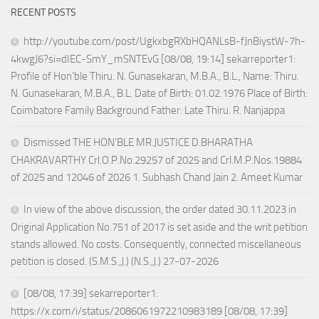
RECENT POSTS
http://youtube.com/post/UgkxbgRXbHQANLsB-fJnBiystW-7h-
4kwgJ6?si=dIEC-SmY_mSNTEvG [08/08, 19:14] sekarreporter1:
Profile of Hon’ble Thiru. N. Gunasekaran, M.B.A., B.L., Name: Thiru.
N. Gunasekaran, M.B.A., B.L. Date of Birth: 01.02.1976 Place of Birth:
Coimbatore Family Background Father: Late Thiru. R. Nanjappa
Dismissed THE HON’BLE MR.JUSTICE D.BHARATHA
CHAKRAVARTHY Crl.O.P.No.29257 of 2025 and Crl.M.P.Nos.19884
of 2025 and 12046 of 2026 1. Subhash Chand Jain 2. Ameet Kumar
In view of the above discussion, the order dated 30.11.2023 in
Original Application No.751 of 2017 is set aside and the writ petition
stands allowed. No costs. Consequently, connected miscellaneous
petition is closed. (S.M.S.,J.) (N.S.,J.) 27-07-2026
[08/08, 17:39] sekarreporter1:
https://x.com/i/status/2086061972210983189 [08/08, 17:39]