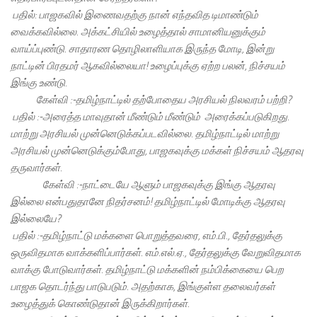
பதில்: பாஜகவில் இணைவதற்கு நான் எந்தவித டிமாண்டும்
வைக்கவில்லை. அக்கட்சியில் உழைத்தால் சாமானியனுக்கும்
வாய்ப்புண்டு. சாதாரண தொழிலாளியாக இருந்த மோடி, இன்று
நாட்டின் பிரதமர் ஆகவில்லையா! உழைப்புக்கு ஏற்ற பலன், நிச்சயம்
இங்கு உண்டு.
கேள்வி :-தமிழ்நாட்டில் தற்போதைய அரசியல் நிலவரம் பற்றி?
பதில் :-அரைத்த மாவுதான் மீண்டும் மீண்டும் அரைக்கப்படுகிறது.
மாற்று அரசியல் முன்னெடுக்கப்படவில்லை. தமிழ்நாட்டில் மாற்று
அரசியல் முன்னெடுக்கும்போது, பாஜகவுக்கு மக்கள் நிச்சயம் ஆதரவு
தருவார்கள்.
கேள்வி :-நாட்டையே ஆளும் பாஜகவுக்கு இங்கு ஆதரவு
இல்லை என்பதுதானே நிதர்சனம்! தமிழ்நாட்டில் மோடிக்கு ஆதரவு
இல்லையே?
பதில் :-தமிழ்நாட்டு மக்களை பொறுத்தவரை, எம்.பி., தேர்தலுக்கு
ஒருவிதமாக வாக்களிப்பார்கள். எம்.எல்.ஏ., தேர்தலுக்கு வேறுவிதமாக
வாக்கு போடுவார்கள். தமிழ்நாட்டு மக்களின் நம்பிக்கையை பெற
பாஜக தொடர்ந்து பாடுபடும். அதற்காக, இங்குள்ள தலைவர்கள்
உழைத்துக் கொண்டுதான் இருக்கிறார்கள்.