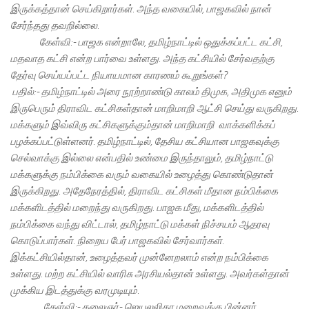
இருக்கத்தான் செய்கிறார்கள். அந்த வகையில், பாஜகவில் நான்
சேர்ந்தது தவறில்லை.
கேள்வி:- பாஜக என்றாலே, தமிழ்நாட்டில் ஒதுக்கப்பட்ட கட்சி,
மதவாத கட்சி என்ற பார்வை உள்ளது. அந்த கட்சியில் சேர்வதற்கு
தேர்வு செய்யப்பட்ட நியாயமான காரணம் கூறுங்கள்?
பதில்:- தமிழ்நாட்டில் அரை நூற்றாண்டு காலம் திமுக, அதிமுக எனும்
இருபெரும் திராவிட கட்சிகள்தான் மாறிமாறி ஆட்சி செய்து வருகிறது.
மக்களும் இவ்விரு கட்சிகளுக்கும்தான் மாறிமாறி வாக்களிக்கப்
பழக்கப்பட்டுள்ளனர். தமிழ்நாட்டில், தேசிய கட்சியான பாஜகவுக்கு
செல்வாக்கு இல்லை என்பதில் உண்மை இருந்தாலும், தமிழ்நாட்டு
மக்களுக்கு நம்பிக்கை வரும் வகையில் உழைத்து கொண்டுதான்
இருக்கிறது. அதேநேரத்தில், திராவிட கட்சிகள் மீதான நம்பிக்கை
மக்களிடத்தில் மறைந்து வருகிறது. பாஜக மீது, மக்களிடத்தில்
நம்பிக்கை வந்து விட்டால், தமிழ்நாட்டு மக்கள் நிச்சயம் ஆதரவு
கொடுப்பார்கள். நிறைய பேர் பாஜகவில் சேர்வார்கள்.
இக்கட்சியில்தான், உழைத்தவர் முன்னேறலாம் என்ற நம்பிக்கை
உள்ளது. மற்ற கட்சியில் வாரிசு அரசியல்தான் உள்ளது. அவர்கள்தான்
முக்கிய இடத்துக்கு வரமுடியும்.
கேள்வி:- கலைஞர்- ஜெயலலிதா மறைவுக்கு பின்னர்,