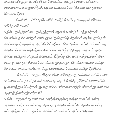
புறக்கணித்துதான் இந்தி வரவேண்டும் என்று சொல்ல வில்லை.
சாதாரண மக்களும் இந்தி படிக்க வாய்ப்பு கொடுங்கள் என்றுதான்
சொல்கிறேன்.
கேள்வி :- அப்படியெனில், தமிழ் தேசியத்தை முன்னிலை
படுத்துவீர்களா?
பதில் :-தமிழ்நாட்டை தமிழந்தான் ஆள வேண்டும். மற்றவர்கள்
வெளியேற வேண்டும் என்பது மட்டும் தமிழ் தேசியம் அல்ல. தமிழன்
அல்லாதவர்களுக்கு ஆட்சியில் உரிமை கொடுக்க மாட்டோம் என்பது
அரசியல் சாசனத்திற்கு எதிரானது. தமிழ்நாடு ஒரு மாநிலம். நாடு
அல்ல. தமிழன் பிரதமர் ஆகலாம். இதற்கு பிற மாநிலத்தவர்கள் ஆள
கூடாது என்று எதிர்ப்பு தெரிவிக்க முடியாது. பிரிவினைவாத தமிழ்
தேசியம் ஏற்க மாட்டேன். அது பாசாங்கம் செய்யும் தமிழ் தேசியம்.
கேள்வி :- பாஜக சிறுபான்மையினருக்கு எதிரான கட்சி என்ற
பார்வை உள்ளது. சிறுபான்மை மதத்தைச் சேர்ந்த நீங்கள் பாஜகவில்
இணைந்து விட்டீர்கள். இதை எப்படி உங்களை சுற்றியுள்ள சிறுபான்மை
சமூகத்தினர் ஏற்பார்கள்?
பதில் :-பாஜக சிறுபான்மை மதத்தினருக்கு எதிரான கட்சி என்ற
குறுகிய பார்வை உள்ளது. அது ஒரு அரசியல் கட்சி. அரசியலைப்பு
சட்டதிற்கு உட்பட்ட ஒன்று. அக்கட்சியின் சட்டதிட்ட விதிகள்