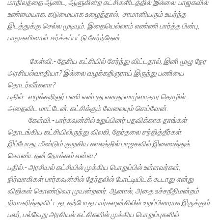
மாநிலத்தை ஆண்ட, ஆளுகின்ற கட்சிகளிடத்தில் இல்லை. பாஜகவில்
உண்மையாக, கடுமையாக உழைத்தால், சாமானியரும் உயர்ந்த
இடத்துக்கு செல்ல முடியும். இதையெல்லாம் எண்ணி பார்த்த பின்பு,
பாஜகவினால் ஈர்க்கப்பட்டு சேர்ந்தேன்.
கேள்வி:- தேசிய கட்சியில் சேர்ந்து விட்டதால், இனி முழு நேர
அரசியல்வாதியா? இல்லை வழக்கறிஞராய் இருந்து பணியை
தொடர்வீர்களா?
பதில்:- வழக்கறிஞர் பணி என்பது எனது வாழ்வாதார தொழில்.
அதைவிட மாட்டேன். கட்சிக்கும் வேலையும் செய்வேன்.
கேள்வி:- பார்கவுன்சில் உறுப்பினர் பதவிக்காக தாங்கள்
தொடங்கிய கட்சியிலிருந்து விலகி, தேர்தலை சந்தித்தீர்கள்.
இப்போது, மீண்டும் குறுகிய காலத்தில் பாஜகவில் இணைத்துக்
கொண்டதன் நோக்கம் என்ன?
பதில்:- அரசியல் கட்சியில் முக்கிய பொறுப்பில் உள்ளவர்கள்,
நிர்வாகிகள் பார்கவுன்சில் தேர்தலில் போட்டியிடக் கூடாது என்று
விதிகள் கொண்டுவர முயன்றனர். ஆனால், அதை உச்சநீதிமன்றம்
நிராகரித்துவிட்டது. தற்போது பார்கவுன்சிலில் உறுப்பினராக இருக்கும்
பலர், பல்வேறு அரசியல் கட்சிகளில் முக்கிய பொறுப்புகளில்