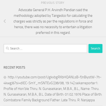
PREVIOUS STORY
Advocate General P.H. Arvindh Pandian said the
methodology adopted by Tangedco for calculating the
charges was strictly as per the regulations in force and
hence, there was no necessity to entertain a litigation
preferred in this regard.
Search
for:
RECENT POSTS
http://youtube.com/post/UgkxbgRXbHQANLsB-fJnBiystW-7h-
4kwgJ6?si=dIEC-SmY_mSNTEvG [08/08, 19:14] sekarreporter1:
Profile of Hon’ble Thiru. N. Gunasekaran, M.B.A., B.L., Name: Thiru.
N. Gunasekaran, M.B.A., B.L. Date of Birth: 01.02.1976 Place of Birth:
Coimbatore Family Background Father: Late Thiru. R. Nanjappa