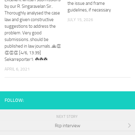
the issue and frame
by our R. Singaravelan Sir..
guidelines, if necessary
Thoroughly analysed the case
law and given constructive
JULY 15, 2026
suggestions to address the
problem. Very good
submissions..should be
published in law journals..🙏👏
👏👏👏 [4/6, 13:39]
Sekarreporter1: ☘️☘️☘️
APRIL 6, 2021
FOLLOW:
NEXT STORY
Rcp interview