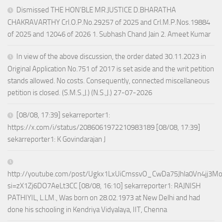
Dismissed THE HON’BLE MR.JUSTICE D.BHARATHA
CHAKRAVARTHY Crl.O.P.No.29257 of 2025 and Crl.M.P.Nos.19884
of 2025 and 12046 of 2026 1. Subhash Chand Jain 2. Ameet Kumar
In view of the above discussion, the order dated 30.11.2023 in
Original Application No.751 of 2017 is set aside and the writ petition
stands allowed. No costs. Consequently, connected miscellaneous
petition is closed. (S.M.S.,J.) (N.S.,J.) 27-07-2026
[08/08, 17:39] sekarreporter1:
https://x.com/i/status/2086061972210983189 [08/08, 17:39]
sekarreporter1: K Govindarajan J
http://youtube.com/post/Ugkx1LxUiCmssvO_CwDa75Jhla0Vn4jj3M
si=zX1Zj6DO7AeLt3CC [08/08, 16:10] sekarreporter1: RAJNISH
PATHIYIL, L.LM., Was born on 28.02.1973 at New Delhi and had
done his schooling in Kendriya Vidyalaya, IIT, Chenna