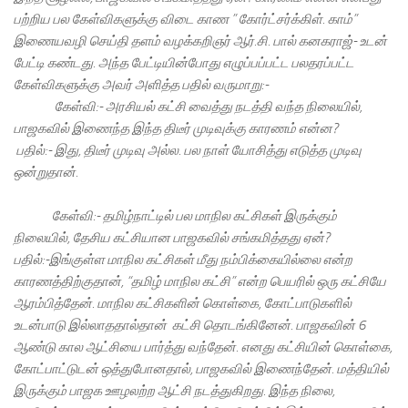
பற்றிய பல கேள்விகளுக்கு விடை காண ” கோர்ட்சர்க்கிள். காம்”
இணையவழி செய்தி தளம் வழக்கறிஞர் ஆர்.சி. பால் கனகராஜ்- உடன்
பேட்டி கண்டது. அந்த பேட்டியின்போது எழுப்பப்பட்ட பலதரப்பட்ட
கேள்விகளுக்கு அவர் அளித்த பதில் வருமாறு:-
கேள்வி:- அரசியல் கட்சி வைத்து நடத்தி வந்த நிலையில்,
பாஜகவில் இணைந்த இந்த திடீர் முடிவுக்கு காரணம் என்ன?
பதில்:- இது, திடீர் முடிவு அல்ல. பல நாள் யோசித்து எடுத்த முடிவு
ஒன்றுதான்.
கேள்வி:- தமிழ்நாட்டில் பல மாநில கட்சிகள் இருக்கும்
நிலையில், தேசிய கட்சியான பாஜகவில் சங்கமித்தது ஏன்?
பதில்:-இங்குள்ள மாநில கட்சிகள் மீது நம்பிக்கையில்லை என்ற
காரணத்திற்குதான், “தமிழ் மாநில கட்சி” என்ற பெயரில் ஒரு கட்சியே
ஆரம்பித்தேன். மாநில கட்சிகளின் கொள்கை, கோட்பாடுகளில்
உடன்பாடு இல்லாததால்தான் கட்சி தொடங்கினேன். பாஜகவின் 6
ஆண்டு கால ஆட்சியை பார்த்து வந்தேன். எனது கட்சியின் கொள்கை,
கோட்பாட்டுடன் ஒத்துபோனதால், பாஜகவில் இணைந்தேன். மத்தியில்
இருக்கும் பாஜக ஊழலற்ற ஆட்சி நடத்துகிறது. இந்த நிலை,