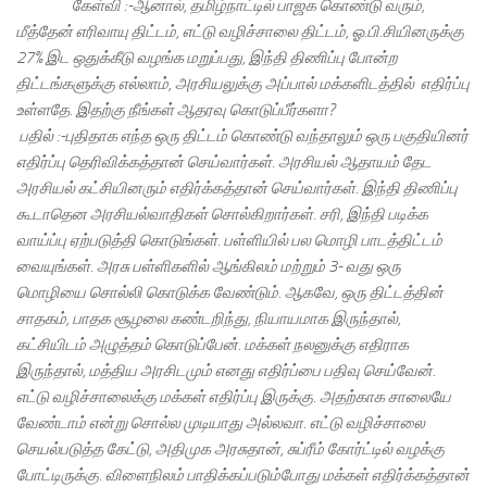
கேள்வி :-ஆனால், தமிழ்நாட்டில் பாஜக கொண்டு வரும்,
மீத்தேன் எரிவாயு திட்டம், எட்டு வழிச்சாலை திட்டம், ஓ.பி.சியினருக்கு
27% இட ஒதுக்கீடு வழங்க மறுப்பது, இந்தி திணிப்பு போன்ற
திட்டங்களுக்கு எல்லாம், அரசியலுக்கு அப்பால் மக்களிடத்தில் எதிர்ப்பு
உள்ளதே. இதற்கு நீங்கள் ஆதரவு கொடுப்பீர்களா?
பதில் :-புதிதாக எந்த ஒரு திட்டம் கொண்டு வந்தாலும் ஒரு பகுதியினர்
எதிர்ப்பு தெரிவிக்கத்தான் செய்வார்கள். அரசியல் ஆதாயம் தேட
அரசியல் கட்சியினரும் எதிர்க்கத்தான் செய்வார்கள். இந்தி திணிப்பு
கூடாதென அரசியல்வாதிகள் சொல்கிறார்கள். சரி, இந்தி படிக்க
வாய்ப்பு ஏற்படுத்தி கொடுங்கள். பள்ளியில் பல மொழி பாடத்திட்டம்
வையுங்கள். அரசு பள்ளிகளில் ஆங்கிலம் மற்றும் 3- வது ஒரு
மொழியை சொல்லி கொடுக்க வேண்டும். ஆகவே, ஒரு திட்டத்தின்
சாதகம், பாதக சூழலை கண்டறிந்து, நியாயமாக இருந்தால்,
கட்சியிடம் அழுத்தம் கொடுப்பேன். மக்கள் நலனுக்கு எதிராக
இருந்தால், மத்திய அரசிடமும் எனது எதிர்ப்பை பதிவு செய்வேன்.
எட்டு வழிச்சாலைக்கு மக்கள் எதிர்ப்பு இருக்கு. அதற்காக சாலையே
வேண்டாம் என்று சொல்ல முடியாது அல்லவா. எட்டு வழிச்சாலை
செயல்படுத்த கேட்டு, அதிமுக அரசுதான், சுப்ரீம் கோர்ட்டில் வழக்கு
போட்டிருக்கு. விளைநிலம் பாதிக்கப்படும்போது மக்கள் எதிர்க்கத்தான்