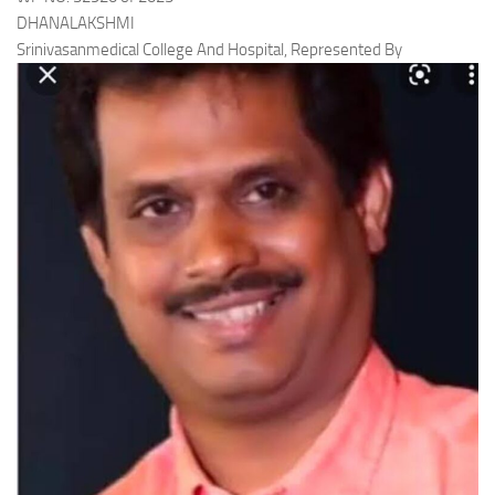
DHANALAKSHMI
Srinivasanmedical College And Hospital, Represented By