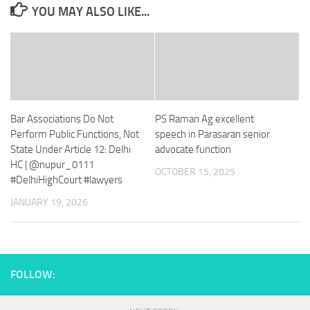
YOU MAY ALSO LIKE...
Bar Associations Do Not
PS Raman Ag excellent
Perform Public Functions, Not
speech in Parasaran senior
State Under Article 12: Delhi
advocate function
HC | @nupur_0111
OCTOBER 15, 2025
#DelhiHighCourt #lawyers
JANUARY 19, 2026
FOLLOW: