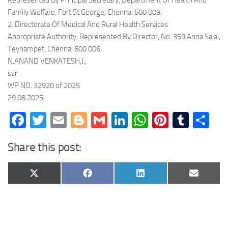
Represented By Principal Secretary, Department Of Health And
Family Welfare, Fort St George, Chennai 600 009.
2. Directorate Of Medical And Rural Health Services
Appropriate Authority, Represented By Director, No. 359 Anna Salai,
Teynampet, Chennai 600 006.
N.ANAND VENKATESH,J.,
ssr
WP NO. 32920 of 2025
29.08.2025
Facebook
Twitter
Email
Blogger
Gmail
LinkedIn
WhatsApp
Pinteres
Tumb
Sh
Share this post:
Share
Share
Share
Share
X
Facebook
LinkedIn
Email
on
on
on
on
(Twitter)