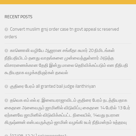
RECENT POSTS
Convert muslim grsj order case tn govt appeal sc reserved
orders
காணொலி வழியே ஆஜரான சங்கீதா சுமார் 20 நிமிடங்கள்
நீதிபதியிடம் தனது வாதங்களை முன்வைத்துள்ளார் அடுத்த
விசாரணைக்கான தேதி இன்று மாலை தெரிவிக்கப்படும் என நீதிபதி
கூறியதாக வழக்கறிஞர்கள் தகவல்
குதிரை பேரம் all granted bail judge ilanthiriyan
தவெக எம்.எல்.ஏ. இளையராஜாவிடம் குதிரை பேரம் நடத்தியதாக
கைதான அனைவரும் ஜாமினில் விடுவிப்பு கைதான 14 பேரில் 13 பேர்
ஏற்கனவே ஜாமினில் விடுவிக்கப்பட்ட நிலையில், 14வது நபரான
கிருஷ்ணன் என்பவருக்கும் ஜாமின் வழங்கி உயர் நீதிமன்றம் உத்தரவு
[07/08, 12:24] sekarreporter1: