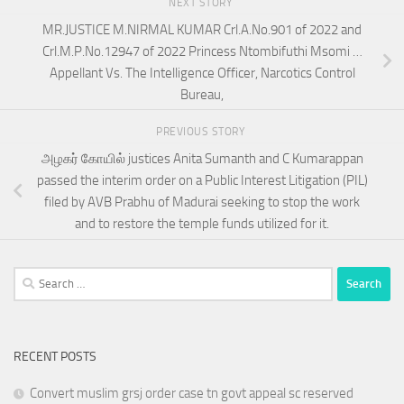
NEXT STORY
MR.JUSTICE M.NIRMAL KUMAR Crl.A.No.901 of 2022 and
Crl.M.P.No.12947 of 2022 Princess Ntombifuthi Msomi …
Appellant Vs. The Intelligence Officer, Narcotics Control
Bureau,
PREVIOUS STORY
அழகர் கோயில் justices Anita Sumanth and C Kumarappan
passed the interim order on a Public Interest Litigation (PIL)
filed by AVB Prabhu of Madurai seeking to stop the work
and to restore the temple funds utilized for it.
Search
for:
RECENT POSTS
Convert muslim grsj order case tn govt appeal sc reserved