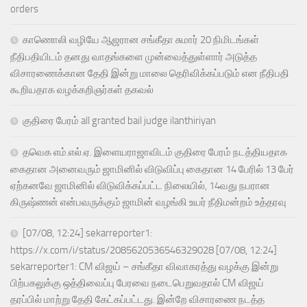
orders
காணொலி வழியே ஆஜரான சங்கீதா சுமார் 20 நிமிடங்கள்
நீதிபதியிடம் தனது வாதங்களை முன்வைத்துள்ளார் அடுத்த
விசாரணைக்கான தேதி இன்று மாலை தெரிவிக்கப்படும் என நீதிபதி
கூறியதாக வழக்கறிஞர்கள் தகவல்
குதிரை பேரம் all granted bail judge ilanthiriyan
தவெக எம்.எல்.ஏ. இளையராஜாவிடம் குதிரை பேரம் நடத்தியதாக
கைதான அனைவரும் ஜாமினில் விடுவிப்பு கைதான 14 பேரில் 13 பேர்
ஏற்கனவே ஜாமினில் விடுவிக்கப்பட்ட நிலையில், 14வது நபரான
கிருஷ்ணன் என்பவருக்கும் ஜாமின் வழங்கி உயர் நீதிமன்றம் உத்தரவு
[07/08, 12:24] sekarreporter1:
https://x.com/i/status/2085620536546329028 [07/08, 12:24]
sekarreporter1: CM விஜய் – சங்கீதா விவாகரத்து வழக்கு இன்று
பிற்பகலுக்கு ஒத்திவைப்பு பேரவை நடைபெறுவதால் CM விஜய்
தரப்பில் மாற்று தேதி கேட்கப்பட்டது. இன்றே விசாரணை நடத்த