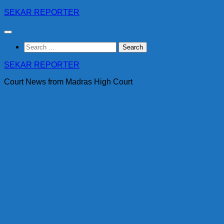
Skip
SEKAR REPORTER
to
content
Search
for:
SEKAR REPORTER
Court News from Madras High Court