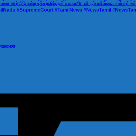
னை உயர்நீதிமன்ற உத்தரவிற்குள் தலையிட விரும்பவில்லை என்றும் உச்
Nadu #SupremeCourt #TamilNews #NewsTamil #NewsTamil24
 விசாரணை