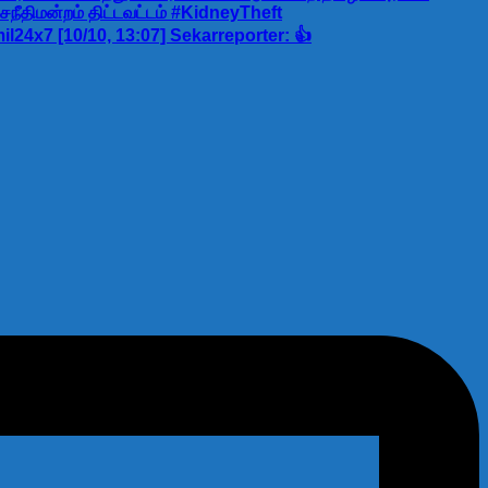
சநீதிமன்றம் திட்டவட்டம் #KidneyTheft
x7 [10/10, 13:07] Sekarreporter: 👍