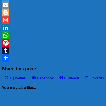
Twitter
Email
Blogger
Gmail
LinkedIn
WhatsApp
Pinterest
Tumblr
Share
Share this post:
Share
Share
Share
Share
X (Twitter)
Facebook
Pinterest
LinkedIn
on
on
on
on
You may also like...