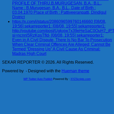
PROFILE OF THIRU.B.MURUGESAN, B.A., B.L.,
Name : B.Murugesan, B.A., B.L., Date of Birth :
03.04.1970 Place of Birth : Pattiveeranpatti, Dindigul
District
https://x.com/i/status/2086096599760146660 [08/08,
19:56] sekarreporter1: [08/08, 19:55] sekarreporter1:
http://youtube.com/post/Ugkxjw7x39eHeSaC0OuH7_
si=ncnnl5RzKpsTfId- [08/08, 19:55] sekarreporter1:
Even in A Civil Dispute, There Is No Bar To Prosecution
When Clear Criminal Offences Are Alleged; Cannot Be
Termed “Dressing Up” A Civil Cause As Criminal:
Madras High Court
SEKAR REPORTER © 2026. All Rights Reserved.
Powered by
- Designed with the
Hueman theme
WP Twitter Auto Publish
Powered By :
XYZScripts.com