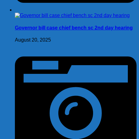
Governor bill case chief bench sc 2nd day hearing
August 20, 2025