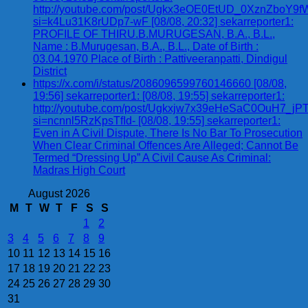
http://youtube.com/post/Ugkx3eOE0EtUD_0XznZbo
si=k4Lu31K8rUDp7-wF [08/08, 20:32] sekarreporter1:
PROFILE OF THIRU.B.MURUGESAN, B.A., B.L.,
Name : B.Murugesan, B.A., B.L., Date of Birth :
03.04.1970 Place of Birth : Pattiveeranpatti, Dindigul
District
https://x.com/i/status/2086096599760146660 [08/08,
19:56] sekarreporter1: [08/08, 19:55] sekarreporter1:
http://youtube.com/post/Ugkxjw7x39eHeSaC0OuH7_
si=ncnnl5RzKpsTfId- [08/08, 19:55] sekarreporter1:
Even in A Civil Dispute, There Is No Bar To Prosecution
When Clear Criminal Offences Are Alleged; Cannot Be
Termed “Dressing Up” A Civil Cause As Criminal:
Madras High Court
August 2026
M
T
W
T
F
S
S
1
2
3
4
5
6
7
8
9
10
11
12
13
14
15
16
17
18
19
20
21
22
23
24
25
26
27
28
29
30
31