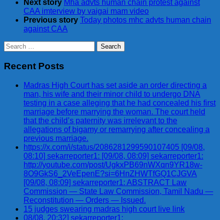
Next story
Mha advts human chain protest against
CAA imterview by vaigai mam video
Previous story
Today photos mhc advts human chain
against CAA
Search
for:
Recent Posts
Madras High Court has set aside an order directing a
man, his wife and their minor child to undergo DNA
testing in a case alleging that he had concealed his first
marriage before marrying the woman. The court held
that the child’s paternity was irrelevant to the
allegations of bigamy or remarrying after concealing a
previous marriage.
https://x.com/i/status/2086281299590107405 [09/08,
08:10] sekarreporter1: [09/08, 08:09] sekarreporter1:
http://youtube.com/post/UgkxPB69nWXqn9YR18w-
8O9GkS6_2VeEpenE?si=6HnZHWTfGQ1CJGVA
[09/08, 08:09] sekarreporter1: ABSTRACT Law
Commission — State Law Commission, Tamil Nadu —
Reconstitution — Orders — Issued.
15 judges swearing madras high court live link
08/08, 20:32] sekarreporter1: