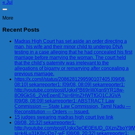
« Jul
More
Recent Posts
Madras High Court has set aside an order directing a
man, his wife and their minor child to undergo DNA
testing in a case alleging that he had concealed his first
marriage before marrying the woman. The court held
that the child’s paternity was irrelevant to the
allegations of bigamy or remarrying after concealing a
previous marriage.
https://x.com/i/status/2086281299590107405 [09/08,
08:10] sekarreporter1: [09/08, 08:09] sekarreporter1:
http://youtube.com/post/UgkxPB69nWXqn9YR18w-
8O9GkS6_2VeEpenE?si=6HnZHWTfGQ1CJGVA
[09/08, 08:09] sekarreporter1: ABSTRACT Law
Commission — State Law Commission, Tamil Nadu —
Reconstitution — Orders — Issued.
15 judges swearing madras high court live link
08/08, 20:32] sekarreporter1:
http://youtube.com/post/Ugkx3eOE0EtUD_0XznZbo
si=k4Lu31K8rUDp7-wF [08/08, 20:32] sekarreporter1: