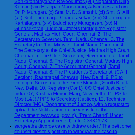
Sankaranarayanan Raveekumar, (vii) Nagarajan Dilip
Kumar, (viii) Ellappan Manoharan, Advocates and (ix)
Dr. P. Murugan, (x) Smt. M. D. Sumathi, (xi) Smt. S. Alli,
(xii) Smt. Thirumagal Chandrasekar, (xiii) Shanmugam
Karthikeyan, (xiv) Baluchamy Murugesan, (xv) N.
Gunasekaran, Judicial Officers through the Registrar
General, Madras High Court, Chennai. 2. The
Secretary to Governor, Tamil Nadu, Chennai. 3. The
Secretary to Chief Minister, Tamil Nadu, Chennai. 4.
The Secretary to the Chief Justice, Madras High Court,
Chennai. 5. The Chief Secretary, Government of Tamil
Nadu, Chennai. 6. The Registrar General, Madras High
Court, Chennai. 7. The Accountant General, Tamil
Nadu, Chennai. 8. The President's Secretariat, (CA.II
Section), Rashtrapati Bhawan, New Delhi. 9. PS to
Principal Secretary to the Prime Minister, South Block,
New Delhi. 10. Registrar (Conf.), 0/0 Chief Justice of
India, 07, Krishna Menon Marg, New Delhi. 11. PS to
Mos (L&J) / PPS to Secretary (Justice). 12. Technical
Director (MC), Department of Justice, with a request to
upload the Notification on the website of the
Department (www.doj.gov.in). (Prem Chand) Under
Secretary (Appointments-I) Tele: 2338 2978
sangeetha divorce case withdraw order / The petitioner
counsel files this petition to withdraw the case in