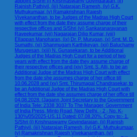
appoint S/Shri (i) Krishnaswamy Govindarajan, (ii)
Rajnish Pathiyil, (iii) Natarajan Ramesh, (iv) G.K.
Muthukumaar, (v) Ramakrishnan Rajesh
Vivekananthan, to be Judges of the Madras High Court
with effect from the date they assume charge of their
respective offices and S/Shri (vi) Sankaranarayanan
Raveekumar, (vii) Nagarajan Dilip Kumar, (viii)
Ellappan Manoharan, (ix) Dr. P. Murugan, (x) Smt. M. D.
Sumathi, (xi) Shanmugam Karthikeyan, (xii) Baluchamy
Murugesan, (xiii) N. Gunasekaran, to be Additional
Judges of the Madras High Court for a period of two
years with effect from the date they assume charge of
their respective offices and (xiv) Smt. S. Alli, to be an
Additional Judge of the Madras High Court with effect
from the date she assumes charge of her office till
10.06.2028 and (xv) Smt. Thirumagal Chandrasekar, to
be an Additional Judge of the Madras High Court with
effect from the date she assumes charge of her office till
04.08.2028. (Jagann Joint Secretary to the Government
of India Tele: 2338 3037 To The Manager, Government
of India Press, Minto Road, New Delhi. - 2 - No. K-
130%/05/2025-US.11 Dated: 07.08.20%. Copy to:- 1.
S/Shri (i) Krishnaswamy Govindarajan, (ii) Rajnish
Pathiyil, (iii) Natarajan Ramesh, (iv) G.K. Muthukumaar,
(v) Ramakrishnan Rajesh Vivekananthan, (vi)