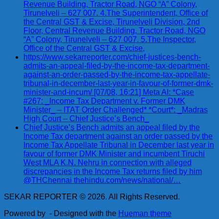
Revenue Building, Tractor Road, NGO “A” Colony,
Tirunelveli – 627 007. 4.The Superintendent, Office of
the Central GST & Excise, Tirunelveli Division, 2nd
Floor, Central Revenue Building, Tractor Road, NGO
“A” Colony, Tirunelveli – 627 007. 5.The Inspector,
Office of the Central GST & Excise,
https://www.sekarreporter.com/chief-justices-bench-
admits-an-appeal-filed-by-the-income-tax-department-
against-an-order-passed-by-the-income-tax-appellate-
tribunal-in-december-last-year-in-favour-of-former-dmk-
minister-and-incum/ [07/08, 16:21] Meta AI: *Case
#267: _Income Tax Department v. Former DMK
Minister_ – ITAT Order Challenged* *Court*: _Madras
High Court – Chief Justice’s Bench_
Chief Justice’s Bench admits an appeal filed by the
Income Tax department against an order passed by the
Income Tax Appellate Tribunal in December last year in
favour of former DMK Minister and incumbent Tiruchi
West MLA K.N. Nehru in connection with alleged
discrepancies in the Income Tax returns filed by him
@THChennai thehindu.com/news/national/…
SEKAR REPORTER © 2026. All Rights Reserved.
Powered by
- Designed with the
Hueman theme