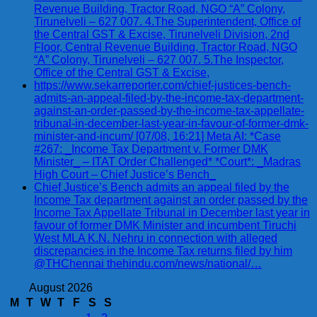
Revenue Building, Tractor Road, NGO “A” Colony,
Tirunelveli – 627 007. 4.The Superintendent, Office of
the Central GST & Excise, Tirunelveli Division, 2nd
Floor, Central Revenue Building, Tractor Road, NGO
“A” Colony, Tirunelveli – 627 007. 5.The Inspector,
Office of the Central GST & Excise,
https://www.sekarreporter.com/chief-justices-bench-
admits-an-appeal-filed-by-the-income-tax-department-
against-an-order-passed-by-the-income-tax-appellate-
tribunal-in-december-last-year-in-favour-of-former-dmk-
minister-and-incum/ [07/08, 16:21] Meta AI: *Case
#267: _Income Tax Department v. Former DMK
Minister_ – ITAT Order Challenged* *Court*: _Madras
High Court – Chief Justice’s Bench_
Chief Justice’s Bench admits an appeal filed by the
Income Tax department against an order passed by the
Income Tax Appellate Tribunal in December last year in
favour of former DMK Minister and incumbent Tiruchi
West MLA K.N. Nehru in connection with alleged
discrepancies in the Income Tax returns filed by him
@THChennai thehindu.com/news/national/…
August 2026
M
T
W
T
F
S
S