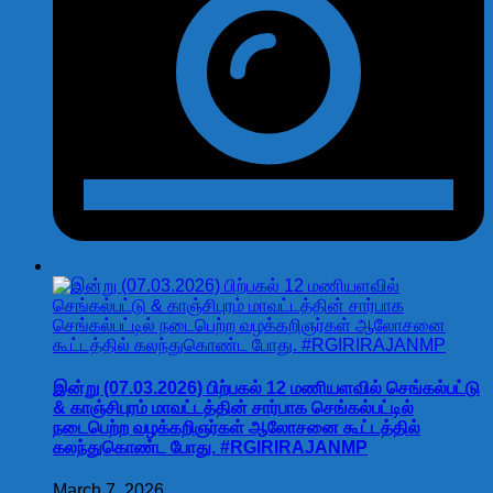
இன்று (07.03.2026) பிற்பகல் 12 மணியளவில் செங்கல்பட்டு
& காஞ்சிபுரம் மாவட்டத்தின் சார்பாக செங்கல்பட்டில்
நடைபெற்ற வழக்கறிஞர்கள் ஆலோசனை கூட்டத்தில்
கலந்துகொண்ட போது. #RGIRIRAJANMP
March 7, 2026