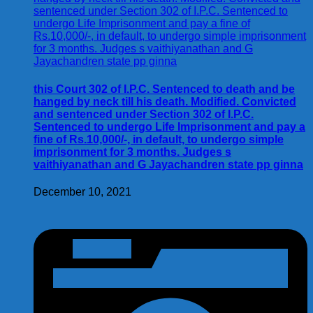
this Court 302 of I.P.C. Sentenced to death and be
hanged by neck till his death. Modified. Convicted
and sentenced under Section 302 of I.P.C.
Sentenced to undergo Life Imprisonment and pay a
fine of Rs.10,000/-, in default, to undergo simple
imprisonment for 3 months. Judges s
vaithiyanathan and G Jayachandren state pp ginna
December 10, 2021