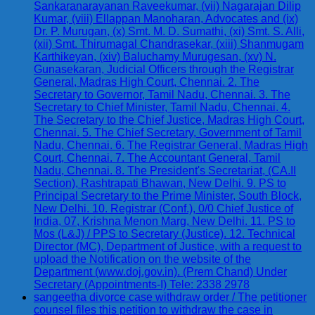
Sankaranarayanan Raveekumar, (vii) Nagarajan Dilip
Kumar, (viii) Ellappan Manoharan, Advocates and (ix)
Dr. P. Murugan, (x) Smt. M. D. Sumathi, (xi) Smt. S. Alli,
(xii) Smt. Thirumagal Chandrasekar, (xiii) Shanmugam
Karthikeyan, (xiv) Baluchamy Murugesan, (xv) N.
Gunasekaran, Judicial Officers through the Registrar
General, Madras High Court, Chennai. 2. The
Secretary to Governor, Tamil Nadu, Chennai. 3. The
Secretary to Chief Minister, Tamil Nadu, Chennai. 4.
The Secretary to the Chief Justice, Madras High Court,
Chennai. 5. The Chief Secretary, Government of Tamil
Nadu, Chennai. 6. The Registrar General, Madras High
Court, Chennai. 7. The Accountant General, Tamil
Nadu, Chennai. 8. The President's Secretariat, (CA.II
Section), Rashtrapati Bhawan, New Delhi. 9. PS to
Principal Secretary to the Prime Minister, South Block,
New Delhi. 10. Registrar (Conf.), 0/0 Chief Justice of
India, 07, Krishna Menon Marg, New Delhi. 11. PS to
Mos (L&J) / PPS to Secretary (Justice). 12. Technical
Director (MC), Department of Justice, with a request to
upload the Notification on the website of the
Department (www.doj.gov.in). (Prem Chand) Under
Secretary (Appointments-I) Tele: 2338 2978
sangeetha divorce case withdraw order / The petitioner
counsel files this petition to withdraw the case in