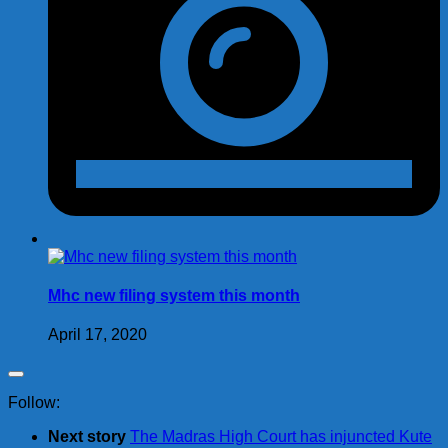
Mhc new filing system this month
April 17, 2020
Follow:
Next story
The Madras High Court has injuncted Kute