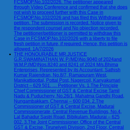
FCSMOP.No.102/2026. The petitioner appeared
through Video Conference and confirmed that she does
not wish to proceed further with this Case in
FCSMOP.No.102/2026 and has filed this Withdrawal
petition. The submission is recorded. Notice given to
the respondent counsel and No objection recorded.
The petitioner/petitioner is permitted to withdraw this
Case in FCSMOP.No.102/2026 with a liberty to file
fresh petition in future, if required. Hence, this petition is
allowed. 1A/7/2026
THE HONOURABLE MR.JUSTICE
G.R.SWAMINATHAN W. P.(MD)No.9040 of 2024and
W.M.P.(MD)Nos.8240 and 8241 of 2024 M/s.Bhima
Enterprises, Represented by its Accountant, Sathish
Kumar Rajendran, No.8/7, Ramapuram West,
Manikattipottal, Pottal Post, Nagercoil, Kanyakumari
District – 629 501. … Petitioner Vs. 1.The Principle
Chief Commissioner of GST & Central Excise Tamil
Nadu & Puducherry, No.26/1, Mahatma Gandhi Road,
Nungambakkam, Chennai – 600 034. 2.The
Commissioner of GST & Central Excise, Madurai
Commissionerate, Central Revenue Buildings, No.4,
Lal Bahadur Sastri Road, Bibikulam, Madurai – 625
002. 3.The Joint Commissioner, Office of the Central
GST & Excise, Tirunelveli Division, 2nd Floor, Central