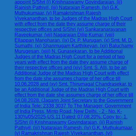
appoint S/Shri (i) Krishnaswamy Govindarajan, (ii)
Rajnish Pathiyil, (iii) Natarajan Ramesh, (iv) G.K.
Muthukumaar, (v) Ramakrishnan Rajesh
Vivekananthan, to be Judges of the Madras High Court
with effect from the date they assume charge of their
respective offices and S/Shri (vi) Sankaranarayanan
Raveekumar, (vii) Nagarajan Dilip Kumar, (viii)
Ellappan Manoharan, (ix) Dr. P. Murugan, (x) Smt. M. D.
Sumathi, (xi) Shanmugam Karthikeyan, (xii) Baluchamy
Murugesan, (xiii) N. Gunasekaran, to be Additional
Judges of the Madras High Court for a period of two
years with effect from the date they assume charge of
their respective offices and (xiv) Smt. S. Alli, to be an
Additional Judge of the Madras High Court with effect
from the date she assumes charge of her office till
10.06.2028 and (xv) Smt. Thirumagal Chandrasekar, to
be an Additional Judge of the Madras High Court with
effect from the date she assumes charge of her office till
04.08.2028. (Jagann Joint Secretary to the Government
of India Tele: 2338 3037 To The Manager, Government
of India Press, Minto Road, New Delhi. - 2 - No. K-
130%/05/2025-US.11 Dated: 07.08.20%. Copy to:- 1.
S/Shri (i) Krishnaswamy Govindarajan, (ii) Rajnish
Pathiyil, (iii) Natarajan Ramesh, (iv) G.K. Muthukumaar,
(v) Ramakrishnan Rajesh Vivekananthan, (vi)