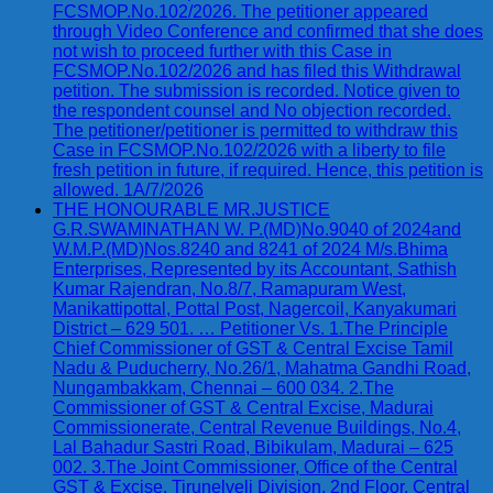
FCSMOP.No.102/2026. The petitioner appeared
through Video Conference and confirmed that she does
not wish to proceed further with this Case in
FCSMOP.No.102/2026 and has filed this Withdrawal
petition. The submission is recorded. Notice given to
the respondent counsel and No objection recorded.
The petitioner/petitioner is permitted to withdraw this
Case in FCSMOP.No.102/2026 with a liberty to file
fresh petition in future, if required. Hence, this petition is
allowed. 1A/7/2026
THE HONOURABLE MR.JUSTICE
G.R.SWAMINATHAN W. P.(MD)No.9040 of 2024and
W.M.P.(MD)Nos.8240 and 8241 of 2024 M/s.Bhima
Enterprises, Represented by its Accountant, Sathish
Kumar Rajendran, No.8/7, Ramapuram West,
Manikattipottal, Pottal Post, Nagercoil, Kanyakumari
District – 629 501. … Petitioner Vs. 1.The Principle
Chief Commissioner of GST & Central Excise Tamil
Nadu & Puducherry, No.26/1, Mahatma Gandhi Road,
Nungambakkam, Chennai – 600 034. 2.The
Commissioner of GST & Central Excise, Madurai
Commissionerate, Central Revenue Buildings, No.4,
Lal Bahadur Sastri Road, Bibikulam, Madurai – 625
002. 3.The Joint Commissioner, Office of the Central
GST & Excise, Tirunelveli Division, 2nd Floor, Central