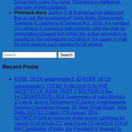
Group from using the name Tirumalaa in marketing,
and sale of their products
Previous story
Justice S M Subramaniam observed
that as per the provisions of Tamil Nadu Government
Servants (Conditions of Service) Act, 2016, if a member
of a service is punished with censure after the date for
preparation of panel but before the actual promotion is
granted to the individuals included in the panel, it shall
be held against such member(s) of service.
Search
for:
Recent Posts
[07/08, 19:13] sekarreporter1: 👍 [07/08, 19:13]
sekarreporter1: (TO BE PUBLISHED IN THE
GAZETTE OF INDIA, PART 1 SECTION 2) No.
1<-13026/05/2025-US.II Government of India Ministry
of Law & Justice Department of Justice (Appointments
Division) Jaisalmer House, 26, Man Singh Road, New
Delhi-110 011, Dated: 07th August, 20%.
NOTIFICATION In exercise of the power conferred by
clause (1) of Article 217 and clause (1) of Article 224 of
the Constitution of India, the President is pleased to