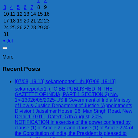
1
2
3
4
5
6
7
8
9
10
11
12
13
14
15
16
17
18
19
20
21
22
23
24
25
26
27
28
29
30
31
« Jul
More
Recent Posts
[07/08, 19:13] sekarreporter1: 👍 [07/08, 19:13]
sekarreporter1: (TO BE PUBLISHED IN THE
GAZETTE OF INDIA, PART 1 SECTION 2) No.
1<-13026/05/2025-US.II Government of India Ministry
of Law & Justice Department of Justice (Appointments
Division) Jaisalmer House, 26, Man Singh Road, New
Delhi-110 011, Dated: 07th August, 20%.
NOTIFICATION In exercise of the power conferred by
clause (1) of Article 217 and clause (1) of Article 224 of
the Constitution of India, the President is pleased to