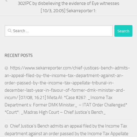
302IPC by disbelieving the evidence of Eye witnesses
[10/3, 20:05] Sekarreporter1:
Search
for:
RECENT POSTS
https://www.sekarreporter.com/chief-justices-bench-admits-
an-appeal-filed-by-the-income-tax-department-against-an-
order-passed-by-the-income-tax-appellate-tribunal-in-
december-last-year-in-favour-of-former-dmk-minister-and-
incum/ [07/08, 16:21] Meta AI: *Case #267: _Income Tax
Department v. Former DMK Minister_ – ITAT Order Challenged*
*Court*: _Madras High Court – Chief Justice’s Bench_
Chief Justice’s Bench admits an appeal filed by the Income Tax
department against an order passed by the Income Tax Appellate