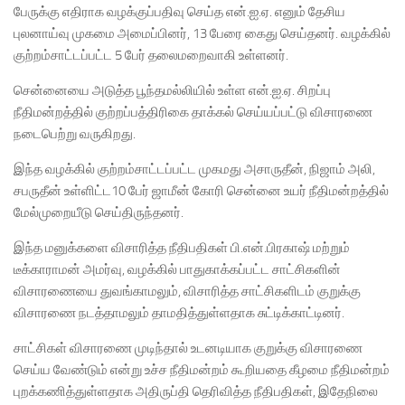
பேருக்கு எதிராக வழக்குப்பதிவு செய்த என்.ஐ.ஏ. எனும் தேசிய
புலனாய்வு முகமை அமைப்பினர், 13 பேரை கைது செய்தனர். வழக்கில்
குற்றம்சாட்டப்பட்ட 5 பேர் தலைமறைவாகி உள்ளனர்.
சென்னையை அடுத்த பூந்தமல்லியில் உள்ள என்.ஐ.ஏ. சிறப்பு
நீதிமன்றத்தில் குற்றப்பத்திரிகை தாக்கல் செய்யப்பட்டு விசாரணை
நடைபெற்று வருகிறது.
இந்த வழக்கில் குற்றம்சாட்டப்பட்ட முகமது அசாருதீன், நிஜாம் அலி,
சபருதீன் உள்ளிட்ட10 பேர் ஜாமீன் கோரி சென்னை உயர் நீதிமன்றத்தில்
மேல்முறையீடு செய்திருந்தனர்.
இந்த மனுக்களை விசாரித்த நீதிபதிகள் பி.என்.பிரகாஷ் மற்றும்
டீக்காராமன் அமர்வு, வழக்கில் பாதுகாக்கப்பட்ட சாட்சிகளின்
விசாரணையை துவங்காமலும், விசாரித்த சாட்சிகளிடம் குறுக்கு
விசாரணை நடத்தாமலும் தாமதித்துள்ளதாக சுட்டிக்காட்டினர்.
சாட்சிகள் விசாரணை முடிந்தால் உடனடியாக குறுக்கு விசாரணை
செய்ய வேண்டும் என்று உச்ச நீதிமன்றம் கூறியதை கீழமை நீதிமன்றம்
புறக்கணித்துள்ளதாக அதிருப்தி தெரிவித்த நீதிபதிகள், இதேநிலை