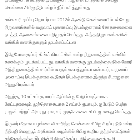
இயக்குனரக கூடுதல் இயக்குனர் ராஜனை விடுதலை செய்து
சென்னை சிபிஐ நீதிமன்றம் தீர்ப்பளித்துள்ளது.
சுங்க வரி ஏய்ப்பு தொடர்பாக 2012ம் ஆண்டு சென்னையில் பல்வேறு
நிறுவனங்களில் வருவாய் புலனாய்வு இயக்குனரகம் சோதனைகளை
நடத்தி, ஆவணங்களை பறிமுதல் செய்தது. அந்த நிறுவனங்களின்
வங்கிக் கணக்குகளும் முடக்கப்பட்டன.
இதேபோல சூப்பர் கிங்ஸ் மியாட்சின் என்ற நிறுவனத்தின் வங்கிக்
கணக்கும் முடக்கப்பட்டது. வங்கிக் கணக்கு முடக்கத்தை நீக்க கோரி
அந்நிறுவனத்தின் சார்பில் ஃபரூக் உபைத்துல்லா என்பவர், வருவாய்
புலனாய்வு இயக்குனரக கூடுதல் இயக்குனராக இருந்த சி.ராஜனை
அணுகியுள்ளார்.
அதற்கு, 10 லட்சம் ரூபாயும், ஆப்பிள் ஐ பேடும் லஞ்சமாக
கேட்டதாகவும், முந்தொகையாக 2 லட்சம் ரூபாயும், ஐ பேடும் பெற்ற
ராஜன் மற்றும் அவரது டிரைவர் முருகேசனை சி.பி.ஐ. கைது செய்தது.
இருவர் மீதான வழக்கை விசாரித்த சென்னை சிபிஐ சிறப்பு நீதிமன்ற
நீதிபதி மெஹபூப் அலிகான், வழக்கில் சிபிஐ கூறிய குற்றச்சாட்டுகள்
சந்தேகத்துக்கு இடமின்றி நிரூபிக்கப்படவில்லை எனக் கூறி,