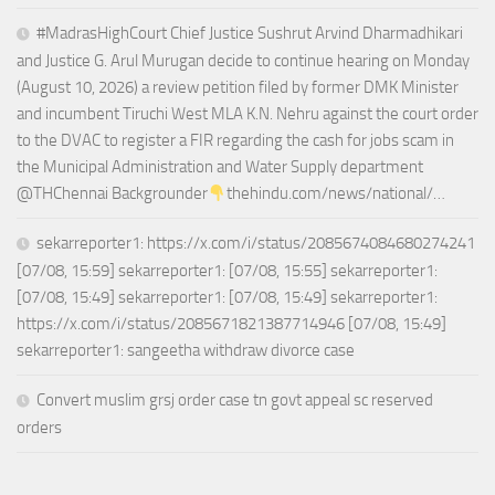
#MadrasHighCourt Chief Justice Sushrut Arvind Dharmadhikari
and Justice G. Arul Murugan decide to continue hearing on Monday
(August 10, 2026) a review petition filed by former DMK Minister
and incumbent Tiruchi West MLA K.N. Nehru against the court order
to the DVAC to register a FIR regarding the cash for jobs scam in
the Municipal Administration and Water Supply department
@THChennai Backgrounder
thehindu.com/news/national/…
sekarreporter1: https://x.com/i/status/2085674084680274241
[07/08, 15:59] sekarreporter1: [07/08, 15:55] sekarreporter1:
[07/08, 15:49] sekarreporter1: [07/08, 15:49] sekarreporter1:
https://x.com/i/status/2085671821387714946 [07/08, 15:49]
sekarreporter1: sangeetha withdraw divorce case
Convert muslim grsj order case tn govt appeal sc reserved
orders