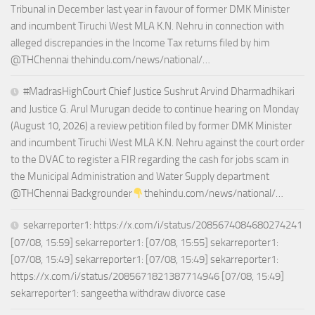
Tribunal in December last year in favour of former DMK Minister
and incumbent Tiruchi West MLA K.N. Nehru in connection with
alleged discrepancies in the Income Tax returns filed by him
@THChennai thehindu.com/news/national/…
#MadrasHighCourt Chief Justice Sushrut Arvind Dharmadhikari
and Justice G. Arul Murugan decide to continue hearing on Monday
(August 10, 2026) a review petition filed by former DMK Minister
and incumbent Tiruchi West MLA K.N. Nehru against the court order
to the DVAC to register a FIR regarding the cash for jobs scam in
the Municipal Administration and Water Supply department
@THChennai Backgrounder
thehindu.com/news/national/…
sekarreporter1: https://x.com/i/status/2085674084680274241
[07/08, 15:59] sekarreporter1: [07/08, 15:55] sekarreporter1:
[07/08, 15:49] sekarreporter1: [07/08, 15:49] sekarreporter1:
https://x.com/i/status/2085671821387714946 [07/08, 15:49]
sekarreporter1: sangeetha withdraw divorce case