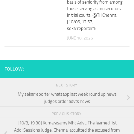
basis of seniority from among
those serving as prosecutors
in trial courts. @THChennai
[10/06, 12:57]
sekarreporter1:
JUNE 10, 2026
FOLLOW:
NEXT STORY
My sekarreporter whatsapp last week round up news
judges order advts news
PREVIOUS STORY
[10/3, 19:30] Kumarasamy Mhc Advt: The learned 1st
Addl.Sessions Judge, Chennai acquitted the accused from