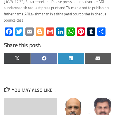
[10/3, 17:32] Sekarreporter1: Please press senior advocate ARL
sundaresan sir request press print and TV media not to publish his
father name ARLakshmanan in saitha petai court order in cheque
bounce case
Facebook
Twitter
Email
Blogger
Gmail
LinkedIn
WhatsApp
Pinteres
Tumb
Sh
Share this post:
Share
Share
Share
Share
X
Facebook
LinkedIn
Email
on
on
on
on
(Twitter)
YOU MAY ALSO LIKE...