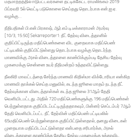
மதமாற்றத்தில் ஈடுபட்டவர்களை தட்டிக்கேட்ட ராமலிங்கம் 2019
பிப்ரவரி 5ல் வெட்டி படுகொலை செய்தது தொடர்பாக என்.ஐ.ஏ.
வழக்கு…
நீதிபதிகள் பி.என்.பிரகாஷ், ஆர்.எம்.டி.டீக்காராமன் அமர்வு
[10/3, 15:50] Sekarreporter1: நீட் தேர்வு விடைத்தாளில்
குறிப்பிட்டிருந்த மதிப்பெண்களை விட குறைவாக மதிப்பெண்
பட்டியலில் குறிப்பிட்டுள்ளது தொடர்பாக வழக்கு தொடர்ந்த
மாணவிக்கு அசல் விடைத்தாளை காண்பிக்கும்படி தேசிய தேர்வு
முகமைக்கு சென்னை உயர் நீதிமன்றம் உத்தரவிட்டுள்ளது.
நீலகிரி மாவட்டத்தை சேர்ந்த மாணவி கிறிஸ்மா விக்டோரியா என்கிற
மாணவி தாக்கல் செய்த மனுவில், கடந்த ஜூலை மாதம் நடந்த நீட்
தேர்வுக்கான விடைத்தாள்கள் கடந்த ஜூலை 31ஆம் தேதி
வெளியிடபட்டது. அதில் 720 மதிப்பெண்களுக்கு 196 மதிப்பெண்கள்
பெற்றுள்ளதாக குறிப்பிடப்பட்டிருந்ததாகவும், பின்னர் செப்டம்பர் 7ஆம்
தேதி வெளியிடப்பட்ட நீட் தேர்வின் மதிப்பெண் பட்டியலில்
65மதிப்பெண் பெற்றுள்ளதாக குறிப்பிட்டுள்ளதால், தனது விடைகள்
முறையாக மதிப்பிடப்பட்டுள்ளதா என்பதை சரிபார்க்க, அசல்
விடைத்தாளை காண்பிக்க தேசிய தேர்வு முகமைக்கு உத்தரவிட