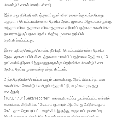
வேண்டும் எனக் கோரியுள்ளார்.
இந்த மனு நீதிபதி சுரேஷ்குமார் முன் விசாரணைக்கு வந்த போது,
மனுதாரர் நொய்டாவில் உள்ள தேசிய தேர்வு முகமை அலுவலகத்துக்கு
வந்தால் விடைத்தாளை விசைத்தாளை சரிபார்ப்பதற்காக காண்பிக்க
தயாராக இருப்பதாக தேசிய தேர்வு முகமை தரப்பில்
தெரிவிக்கப்பட்டது.
இதை பதிவு செய்து கொண்ட நீதிபதி, நொய்டாவில் உள்ள தேசிய
தேர்வு முகமையில் விடைத்தாளை காண்பிப்பதற்கான தேதியை, 10
நாட்களில் நிர்ணயித்து மனுதாரருக்கு தெரிவிக்க வேண்டும் என
தேசிய தேர்வு முகமைக்கு உத்தரவிட்டார்.
அந்த தேதியில் நொய்டா வரும் மாணவிக்கு அசல் விடைத்தாளை
காண்பிக்க வேண்டும் என்றும் உத்தரவிட்டு, வழக்கை முடித்து
வைத்தார்.
[10/3, 17:31] Sekarreporter1: சுங்கவரி ஏய்ப்பு முடக்கப்பட்ட வங்கிக்
கணக்கை விடுவிக்க 10 லட்சம் ரூபாயும், ஆப்பிள் ஐ பேடும் லஞ்சம்
கேட்டதாக தொடரப்பட்ட வழக்கில் இருந்து, வருவாய் புலனாய்வு