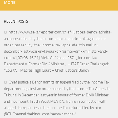
MORE
RECENT POSTS
https://www.sekarreporter.com/chief-justices-bench-admits-
an-appeal-filed-by-the-income-tax-department-against-an-
order-passed-by-the-income-tax-appellate-tribunal-in-
december-last-year-in-favour-of-former-dmk-minister-and-
incum/ [07/08, 16:21] Meta AI: *Case #267: _Income Tax
Department v. Former DMK Minister_ – ITAT Order Challenged*
*Court*: _Madras High Court – Chief Justice’s Bench_
Chief Justice’s Bench admits an appeal filed by the Income Tax
department against an order passed by the Income Tax Appellate
Tribunal in December last year in favour of former DMK Minister
and incumbent Tiruchi West MLA K.N. Nehru in connection with
alleged discrepancies in the Income Tax returns filed by him
@THChennai thehindu.com/news/national/…