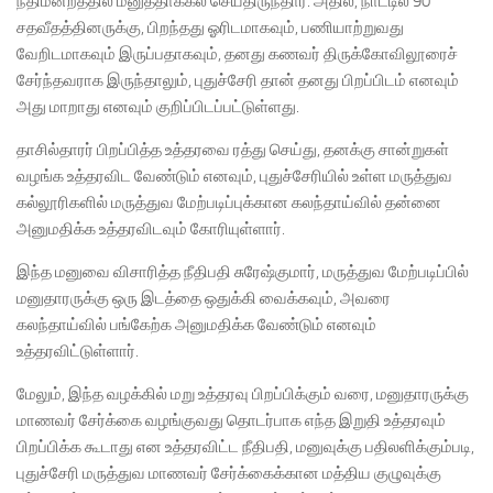
நீதிமன்றத்தில் மனுத்தாக்கல் செய்திருந்தார். அதில், நாட்டில் 90
சதவீதத்தினருக்கு, பிறந்தது ஓரிடமாகவும், பணியாற்றுவது
வேறிடமாகவும் இருப்பதாகவும், தனது கணவர் திருக்கோவிலூரைச்
சேர்ந்தவராக இருந்தாலும், புதுச்சேரி தான் தனது பிறப்பிடம் எனவும்
அது மாறாது எனவும் குறிப்பிடப்பட்டுள்ளது.
தாசில்தாரர் பிறப்பித்த உத்தரவை ரத்து செய்து, தனக்கு சான்றுகள்
வழங்க உத்தரவிட வேண்டும் எனவும், புதுச்சேரியில் உள்ள மருத்துவ
கல்லூரிகளில் மருத்துவ மேற்படிப்புக்கான கலந்தாய்வில் தன்னை
அனுமதிக்க உத்தரவிடவும் கோரியுள்ளார்.
இந்த மனுவை விசாரித்த நீதிபதி சுரேஷ்குமார், மருத்துவ மேற்படிப்பில்
மனுதாரருக்கு ஒரு இடத்தை ஒதுக்கி வைக்கவும், அவரை
கலந்தாய்வில் பங்கேற்க அனுமதிக்க வேண்டும் எனவும்
உத்தரவிட்டுள்ளார்.
மேலும், இந்த வழக்கில் மறு உத்தரவு பிறப்பிக்கும் வரை, மனுதாரருக்கு
மாணவர் சேர்க்கை வழங்குவது தொடர்பாக எந்த இறுதி உத்தரவும்
பிறப்பிக்க கூடாது என உத்தரவிட்ட நீதிபதி, மனுவுக்கு பதிலளிக்கும்படி,
புதுச்சேரி மருத்துவ மாணவர் சேர்க்கைக்கான மத்திய குழுவுக்கு