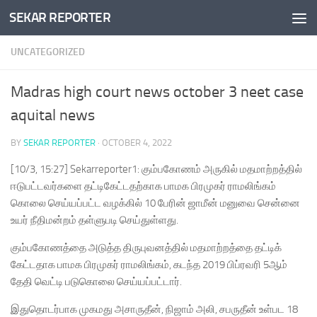
SEKAR REPORTER
Skip to content
UNCATEGORIZED
Madras high court news october 3 neet case
aquital news
BY
SEKAR REPORTER
·
OCTOBER 4, 2022
[10/3, 15:27] Sekarreporter1: கும்பகோணம் அருகில் மதமாற்றத்தில்
ஈடுபட்டவர்களை தட்டிகேட்டதற்காக பாமக பிரமுகர் ராமலிங்கம்
கொலை செய்யப்பட்ட வழக்கில் 10 பேரின் ஜாமீன் மனுவை சென்னை
உயர் நீதிமன்றம் தள்ளுபடி செய்துள்ளது.
கும்பகோணத்தை அடுத்த திருபுவனத்தில் மதமாற்றத்தை தட்டிக்
கேட்டதாக பாமக பிரமுகர் ராமலிங்கம், கடந்த 2019 பிப்ரவரி 5ஆம்
தேதி வெட்டி படுகொலை செய்யப்பட்டார்.
இதுதொடர்பாக முகமது அசாருதீன், நிஜாம் அலி, சபருதீன் உள்பட 18