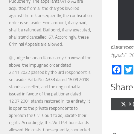
Puducherry. The appellants/A1 & A2 are
acquitted from all the charges levelled
against them. Consequently, the confiscation
order is set aside. Fine amount, if any paid,
shall be refunded. Bail bond, if any executed,
shall stand cancelled. 67. Accordingly, these
Criminal Appeals are allowed.
விசாரணைக்
ஆகஸ்ட் 20
Judge krishnan Ramasamy /In view of the
above, the impugned order dated
Fa
22.11.2022 passed by the 3rd respondent is
set aside. Patta No. 4333 dated 15.09.2018
Share 
stands cancelled, and the original patta
issued in favour of the petitioner dated
12.07.2001 stands restored in its entirety. It
Sh
X 
is open to the private respondents to
on
approach the Civil Court to adjudicate their
rights. Accordingly, this Writ Petition stands
allowed. No costs. Consequently, connected