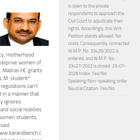
is open to the private
respondents to approach the
Civil Court to adjudicate their
rights. Accordingly, this Writ
Petition stands allowed. No
costs. Consequently, connected
W.M.P. No. 33426/2022 is
cy, motherhood
ordered, and W.M.P. No.
 deprive women of
33427/2022 is closed. 23-07-
: Madras HC grants
2026 Index: Yes/No
LL.M. student*
Speaking/Non-speaking order
regulations can’t
Neutral Citation: Yes/No
d in a manner that
y ignores
 and social realities
 women students,
said.
www.barandbench.c