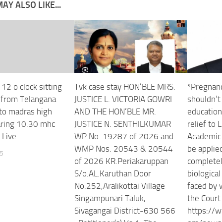
AY ALSO LIKE...
12 o clock sitting
Tvk case stay HON’BLE MRS.
*Pregnan
 from Telangana
JUSTICE L. VICTORIA GOWRI
shouldn’t
 to madras high
AND THE HON’BLE MR.
education
aring 10.30 mhc
JUSTICE N. SENTHILKUMAR
relief to 
 Live
WP No. 19287 of 2026 and
Academic 
WMP Nos. 20543 & 20544
be applie
25
of 2026 KR.Periakaruppan
completel
S/o.AL.Karuthan Door
biological
No.252,Aralikottai Village
faced by
Singampunari Taluk,
the Court 
Sivagangai District-630 566
https://