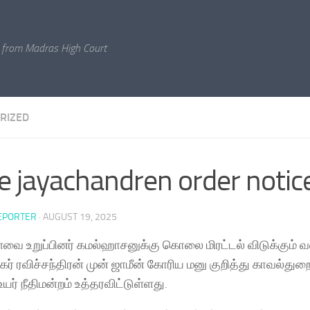
 from Madras High Court
RIZED
e jayachandren order notic
EPORTER
·
AUGUST 19, 2025
வை உறுப்பினர் கமல்ஹாசனுக்கு கொலை மிரட்டல் விடுக்கும் 
ர் ரவிச்சந்திரன் முன் ஜாமீன் கோரிய மனு குறித்து காவல்துற
ர் நீதிமன்றம் உத்தரவிட்டுள்ளது.