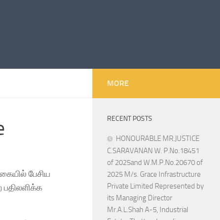
MORE
RECENT POSTS
e
HONOURABLE MR.JUSTICE
C.SARAVANAN W. P.No.18451
of 2025and W.M.P.No.20670 of
வகையில் பேசிய
2025 M/s. Grace Infrastructure
Private Limited Represented by
ை பதிலளிக்க
its Managing Director
Mr.A.L.Shah A-5, Industrial