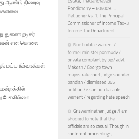
Estate, Thattanchavadi
து ஆண்டு நிறைவு
Pondicherry – 605009. …
ிலங்களவை
Petitioner Vs. 1. The Principal
Commissioner of Income Tax-3
Income Tax Department
து துணை நடிகர்
ிடுவேன் என கொலை
Non bailable warrent /
former minister ponmudy /
private complaint by bjp/ advt
தி மய்ய நிர்வாகிகள்
Makesh / George town
majeistrate court judge sounder
pandian / dismissed 355
ிமன்றத்தில்
petition / issue non bailable
று பேசவில்லை
warrent / regarding hate speech
Gr swaminathan judge /I am
shocked to note that the
officials are so casual. Though in
contempt proceedings,