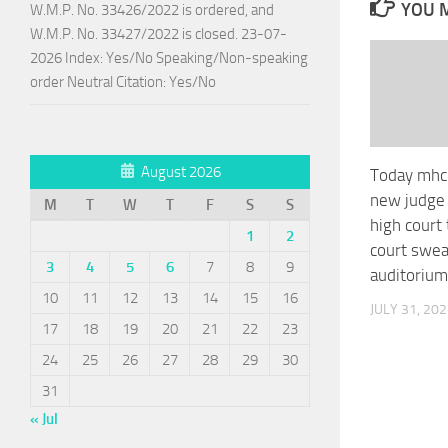
YOU M
W.M.P. No. 33426/2022 is ordered, and
W.M.P. No. 33427/2022 is closed. 23-07-
2026 Index: Yes/No Speaking/Non-speaking
order Neutral Citation: Yes/No
August 2026
Today mhc 
new judge
M
T
W
T
F
S
S
high court
1
2
court swe
3
4
5
6
7
8
9
auditorium
10
11
12
13
14
15
16
JULY 31, 20
17
18
19
20
21
22
23
24
25
26
27
28
29
30
31
« Jul