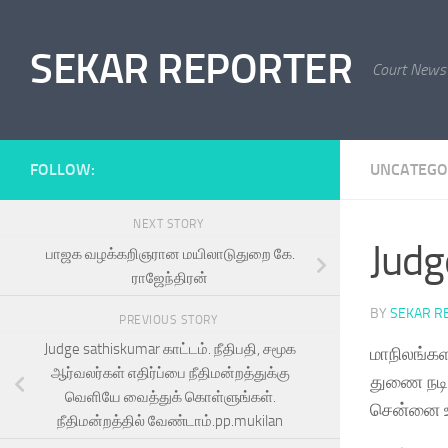
Skip to content
SEKAR REPORTER
Court News
FOLLOW:
UNCATEGO
NEXT STORY
Judg
பாஜக வழக்கறிஞரான மயிலாடுதுறை கே.
ராஜேந்திரன்
BY
SEKAR R
PREVIOUS STORY
Judge sathiskumar காட்டம். நீதிபதி, சமூக
மாநிலங்கள
ஆர்வலர்கள் எதிர்ப்பை நீதிமன்றத்துக்கு
துணை நடிக
வெளியே வைத்துக் கொள்ளுங்கள்.
சென்னை உய
நீதிமன்றத்தில் வேண்டாம்.pp.mukilan