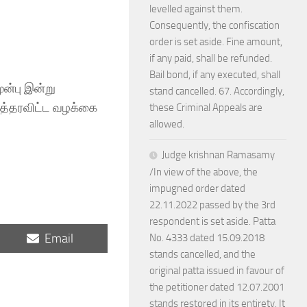
levelled against them.
Consequently, the confiscation
order is set aside. Fine amount,
if any paid, shall be refunded.
Bail bond, if any executed, shall
ுன்பு இன்று
stand cancelled. 67. Accordingly,
உத்தரவிட்ட வழக்கை
these Criminal Appeals are
allowed.
Judge krishnan Ramasamy
/In view of the above, the
impugned order dated
22.11.2022 passed by the 3rd
respondent is set aside. Patta
Share
Email
No. 4333 dated 15.09.2018
on
stands cancelled, and the
original patta issued in favour of
the petitioner dated 12.07.2001
stands restored in its entirety. It