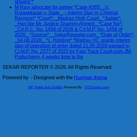
shivers”*
M Ravi advocate for petner *Case #265: _V.
Rajasekaran v. State_ – Interim Stay in Criminal
Revision* *Court*: _Madras High Court_ *Judge*:
_Hon’ble Mr. Justice Shamim Ahmed_ *Case No*:
_Crl.R.C. No. 1458 of 2026 & Crl.M.P. No. 1458 of
2026_ *Source*: _SekarReporter.com_ *Date of Order*:
_04.08.2026_ *1. Holding* *Madras HC grants interim
stay of operation of order dated 21.05.2026 passed in
Cr.M.P. No. 2377 of 2025 by Fast Track Court-cum-JM,
Puducherry. 4 weeks time to file
SEKAR REPORTER © 2026. All Rights Reserved.
Powered by
- Designed with the
Hueman theme
WP Twitter Auto Publish
Powered By :
XYZScripts.com