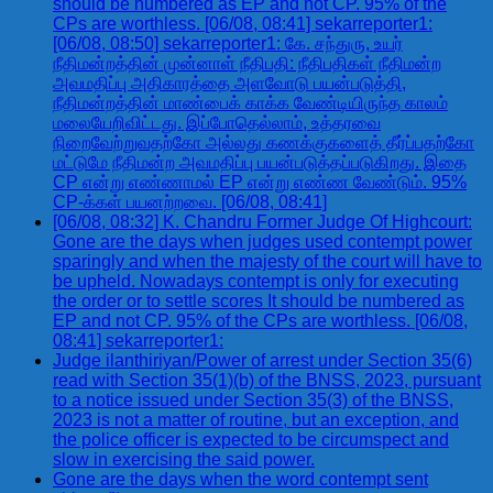
should be numbered as EP and not CP. 95% of the
CPs are worthless. [06/08, 08:41] sekarreporter1:
[06/08, 08:50] sekarreporter1: கே. சந்துரு, உயர்
நீதிமன்றத்தின் முன்னாள் நீதிபதி: நீதிபதிகள் நீதிமன்ற
அவமதிப்பு அதிகாரத்தை அளவோடு பயன்படுத்தி,
நீதிமன்றத்தின் மாண்பைக் காக்க வேண்டியிருந்த காலம்
மலையேறிவிட்டது. இப்போதெல்லாம், உத்தரவை
நிறைவேற்றுவதற்கோ அல்லது கணக்குகளைத் தீர்ப்பதற்கோ
மட்டுமே நீதிமன்ற அவமதிப்பு பயன்படுத்தப்படுகிறது. இதை
CP என்று எண்ணாமல் EP என்று எண்ண வேண்டும். 95%
CP-க்கள் பயனற்றவை. [06/08, 08:41]
[06/08, 08:32] K. Chandru Former Judge Of Highcourt:
Gone are the days when judges used contempt power
sparingly and when the majesty of the court will have to
be upheld. Nowadays contempt is only for executing
the order or to settle scores It should be numbered as
EP and not CP. 95% of the CPs are worthless. [06/08,
08:41] sekarreporter1:
Judge ilanthiriyan/Power of arrest under Section 35(6)
read with Section 35(1)(b) of the BNSS, 2023, pursuant
to a notice issued under Section 35(3) of the BNSS,
2023 is not a matter of routine, but an exception, and
the police officer is expected to be circumspect and
slow in exercising the said power.
Gone are the days when the word contempt sent