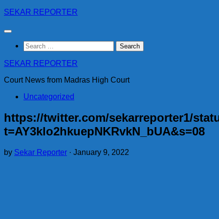
Skip
SEKAR REPORTER
to
content
Search
for:
SEKAR REPORTER
Court News from Madras High Court
Uncategorized
https://twitter.com/sekarreporter1/st
t=AY3klo2hkuepNKRvkN_bUA&s=08
by
Sekar Reporter
·
January 9, 2022