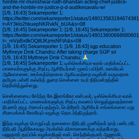
honble-mr-munishwar-nath-bhandari-acting-chief-justice-
and-the-honble-mr-justice-p-d-audikesavalu-w/
[1/9, 16:43] Sekarreporter 1:
https://twitter.com/sekarreporter1/status/14801356319467438
t=AY3klo2hkuepNKRvkN_bUA&s=08
[1/9, 16:45] Sekarreporter 1: [1/9, 16:45] Sekarreporter 1:
https://twitter.com/sekarreporter1/status/14801360066868060
t=_mVpBxtIkOQt8JKjmsNFtA&s=08
[1/9, 16:45] Sekarreporter 1: [1/9, 16:43] sgp education
Mythreye Dmk Chandru: After taking charge SGP sir
[1/9, 16:43] Mythreye Dmk Chandru:
[1/9, 16:45] Sekarreporter 1: டிஸ்லெக்சியா-வால் பாதிக்கப்பட்ட
மாணவர்களுக்கு சிறப்பு ஆசிரியர்கள் மூலம் பயிற்சி, உளவியல்
ஆலோசனை, ஊக்கத்தொகை ஆகியவற்றை வழங்கி வருவதாக
தமிழக பள்ளி கல்வித் துறை சென்னை உயர் நீதிமன்றத்தில்
தெரிவித்துள்ளது.
சென்னையை சேர்ந்த கே.இளங்கோ என்பவர், டிஸ்லெக்சியா-வால்
பாதிக்கப்பட்ட மாணவர்களுக்கு சிறப்பு கவனம் செலுத்துவதற்கான
நிபுணர் குழு அமைப்பதற்கும், பெற்றோர் ஆசிரியர் சங்கங்களை மறு
சீரமைக்கக் கோரியும் வழக்கு தொடர்ந்திருந்தார்.
இந்த வழக்கு பொறுப்புத் தலைமை நீதிபதி முனீஷ்வர் நாத் பண்டாரி,
நீதிபதி ஆதிகேசவலு அமர்வில் விசாரணைக்கு வந்தபோது,
மனுதாரர் தரப்பில் வழக்கறிஞர் என். செந்தில்குமார் ஆஜராகி,