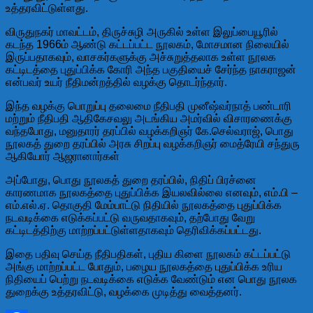
உத்தரவிட்டுள்ளது.
விருதுநகர் மாவட்டம், திருச்சுழி அருகில் உள்ள இலுப்பையூரில்
கடந்த 1966ம் ஆண்டு கட்டப்பட்ட நூலகம், மோசமான நிலையில்
இருப்பதாகவும், வாசகர்களுக்கு அச்சுறுத்தலாக உள்ள நூலக
கட்டிடத்தை புதுப்பிக்க கோரி அந்த பகுதியைச் சேர்ந்த நாகராஜன்
என்பவர் உயர் நீதிமன்றத்தில் வழக்கு தொடர்ந்தார்.
இந்த வழக்கு பொறுப்பு தலைமை நீதிபதி முனீஷ்வர்நாத் பண்டாரி
மற்றும் நீதிபதி ஆதிகேசவலு அடங்கிய அமர்வில் விசாரணைக்கு
வந்தபோது, மனுதாரர் தரப்பில் வழக்கறிஞர் கே.செல்வராஜ், பொது
நூலகத் துறை தரப்பில் அரசு சிறப்பு வழக்கறிஞர் மைத்ரேயி சந்துரு
ஆகியோர் ஆஜரானார்கள்
அப்போது, பொது நூலகத் துறை தரப்பில், நிதிப் பிரச்னை
காரணமாக நூலகத்தை புதுப்பிக்க இயலவில்லை எனவும், எம்.பி –
எம்.எல்.ஏ. தொகுதி மேம்பாட்டு நிதியில் நூலகத்தை புதுப்பிக்க
நடவடிக்கை எடுக்கப்பட்டு வருவதாகவும், தற்போது வேறு
கட்டிடத்திற்கு மாற்றப்பட்டுள்ளதாகவும் தெரிவிக்கப்பட்டது.
இதை பதிவு செய்த நீதிபதிகள், புதிய கிளை நூலகம் கட்டப்பட்டு
அங்கு மாற்றப்பட்ட போதும், பழைய நூலகத்தை புதுப்பிக்க உரிய
நிதியைப் பெற்று நடவடிக்கை எடுக்க வேண்டும் என பொது நூலக
துறைக்கு உத்தரவிட்டு, வழக்கை முடித்து வைத்தனர்.