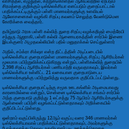
வாசித்தல், எழுதுதல், கற்றுக்கொள்தல் ஆகியவற்றில் ஏற்படும்
சிரமத்தை குறிக்கும் டிஸ்லெக்சியா எனப்படும் குறைப்பாட்டால்
பாதிக்கப்பட்டிருக்கும் பள்ளி மாணவர்களுக்கு உளவியல்
ஆலோசனைகள் வழங்கி சிறப்பு கவனம் செலுத்த வேண்டுமென
கோரிக்கை வைத்தார்.
தமிழ்நாடு அரசு பள்ளி கல்வித் துறை சிறப்பு வழக்கறிஞர் மைத்ரேயி
சந்துரு ஆஜராகி, பள்ளி கல்வி ஆணையரகத்தின் சார்பில் இணை
இயக்குனர் அமுதவல்லியின் பதில் மனுதாக்கல் செய்துள்ளார்
அதில், சம்க்ரா சிக்‌ஷா என்ற திட்டத்தின் அடிப்படையில்
டிஸ்லெக்சியா குறைபாடுள்ள மாணவர்களுக்கு சிறப்பு ஆசிரியர்கள்
மூலமாக பயிற்றுவிக்கப்படுகிறது என்றும், பள்ளிகல்வித் துறையில்
2,398 சிறப்பு ஆசிரியர்கள் பணியாற்றி வருவதாகவும், இவர்கள்
டிஸ்லெக்சியா உள்ளிட்ட 21 வகையான குறைபாடுடைய
மாணவர்களுக்கு பயிற்றுவித்து வருவதாக குறிப்பிடப்பட்டுள்ளது.
டிஸ்லெக்சியா குறைபாட்டிற்கு சமூக ஊடகங்ளில் அடிமையாவது
காரணமில்லை என்றும், சென்னை டிஸ்லெக்சியா சங்கம் சார்பில்
அந்த குறைபாடு குறித்து 1 லட்சத்து 75 ஆயிரம் ஆசிரியர்களுக்கு
ஆன்லைன் பயிற்சி வழங்கப்பட்டுள்ளதாகவும் அறிக்கையில்
குறிப்பிடப்பட்டுள்ளது.
ஒன்றாம் வகுப்பிலிருந்து 12ஆம் வகுப்பு வரை 346 மாணவர்கள்
டிஸ்லெக்சியாவால் பாதிக்கப்பட்டுள்ளதாகவும், அவர்களுக்கு
போக்குவரத்து செலவு, உதவியாளர் படி, ஊக்கத்தொகை