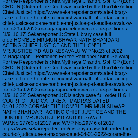
For the Respondents : Mrs.Mythreye Chandru Spl. GP (Edn.)
ORDER (Order of the Court was made by the Hon’ble Acting
Chief Justice) https://www.sekarreporter.com/state-library-
case-full-orderhonble-mr-munishwar-nath-bhandari-acting-
chief-justice-and-the-honble-mr-justice-p-d-audikesavalu-w-
p-no-23-of-2022-m-nagarajan-petitioner-for-the-petitioner/
[1/9, 16:17] Sekarreporter 1: State Library case full
orderHON’BLE MR.MUNISHWAR NATH BHANDARI,
ACTING CHIEF JUSTICE AND THE HON’BLE
MR.JUSTICE P.D.AUDIKESAVALU W.P.No.23 of 2022
M.Nagarajan .. Petitioner. For the Petitioner : Mr.K.Selvaraj
For the Respondents : Mrs.Mythreye Chandru Spl. GP (Edn.)
ORDER (Order of the Court was made by the Hon’ble Acting
Chief Justice) https://www.sekarreporter.com/state-library-
case-full-orderhonble-mr-munishwar-nath-bhandari-acting-
chief-justice-and-the-honble-mr-justice-p-d-audikesavalu-w-
p-no-23-of-2022-m-nagarajan-petitioner-for-the-petitioner/
[1/9, 16:22] Sekarreporter 1: Dislaciya case full order HIGH
COURT OF JUDICATURE AT MADRAS DATED:
04.01.2022 CORAM : THE HON’BLE MR.MUNISHWAR
NATH BHANDARI, ACTING CHIEF JUSTICE AND THE
HON’BLE MR.JUSTICE P.D.AUDIKESAVALU
W.P.No.27760 of 2017 and WMP No.29746 of 2017
https://www.sekarreporter.com/dislaciya-case-full-order-high-
court-of-judicature-at-madras-dated-04-01-2022-coram-the-