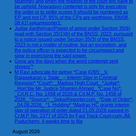
sparingly and when the majesty of the court will have to
be upheld. Nowadays contempt is only for executing
the order or to settle scores It should be numbered as
EP and not CP. 95% of the CPs are worthless. [06/08,
08:41] sekarreporter1:
Judge ilanthiriyan/Power of arrest under Section 35(6)
read with Section 35(1)(b) of the BNSS, 2023, pursuant
to a notice issued under Section 35(3) of the BNSS,
2023 is not a matter of routine, but an exception, and
the police officer is expected to be circumspect and
slow in exercising the said power.
Gone are the days when the word contempt sent
shivers”*
M Ravi advocate for petner *Case #265: _V.
Rajasekaran v. State_ – Interim Stay in Criminal
Revision* *Court*: _Madras High Court_ *Judge*:
_Hon’ble Mr. Justice Shamim Ahmed_ *Case No*:
_Crl.R.C. No. 1458 of 2026 & Crl.M.P. No. 1458 of
2026_ *Source*: _SekarReporter.com_ *Date of Order*:
_04.08.2026_ *1. Holding* *Madras HC grants interim
stay of operation of order dated 21.05.2026 passed in
Cr.M.P. No. 2377 of 2025 by Fast Track Court-cum-JM,
Puducherry. 4 weeks time to file
August 2026