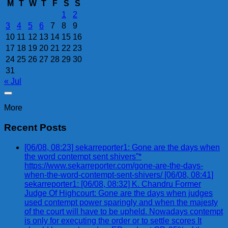
M
T
W
T
F
S
S
1
2
3
4
5
6
7
8
9
10
11
12
13
14
15
16
17
18
19
20
21
22
23
24
25
26
27
28
29
30
31
« Jul
More
Recent Posts
[06/08, 08:23] sekarreporter1: Gone are the days when
the word contempt sent shivers”*
https://www.sekarreporter.com/gone-are-the-days-
when-the-word-contempt-sent-shivers/ [06/08, 08:41]
sekarreporter1: [06/08, 08:32] K. Chandru Former
Judge Of Highcourt: Gone are the days when judges
used contempt power sparingly and when the majesty
of the court will have to be upheld. Nowadays contempt
is only for executing the order or to settle scores It