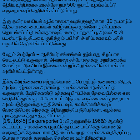
ஆகியவற்றிற்காக மாதந்தோறும் 500 ரூபாய் வழங்கப்பட்டு
வருவதாகவும் தெரிவிக்கப்பட்டுள்ளது.
இது தவிர உளவியல் ஆலோசனை வழங்குவதற்காக, 10 நடமாடும்
ஆலோசனை மையங்கள் தமிழ்நாட்டில் முன்னோடி திட்டமாக
தொடங்கப்பட்டு உள்ளதாகவும், சைபர் பாதுகாப்பு, அலைப்பேசி
பயன்பாடு ஆகியவை குறித்தும் பயிற்சி அளிப்பதாகவும் பதில்
மனுவில் தெரிவிக்கப்பட்டுள்ளது.
மேலும் பெற்றோர் – ஆசிரியர் சங்கங்கள் தற்போது சிறப்பாக
செயல்பட்டு வருவதால், அவற்றை தற்போதைக்கு மறுசீரமைக்க
வேண்டிய அவசியம் இல்லை என்றும் அறிக்கையில் விளக்கம்
அளிக்கப்பட்டுள்ளது.
இந்த அறிக்கையை ஏற்றுக்கொண்ட பொறுப்புத் தலைமை நீதிபதி
அமர்வு, ஏற்கனவே அரசால் நடவடிக்கைகள் எடுக்கப்பட்டு
வருவதால், மேற்கொண்டு உத்தரவு பிறப்பிக்க தேவையில்லை என
தெரிவித்துள்ளது. அதேசமயம் அந்த நடவடிக்கைகள் முறையாக
அமல்படுத்துவதை உறுதிசெய்யவும், கண்காணிக்கவும்
வேண்டுமென அரசுக்கு அறிவுறுத்திய நீதிபதிகள், வழக்கை
முடித்துவைத்து உத்தரவிட்டனர்.
[1/9, 16:45] Sekarreporter 1: விருதுநகரில் 1966ம் ஆண்டு
கட்டப்பட்ட நூலகத்தை புதுப்பித்து பயன்பாட்டுக்கு கொண்டு
வருவதற்கு தேவையான நிதியைப் பெற நடவடிக்கை எடுக்கும்படி,
பொது நூலகத் துறைக்கு சென்னை உயர் நீதிமன்றம்