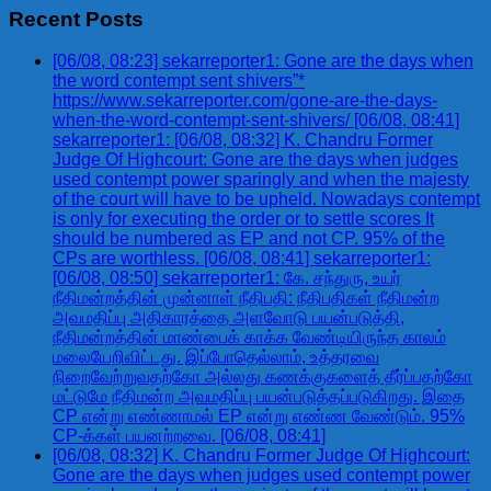
Recent Posts
[06/08, 08:23] sekarreporter1: Gone are the days when
the word contempt sent shivers”*
https://www.sekarreporter.com/gone-are-the-days-
when-the-word-contempt-sent-shivers/ [06/08, 08:41]
sekarreporter1: [06/08, 08:32] K. Chandru Former
Judge Of Highcourt: Gone are the days when judges
used contempt power sparingly and when the majesty
of the court will have to be upheld. Nowadays contempt
is only for executing the order or to settle scores It
should be numbered as EP and not CP. 95% of the
CPs are worthless. [06/08, 08:41] sekarreporter1:
[06/08, 08:50] sekarreporter1: கே. சந்துரு, உயர்
நீதிமன்றத்தின் முன்னாள் நீதிபதி: நீதிபதிகள் நீதிமன்ற
அவமதிப்பு அதிகாரத்தை அளவோடு பயன்படுத்தி,
நீதிமன்றத்தின் மாண்பைக் காக்க வேண்டியிருந்த காலம்
மலையேறிவிட்டது. இப்போதெல்லாம், உத்தரவை
நிறைவேற்றுவதற்கோ அல்லது கணக்குகளைத் தீர்ப்பதற்கோ
மட்டுமே நீதிமன்ற அவமதிப்பு பயன்படுத்தப்படுகிறது. இதை
CP என்று எண்ணாமல் EP என்று எண்ண வேண்டும். 95%
CP-க்கள் பயனற்றவை. [06/08, 08:41]
[06/08, 08:32] K. Chandru Former Judge Of Highcourt:
Gone are the days when judges used contempt power