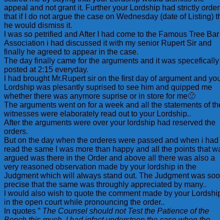
appeal and not grant it. Further your Lordship had strictly orde
that if I do not argue the case on Wednesday (date of Listing) t
he would dismiss it.
I was so petrified and After I had come to the Famous Tree Bar
Association i had discussed it with my senior Rupert Sir and
finally he agreed to appear in the case.
The day finally came for the arguments and it was specefically
posted at 2:15 everyday.
I had brought Mr.Rupert sir on the first day of argument and yo
Lordship was plesantly suprised to see him and quipped me
whether there was anymore suprise or in store for me🙂
The arguments went on for a week and all the statements of th
witnesses were elaborately read out to your Lordship..
After the arguments were over your lordship had reserved the
orders.
But on the day when the orderes were passed and when i had
read the same I was more than happy and all the points that w
argued was there in the Order and above all there was also a
very reasoned observation made by your lordship in the
Judgment which will always stand out. The Judgment was soo
precise that the same was throughly appreciated by many..
I would also wish to quote the comment made by your Lordshi
in the open court while pronouncing the order..
In quotes ”
The Counsel should not Test the Patience of the
Bench this much. I had infact understoon the case when the