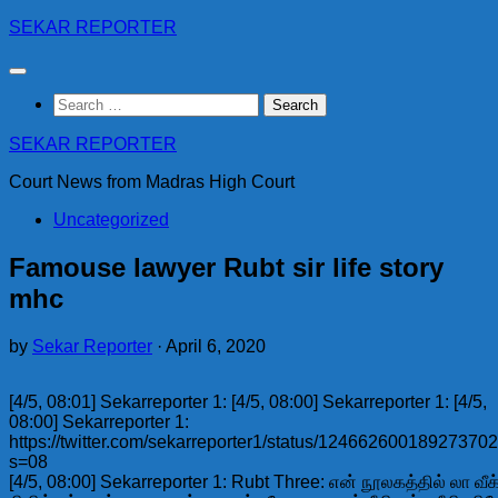
Skip
SEKAR REPORTER
to
content
Search
for:
SEKAR REPORTER
Court News from Madras High Court
Uncategorized
Famouse lawyer Rubt sir life story
mhc
by
Sekar Reporter
·
April 6, 2020
[4/5, 08:01] Sekarreporter 1: [4/5, 08:00] Sekarreporter 1: [4/5,
08:00] Sekarreporter 1:
https://twitter.com/sekarreporter1/status/12466260018927370
s=08
[4/5, 08:00] Sekarreporter 1: Rubt Three: என் நூலகத்தில் லா வீக