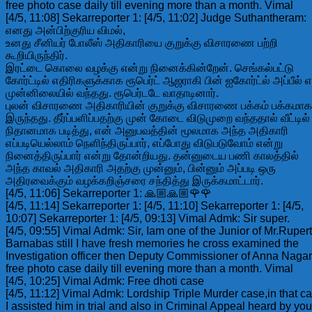
free photo case daily till evening more than a month. Vimal
[4/5, 11:08] Sekarreporter 1: [4/5, 11:02] Judge Suthantheram:
எனது அன்பிற்குரிய விமல்,
உனது சீனியர் போலீஸ் அதிகாரியை குறுக்கு விசாரணை பற்றி
கூறியிருந்திர்.
இரட்டை கொலை வழக்கு என்று நினைக்கின்றேன். செங்கல்பட்டு
கோர்ட்டில் எதிரிகளுக்காக ரூபெர்ட் ஆஜராகி பின் ஐகோர்ட்ல் அப்பீல் 
முன்னிலையில் வந்தது. ரூபெர்டடே வாதாடினார்.
புலன் விசாரணை அதிகாரியின் குறுக்கு விசாரணை பக்கம் பக்கமாக
இருந்தது. தீர்ப்பளிப்பதற்கு முன் கோடை விடுமுறை வந்ததால் வீட்டில்
நிதானமாக படித்து, என் அனுபவத்தின் மூலமாக அந்த அதிகாரி
எப்படியெல்லாம் நெளிந்திருப்பார், எப்போது விடுபடுவோம் என்று
நினைத்திருப்பார் என்று தோன்றியது. தன்னுடைய பணி காலத்தில்
அந்த காவல் அதிகாரி அதற்கு முன்னும், பின்னும் அப்படி ஒரு
அதிரவைக்கும் வழக்கறிஞ்சரை சந்தித்து இருக்கமாட்டார்.
[4/5, 11:06] Sekarreporter 1: 🙏🏼🙏🏼🌹🌹
[4/5, 11:14] Sekarreporter 1: [4/5, 11:10] Sekarreporter 1: [4/5,
10:07] Sekarreporter 1: [4/5, 09:13] Vimal Admk: Sir super.
[4/5, 09:55] Vimal Admk: Sir, Iam one of the Junior of Mr.Rupert
Barnabas still I have fresh memories he cross examined the
Investigation officer then Deputy Commissioner of Anna Nagar
free photo case daily till evening more than a month. Vimal
[4/5, 10:25] Vimal Admk: Free dhoti case
[4/5, 11:12] Vimal Admk: Lordship Triple Murder case,in that c
I assisted him in trial and also in Criminal Appeal heard by you