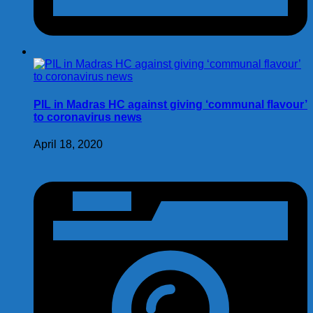
PIL in Madras HC against giving ‘communal flavour’
to coronavirus news
April 18, 2020