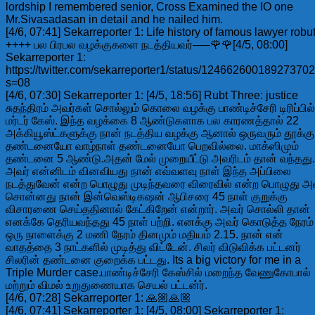
lordship I remembered senior, Cross Examined the IO one
Mr.Sivasadasan in detail and he nailed him.
[4/6, 07:41] Sekarreporter 1: Life history of famous lawyer robut
++++ பல பிரபல வழக்குகளை நடத்தியவர்—–🌹🌹[4/5, 08:00]
Sekarreporter 1:
https://twitter.com/sekarreporter1/status/12466260018927370
s=08
[4/6, 07:30] Sekarreporter 1: [4/5, 18:56] Rubt Three: justice
சுதந்திரம் அவர்கள் சொல்லும் கொலை வழக்கு பாண்டிச்சேரி டிரிப்பில்
மர்டர் கேஸ். இந்த வழக்கை 8 ஆண்டுகளாக பல காரணத்தால் 22
அக்கியூஸ்ட்களுக்கு நான் நடத்திய வழக்கு ஆனால் ஒருவரும் தூக்கு
தண்டனையோ வாழ்நாள் தண்டனையோ பெறவில்லை. மாக்ஸிமும்
தண்டனை 5 ஆண்டு.அதன் மேல் முறையீட்டு அவரிடம் தான் வந்தது.
அவர் என்னிடம் வினவியது நான் எவ்வளவு நாள் இந்த அப்பிலை
நடத்துவேன் என்ற பொழுது முடிந்தவரை விரைவில் என்ற பொழுது அ
சொன்னது நான் இன்வெஸ்டிகஷன் ஆபிசரை 45 நாள் குறுக்கு
விசாரணை செய்ததினால் கேட்கிறேன் என்றார். அவர் சொல்லி தான்
எனக்கே தெரியவந்தது 45 நாள் பற்றி. எனக்கு அவர் கொடுத்த நேரம்
ஒரு நாளைக்கு 2 மணி நேரம் தினமும் மதியம் 2.15. நான் என்
வாதத்தை 3 நாட்களில் முடித்து விட்டேன். சிலர் விடுவிக்க பட்டனர்
சிலரின் தண்டனை குறைக்க பட்டது. Its a big victory for me in a
Triple Murder case.பாண்டிச்சேரி கேஸ்சில் மறைந்த வேணுகோபால்
மற்றும் விமல் உறுதுணையாக செயல் பட்டன்ர்.
[4/6, 07:28] Sekarreporter 1: 🙏🏼🙏🏼
[4/6, 07:41] Sekarreporter 1: [4/5, 08:00] Sekarreporter 1: