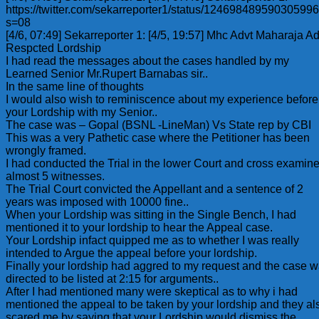
https://twitter.com/sekarreporter1/status/12469848959030599
s=08
[4/6, 07:49] Sekarreporter 1: [4/5, 19:57] Mhc Advt Maharaja Ad
Respcted Lordship
I had read the messages about the cases handled by my
Learned Senior Mr.Rupert Barnabas sir..
In the same line of thoughts
I would also wish to reminiscence about my experience before
your Lordship with my Senior..
The case was – Gopal (BSNL -LineMan) Vs State rep by CBI
This was a very Pathetic case where the Petitioner has been
wrongly framed.
I had conducted the Trial in the lower Court and cross examin
almost 5 witnesses.
The Trial Court convicted the Appellant and a sentence of 2
years was imposed with 10000 fine..
When your Lordship was sitting in the Single Bench, I had
mentioned it to your lordship to hear the Appeal case.
Your Lordship infact quipped me as to whether I was really
intended to Argue the appeal before your lordship.
Finally your lordship had aggred to my request and the case 
directed to be listed at 2:15 for arguments..
After I had mentioned many were skeptical as to why i had
mentioned the appeal to be taken by your lordship and they al
scared me by saying that your Lordship would dismiss the