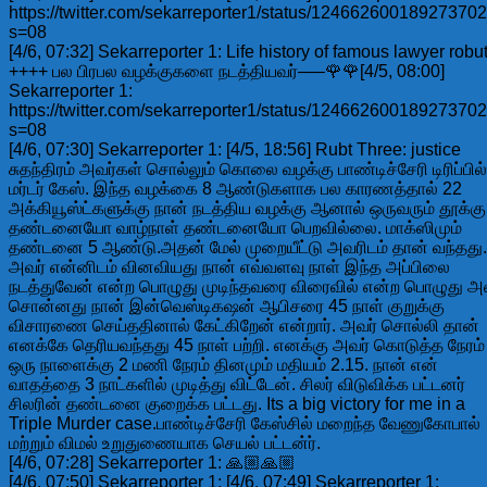
https://twitter.com/sekarreporter1/status/12466260018927370
s=08
[4/6, 07:32] Sekarreporter 1: Life history of famous lawyer robut
++++ பல பிரபல வழக்குகளை நடத்தியவர்—–🌹🌹[4/5, 08:00]
Sekarreporter 1:
https://twitter.com/sekarreporter1/status/12466260018927370
s=08
[4/6, 07:30] Sekarreporter 1: [4/5, 18:56] Rubt Three: justice
சுதந்திரம் அவர்கள் சொல்லும் கொலை வழக்கு பாண்டிச்சேரி டிரிப்பில்
மர்டர் கேஸ். இந்த வழக்கை 8 ஆண்டுகளாக பல காரணத்தால் 22
அக்கியூஸ்ட்களுக்கு நான் நடத்திய வழக்கு ஆனால் ஒருவரும் தூக்கு
தண்டனையோ வாழ்நாள் தண்டனையோ பெறவில்லை. மாக்ஸிமும்
தண்டனை 5 ஆண்டு.அதன் மேல் முறையீட்டு அவரிடம் தான் வந்தது.
அவர் என்னிடம் வினவியது நான் எவ்வளவு நாள் இந்த அப்பிலை
நடத்துவேன் என்ற பொழுது முடிந்தவரை விரைவில் என்ற பொழுது அ
சொன்னது நான் இன்வெஸ்டிகஷன் ஆபிசரை 45 நாள் குறுக்கு
விசாரணை செய்ததினால் கேட்கிறேன் என்றார். அவர் சொல்லி தான்
எனக்கே தெரியவந்தது 45 நாள் பற்றி. எனக்கு அவர் கொடுத்த நேரம்
ஒரு நாளைக்கு 2 மணி நேரம் தினமும் மதியம் 2.15. நான் என்
வாதத்தை 3 நாட்களில் முடித்து விட்டேன். சிலர் விடுவிக்க பட்டனர்
சிலரின் தண்டனை குறைக்க பட்டது. Its a big victory for me in a
Triple Murder case.பாண்டிச்சேரி கேஸ்சில் மறைந்த வேணுகோபால்
மற்றும் விமல் உறுதுணையாக செயல் பட்டன்ர்.
[4/6, 07:28] Sekarreporter 1: 🙏🏼🙏🏼
[4/6, 07:50] Sekarreporter 1: [4/6, 07:49] Sekarreporter 1: