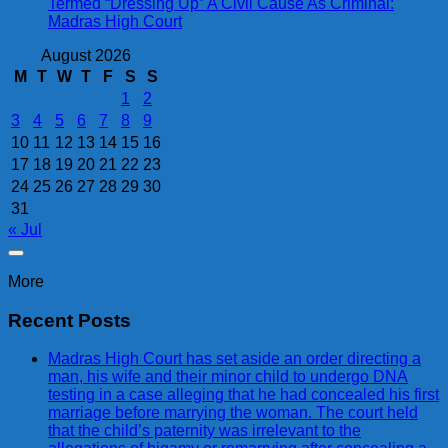
Termed “Dressing Up” A Civil Cause As Criminal:
Madras High Court
August 2026
M
T
W
T
F
S
S
1
2
3
4
5
6
7
8
9
10
11
12
13
14
15
16
17
18
19
20
21
22
23
24
25
26
27
28
29
30
31
« Jul
More
Recent Posts
Madras High Court has set aside an order directing a
man, his wife and their minor child to undergo DNA
testing in a case alleging that he had concealed his first
marriage before marrying the woman. The court held
that the child’s paternity was irrelevant to the