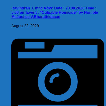
Ravindran J. mhc Advt: Date : 23.08.2020 Time :
5.00 pm Event : “Culpable Homicide” by Hon’ble
Mr.Justice V.Bharathidasan
August 22, 2020