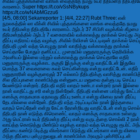
சிவில் புத்தகங்களை வாங்க வைத்ததே நமது உயர் நீதிமன்ற நீதிபதிய
காரணம். Super https://t.co/vSsNBykups
https://t.co/wNAbMGzzu6
[4/5, 08:00] Sekarreporter 1: [4/4, 22:27] Rubt Three: என்
நூலகத்தில் லா வீக்லி சிவில் புத்தகங்களை வாங்க வைத்ததே நமது
உயர் நீதிமன்ற நீதிபதியே காரணம். ஆர்டர் 37 சிபிசி வழக்கில் கீழமை
நீதிமன்றத்தில் ஆர்டர் 7 வகைராவில் வக்காலத்து தாக்கல் செய்து அ
தீர்ப்பு எதிராய் வந்த வழக்கு .சிவில் ரிவிசன் பெட்டிஷன் தாக்கல் செய்
நீதிபதி முன் வந்த பொழுது நான் வாதித்து வக்காலத்து தாக்கல்
செய்தாலே போதும் தனிப்பட்ட முறையில் மனுதாரருக்கு தெரிவிக்க
அவசியம் இல்லை மற்றும் வக்காலத்து தாக்கல் செய்தாலே எதிர்
மனுதாரருக்கு வழக்காட தகுதி இருக்கு என்று வாதிட்டேன் இதுவே
மொத்த 37 வைகராவை கவர் செய்கின்றது என்று வாதிட்டேன். எதிர்
மனுதாரரின் வழக்குரைஞர் 37 எல்லாம் நீதிபதிக்கு வாசித்து காண்பித
சில தீர்ப்புகளை காண்பித்து என்னுடைய மனுவை தள்ளு படி செய்ய
வேண்டும் என்றார். நீதிபதி எதிர் வாதம் உண்டா என்றார் நான் இல்லை
நான் வாதிட்டது சரி என்று நின்றேன். நீதிபதி என்னை பார்த்து கேட்டார
எனக்கு சாதகமாக ஏதாவது தீர்ப்பு உண்டா என்று வினவ நான் தீர்ப்பு
தேடவில்லை என்றேன். நீதிபதி எந்த அடிப்படியில் நான் இத்தகைய
வாதம் செய்தேன் என்று கேட்க தோன்றியது வாதிட்டேன் என்று சொல
நீதிபதி நான் எடுத்த கிரௌண்ட் வாதம் எனக்கு சாதகமாக உள்ளது
அது மெட்ராஸ் உயர் நீதிமன்ற தீர்ப்பு என்று வருடத்தை சொல்லி 2 நாள்
வாய்த்த கொடுத்து மீண்டும் வழக்கு வாதம் வந்த பொழுது ரூபர்ட் அந
தீர்ப்பை கண்டு பிடித்து விடீர்களா பிடுத்து விட்டீர்களா என்று வினவ
அந்த தீர்ப்பை புன்முறுவலுடன் காண்பிக்க அவரும் புன்சிரிப்புடன்