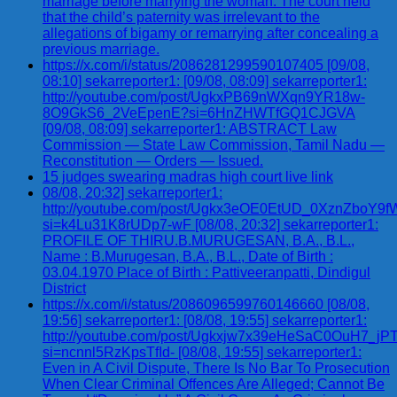
marriage before marrying the woman. The court held
that the child’s paternity was irrelevant to the
allegations of bigamy or remarrying after concealing a
previous marriage.
https://x.com/i/status/2086281299590107405 [09/08,
08:10] sekarreporter1: [09/08, 08:09] sekarreporter1:
http://youtube.com/post/UgkxPB69nWXqn9YR18w-
8O9GkS6_2VeEpenE?si=6HnZHWTfGQ1CJGVA
[09/08, 08:09] sekarreporter1: ABSTRACT Law
Commission — State Law Commission, Tamil Nadu —
Reconstitution — Orders — Issued.
15 judges swearing madras high court live link
08/08, 20:32] sekarreporter1:
http://youtube.com/post/Ugkx3eOE0EtUD_0XznZbo
si=k4Lu31K8rUDp7-wF [08/08, 20:32] sekarreporter1:
PROFILE OF THIRU.B.MURUGESAN, B.A., B.L.,
Name : B.Murugesan, B.A., B.L., Date of Birth :
03.04.1970 Place of Birth : Pattiveeranpatti, Dindigul
District
https://x.com/i/status/2086096599760146660 [08/08,
19:56] sekarreporter1: [08/08, 19:55] sekarreporter1:
http://youtube.com/post/Ugkxjw7x39eHeSaC0OuH7_
si=ncnnl5RzKpsTfId- [08/08, 19:55] sekarreporter1:
Even in A Civil Dispute, There Is No Bar To Prosecution
When Clear Criminal Offences Are Alleged; Cannot Be