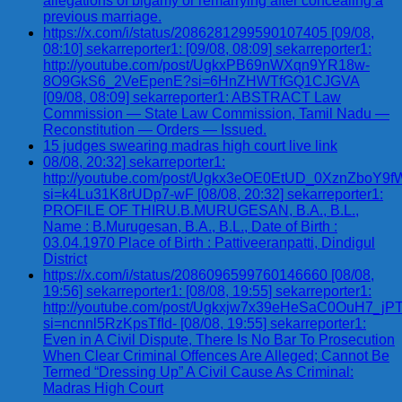
allegations of bigamy or remarrying after concealing a
previous marriage.
https://x.com/i/status/2086281299590107405 [09/08,
08:10] sekarreporter1: [09/08, 08:09] sekarreporter1:
http://youtube.com/post/UgkxPB69nWXqn9YR18w-
8O9GkS6_2VeEpenE?si=6HnZHWTfGQ1CJGVA
[09/08, 08:09] sekarreporter1: ABSTRACT Law
Commission — State Law Commission, Tamil Nadu —
Reconstitution — Orders — Issued.
15 judges swearing madras high court live link
08/08, 20:32] sekarreporter1:
http://youtube.com/post/Ugkx3eOE0EtUD_0XznZbo
si=k4Lu31K8rUDp7-wF [08/08, 20:32] sekarreporter1:
PROFILE OF THIRU.B.MURUGESAN, B.A., B.L.,
Name : B.Murugesan, B.A., B.L., Date of Birth :
03.04.1970 Place of Birth : Pattiveeranpatti, Dindigul
District
https://x.com/i/status/2086096599760146660 [08/08,
19:56] sekarreporter1: [08/08, 19:55] sekarreporter1:
http://youtube.com/post/Ugkxjw7x39eHeSaC0OuH7_
si=ncnnl5RzKpsTfId- [08/08, 19:55] sekarreporter1:
Even in A Civil Dispute, There Is No Bar To Prosecution
When Clear Criminal Offences Are Alleged; Cannot Be
Termed “Dressing Up” A Civil Cause As Criminal:
Madras High Court