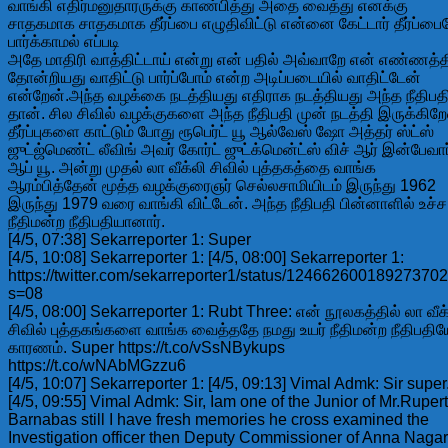
வாங்கி எதிர்மனுதாரருக்கு காண்பித்து அதை வைத்து எனக்கு
சாதகமாக சாதகமாக தீர்ப்பை எழுதிவிட்டு என்னை கேட்டார் தீர்ப்பை
பார்க்காமல் எப்படி
அதே மாதிரி வாத்திட்டாய் என்று என் பதில் அவ்வாறே என் எண்ணத்த
தோன்றியது வாதிட்டு பார்ப்போம் என்ற அடிப்படையில் வாதிட்டேன்
என்றேன்.அந்த வழக்கை நடத்தியது எதிராக நடத்தியது அந்த நீதிபத
தான். சில சிவில் வழக்குகளை அந்த நீதிபதி முன் நடத்தி இருக்கிறே
தீர்ப்புகளை காட்டும் போது ரூபெர்ட் யூ ஆல்வேஸ் ஷோ அத்தர் ஸ்ட்ஸ்
ஜுட்ஜ்மெண்ட் லீவிங் அவர் கோர்ட் ஜுட்க்மென்ட்ஸ் விச் ஆர் இன்பேவார
ஆப் யூ. அன்று முதல் லா வீக்லி சிவில் புத்தகத்தை வாங்க
ஆரம்பித்தேன் மூத்த வழக்குரைஞர் செல்லசாமியிடம் இருந்து 1962
இருந்து 1979 வரை வாங்கி விட்டேன். அந்த நீதிபதி பின்னாளில் உச்ச
நீதிமன்ற நீதிபதியானார்.
[4/5, 07:38] Sekarreporter 1: Super
[4/5, 10:08] Sekarreporter 1: [4/5, 08:00] Sekarreporter 1:
https://twitter.com/sekarreporter1/status/12466260018927370
s=08
[4/5, 08:00] Sekarreporter 1: Rubt Three: என் நூலகத்தில் லா வீக
சிவில் புத்தகங்களை வாங்க வைத்ததே நமது உயர் நீதிமன்ற நீதிபதிய
காரணம். Super https://t.co/vSsNBykups
https://t.co/wNAbMGzzu6
[4/5, 10:07] Sekarreporter 1: [4/5, 09:13] Vimal Admk: Sir super
[4/5, 09:55] Vimal Admk: Sir, Iam one of the Junior of Mr.Rupert
Barnabas still I have fresh memories he cross examined the
Investigation officer then Deputy Commissioner of Anna Nagar