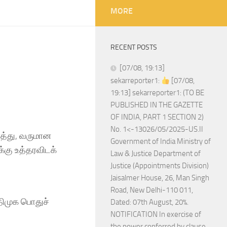
MORE
RECENT POSTS
[07/08, 19:13]
sekarreporter1:
[07/08,
19:13] sekarreporter1: (TO BE
PUBLISHED IN THE GAZETTE
OF INDIA, PART 1 SECTION 2)
No. 1<-13026/05/2025-US.II
த்து, வருமான
Government of India Ministry of
கு உத்தரவிடக்
Law & Justice Department of
Justice (Appointments Division)
Jaisalmer House, 26, Man Singh
Road, New Delhi-110 011,
அதிமுக பொதுச்
Dated: 07th August, 20%.
NOTIFICATION In exercise of
the power conferred by clause