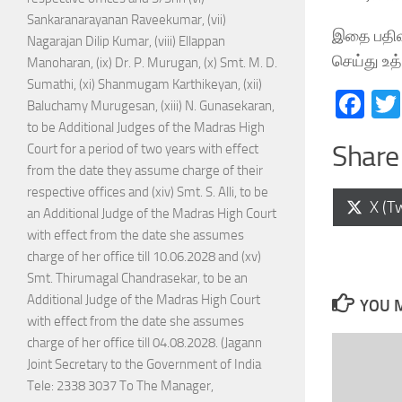
Sankaranarayanan Raveekumar, (vii)
இதை பதிவு
Nagarajan Dilip Kumar, (viii) Ellappan
செய்து உத
Manoharan, (ix) Dr. P. Murugan, (x) Smt. M. D.
Sumathi, (xi) Shanmugam Karthikeyan, (xii)
Fa
Baluchamy Murugesan, (xiii) N. Gunasekaran,
to be Additional Judges of the Madras High
Share 
Court for a period of two years with effect
from the date they assume charge of their
respective offices and (xiv) Smt. S. Alli, to be
Shar
X (Tw
an Additional Judge of the Madras High Court
on
with effect from the date she assumes
charge of her office till 10.06.2028 and (xv)
Smt. Thirumagal Chandrasekar, to be an
Additional Judge of the Madras High Court
YOU M
with effect from the date she assumes
charge of her office till 04.08.2028. (Jagann
Joint Secretary to the Government of India
Tele: 2338 3037 To The Manager,