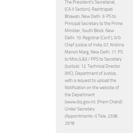
The President's Secretariat,
(CA.II Section), Rashtrapati
Bhawan, New Delhi. 9. PS to
Principal Secretary to the Prime
Minister, South Block, New
Delhi. 10. Registrar (Conf.), 0/0
Chief Justice of India, 07, Krishna
Menon Marg, New Delhi. 11. PS
to Mos (L&J) / PPS to Secretary
(Justice). 12. Technical Director
(MC), Department of Justice,
with a request to upload the
Notification on the website of
the Department
(www.doj.gov.in). (Prem Chand)
Under Secretary
(Appointments-I) Tele: 2338
2978