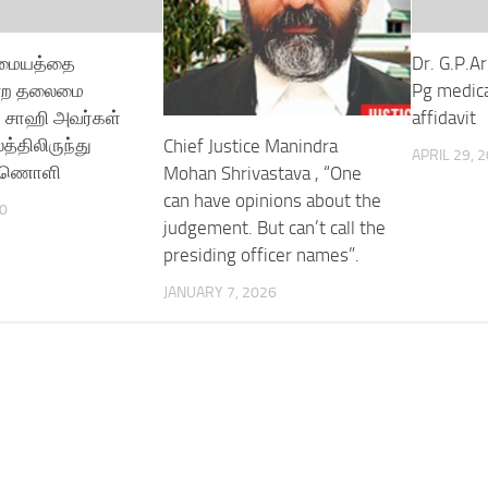
 மையத்தை
Dr. G.P.Ar
ன்ற தலைமை
Pg medica
பி சாஹி அவர்கள்
affidavit
்திலிருந்து
Chief Justice Manindra
APRIL 29, 
காணொளி
Mohan Shrivastava , “One
can have opinions about the
0
judgement. But can’t call the
presiding officer names”.
JANUARY 7, 2026