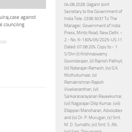
04.08.2028. (Jagann Joint
Secretary to the Government of
ulraj,case against
India Tele: 2338 3037 To The
l counciling
Manager, Government of India
Press, Minto Road, New Delhi. -
2 - No. K-130%/05/2025-US.11
2020
Dated: 07.08.20%. Copy to:- 1.
S/Shri (i) Krishnaswamy
Govindarajan, (ii) Rajnish Pathiyil,
(iii) Natarajan Ramesh, (iv) G.K.
Muthukumaar, (v)
Ramakrishnan Rajesh
Vivekananthan, (vi)
Sankaranarayanan Raveekumar,
(vii) Nagarajan Dilip Kumar, (viii)
Ellappan Manoharan, Advocates
and (ix) Dr. P. Murugan, (x) Smt.
M. D. Sumathi, (xi) Smt. S. Alli,
(xii) Smt. Thirumagal