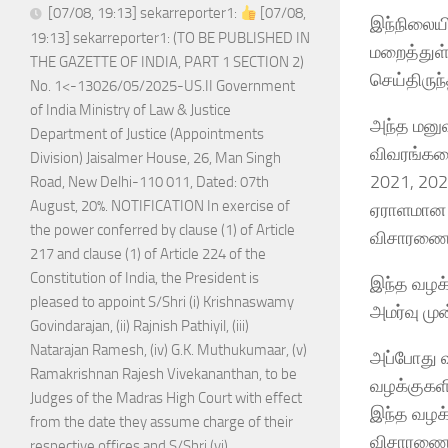
[07/08, 19:13] sekarreporter1:
[07/08,
இந்நிலையி
19:13] sekarreporter1: (TO BE PUBLISHED IN
மறைத்துள்
THE GAZETTE OF INDIA, PART 1 SECTION 2)
செய்திருந்
No. 1<-13026/05/2025-US.II Government
of India Ministry of Law & Justice
அந்த மனுவ
Department of Justice (Appointments
விவரங்களை
Division) Jaisalmer House, 26, Man Singh
2021, 202
Road, New Delhi-110 011, Dated: 07th
August, 20%. NOTIFICATION In exercise of
ஏராளமான வ
the power conferred by clause (1) of Article
விசாரணை 
217 and clause (1) of Article 224 of the
Constitution of India, the President is
இந்த வழக்க
pleased to appoint S/Shri (i) Krishnaswamy
அமர்வு மு
Govindarajan, (ii) Rajnish Pathiyil, (iii)
Natarajan Ramesh, (iv) G.K. Muthukumaar, (v)
அப்போது 
Ramakrishnan Rajesh Vivekananthan, to be
வழக்குகளில
Judges of the Madras High Court with effect
இந்த வழக
from the date they assume charge of their
விசாரணைக்
respective offices and S/Shri (vi)