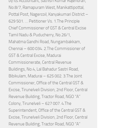
by its Accountant, Sathish Kumar Rajendran,
No.8/7, Ramapuram West, Manikattipottal,
Pottal Post, Nagercoil, Kanyakumari District –
629 501. … Petitioner Vs. 1.The Principle
Chief Commissioner of GST & Central Excise
Tamil Nadu & Puducherry, No.26/1,
Mahatma Gandhi Road, Nungambakkam,
Chennai – 600 034. 2.The Commissioner of
GST & Central Excise, Madurai
Commissionerate, Central Revenue
Buildings, No.4, Lal Bahadur Sastri Road,
Bibikulam, Madurai – 625 002. 3.The Joint
Commissioner, Office of the Central GST &
Excise, Tirunelveli Division, 2nd Floor, Central
Revenue Building, Tractor Road, NGO “A”
Colony, Tirunelveli – 627 007. 4.The
Superintendent, Office of the Central GST &
Excise, Tirunelveli Division, 2nd Floor, Central
Revenue Building, Tractor Road, NGO “A”