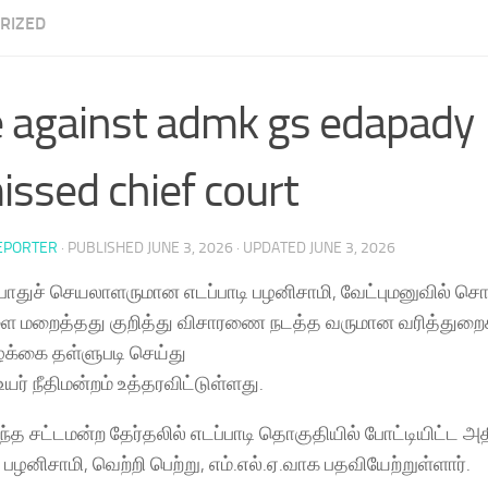
RIZED
 against admk gs edapady
issed chief court
EPORTER
· PUBLISHED
JUNE 3, 2026
· UPDATED
JUNE 3, 2026
துச் செயலாளருமான எடப்பாடி பழனிசாமி, வேட்புமனுவில் சொ
ை மறைத்தது குறித்து விசாரணை நடத்த வருமான வரித்துறைக்
க்கை தள்ளுபடி செய்து
ர் நீதிமன்றம் உத்தரவிட்டுள்ளது.
டிந்த சட்டமன்ற தேர்தலில் எடப்பாடி தொகுதியில் போட்டியிட்ட 
பழனிசாமி, வெற்றி பெற்று, எம்.எல்.ஏ.வாக பதவியேற்றுள்ளார்.