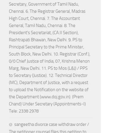
Secretary, Government of Tamil Nadu,
Chennai. 6. The Registrar General, Madras
High Court, Chennai. 7. The Accountant
General, Tamil Nadu, Chennai. 8. The
President's Secretariat, (CA.II Section),
Rashtrapati Bhawan, New Delhi. 9. PS to
Principal Secretary to the Prime Minister,
South Block, New Delhi. 10. Registrar (Conf.),
0/0 Chief Justice of India, 07, Krishna Menon
Marg, New Delhi. 11. PS to Mos (L&J) / PPS
to Secretary (Justice). 12. Technical Director
(MC), Department of Justice, with a request
to upload the Notification on the website of
the Department (www.doj.gov.in). (Prem
Chand) Under Secretary (Appointments-I)
Tele: 2338 2978
sangeetha divorce case withdraw order /
The petitioner counsel files this petition to