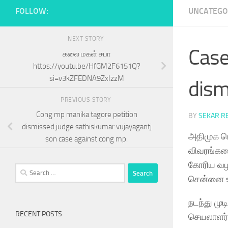
FOLLOW:
UNCATEGO
NEXT STORY
Case
கலை மகள் சபா
https://youtu.be/HfGM2F6151Q?
si=v3kZFEDNA9ZxIzzM
dism
PREVIOUS STORY
Cong mp manika tagore petition
BY
SEKAR R
dismissed judge sathiskumar vujayagantj
அதிமுக பொ
son case against cong mp.
விவரங்கள
கோரிய வழ
Search
சென்னை உய
for:
நடந்து மு
RECENT POSTS
செயலாளர் 