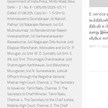
Government of India Press, Minto Road, New
Delhi. - 2 - No. K-130%/05/2025-US.11
Dated: 07.08.20%. Copy to:- 1. S/Shri (i)
E-service
Krishnaswamy Govindarajan, (ii) Rajnish
உயர்நீதிம
Pathiyil, (iii) Natarajan Ramesh, (iv) G.K.
நீதிபதி ஏ.
Muthukumaar, (v) Ramakrishnan Rajesh
தனது இல்லத
Vivekananthan, (vi) Sankaranarayanan
வீடியோ 
Raveekumar, (vii) Nagarajan Dilip Kumar, (viii)
MAY 17, 202
Ellappan Manoharan, Advocates and (ix) Dr. P.
Murugan, (x) Smt. M. D. Sumathi, (xi) Smt. S.
Alli, (xii) Smt. Thirumagal Chandrasekar, (xiii)
Shanmugam Karthikeyan, (xiv) Baluchamy
Murugesan, (xv) N. Gunasekaran, Judicial
Officers through the Registrar General,
Madras High Court, Chennai. 2. The Secretary
to Governor, Tamil Nadu, Chennai. 3. The
Secretary to Chief Minister, Tamil Nadu,
Chennai. 4. The Secretary to the Chief Justice,
Madras High Court, Chennai. 5. The Chief