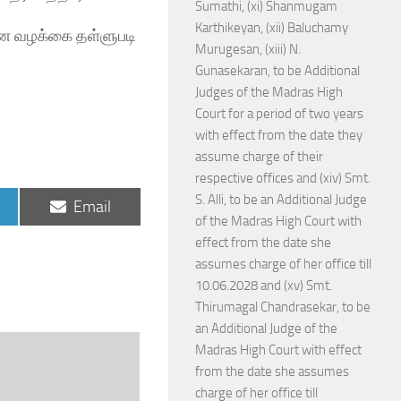
Sumathi, (xi) Shanmugam
Karthikeyan, (xii) Baluchamy
ரான வழக்கை தள்ளுபடி
Murugesan, (xiii) N.
Gunasekaran, to be Additional
Judges of the Madras High
Court for a period of two years
with effect from the date they
assume charge of their
respective offices and (xiv) Smt.
S. Alli, to be an Additional Judge
Share
Email
on
of the Madras High Court with
effect from the date she
assumes charge of her office till
10.06.2028 and (xv) Smt.
Thirumagal Chandrasekar, to be
an Additional Judge of the
Madras High Court with effect
from the date she assumes
charge of her office till