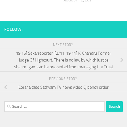
AUGUST 12, 2021
FOLLOW:
NEXT STORY
19:15] Sekarreporter: [2/11, 19:11] K. Chandru Former
Judge Of Highcourt: There is no law by which justice
shanmugam can be prevented from managing the Trust
PREVIOUS STORY
Corana case Sathyam TV news video Cj bench order
Search
for: