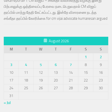
sekarreporter1: CM விஜய் – சங்கீதா விவாகரத்து வழக்கு இன்று
பிற்பகலுக்கு ஒத்திவைப்பு பேரவை நடைபெறுவதால் CM விஜய்
தரப்பில் மாற்று தேதி கேட்கப்பட்டது. இன்றே விசாரணை நடத்த
சங்கீதா தரப்பில் கோரிக்கை for cm vijai advocate kumaresan argued
August 2026
M
T
W
T
F
S
S
1
2
3
4
5
6
7
8
9
10
11
12
13
14
15
16
17
18
19
20
21
22
23
24
25
26
27
28
29
30
31
« Jul