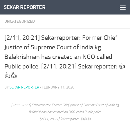
SEKAR REPORTER
Skip to content
UNCATEGORIZED
[2/11, 20:21] Sekarreporter: Former Chief
Justice of Supreme Court of India kg
Balakrishnan has created an NGO called
Public police. [2/11, 20:21] Sekarreporter: 👍
👍👍
BY
SEKAR REPORTER
·
FEBRUARY 11, 2020
[2/11, 20:21] Sekarreporter: Former Chief Justice of Supreme Court of India kg
Balakrishnan has created an NGO called Public police.
[2/11, 20:21] Sekarreporter: 👍👍👍