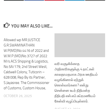
on
on
on
on
on
(Twitter)
YOU MAY ALSO LIKE...
Allowed wp MR.JUSTICE
G.R.SWAMINATHAN
W.P(MD)No.4416 of 2022 and
W.M.P.(MD)No.3727 of 2022
M/s.ACS Shipping & Logistics,
வரி வசூலிக்காத
No.5A/179, 2nd Street West,
அதிகாரிகளுக்கு 4 நாட்கள்
Caldwell Colony, Tuticorin –
காலதாமதமாக அரசு ஊதியம்
628 008, Rep By its Partner,
வழங்கினால் ஏற்றுக்
S.Jayasree. The Commissioner
கொள்வார்களா? என்று
of Customs, Custom House,
சென்னை உயர் நீதிமன்ற
நீதிபதி எஸ்.எம்.சுப்ரமணியம்
OCTOBER 26, 2025
கேள்வி எழுப்பியுள்ளார்.